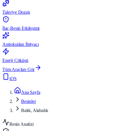
Takviye Dozajı
İlaç-Besin Etkileşimi
Antioksidan İhtiyacı
Enerji Çöküşü
Tüm Araçları Gör
iOS
Ana Sayfa
Besinler
Balık, Alabalık
Besin Analizi