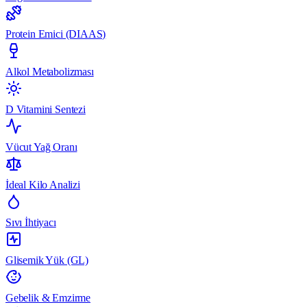
Protein Emici (DIAAS)
Alkol Metabolizması
D Vitamini Sentezi
Vücut Yağ Oranı
İdeal Kilo Analizi
Sıvı İhtiyacı
Glisemik Yük (GL)
Gebelik & Emzirme