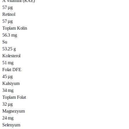
A Vitamini (RAE)
57
µg
Retinol
57
µg
Toplam Kolin
56.3
mg
Su
53.25
g
Kolesterol
51
mg
Folat DFE
45
µg
Kalsiyum
34
mg
Toplam Folat
32
µg
Magnezyum
24
mg
Selenyum