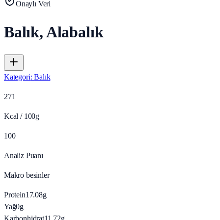
Onaylı Veri
Balık, Alabalık
Kategori
:
Balık
271
Kcal / 100g
100
Analiz Puanı
Makro besinler
Protein
17.08
g
Yağ
0
g
Karbonhidrat
11.72
g