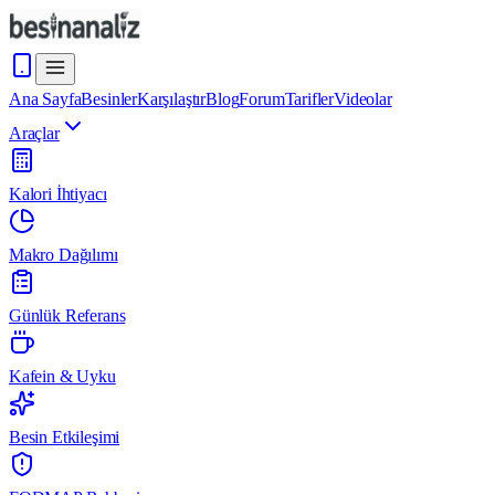
Ana Sayfa
Besinler
Karşılaştır
Blog
Forum
Tarifler
Videolar
Araçlar
Kalori İhtiyacı
Makro Dağılımı
Günlük Referans
Kafein & Uyku
Besin Etkileşimi