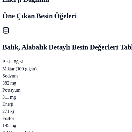
Öne Çıkan Besin Öğeleri
Balık, Alabalık Detaylı Besin Değerleri Tab
Besin öğesi
Miktar (100 g için)
Sodyum
382
mg
Potasyum
311
mg
Enerji
271
kj
Fosfor
195
mg