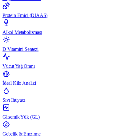
Protein Emici (DIAAS)
Alkol Metabolizması
D Vitamini Sentezi
Vücut Yağ Oranı
İdeal Kilo Analizi
Sıvı İhtiyacı
Glisemik Yük (GL)
Gebelik & Emzirme