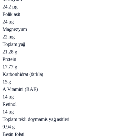
24.2
µg
Folik asit
24
µg
Magnezyum
22
mg
Toplam yağ
21.28
g
Protein
17.77
g
Karbonhidrat (farkla)
15
g
A Vitamini (RAE)
14
µg
Retinol
14
µg
Toplam tekli doymamis yağ asitleri
9.94
g
Besin folati