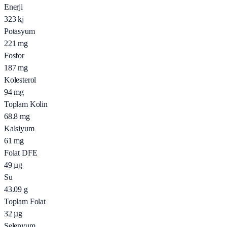
Enerji
323
kj
Potasyum
221
mg
Fosfor
187
mg
Kolesterol
94
mg
Toplam Kolin
68.8
mg
Kalsiyum
61
mg
Folat DFE
49
µg
Su
43.09
g
Toplam Folat
32
µg
Selenyum