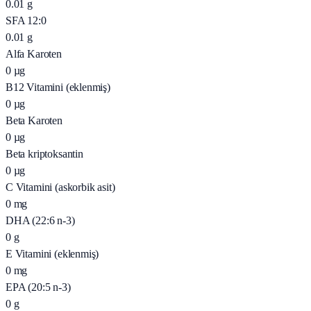
0.01
g
SFA 12:0
0.01
g
Alfa Karoten
0
µg
B12 Vitamini (eklenmiş)
0
µg
Beta Karoten
0
µg
Beta kriptoksantin
0
µg
C Vitamini (askorbik asit)
0
mg
DHA (22:6 n-3)
0
g
E Vitamini (eklenmiş)
0
mg
EPA (20:5 n-3)
0
g