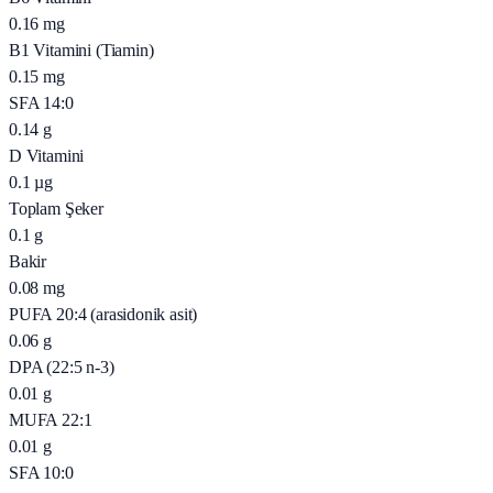
0.16
mg
B1 Vitamini (Tiamin)
0.15
mg
SFA 14:0
0.14
g
D Vitamini
0.1
µg
Toplam Şeker
0.1
g
Bakir
0.08
mg
PUFA 20:4 (arasidonik asit)
0.06
g
DPA (22:5 n-3)
0.01
g
MUFA 22:1
0.01
g
SFA 10:0