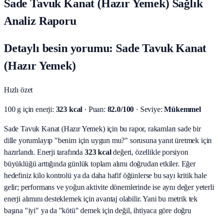
Sade Tavuk Kanat (Hazır Yemek) Sağlık
Analiz Raporu
Detaylı besin yorumu: Sade Tavuk Kanat
(Hazır Yemek)
Hızlı özet
100 g için enerji:
323 kcal
· Puan:
82.0/100
· Seviye:
Mükemmel
Sade Tavuk Kanat (Hazır Yemek) için bu rapor, rakamları sade bir
dille yorumlayıp "benim için uygun mu?" sorusuna yanıt üretmek için
hazırlandı.
Enerji tarafında
323 kcal
değeri, özellikle porsiyon
büyüklüğü arttığında günlük toplam alımı doğrudan etkiler. Eğer
hedefiniz kilo kontrolü ya da daha hafif öğünlerse bu sayı kritik hale
gelir; performans ve yoğun aktivite dönemlerinde ise aynı değer yeterli
enerji alımını desteklemek için avantaj olabilir. Yani bu metrik tek
başına "iyi" ya da "kötü" demek için değil, ihtiyaca göre doğru