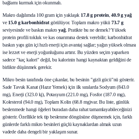
bağlamı kurmak için okunmalı.
Makro dağılımda 100 gram için yaklaşık
17.8
g protein
,
40.9
g yağ
ve
15.0
g karbonhidrat
görülüyor. Toplam makro yükü
73.7
g
seviyesinde ve baskın makro
yağ
. Pratikte bu ne demek? Yüksek
protein profili tokluk ve kas onarımına destek verebilir; karbonhidrat
baskın yapı gün içi hızlı enerji için avantaj sağlar; yağın yüksek olması
ise lezzet ve enerji yoğunluğunu artırır. Bu yüzden seçim yaparken
sadece "kaç kalori" değil, bu kalorinin hangi kaynaktan geldiğini de
birlikte düşünmek gerekir.
Mikro besin tarafında öne çıkanlar, bu besinin "gizli gücü"nü gösterir.
Sade Tavuk Kanat (Hazır Yemek)
için ilk sıralarda
Sodyum (843.0
mg), Enerji (323.0 kj), Potasyum (221.0 mg), Fosfor (187.0 mg),
Kolesterol (94.0 mg), Toplam Kolin (68.8 mg)
var. Bu liste, günlük
beslenmede hangi öğeleri buradan daha rahat tamamlayabileceğinizi
gösterir. Özellikle tek tip beslenme döngüsüne düşmemek için, farklı
günlerde farklı mikro besinleri güçlü kaynaklardan almak uzun
vadede daha dengeli bir yaklaşım sunar.