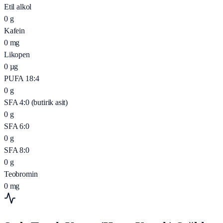
Etil alkol
0
g
Kafein
0
mg
Likopen
0
µg
PUFA 18:4
0
g
SFA 4:0 (butirik asit)
0
g
SFA 6:0
0
g
SFA 8:0
0
g
Teobromin
0
mg