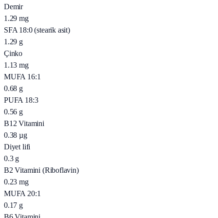
Demir
1.29
mg
SFA 18:0 (stearik asit)
1.29
g
Çinko
1.13
mg
MUFA 16:1
0.68
g
PUFA 18:3
0.56
g
B12 Vitamini
0.38
µg
Diyet lifi
0.3
g
B2 Vitamini (Riboflavin)
0.23
mg
MUFA 20:1
0.17
g
B6 Vitamini