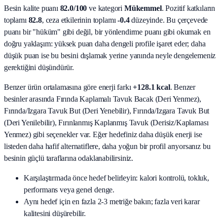
Besin kalite puanı
82.0
/100
ve kategori
Mükemmel
. Pozitif katkıların
toplamı
82.8
, ceza etkilerinin toplamı
-0.4
düzeyinde. Bu çerçevede
puanı bir "hüküm" gibi değil, bir yönlendirme puanı gibi okumak en
doğru yaklaşım: yüksek puan daha dengeli profile işaret eder; daha
düşük puan ise bu besini dışlamak yerine yanında neyle dengelemeniz
gerektiğini düşündürür.
Benzer ürün ortalamasına göre enerji farkı
+128.1 kcal
. Benzer
besinler arasında
Fırında Kaplamalı Tavuk Bacak (Deri Yenmez),
Fırında/Izgara Tavuk But (Deri Yenebilir), Fırında/Izgara Tavuk But
(Deri Yenilebilir), Fırınlanmış Kaplanmış Tavuk (Derisiz/Kaplaması
Yenmez)
gibi seçenekler var. Eğer hedefiniz daha düşük enerji ise
listeden daha hafif alternatiflere, daha yoğun bir profil arıyorsanız bu
besinin güçlü taraflarına odaklanabilirsiniz.
Karşılaştırmada önce hedef belirleyin: kalori kontrolü, tokluk,
performans veya genel denge.
Aynı hedef için en fazla 2-3 metriğe bakın; fazla veri karar
kalitesini düşürebilir.