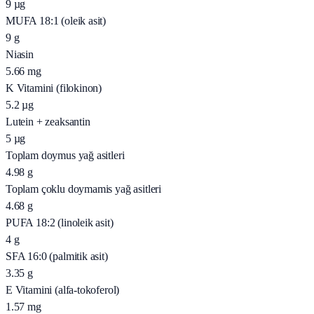
9
µg
MUFA 18:1 (oleik asit)
9
g
Niasin
5.66
mg
K Vitamini (filokinon)
5.2
µg
Lutein + zeaksantin
5
µg
Toplam doymus yağ asitleri
4.98
g
Toplam çoklu doymamis yağ asitleri
4.68
g
PUFA 18:2 (linoleik asit)
4
g
SFA 16:0 (palmitik asit)
3.35
g
E Vitamini (alfa-tokoferol)
1.57
mg