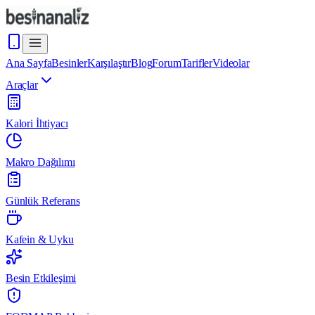
Ana Sayfa
Besinler
Karşılaştır
Blog
Forum
Tarifler
Videolar
Araçlar
Kalori İhtiyacı
Makro Dağılımı
Günlük Referans
Kafein & Uyku
Besin Etkileşimi