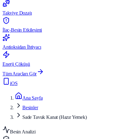
Takviye Dozajı
İlaç-Besin Etkileşimi
Antioksidan İhtiyacı
Enerji Çöküşü
Tüm Araçları Gör
iOS
Ana Sayfa
Besinler
Sade Tavuk Kanat (Hazır Yemek)
Besin Analizi