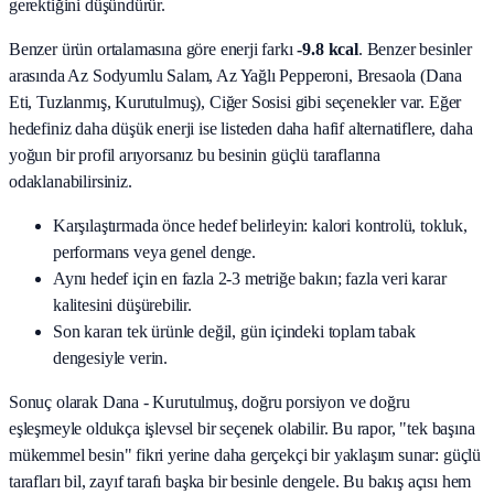
gerektiğini düşündürür.
Benzer ürün ortalamasına göre enerji farkı
-9.8 kcal
. Benzer besinler
arasında
Az Sodyumlu Salam, Az Yağlı Pepperoni, Bresaola (Dana
Eti, Tuzlanmış, Kurutulmuş), Ciğer Sosisi
gibi seçenekler var. Eğer
hedefiniz daha düşük enerji ise listeden daha hafif alternatiflere, daha
yoğun bir profil arıyorsanız bu besinin güçlü taraflarına
odaklanabilirsiniz.
Karşılaştırmada önce hedef belirleyin: kalori kontrolü, tokluk,
performans veya genel denge.
Aynı hedef için en fazla 2-3 metriğe bakın; fazla veri karar
kalitesini düşürebilir.
Son kararı tek ürünle değil, gün içindeki toplam tabak
dengesiyle verin.
Sonuç olarak
Dana - Kurutulmuş
, doğru porsiyon ve doğru
eşleşmeyle oldukça işlevsel bir seçenek olabilir. Bu rapor, "tek başına
mükemmel besin" fikri yerine daha gerçekçi bir yaklaşım sunar: güçlü
tarafları bil, zayıf tarafı başka bir besinle dengele. Bu bakış açısı hem