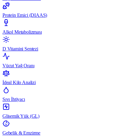
Protein Emici (DIAAS)
Alkol Metabolizması
D Vitamini Sentezi
Vücut Yağ Oranı
İdeal Kilo Analizi
Sıvı İhtiyacı
Glisemik Yük (GL)
Gebelik & Emzirme