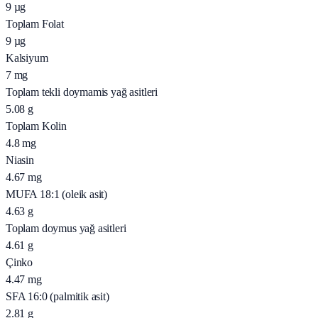
9
µg
Toplam Folat
9
µg
Kalsiyum
7
mg
Toplam tekli doymamis yağ asitleri
5.08
g
Toplam Kolin
4.8
mg
Niasin
4.67
mg
MUFA 18:1 (oleik asit)
4.63
g
Toplam doymus yağ asitleri
4.61
g
Çinko
4.47
mg
SFA 16:0 (palmitik asit)
2.81
g