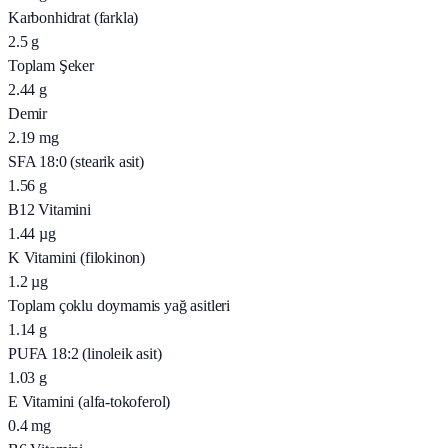
Karbonhidrat (farkla)
2.5
g
Toplam Şeker
2.44
g
Demir
2.19
mg
SFA 18:0 (stearik asit)
1.56
g
B12 Vitamini
1.44
µg
K Vitamini (filokinon)
1.2
µg
Toplam çoklu doymamis yağ asitleri
1.14
g
PUFA 18:2 (linoleik asit)
1.03
g
E Vitamini (alfa-tokoferol)
0.4
mg