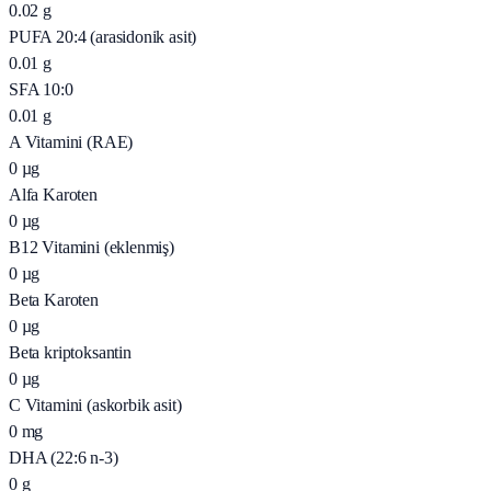
0.02
g
PUFA 20:4 (arasidonik asit)
0.01
g
SFA 10:0
0.01
g
A Vitamini (RAE)
0
µg
Alfa Karoten
0
µg
B12 Vitamini (eklenmiş)
0
µg
Beta Karoten
0
µg
Beta kriptoksantin
0
µg
C Vitamini (askorbik asit)
0
mg
DHA (22:6 n-3)
0
g