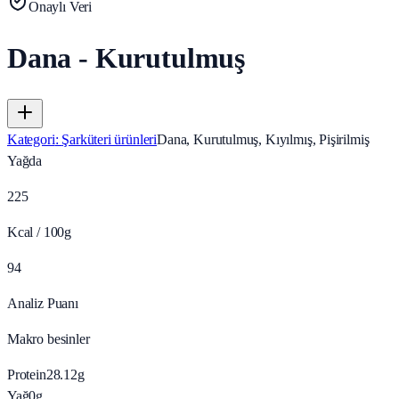
Onaylı Veri
Dana - Kurutulmuş
Kategori
:
Şarküteri ürünleri
Dana, Kurutulmuş, Kıyılmış, Pişirilmiş
Yağda
225
Kcal / 100g
94
Analiz Puanı
Makro besinler
Protein
28.12
g
Yağ
0
g