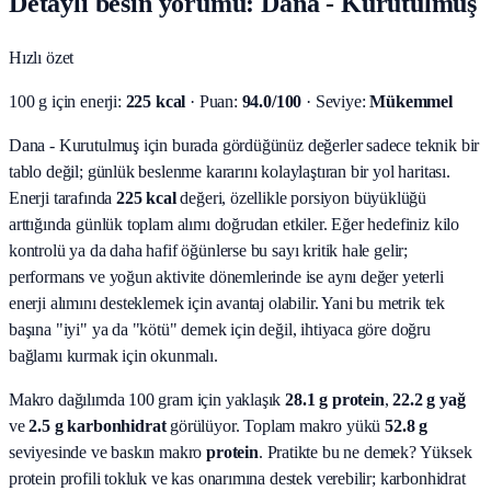
Detaylı besin yorumu: Dana - Kurutulmuş
Hızlı özet
100 g için enerji:
225 kcal
· Puan:
94.0/100
· Seviye:
Mükemmel
Dana - Kurutulmuş için burada gördüğünüz değerler sadece teknik bir
tablo değil; günlük beslenme kararını kolaylaştıran bir yol haritası.
Enerji tarafında
225 kcal
değeri, özellikle porsiyon büyüklüğü
arttığında günlük toplam alımı doğrudan etkiler. Eğer hedefiniz kilo
kontrolü ya da daha hafif öğünlerse bu sayı kritik hale gelir;
performans ve yoğun aktivite dönemlerinde ise aynı değer yeterli
enerji alımını desteklemek için avantaj olabilir. Yani bu metrik tek
başına "iyi" ya da "kötü" demek için değil, ihtiyaca göre doğru
bağlamı kurmak için okunmalı.
Makro dağılımda 100 gram için yaklaşık
28.1
g protein
,
22.2
g yağ
ve
2.5
g karbonhidrat
görülüyor. Toplam makro yükü
52.8
g
seviyesinde ve baskın makro
protein
. Pratikte bu ne demek? Yüksek
protein profili tokluk ve kas onarımına destek verebilir; karbonhidrat