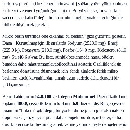
baskın yapı gün içi hızlı enerji için avantaj sağlar; yağın yüksek olması
ise lezzet ve enerji yoğunluğunu artırır. Bu yüzden seçim yaparken
sadece "kaç kalori" değil, bu kalorinin hangi kaynaktan geldiğini de
birlikte düşünmek gerekir.
Mikro besin tarafında öne çıkanlar, bu besinin "gizli gücü"nü gösterir.
Dana - Kurutulmuş
için ilk sıralarda
Sodyum (2523.0 mg), Enerji
(225.0 kj), Potasyum (213.0 mg), Fosfor (164.0 mg), Kolesterol (81.0
mg), Su (48.6 g)
var. Bu liste, günlük beslenmede hangi öğeleri
buradan daha rahat tamamlayabileceğinizi gösterir. Özellikle tek tip
beslenme döngüsüne düşmemek için, farklı günlerde farklı mikro
besinleri güçlü kaynaklardan almak uzun vadede daha dengeli bir
yaklaşım sunar.
Besin kalite puanı
94.0
/100
ve kategori
Mükemmel
. Pozitif katkıların
toplamı
100.0
, ceza etkilerinin toplamı
-6.0
düzeyinde. Bu çerçevede
puanı bir "hüküm" gibi değil, bir yönlendirme puanı gibi okumak en
doğru yaklaşım: yüksek puan daha dengeli profile işaret eder; daha
düşük puan ise bu besini dışlamak yerine yanında neyle dengelemeniz