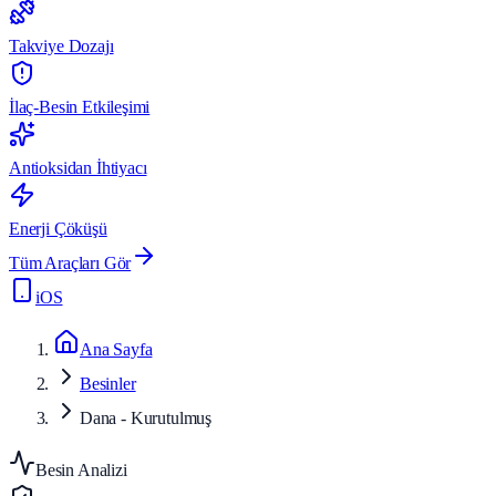
Takviye Dozajı
İlaç-Besin Etkileşimi
Antioksidan İhtiyacı
Enerji Çöküşü
Tüm Araçları Gör
iOS
Ana Sayfa
Besinler
Dana - Kurutulmuş
Besin Analizi