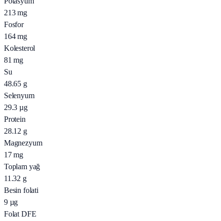
Potasyum
213
mg
Fosfor
164
mg
Kolesterol
81
mg
Su
48.65
g
Selenyum
29.3
µg
Protein
28.12
g
Magnezyum
17
mg
Toplam yağ
11.32
g
Besin folati
9
µg
Folat DFE