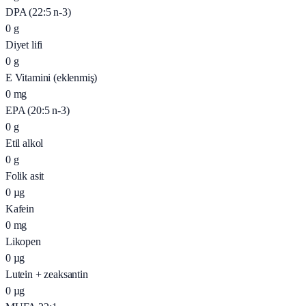
DPA (22:5 n-3)
0
g
Diyet lifi
0
g
E Vitamini (eklenmiş)
0
mg
EPA (20:5 n-3)
0
g
Etil alkol
0
g
Folik asit
0
µg
Kafein
0
mg
Likopen
0
µg
Lutein + zeaksantin
0
µg