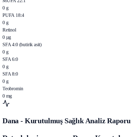
MUFA 22:1
0
g
PUFA 18:4
0
g
Retinol
0
µg
SFA 4:0 (butirik asit)
0
g
SFA 6:0
0
g
SFA 8:0
0
g
Teobromin
0
mg
Dana - Kurutulmuş Sağlık Analiz Raporu