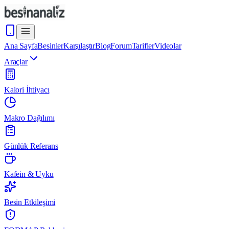
Ana Sayfa
Besinler
Karşılaştır
Blog
Forum
Tarifler
Videolar
Araçlar
Kalori İhtiyacı
Makro Dağılımı
Günlük Referans
Kafein & Uyku
Besin Etkileşimi