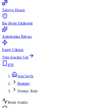
Takviye Dozajı
İlaç-Besin Etkileşimi
Antioksidan İhtiyacı
Enerji Çöküşü
Tüm Araçları Gör
iOS
Ana Sayfa
Besinler
Domuz, Rulo
Besin Analizi