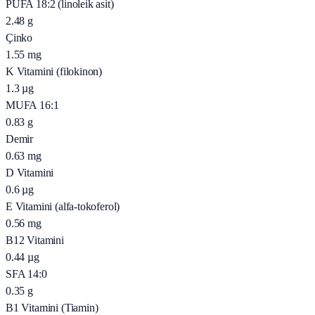
PUFA 18:2 (linoleik asit)
2.48
g
Çinko
1.55
mg
K Vitamini (filokinon)
1.3
µg
MUFA 16:1
0.83
g
Demir
0.63
mg
D Vitamini
0.6
µg
E Vitamini (alfa-tokoferol)
0.56
mg
B12 Vitamini
0.44
µg
SFA 14:0
0.35
g
B1 Vitamini (Tiamin)