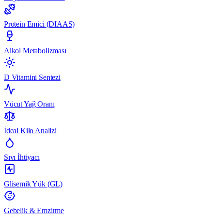
Protein Emici (DIAAS)
Alkol Metabolizması
D Vitamini Sentezi
Vücut Yağ Oranı
İdeal Kilo Analizi
Sıvı İhtiyacı
Glisemik Yük (GL)
Gebelik & Emzirme