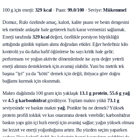
100 g için enerji:
329 kcal
· Puan:
99.0/100
· Seviye:
Mükemmel
Domuz, Rulo özelinde amaç, kalori, kalite puanı ve besin dengesini
tek metinde anlaşılır hale getirerek hızlı karar vermenizi sağlamak.
Enerji tarafında
329 kcal
değeri, özellikle porsiyon büyüklüğü
arttığında günlük toplam alımı doğrudan etkiler. Eğer hedefiniz kilo
kontrolü ya da daha hafif öğünlerse bu sayı kritik hale gelir;
performans ve yoğun aktivite dönemlerinde ise aynı değer yeterli
enerji alımını desteklemek için avantaj olabilir. Yani bu metrik tek
başına "iyi" ya da "kötü" demek için değil, ihtiyaca göre doğru
bağlamı kurmak için okunmalı.
Makro dağılımda 100 gram için yaklaşık
13.1
g protein
,
55.6
g yağ
ve
4.5
g karbonhidrat
görülüyor. Toplam makro yükü
73.1
g
seviyesinde ve baskın makro
yağ
. Pratikte bu ne demek? Yüksek
protein profili tokluk ve kas onarımına destek verebilir; karbonhidrat
baskın yapı gün içi hızlı enerji için avantaj sağlar; yağın yüksek olması
ise lezzet ve enerji yoğunluğunu artırır. Bu yüzden seçim yaparken