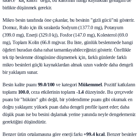
sadece "kaç kalori" değil, bu kalorinin hangi kaynaktan geldiğini de
birlikte düşünmek gerekir.
Mikro besin tarafında öne çıkanlar, bu besinin "gizli gücü"nü gösterir.
Domuz, Rulo
için ilk sıralarda
Sodyum (1377.0 mg), Potasyum
(399.0 mg), Enerji (329.0 kj), Fosfor (147.0 mg), Kolesterol (69.0
mg), Toplam Kolin (66.8 mg)
var. Bu liste, günlük beslenmede hangi
öğeleri buradan daha rahat tamamlayabileceğinizi gösterir. Özellikle
tek tip beslenme döngüsüne düşmemek için, farklı günlerde farklı
mikro besinleri güçlü kaynaklardan almak uzun vadede daha dengeli
bir yaklaşım sunar.
Besin kalite puanı
99.0
/100
ve kategori
Mükemmel
. Pozitif katkıların
toplamı
100.0
, ceza etkilerinin toplamı
-1.4
düzeyinde. Bu çerçevede
puanı bir "hüküm" gibi değil, bir yönlendirme puanı gibi okumak en
doğru yaklaşım: yüksek puan daha dengeli profile işaret eder; daha
düşük puan ise bu besini dışlamak yerine yanında neyle dengelemeniz
gerektiğini düşündürür.
Benzer ürün ortalamasına göre enerji farkı
+99.4 kcal
. Benzer besinler