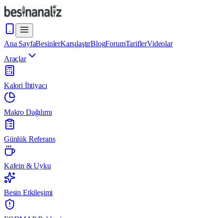
Ana Sayfa
Besinler
Karşılaştır
Blog
Forum
Tarifler
Videolar
Araçlar
Kalori İhtiyacı
Makro Dağılımı
Günlük Referans
Kafein & Uyku
Besin Etkileşimi