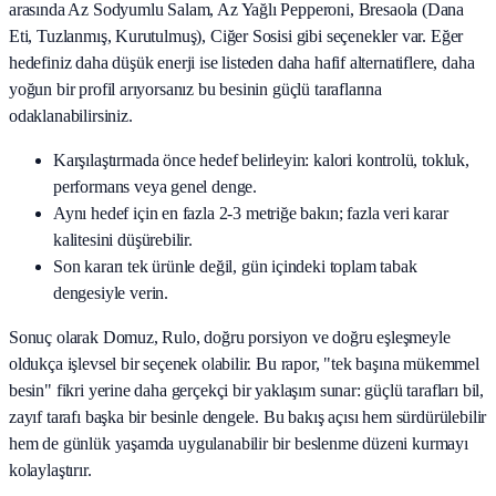
arasında
Az Sodyumlu Salam, Az Yağlı Pepperoni, Bresaola (Dana
Eti, Tuzlanmış, Kurutulmuş), Ciğer Sosisi
gibi seçenekler var. Eğer
hedefiniz daha düşük enerji ise listeden daha hafif alternatiflere, daha
yoğun bir profil arıyorsanız bu besinin güçlü taraflarına
odaklanabilirsiniz.
Karşılaştırmada önce hedef belirleyin: kalori kontrolü, tokluk,
performans veya genel denge.
Aynı hedef için en fazla 2-3 metriğe bakın; fazla veri karar
kalitesini düşürebilir.
Son kararı tek ürünle değil, gün içindeki toplam tabak
dengesiyle verin.
Sonuç olarak
Domuz, Rulo
, doğru porsiyon ve doğru eşleşmeyle
oldukça işlevsel bir seçenek olabilir. Bu rapor, "tek başına mükemmel
besin" fikri yerine daha gerçekçi bir yaklaşım sunar: güçlü tarafları bil,
zayıf tarafı başka bir besinle dengele. Bu bakış açısı hem sürdürülebilir
hem de günlük yaşamda uygulanabilir bir beslenme düzeni kurmayı
kolaylaştırır.