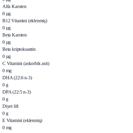
Alfa Karoten
0
µg
B12 Vitamini (eklenmiş)
0
µg
Beta Karoten
0
µg
Beta kriptoksantin
0
µg
C Vitamini (askorbik asit)
0
mg
DHA (22:6 n-3)
0
g
DPA (22:5 n-3)
0
g
Diyet lifi
0
g
E Vitamini (eklenmiş)
0
mg