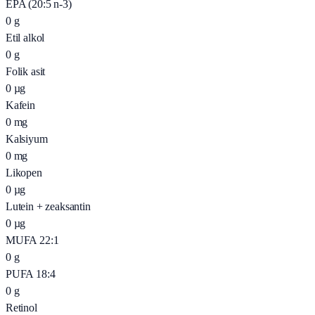
EPA (20:5 n-3)
0
g
Etil alkol
0
g
Folik asit
0
µg
Kafein
0
mg
Kalsiyum
0
mg
Likopen
0
µg
Lutein + zeaksantin
0
µg
MUFA 22:1
0
g
PUFA 18:4
0
g
Retinol