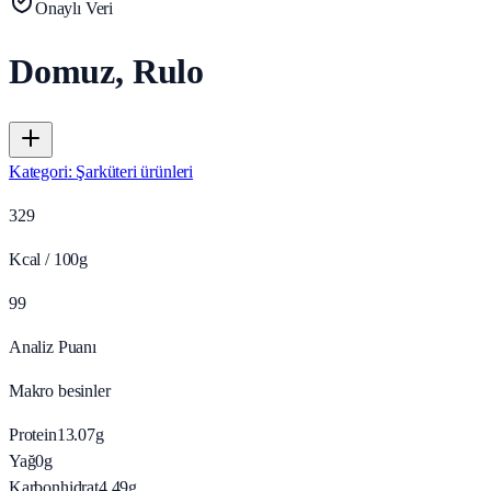
Onaylı Veri
Domuz, Rulo
Kategori
:
Şarküteri ürünleri
329
Kcal / 100g
99
Analiz Puanı
Makro besinler
Protein
13.07
g
Yağ
0
g
Karbonhidrat
4.49
g