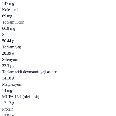
147
mg
Kolesterol
69
mg
Toplam Kolin
66.8
mg
Su
50.44
g
Toplam yağ
28.39
g
Selenyum
22.3
µg
Toplam tekli doymamis yağ asitleri
14.18
g
Magnezyum
14
mg
MUFA 18:1 (oleik asit)
13.13
g
Protein
13.07
g