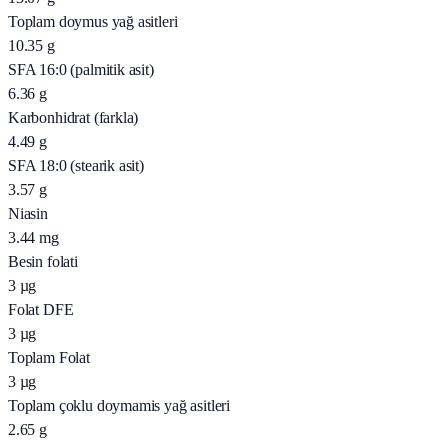
Toplam doymus yağ asitleri
10.35
g
SFA 16:0 (palmitik asit)
6.36
g
Karbonhidrat (farkla)
4.49
g
SFA 18:0 (stearik asit)
3.57
g
Niasin
3.44
mg
Besin folati
3
µg
Folat DFE
3
µg
Toplam Folat
3
µg
Toplam çoklu doymamis yağ asitleri
2.65
g