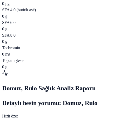
0
µg
SFA 4:0 (butirik asit)
0
g
SFA 6:0
0
g
SFA 8:0
0
g
Teobromin
0
mg
Toplam Şeker
0
g
Domuz, Rulo Sağlık Analiz Raporu
Detaylı besin yorumu: Domuz, Rulo
Hızlı özet