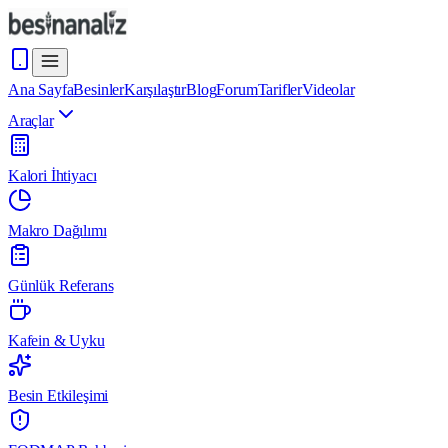
Ana Sayfa
Besinler
Karşılaştır
Blog
Forum
Tarifler
Videolar
Araçlar
Kalori İhtiyacı
Makro Dağılımı
Günlük Referans
Kafein & Uyku
Besin Etkileşimi