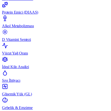
Protein Emici (DIAAS)
Alkol Metabolizması
D Vitamini Sentezi
Vücut Yağ Oranı
İdeal Kilo Analizi
Sıvı İhtiyacı
Glisemik Yük (GL)
Gebelik & Emzirme