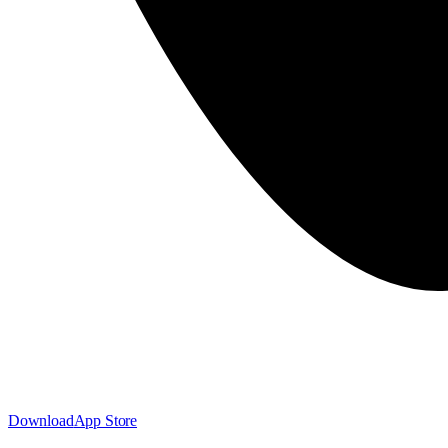
Download
App Store