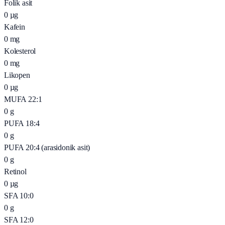
Folik asit
0
µg
Kafein
0
mg
Kolesterol
0
mg
Likopen
0
µg
MUFA 22:1
0
g
PUFA 18:4
0
g
PUFA 20:4 (arasidonik asit)
0
g
Retinol
0
µg
SFA 10:0
0
g
SFA 12:0