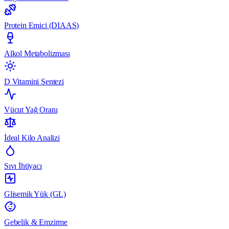
Protein Emici (DIAAS)
Alkol Metabolizması
D Vitamini Sentezi
Vücut Yağ Oranı
İdeal Kilo Analizi
Sıvı İhtiyacı
Glisemik Yük (GL)
Gebelik & Emzirme