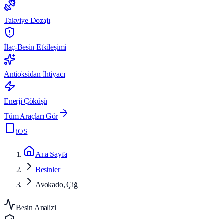
Takviye Dozajı
İlaç-Besin Etkileşimi
Antioksidan İhtiyacı
Enerji Çöküşü
Tüm Araçları Gör
iOS
Ana Sayfa
Besinler
Avokado, Çiğ
Besin Analizi