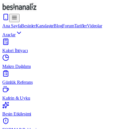
Ana Sayfa
Besinler
Karşılaştır
Blog
Forum
Tarifler
Videolar
Araçlar
Kalori İhtiyacı
Makro Dağılımı
Günlük Referans
Kafein & Uyku
Besin Etkileşimi