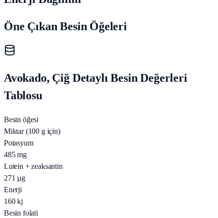
Öne Çıkan Besin Öğeleri
Avokado, Çiğ Detaylı Besin Değerleri
Tablosu
Besin öğesi
Miktar (100 g için)
Potasyum
485
mg
Lutein + zeaksantin
271
µg
Enerji
160
kj
Besin folati