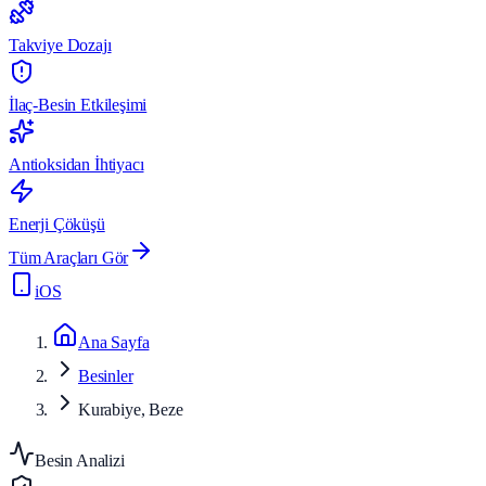
Takviye Dozajı
İlaç-Besin Etkileşimi
Antioksidan İhtiyacı
Enerji Çöküşü
Tüm Araçları Gör
iOS
Ana Sayfa
Besinler
Kurabiye, Beze
Besin Analizi