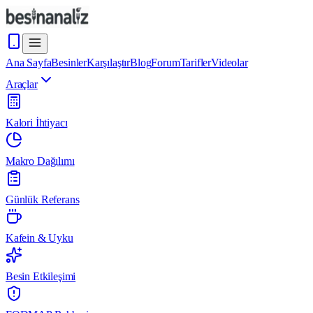
Ana Sayfa
Besinler
Karşılaştır
Blog
Forum
Tarifler
Videolar
Araçlar
Kalori İhtiyacı
Makro Dağılımı
Günlük Referans
Kafein & Uyku
Besin Etkileşimi