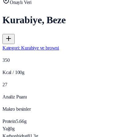
Onaylı Veri
Kurabiye, Beze
Kategori
:
Kurabiye ve browni
350
Kcal / 100g
27
Analiz Puanı
Makro besinler
Protein
5.66
g
Yağ
0
g
Karbonhidrat
81.3
g