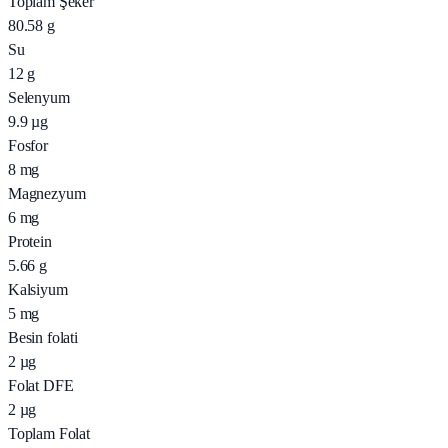
Toplam Şeker
80.58
g
Su
12
g
Selenyum
9.9
µg
Fosfor
8
mg
Magnezyum
6
mg
Protein
5.66
g
Kalsiyum
5
mg
Besin folati
2
µg
Folat DFE
2
µg
Toplam Folat