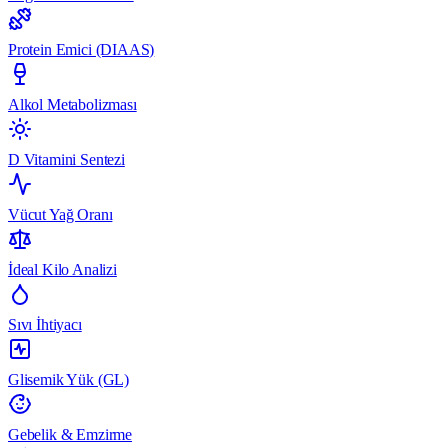
Protein Emici (DIAAS)
Alkol Metabolizması
D Vitamini Sentezi
Vücut Yağ Oranı
İdeal Kilo Analizi
Sıvı İhtiyacı
Glisemik Yük (GL)
Gebelik & Emzirme