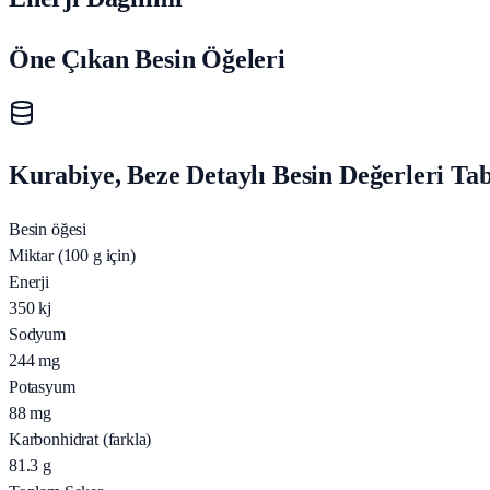
Öne Çıkan Besin Öğeleri
Kurabiye, Beze Detaylı Besin Değerleri Ta
Besin öğesi
Miktar (100 g için)
Enerji
350
kj
Sodyum
244
mg
Potasyum
88
mg
Karbonhidrat (farkla)
81.3
g