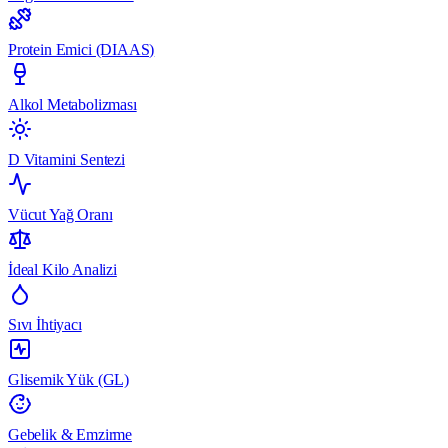
Protein Emici (DIAAS)
Alkol Metabolizması
D Vitamini Sentezi
Vücut Yağ Oranı
İdeal Kilo Analizi
Sıvı İhtiyacı
Glisemik Yük (GL)
Gebelik & Emzirme