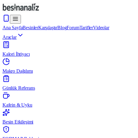
Ana Sayfa
Besinler
Karşılaştır
Blog
Forum
Tarifler
Videolar
Araçlar
Kalori İhtiyacı
Makro Dağılımı
Günlük Referans
Kafein & Uyku
Besin Etkileşimi