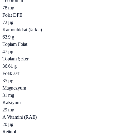
Teobromin
78
mg
Folat DFE
72
µg
Karbonhidrat (farkla)
63.9
g
Toplam Folat
47
µg
Toplam Şeker
36.61
g
Folik asit
35
µg
Magnezyum
31
mg
Kalsiyum
29
mg
A Vitamini (RAE)
20
µg
Retinol