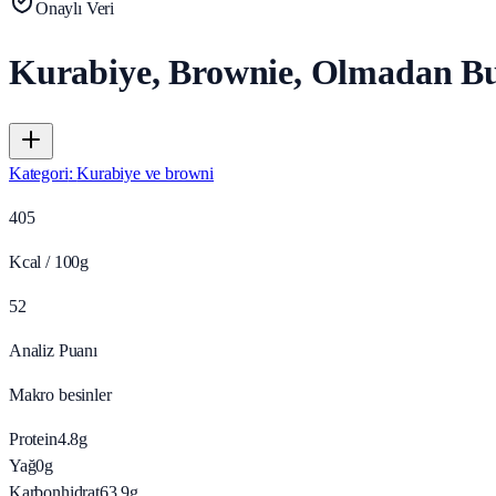
Onaylı Veri
Kurabiye, Brownie, Olmadan B
Kategori
:
Kurabiye ve browni
405
Kcal / 100g
52
Analiz Puanı
Makro besinler
Protein
4.8
g
Yağ
0
g
Karbonhidrat
63.9
g