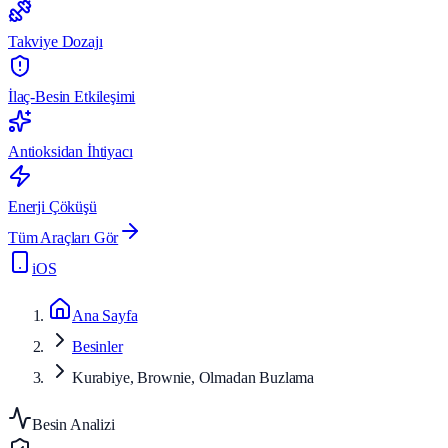
Takviye Dozajı
İlaç-Besin Etkileşimi
Antioksidan İhtiyacı
Enerji Çöküşü
Tüm Araçları Gör
iOS
Ana Sayfa
Besinler
Kurabiye, Brownie, Olmadan Buzlama
Besin Analizi