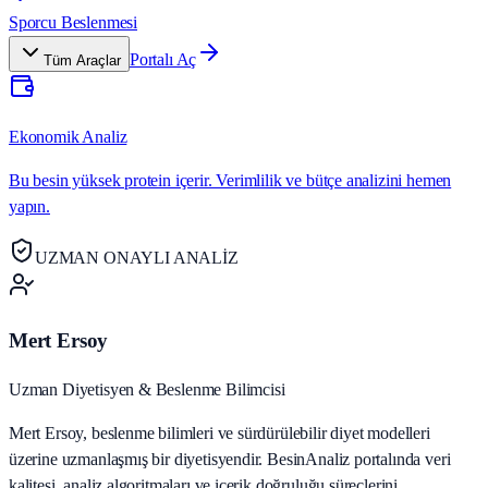
Sporcu Beslenmesi
Portalı Aç
Tüm Araçlar
Ekonomik Analiz
Bu besin yüksek protein içerir. Verimlilik ve bütçe analizini hemen
yapın.
UZMAN ONAYLI ANALİZ
Mert Ersoy
Uzman Diyetisyen & Beslenme Bilimcisi
Mert Ersoy, beslenme bilimleri ve sürdürülebilir diyet modelleri
üzerine uzmanlaşmış bir diyetisyendir. BesinAnaliz portalında veri
kalitesi, analiz algoritmaları ve içerik doğruluğu süreçlerini