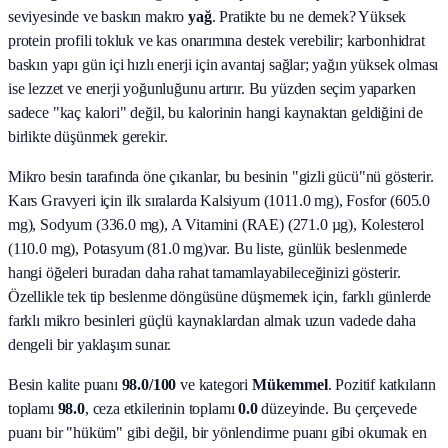
seviyesinde ve baskın makro
yağ
. Pratikte bu ne demek? Yüksek
protein profili tokluk ve kas onarımına destek verebilir; karbonhidrat
baskın yapı gün içi hızlı enerji için avantaj sağlar; yağın yüksek olması
ise lezzet ve enerji yoğunluğunu artırır. Bu yüzden seçim yaparken
sadece "kaç kalori" değil, bu kalorinin hangi kaynaktan geldiğini de
birlikte düşünmek gerekir.
Mikro besin tarafında öne çıkanlar, bu besinin "gizli gücü"nü gösterir.
Kars Gravyeri
için ilk sıralarda
Kalsiyum (1011.0 mg), Fosfor (605.0
mg), Sodyum (336.0 mg), A Vitamini (RAE) (271.0 µg), Kolesterol
(110.0 mg), Potasyum (81.0 mg)
var. Bu liste, günlük beslenmede
hangi öğeleri buradan daha rahat tamamlayabileceğinizi gösterir.
Özellikle tek tip beslenme döngüsüne düşmemek için, farklı günlerde
farklı mikro besinleri güçlü kaynaklardan almak uzun vadede daha
dengeli bir yaklaşım sunar.
Besin kalite puanı
98.0
/100
ve kategori
Mükemmel
. Pozitif katkıların
toplamı
98.0
, ceza etkilerinin toplamı
0.0
düzeyinde. Bu çerçevede
puanı bir "hüküm" gibi değil, bir yönlendirme puanı gibi okumak en