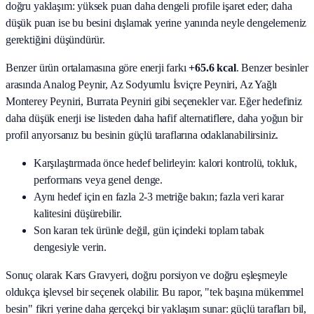
doğru yaklaşım: yüksek puan daha dengeli profile işaret eder; daha
düşük puan ise bu besini dışlamak yerine yanında neyle dengelemeniz
gerektiğini düşündürür.
Benzer ürün ortalamasına göre enerji farkı
+65.6 kcal
. Benzer besinler
arasında
Analog Peynir, Az Sodyumlu İsviçre Peyniri, Az Yağlı
Monterey Peyniri, Burrata Peyniri
gibi seçenekler var. Eğer hedefiniz
daha düşük enerji ise listeden daha hafif alternatiflere, daha yoğun bir
profil arıyorsanız bu besinin güçlü taraflarına odaklanabilirsiniz.
Karşılaştırmada önce hedef belirleyin: kalori kontrolü, tokluk,
performans veya genel denge.
Aynı hedef için en fazla 2-3 metriğe bakın; fazla veri karar
kalitesini düşürebilir.
Son kararı tek ürünle değil, gün içindeki toplam tabak
dengesiyle verin.
Sonuç olarak
Kars Gravyeri
, doğru porsiyon ve doğru eşleşmeyle
oldukça işlevsel bir seçenek olabilir. Bu rapor, "tek başına mükemmel
besin" fikri yerine daha gerçekçi bir yaklaşım sunar: güçlü tarafları bil,