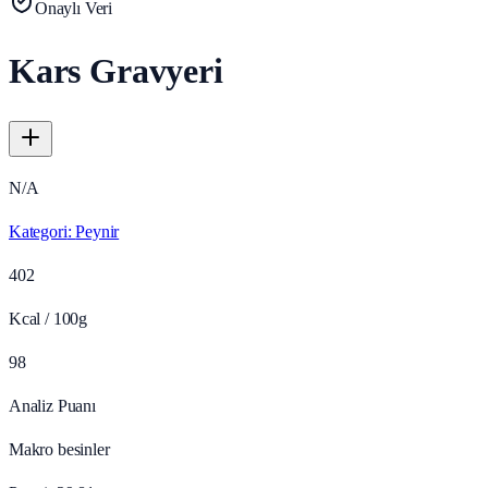
Onaylı Veri
Kars Gravyeri
N/A
Kategori
:
Peynir
402
Kcal / 100g
98
Analiz Puanı
Makro besinler