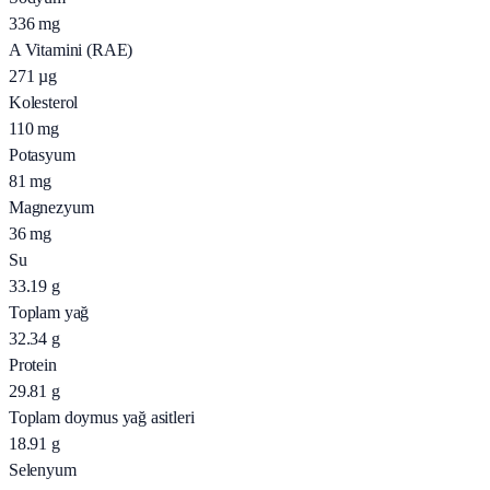
336
mg
A Vitamini (RAE)
271
µg
Kolesterol
110
mg
Potasyum
81
mg
Magnezyum
36
mg
Su
33.19
g
Toplam yağ
32.34
g
Protein
29.81
g
Toplam doymus yağ asitleri
18.91
g
Selenyum