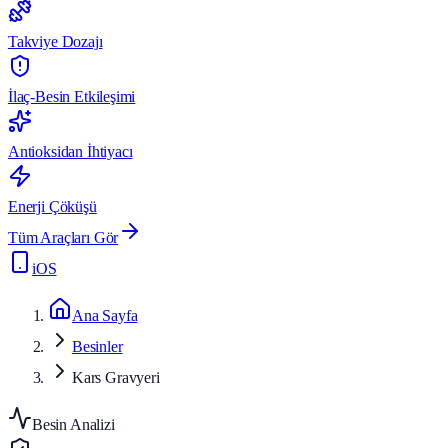
Takviye Dozajı
İlaç-Besin Etkileşimi
Antioksidan İhtiyacı
Enerji Çöküşü
Tüm Araçları Gör
iOS
Ana Sayfa
Besinler
Kars Gravyeri
Besin Analizi