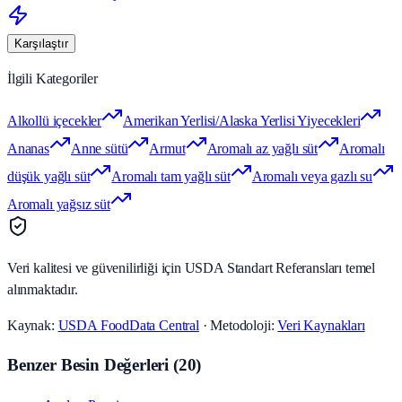
Karşılaştır
İlgili Kategoriler
Alkollü içecekler
Amerikan Yerlisi/Alaska Yerlisi Yiyecekleri
Ananas
Anne sütü
Armut
Aromalı az yağlı süt
Aromalı
düşük yağlı süt
Aromalı tam yağlı süt
Aromalı veya gazlı su
Aromalı yağsız süt
Veri kalitesi ve güvenilirliği için USDA Standart Referansları temel
alınmaktadır.
Kaynak:
USDA FoodData Central
· Metodoloji:
Veri Kaynakları
Benzer Besin Değerleri
(
20
)