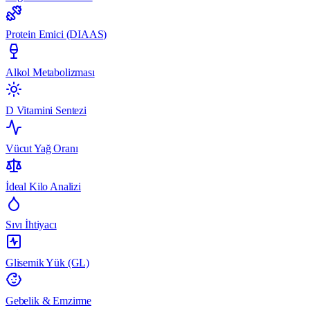
Protein Emici (DIAAS)
Alkol Metabolizması
D Vitamini Sentezi
Vücut Yağ Oranı
İdeal Kilo Analizi
Sıvı İhtiyacı
Glisemik Yük (GL)
Gebelik & Emzirme