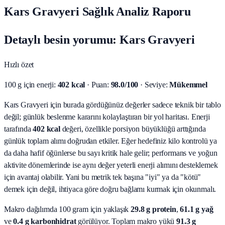
Kars Gravyeri Sağlık Analiz Raporu
Detaylı besin yorumu: Kars Gravyeri
Hızlı özet
100 g için enerji:
402 kcal
· Puan:
98.0/100
· Seviye:
Mükemmel
Kars Gravyeri için burada gördüğünüz değerler sadece teknik bir tablo
değil; günlük beslenme kararını kolaylaştıran bir yol haritası.
Enerji
tarafında
402 kcal
değeri, özellikle porsiyon büyüklüğü arttığında
günlük toplam alımı doğrudan etkiler. Eğer hedefiniz kilo kontrolü ya
da daha hafif öğünlerse bu sayı kritik hale gelir; performans ve yoğun
aktivite dönemlerinde ise aynı değer yeterli enerji alımını desteklemek
için avantaj olabilir. Yani bu metrik tek başına "iyi" ya da "kötü"
demek için değil, ihtiyaca göre doğru bağlamı kurmak için okunmalı.
Makro dağılımda 100 gram için yaklaşık
29.8
g protein
,
61.1
g yağ
ve
0.4
g karbonhidrat
görülüyor. Toplam makro yükü
91.3
g