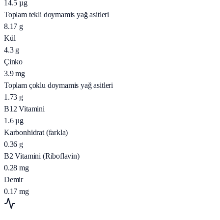
14.5
µg
Toplam tekli doymamis yağ asitleri
8.17
g
Kül
4.3
g
Çinko
3.9
mg
Toplam çoklu doymamis yağ asitleri
1.73
g
B12 Vitamini
1.6
µg
Karbonhidrat (farkla)
0.36
g
B2 Vitamini (Riboflavin)
0.28
mg
Demir
0.17
mg