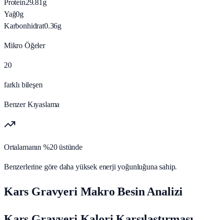
Protein
29.81
g
Yağ
0
g
Karbonhidrat
0.36
g
Mikro Öğeler
20
farklı bileşen
Benzer Kıyaslama
Ortalamanın %20 üstünde
Benzerlerine göre daha yüksek enerji yoğunluğuna sahip.
Kars Gravyeri Makro Besin Analizi
Kars Gravyeri Kalori Karşılaştırması