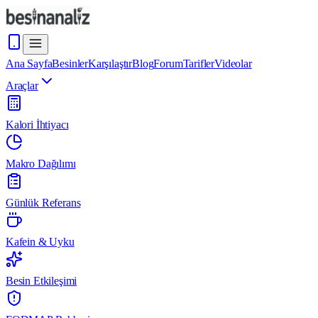
Ana Sayfa
Besinler
Karşılaştır
Blog
Forum
Tarifler
Videolar
Araçlar
Kalori İhtiyacı
Makro Dağılımı
Günlük Referans
Kafein & Uyku
Besin Etkileşimi