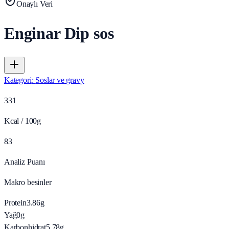
Onaylı Veri
Enginar Dip sos
Kategori
:
Soslar ve gravy
331
Kcal / 100g
83
Analiz Puanı
Makro besinler
Protein
3.86
g
Yağ
0
g
Karbonhidrat
5.78
g