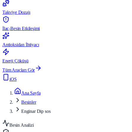
Takviye Dozajı
İlaç-Besin Etkileşimi
Antioksidan İhtiyacı
Enerji Çöküşü
Tüm Araçları Gör
iOS
Ana Sayfa
Besinler
Enginar Dip sos
Besin Analizi