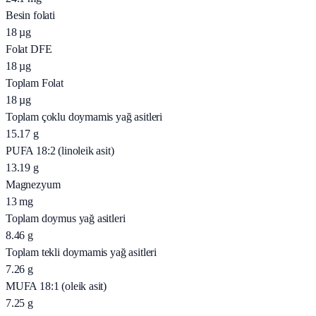
Besin folati
18
µg
Folat DFE
18
µg
Toplam Folat
18
µg
Toplam çoklu doymamis yağ asitleri
15.17
g
PUFA 18:2 (linoleik asit)
13.19
g
Magnezyum
13
mg
Toplam doymus yağ asitleri
8.46
g
Toplam tekli doymamis yağ asitleri
7.26
g
MUFA 18:1 (oleik asit)
7.25
g