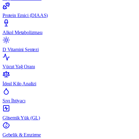
Protein Emici (DIAAS)
Alkol Metabolizması
D Vitamini Sentezi
Vücut Yağ Oranı
İdeal Kilo Analizi
Sıvı İhtiyacı
Glisemik Yük (GL)
Gebelik & Emzirme