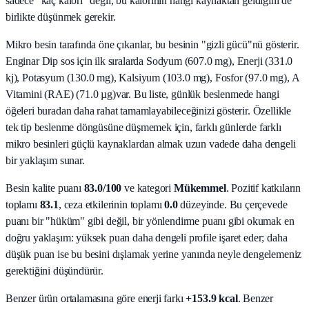
sadece "kaç kalori" değil, bu kalorinin hangi kaynaktan geldiğini de
birlikte düşünmek gerekir.
Mikro besin tarafında öne çıkanlar, bu besinin "gizli gücü"nü gösterir.
Enginar Dip sos
için ilk sıralarda
Sodyum (607.0 mg), Enerji (331.0
kj), Potasyum (130.0 mg), Kalsiyum (103.0 mg), Fosfor (97.0 mg), A
Vitamini (RAE) (71.0 µg)
var. Bu liste, günlük beslenmede hangi
öğeleri buradan daha rahat tamamlayabileceğinizi gösterir. Özellikle
tek tip beslenme döngüsüne düşmemek için, farklı günlerde farklı
mikro besinleri güçlü kaynaklardan almak uzun vadede daha dengeli
bir yaklaşım sunar.
Besin kalite puanı
83.0
/100
ve kategori
Mükemmel
. Pozitif katkıların
toplamı
83.1
, ceza etkilerinin toplamı
0.0
düzeyinde. Bu çerçevede
puanı bir "hüküm" gibi değil, bir yönlendirme puanı gibi okumak en
doğru yaklaşım: yüksek puan daha dengeli profile işaret eder; daha
düşük puan ise bu besini dışlamak yerine yanında neyle dengelemeniz
gerektiğini düşündürür.
Benzer ürün ortalamasına göre enerji farkı
+153.9 kcal
. Benzer