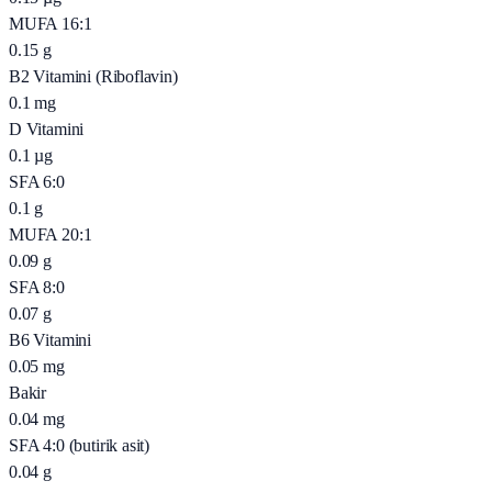
MUFA 16:1
0.15
g
B2 Vitamini (Riboflavin)
0.1
mg
D Vitamini
0.1
µg
SFA 6:0
0.1
g
MUFA 20:1
0.09
g
SFA 8:0
0.07
g
B6 Vitamini
0.05
mg
Bakir
0.04
mg
SFA 4:0 (butirik asit)
0.04
g