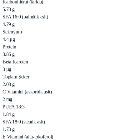
Karbonhidrat (farkla)
5.78
g
SFA 16:0 (palmitik asit)
4.79
g
Selenyum
4.4
µg
Protein
3.86
g
Beta Karoten
3
µg
Toplam Şeker
2.08
g
C Vitamini (askorbik asit)
2
mg
PUFA 18:3
1.84
g
SFA 18:0 (stearik asit)
1.73
g
E Vitamini (alfa-tokoferol)