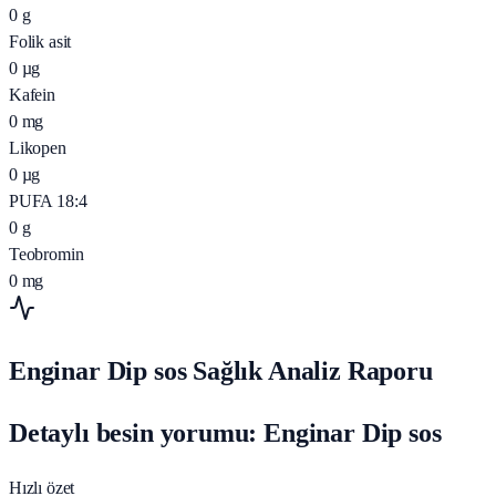
0
g
Folik asit
0
µg
Kafein
0
mg
Likopen
0
µg
PUFA 18:4
0
g
Teobromin
0
mg
Enginar Dip sos Sağlık Analiz Raporu
Detaylı besin yorumu: Enginar Dip sos
Hızlı özet