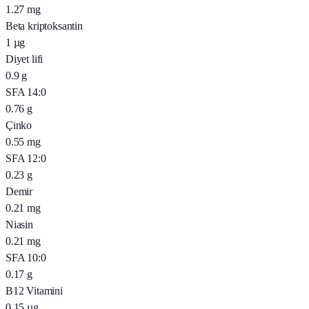
1.27
mg
Beta kriptoksantin
1
µg
Diyet lifi
0.9
g
SFA 14:0
0.76
g
Çinko
0.55
mg
SFA 12:0
0.23
g
Demir
0.21
mg
Niasin
0.21
mg
SFA 10:0
0.17
g
B12 Vitamini
0.15
µg