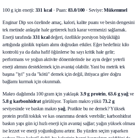
100 g için enerji:
331 kcal
· Puan:
83.0/100
· Seviye:
Mükemmel
Enginar Dip sos özelinde amaç, kalori, kalite puanı ve besin dengesini
tek metinde anlaşılır hale getirerek hızlı karar vermenizi sağlamak.
Enerji tarafında
331 kcal
değeri, özellikle porsiyon büyüklüğü
arttığında günlük toplam alımı doğrudan etkiler. Eğer hedefiniz kilo
kontrolü ya da daha hafif öğünlerse bu sayı kritik hale gelir;
performans ve yoğun aktivite dönemlerinde ise aynı değer yeterli
enerji alımını desteklemek için avantaj olabilir. Yani bu metrik tek
başına "iyi" ya da "kötü" demek için değil, ihtiyaca göre doğru
bağlamı kurmak için okunmalı.
Makro dağılımda 100 gram için yaklaşık
3.9
g protein
,
63.6
g yağ
ve
5.8
g karbonhidrat
görülüyor. Toplam makro yükü
73.2
g
seviyesinde ve baskın makro
yağ
. Pratikte bu ne demek? Yüksek
protein profili tokluk ve kas onarımına destek verebilir; karbonhidrat
baskın yapı gün içi hızlı enerji için avantaj sağlar; yağın yüksek olması
ise lezzet ve enerji yoğunluğunu artırır. Bu yüzden seçim yaparken