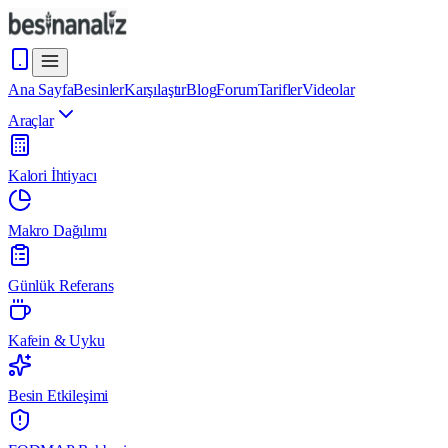
Ana Sayfa
Besinler
Karşılaştır
Blog
Forum
Tarifler
Videolar
Araçlar
Kalori İhtiyacı
Makro Dağılımı
Günlük Referans
Kafein & Uyku
Besin Etkileşimi