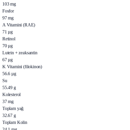
103
mg
Fosfor
97
mg
A Vitamini (RAE)
71
µg
Retinol
70
µg
Lutein + zeaksantin
67
µg
K Vitamini (filokinon)
56.6
µg
Su
55.49
g
Kolesterol
37
mg
Toplam yağ
32.67
g
Toplam Kolin
24.1
mg