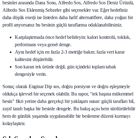
besinler arasında
Dana Sosu, Alfredo Sos, Alfredo Sos Deniz Ürünlü,
Alfredo Sos Eklenmiş Sebzeler
gibi seçenekler var. Eğer hedefiniz
daha düşük enerji ise listeden daha hafif alternatiflere, daha yoğun bir
profil arıyorsanız bu besinin güçlü taraflarına odaklanabilirsiniz.
Karşılaştırmada önce hedef belirleyin: kalori kontrolü, tokluk,
performans veya genel denge.
Aynı hedef için en fazla 2-3 metriğe bakın; fazla veri karar
kalitesini düşürebilir.
Son kararı tek ürünle değil, gün içindeki toplam tabak
dengesiyle verin.
Sonuç olarak
Enginar Dip sos
, doğru porsiyon ve doğru eşleşmeyle
oldukça işlevsel bir seçenek olabilir. Bu rapor, "tek başına mükemmel
besin" fikri yerine daha gerçekçi bir yaklaşım sunar: güçlü tarafları bil,
zayıf tarafı başka bir besinle dengele. Bu bakış açısı hem sürdürülebilir
hem de günlük yaşamda uygulanabilir bir beslenme düzeni kurmayı
kolaylaştırır.