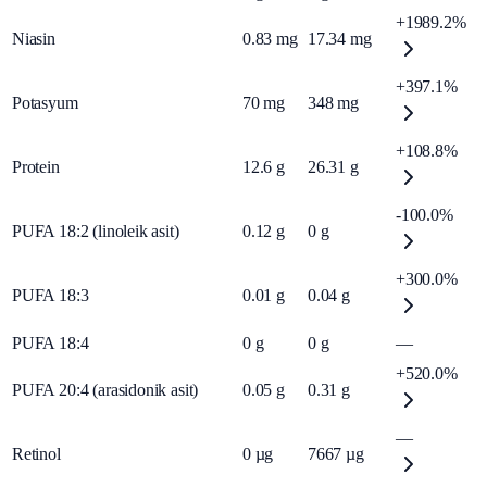
+1989.2%
Niasin
0.83
mg
17.34
mg
+397.1%
Potasyum
70
mg
348
mg
+108.8%
Protein
12.6
g
26.31
g
-100.0%
PUFA 18:2 (linoleik asit)
0.12
g
0
g
+300.0%
PUFA 18:3
0.01
g
0.04
g
PUFA 18:4
0
g
0
g
—
+520.0%
PUFA 20:4 (arasidonik asit)
0.05
g
0.31
g
—
Retinol
0
µg
7667
µg