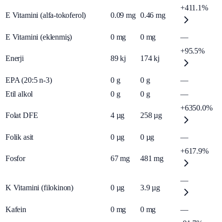
+411.1%
E Vitamini (alfa-tokoferol)
0.09
mg
0.46
mg
E Vitamini (eklenmiş)
0
mg
0
mg
—
+95.5%
Enerji
89
kj
174
kj
EPA (20:5 n-3)
0
g
0
g
—
Etil alkol
0
g
0
g
—
+6350.0%
Folat DFE
4
µg
258
µg
Folik asit
0
µg
0
µg
—
+617.9%
Fosfor
67
mg
481
mg
—
K Vitamini (filokinon)
0
µg
3.9
µg
Kafein
0
mg
0
mg
—