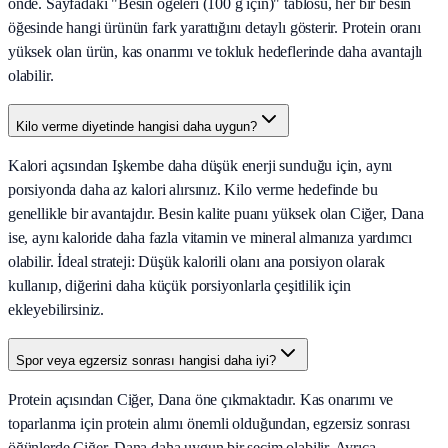
önde. Sayfadaki "Besin öğeleri (100 g için)" tablosu, her bir besin
öğesinde hangi ürünün fark yarattığını detaylı gösterir. Protein oranı
yüksek olan ürün, kas onarımı ve tokluk hedeflerinde daha avantajlı
olabilir.
Kilo verme diyetinde hangisi daha uygun?
Kalori açısından Işkembe daha düşük enerji sunduğu için, aynı
porsiyonda daha az kalori alırsınız. Kilo verme hedefinde bu
genellikle bir avantajdır. Besin kalite puanı yüksek olan Ciğer, Dana
ise, aynı kaloride daha fazla vitamin ve mineral almanıza yardımcı
olabilir. İdeal strateji: Düşük kalorili olanı ana porsiyon olarak
kullanıp, diğerini daha küçük porsiyonlarla çeşitlilik için
ekleyebilirsiniz.
Spor veya egzersiz sonrası hangisi daha iyi?
Protein açısından Ciğer, Dana öne çıkmaktadır. Kas onarımı ve
toparlanma için protein alımı önemli olduğundan, egzersiz sonrası
öğünlerde Ciğer, Dana daha uygun bir seçim olabilir. Ayrıca