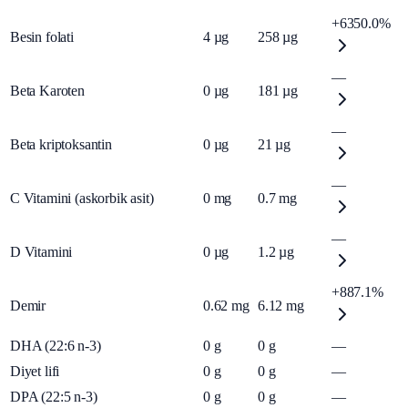
+6350.0%
Besin folati
4
µg
258
µg
—
Beta Karoten
0
µg
181
µg
—
Beta kriptoksantin
0
µg
21
µg
—
C Vitamini (askorbik asit)
0
mg
0.7
mg
—
D Vitamini
0
µg
1.2
µg
+887.1%
Demir
0.62
mg
6.12
mg
DHA (22:6 n-3)
0
g
0
g
—
Diyet lifi
0
g
0
g
—
DPA (22:5 n-3)
0
g
0
g
—