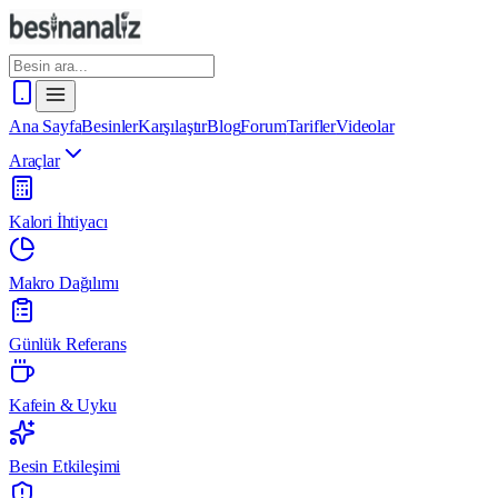
Ana Sayfa
Besinler
Karşılaştır
Blog
Forum
Tarifler
Videolar
Araçlar
Kalori İhtiyacı
Makro Dağılımı
Günlük Referans
Kafein & Uyku
Besin Etkileşimi