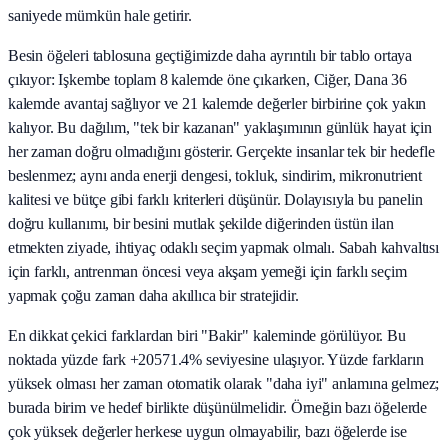
saniyede mümkün hale getirir.
Besin öğeleri tablosuna geçtiğimizde daha ayrıntılı bir tablo ortaya
çıkıyor: Işkembe toplam 8 kalemde öne çıkarken, Ciğer, Dana 36
kalemde avantaj sağlıyor ve 21 kalemde değerler birbirine çok yakın
kalıyor. Bu dağılım, "tek bir kazanan" yaklaşımının günlük hayat için
her zaman doğru olmadığını gösterir. Gerçekte insanlar tek bir hedefle
beslenmez; aynı anda enerji dengesi, tokluk, sindirim, mikronutrient
kalitesi ve bütçe gibi farklı kriterleri düşünür. Dolayısıyla bu panelin
doğru kullanımı, bir besini mutlak şekilde diğerinden üstün ilan
etmekten ziyade, ihtiyaç odaklı seçim yapmak olmalı. Sabah kahvaltısı
için farklı, antrenman öncesi veya akşam yemeği için farklı seçim
yapmak çoğu zaman daha akıllıca bir stratejidir.
En dikkat çekici farklardan biri "Bakir" kaleminde görülüyor. Bu
noktada yüzde fark +20571.4% seviyesine ulaşıyor. Yüzde farkların
yüksek olması her zaman otomatik olarak "daha iyi" anlamına gelmez;
burada birim ve hedef birlikte düşünülmelidir. Örneğin bazı öğelerde
çok yüksek değerler herkese uygun olmayabilir, bazı öğelerde ise