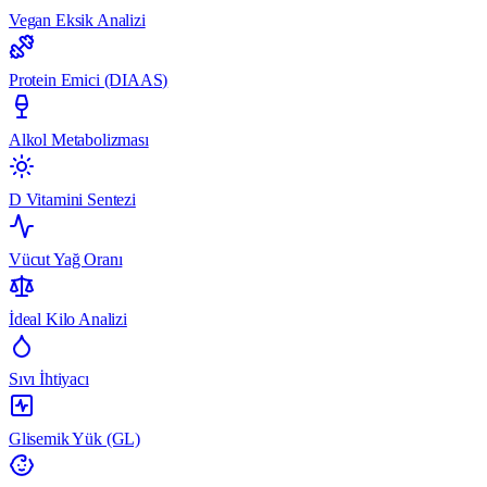
Vegan Eksik Analizi
Protein Emici (DIAAS)
Alkol Metabolizması
D Vitamini Sentezi
Vücut Yağ Oranı
İdeal Kilo Analizi
Sıvı İhtiyacı
Glisemik Yük (GL)