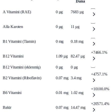
Dana
—
A Vitamini (RAE)
0
µg
7683
µg
—
Alfa Karoten
0
µg
11
µg
—
B1 Vitamini (Tiamin)
0
mg
0.18
mg
+7466.1%
B12 Vitamini
1.09
µg
82.47
µg
B12 Vitamini (eklenmiş)
0
µg
0
µg
—
+4757.1%
B2 Vitamini (Riboflavin)
0.07
mg
3.4
mg
+10100.0%
B6 Vitamini
0.01
mg
1.02
mg
+20571.4%
Bakir
0.07
mg
14.47
mg