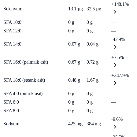
+148.1%
Selenyum
13.1
µg
32.5
µg
SFA 10:0
0
g
0
g
—
SFA 12:0
0
g
0
g
—
-42.9%
SFA 14:0
0.07
g
0.04
g
+7.5%
SFA 16:0 (palmitik asit)
0.67
g
0.72
g
+247.9%
SFA 18:0 (stearik asit)
0.48
g
1.67
g
SFA 4:0 (butirik asit)
0
g
0
g
—
SFA 6:0
0
g
0
g
—
SFA 8:0
0
g
0
g
—
-9.6%
Sodyum
425
mg
384
mg