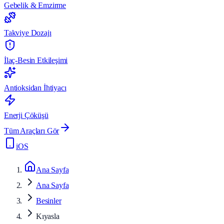
Gebelik & Emzirme
Takviye Dozajı
İlaç-Besin Etkileşimi
Antioksidan İhtiyacı
Enerji Çöküşü
Tüm Araçları Gör
iOS
Ana Sayfa
Ana Sayfa
Besinler
Kıyasla