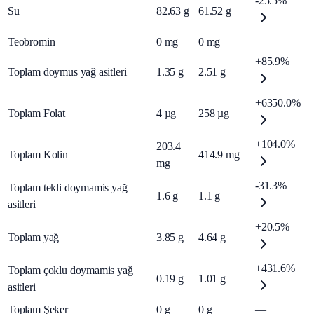
-25.5%
Su
82.63
g
61.52
g
Teobromin
0
mg
0
mg
—
+85.9%
Toplam doymus yağ asitleri
1.35
g
2.51
g
+6350.0%
Toplam Folat
4
µg
258
µg
+104.0%
203.4
Toplam Kolin
414.9
mg
mg
-31.3%
Toplam tekli doymamis yağ
1.6
g
1.1
g
asitleri
+20.5%
Toplam yağ
3.85
g
4.64
g
+431.6%
Toplam çoklu doymamis yağ
0.19
g
1.01
g
asitleri
Toplam Şeker
0
g
0
g
—