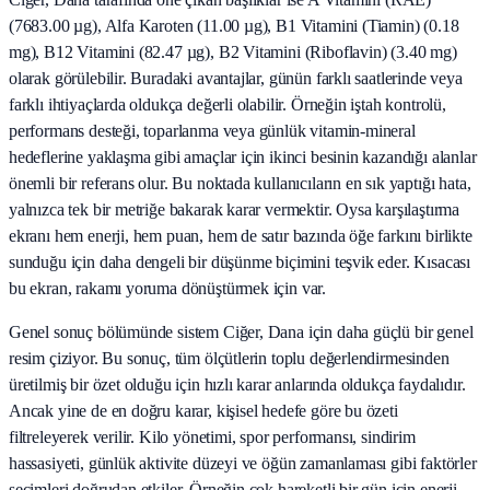
(7683.00 µg), Alfa Karoten (11.00 µg), B1 Vitamini (Tiamin) (0.18
mg), B12 Vitamini (82.47 µg), B2 Vitamini (Riboflavin) (3.40 mg)
olarak görülebilir. Buradaki avantajlar, günün farklı saatlerinde veya
farklı ihtiyaçlarda oldukça değerli olabilir. Örneğin iştah kontrolü,
performans desteği, toparlanma veya günlük vitamin-mineral
hedeflerine yaklaşma gibi amaçlar için ikinci besinin kazandığı alanlar
önemli bir referans olur. Bu noktada kullanıcıların en sık yaptığı hata,
yalnızca tek bir metriğe bakarak karar vermektir. Oysa karşılaştırma
ekranı hem enerji, hem puan, hem de satır bazında öğe farkını birlikte
sunduğu için daha dengeli bir düşünme biçimini teşvik eder. Kısacası
bu ekran, rakamı yoruma dönüştürmek için var.
Genel sonuç bölümünde sistem Ciğer, Dana için daha güçlü bir genel
resim çiziyor. Bu sonuç, tüm ölçütlerin toplu değerlendirmesinden
üretilmiş bir özet olduğu için hızlı karar anlarında oldukça faydalıdır.
Ancak yine de en doğru karar, kişisel hedefe göre bu özeti
filtreleyerek verilir. Kilo yönetimi, spor performansı, sindirim
hassasiyeti, günlük aktivite düzeyi ve öğün zamanlaması gibi faktörler
seçimleri doğrudan etkiler. Örneğin çok hareketli bir gün için enerji