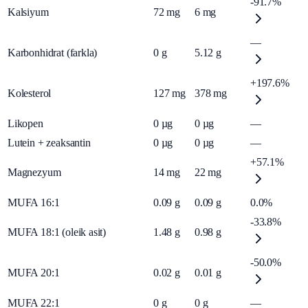
-91.7%
Kalsiyum
72
mg
6
mg
—
Karbonhidrat (farkla)
0
g
5.12
g
+197.6%
Kolesterol
127
mg
378
mg
Likopen
0
µg
0
µg
—
Lutein + zeaksantin
0
µg
0
µg
—
+57.1%
Magnezyum
14
mg
22
mg
MUFA 16:1
0.09
g
0.09
g
0.0%
-33.8%
MUFA 18:1 (oleik asit)
1.48
g
0.98
g
-50.0%
MUFA 20:1
0.02
g
0.01
g
MUFA 22:1
0
g
0
g
—