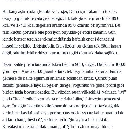
Bu karşılaştırmada Işkembe ve Ciğer, Dana için rakamları tek tek
okuyup günlük hayata çevireceğiz. İlk bakışta enerji tarafında 89.0
kcal ve 174.0 kcal değerleri arasında 85.0 kcal'lik bir ayrım var. Bu
fark küçük görünse bile porsiyon büyüdükçe etkisi katlanır. Gün
içinde benzer tercihler tekrarlandığında haftalık enerji dengesini
hissedilir şekilde değiştirebilir. Bu yüzden bu ekranı tek öğün kararı
değil, sürdürülebilir düzen kurma aracı gibi okumak daha sağlıklı.
Besin kalite puanı tarafında Işkembe için 96.0, Ciğer, Dana için 100.0
görülüyor. Aradaki 4.0 puanlık fark, tek başına nihai karar anlamına
gelmese de kalite eğilimini anlamak açısından kritik. Çünkü puan
sistemi genellikle faydalı öğeler, denge, yoğunluk ve genel profil gibi
birden fazla boyutu özetler. Bu yüzden puan yüksekliği, yalnızca "iyi"
ya da "kötü" etiketi vermek yerine daha bilinçli bir seçim penceresi
açar. Örneğin hedefiniz kilo kontrolü ise enerjiye daha fazla ağırlık
verirsiniz; kas kütlesi veya performans odaklıysanız kalite puanındaki
artıların hangi besin öğelerinden geldiğini ayrıca incelersiniz.
Karşılaştırma ekranındaki puan grafiği bu hızlı okumayı birkaç