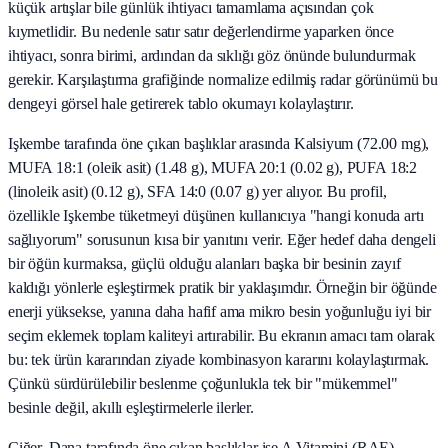
küçük artışlar bile günlük ihtiyacı tamamlama açısından çok
kıymetlidir. Bu nedenle satır satır değerlendirme yaparken önce
ihtiyacı, sonra birimi, ardından da sıklığı göz önünde bulundurmak
gerekir. Karşılaştırma grafiğinde normalize edilmiş radar görünümü bu
dengeyi görsel hale getirerek tablo okumayı kolaylaştırır.
Işkembe tarafında öne çıkan başlıklar arasında Kalsiyum (72.00 mg),
MUFA 18:1 (oleik asit) (1.48 g), MUFA 20:1 (0.02 g), PUFA 18:2
(linoleik asit) (0.12 g), SFA 14:0 (0.07 g) yer alıyor. Bu profil,
özellikle Işkembe tüketmeyi düşünen kullanıcıya "hangi konuda artı
sağlıyorum" sorusunun kısa bir yanıtını verir. Eğer hedef daha dengeli
bir öğün kurmaksa, güçlü olduğu alanları başka bir besinin zayıf
kaldığı yönlerle eşleştirmek pratik bir yaklaşımdır. Örneğin bir öğünde
enerji yüksekse, yanına daha hafif ama mikro besin yoğunluğu iyi bir
seçim eklemek toplam kaliteyi artırabilir. Bu ekranın amacı tam olarak
bu: tek ürün kararından ziyade kombinasyon kararını kolaylaştırmak.
Çünkü sürdürülebilir beslenme çoğunlukla tek bir "mükemmel"
besinle değil, akıllı eşleştirmelerle ilerler.
Ciğer, Dana tarafında öne çıkan başlıklar ise A Vitamini (RAE)