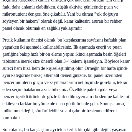
farkı daha anlamlı olabilirken, düşük aktivite günlerinde puan ve
mikronutrient dengesi öne çıkabilir. Yani bu ekranı "tek doğruyu
söyleyen bir hakem" olarak değil, karar kalitesini artıran bir rehber
panel olarak okumak en sağlıklı yaklaşımdır.
Pratik kullanım önerisi olarak, bu karşılaştırma sayfasını haftalık plan
yaparken iki aşamada kullanabilirsiniz. İlk aşamada enerji ve puan
grafiğine bakıp hızlı bir ön eleme yapın; ikinci aşamada besin öğeleri
tablosuna inerek size önemli olan 3-4 kalemi işaretleyin. Böylece karar
süreci hem hızlı hem de kişiselleştirilmiş olur. Örneğin bir hafta içinde
aynı kategoride birkaç alternatif denediğinizde, bu panel üzerinden
benzer ürünlerin güçlü ve zayıf taraflarını net biçimde görebilir, tekrar
eden seçim hatalarını azaltabilirsiniz. Özellikle paketli gıda veya
benzer içerikli ürünlerde gözle fark edilmeyen ama beslenme kalitesini
etkileyen farklar bu yöntemle daha görünür hale gelir. Sonuçta amaç
mükemmel değil, sürdürülebilir ve anlaşılır bir beslenme düzeni
kurmaktır.
Son olarak, bu karşılaştırmayı tek seferlik bir çıktı gibi değil, yaşayan