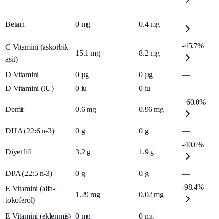
—
Betain
0
mg
0.4
mg
-45.7%
C Vitamini (askorbik
15.1
mg
8.2
mg
asit)
D Vitamini
0
µg
0
µg
—
D Vitamini (IU)
0
iu
0
iu
—
+60.0%
Demir
0.6
mg
0.96
mg
DHA (22:6 n-3)
0
g
0
g
—
-40.6%
Diyet lifi
3.2
g
1.9
g
DPA (22:5 n-3)
0
g
0
g
—
-98.4%
E Vitamini (alfa-
1.29
mg
0.02
mg
tokoferol)
E Vitamini (eklenmiş)
0
mg
0
mg
—