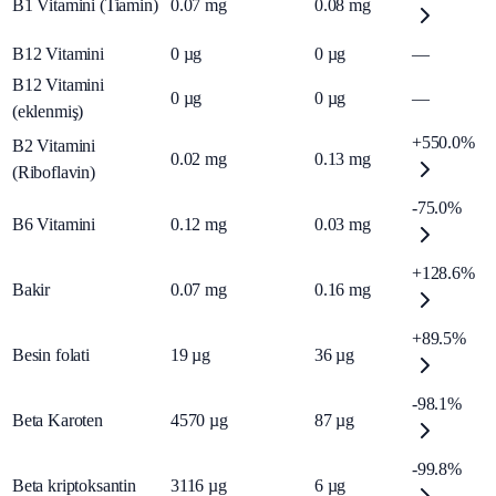
B1 Vitamini (Tiamin)
0.07
mg
0.08
mg
B12 Vitamini
0
µg
0
µg
—
B12 Vitamini
0
µg
0
µg
—
(eklenmiş)
+550.0%
B2 Vitamini
0.02
mg
0.13
mg
(Riboflavin)
-75.0%
B6 Vitamini
0.12
mg
0.03
mg
+128.6%
Bakir
0.07
mg
0.16
mg
+89.5%
Besin folati
19
µg
36
µg
-98.1%
Beta Karoten
4570
µg
87
µg
-99.8%
Beta kriptoksantin
3116
µg
6
µg