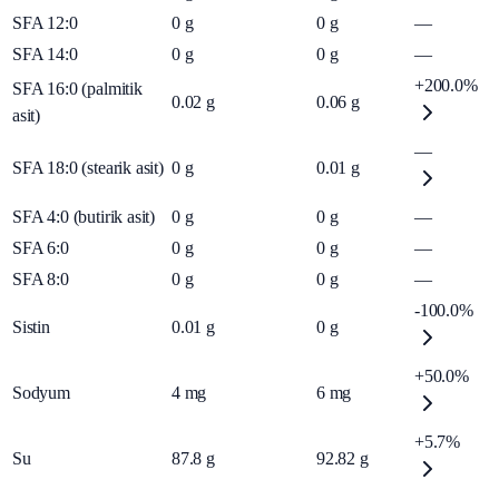
SFA 12:0
0
g
0
g
—
SFA 14:0
0
g
0
g
—
+200.0%
SFA 16:0 (palmitik
0.02
g
0.06
g
asit)
—
SFA 18:0 (stearik asit)
0
g
0.01
g
SFA 4:0 (butirik asit)
0
g
0
g
—
SFA 6:0
0
g
0
g
—
SFA 8:0
0
g
0
g
—
-100.0%
Sistin
0.01
g
0
g
+50.0%
Sodyum
4
mg
6
mg
+5.7%
Su
87.8
g
92.82
g