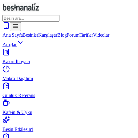
Ana Sayfa
Besinler
Karşılaştır
Blog
Forum
Tarifler
Videolar
Araçlar
Kalori İhtiyacı
Makro Dağılımı
Günlük Referans
Kafein & Uyku
Besin Etkileşimi