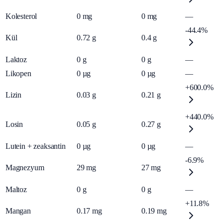
Kolesterol
0
mg
0
mg
—
-44.4%
Kül
0.72
g
0.4
g
Laktoz
0
g
0
g
—
Likopen
0
µg
0
µg
—
+600.0%
Lizin
0.03
g
0.21
g
+440.0%
Losin
0.05
g
0.27
g
Lutein + zeaksantin
0
µg
0
µg
—
-6.9%
Magnezyum
29
mg
27
mg
Maltoz
0
g
0
g
—
+11.8%
Mangan
0.17
mg
0.19
mg