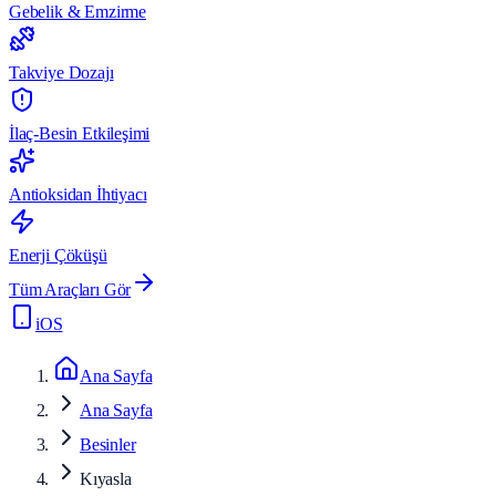
Gebelik & Emzirme
Takviye Dozajı
İlaç-Besin Etkileşimi
Antioksidan İhtiyacı
Enerji Çöküşü
Tüm Araçları Gör
iOS
Ana Sayfa
Ana Sayfa
Besinler
Kıyasla