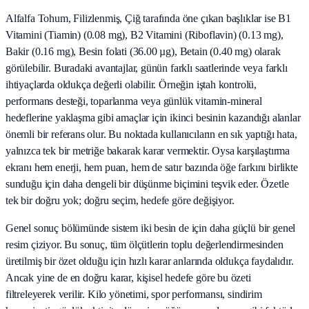
Alfalfa Tohum, Filizlenmiş, Çiğ tarafında öne çıkan başlıklar ise B1
Vitamini (Tiamin) (0.08 mg), B2 Vitamini (Riboflavin) (0.13 mg),
Bakir (0.16 mg), Besin folati (36.00 µg), Betain (0.40 mg) olarak
görülebilir. Buradaki avantajlar, günün farklı saatlerinde veya farklı
ihtiyaçlarda oldukça değerli olabilir. Örneğin iştah kontrolü,
performans desteği, toparlanma veya günlük vitamin-mineral
hedeflerine yaklaşma gibi amaçlar için ikinci besinin kazandığı alanlar
önemli bir referans olur. Bu noktada kullanıcıların en sık yaptığı hata,
yalnızca tek bir metriğe bakarak karar vermektir. Oysa karşılaştırma
ekranı hem enerji, hem puan, hem de satır bazında öğe farkını birlikte
sunduğu için daha dengeli bir düşünme biçimini teşvik eder. Özetle
tek bir doğru yok; doğru seçim, hedefe göre değişiyor.
Genel sonuç bölümünde sistem iki besin de için daha güçlü bir genel
resim çiziyor. Bu sonuç, tüm ölçütlerin toplu değerlendirmesinden
üretilmiş bir özet olduğu için hızlı karar anlarında oldukça faydalıdır.
Ancak yine de en doğru karar, kişisel hedefe göre bu özeti
filtreleyerek verilir. Kilo yönetimi, spor performansı, sindirim