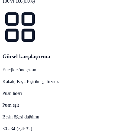
100
vs
100
(
0.0
%)
Görsel karşılaştırma
Enerjide öne çıkan
Kabak, Kış - Pişirilmiş, Tuzsuz
Puan lideri
Puan eşit
Besin öğesi dağılımı
30 - 34 (eşit: 32)