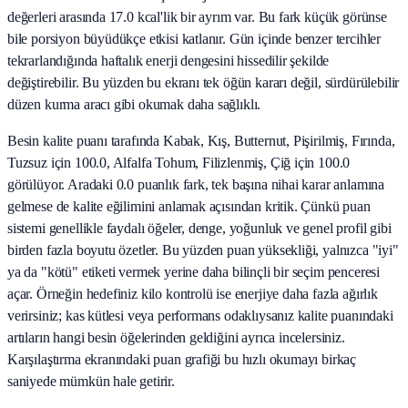
değerleri arasında 17.0 kcal'lik bir ayrım var. Bu fark küçük görünse
bile porsiyon büyüdükçe etkisi katlanır. Gün içinde benzer tercihler
tekrarlandığında haftalık enerji dengesini hissedilir şekilde
değiştirebilir. Bu yüzden bu ekranı tek öğün kararı değil, sürdürülebilir
düzen kurma aracı gibi okumak daha sağlıklı.
Besin kalite puanı tarafında Kabak, Kış, Butternut, Pişirilmiş, Fırında,
Tuzsuz için 100.0, Alfalfa Tohum, Filizlenmiş, Çiğ için 100.0
görülüyor. Aradaki 0.0 puanlık fark, tek başına nihai karar anlamına
gelmese de kalite eğilimini anlamak açısından kritik. Çünkü puan
sistemi genellikle faydalı öğeler, denge, yoğunluk ve genel profil gibi
birden fazla boyutu özetler. Bu yüzden puan yüksekliği, yalnızca "iyi"
ya da "kötü" etiketi vermek yerine daha bilinçli bir seçim penceresi
açar. Örneğin hedefiniz kilo kontrolü ise enerjiye daha fazla ağırlık
verirsiniz; kas kütlesi veya performans odaklıysanız kalite puanındaki
artıların hangi besin öğelerinden geldiğini ayrıca incelersiniz.
Karşılaştırma ekranındaki puan grafiği bu hızlı okumayı birkaç
saniyede mümkün hale getirir.