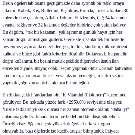
Besin öğeleri tablosuna geçtiğimizde daha ayrıntılı bir tablo ortaya
çıkıyor: Kabak, Kış, Butternut, Pişirilmiş, Fırında, Tuzsuz toplam 30
kalemde öne çıkarken, Alfalfa Tohum, Filizlenmiş, Çiğ 34 kalemde
avantaj sağlıyor ve 32 kalemde değerler birbirine çok yakın kalıyor.
Bu dağılım, "tek bir kazanan" yaklaşımının günlük hayat için her
zaman doğru olmadığını gösterir. Gerçekte insanlar tek bir hedefle
beslenmez; aynı anda enerji dengesi, tokluk, sindirim, mikronutrient
kalitesi ve bütçe gibi farklı kriterleri düşünür. Dolayısıyla bu panelin
doğru kullanımı, bir besini mutlak şekilde diğerinden üstün ilan
etmekten ziyade, ihtiyaç odaklı seçim yapmak olmalı. Sabah kahvaltısı
için farklı, antrenman öncesi veya akşam yemeği için farklı seçim
yapmak çoğu zaman daha akıllıca bir stratejidir.
En dikkat çekici farklardan biri "K Vitamini (filokinon)" kaleminde
görülüyor. Bu noktada yüzde fark +2950.0% seviyesine ulaşıyor.
Yüzde farkların yüksek olması her zaman otomatik olarak "daha iyi"
anlamına gelmez; burada birim ve hedef birlikte düşünülmelidir.
Örneğin bazı öğelerde çok yüksek değerler herkese uygun
olmayabilir, bazı öğelerde ise küçük artışlar bile günlük ihtiyacı