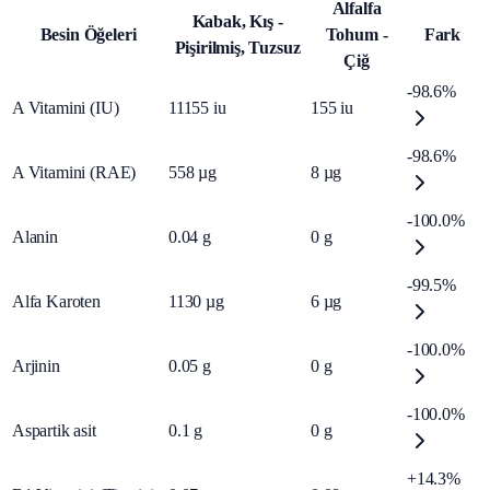
Alfalfa
Kabak, Kış -
Besin Öğeleri
Tohum -
Fark
Pişirilmiş, Tuzsuz
Çiğ
-98.6%
A Vitamini (IU)
11155
iu
155
iu
-98.6%
A Vitamini (RAE)
558
µg
8
µg
-100.0%
Alanin
0.04
g
0
g
-99.5%
Alfa Karoten
1130
µg
6
µg
-100.0%
Arjinin
0.05
g
0
g
-100.0%
Aspartik asit
0.1
g
0
g
+14.3%