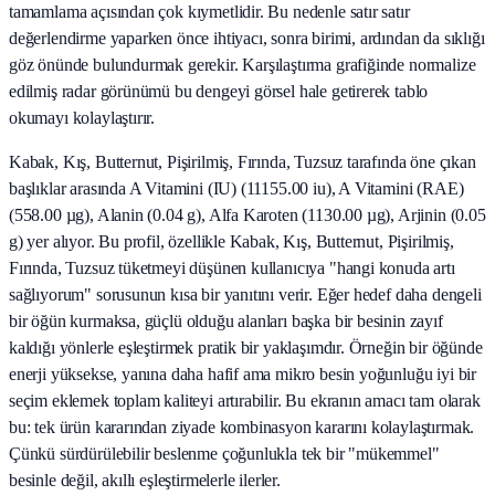
tamamlama açısından çok kıymetlidir. Bu nedenle satır satır
değerlendirme yaparken önce ihtiyacı, sonra birimi, ardından da sıklığı
göz önünde bulundurmak gerekir. Karşılaştırma grafiğinde normalize
edilmiş radar görünümü bu dengeyi görsel hale getirerek tablo
okumayı kolaylaştırır.
Kabak, Kış, Butternut, Pişirilmiş, Fırında, Tuzsuz tarafında öne çıkan
başlıklar arasında A Vitamini (IU) (11155.00 iu), A Vitamini (RAE)
(558.00 µg), Alanin (0.04 g), Alfa Karoten (1130.00 µg), Arjinin (0.05
g) yer alıyor. Bu profil, özellikle Kabak, Kış, Butternut, Pişirilmiş,
Fırında, Tuzsuz tüketmeyi düşünen kullanıcıya "hangi konuda artı
sağlıyorum" sorusunun kısa bir yanıtını verir. Eğer hedef daha dengeli
bir öğün kurmaksa, güçlü olduğu alanları başka bir besinin zayıf
kaldığı yönlerle eşleştirmek pratik bir yaklaşımdır. Örneğin bir öğünde
enerji yüksekse, yanına daha hafif ama mikro besin yoğunluğu iyi bir
seçim eklemek toplam kaliteyi artırabilir. Bu ekranın amacı tam olarak
bu: tek ürün kararından ziyade kombinasyon kararını kolaylaştırmak.
Çünkü sürdürülebilir beslenme çoğunlukla tek bir "mükemmel"
besinle değil, akıllı eşleştirmelerle ilerler.