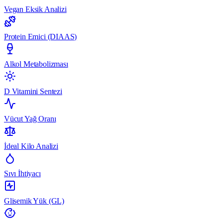
Vegan Eksik Analizi
Protein Emici (DIAAS)
Alkol Metabolizması
D Vitamini Sentezi
Vücut Yağ Oranı
İdeal Kilo Analizi
Sıvı İhtiyacı
Glisemik Yük (GL)