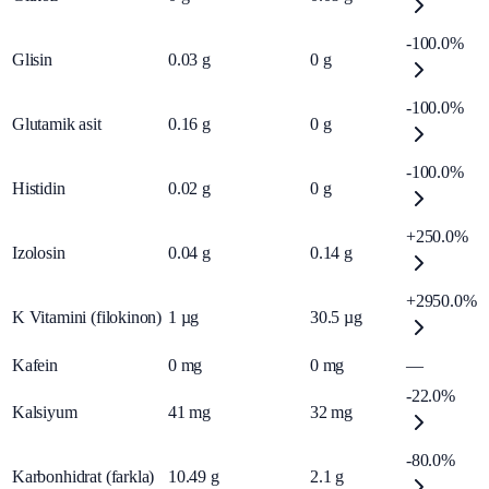
-100.0%
Glisin
0.03
g
0
g
-100.0%
Glutamik asit
0.16
g
0
g
-100.0%
Histidin
0.02
g
0
g
+250.0%
Izolosin
0.04
g
0.14
g
+2950.0%
K Vitamini (filokinon)
1
µg
30.5
µg
Kafein
0
mg
0
mg
—
-22.0%
Kalsiyum
41
mg
32
mg
-80.0%
Karbonhidrat (farkla)
10.49
g
2.1
g