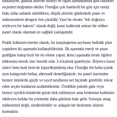
hassasiyeti, günlük aktivite düzeyi ve öğün zamanlaması gibi faktörler
seçimleri doğrudan etkiler. Örneğin çok hareketli bir gün için enerji
farkı daha anlamlı olabilirken, düşük aktivite günlerinde puan ve
mikronutrient dengesi öne çıkabilir. Yani bu ekranı "tek doğruyu
söyleyen bir hakem" olarak değil, karar kalitesini artıran bir rehber
panel olarak okumak en sağlıklı yaklaşımdır.
Pratik kullanım önerisi olarak, bu karşılaştırma sayfasını haftalık plan
yaparken iki aşamada kullanabilirsiniz. İlk aşamada enerji ve puan
grafiğine bakıp hızlı bir ön eleme yapın; ikinci aşamada besin öğeleri
tablosuna inerek size önemli olan 3-4 kalemi işaretleyin. Böylece karar
süreci hem hızlı hem de kişiselleştirilmiş olur. Örneğin bir hafta içinde
aynı kategoride birkaç alternatif denediğinizde, bu panel üzerinden
benzer ürünlerin güçlü ve zayıf taraflarını net biçimde görebilir, tekrar
eden seçim hatalarını azaltabilirsiniz. Özellikle paketli gıda veya
benzer içerikli ürünlerde gözle fark edilmeyen ama beslenme kalitesini
etkileyen farklar bu yöntemle daha görünür hale gelir. Sonuçta amaç
mükemmel değil, sürdürülebilir ve anlaşılır bir beslenme düzeni
kurmaktır.