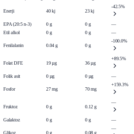
-42.5%
Enerji
40
kj
23
kj
EPA (20:5 n-3)
0
g
0
g
—
Etil alkol
0
g
0
g
—
-100.0%
Fenilalanin
0.04
g
0
g
+89.5%
Folat DFE
19
µg
36
µg
Folik asit
0
µg
0
µg
—
+159.3%
Fosfor
27
mg
70
mg
—
Fruktoz
0
g
0.12
g
Galaktoz
0
g
0
g
—
—
Glikoz
0
g
0.08
g