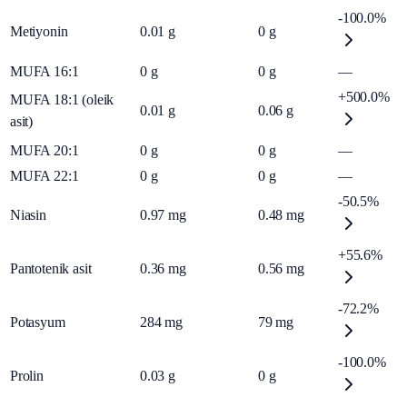
-100.0%
Metiyonin
0.01
g
0
g
MUFA 16:1
0
g
0
g
—
+500.0%
MUFA 18:1 (oleik
0.01
g
0.06
g
asit)
MUFA 20:1
0
g
0
g
—
MUFA 22:1
0
g
0
g
—
-50.5%
Niasin
0.97
mg
0.48
mg
+55.6%
Pantotenik asit
0.36
mg
0.56
mg
-72.2%
Potasyum
284
mg
79
mg
-100.0%
Prolin
0.03
g
0
g