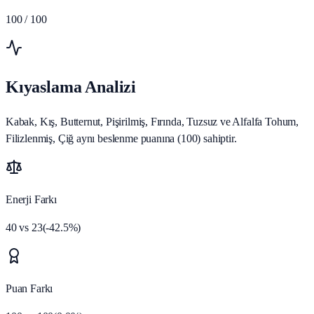
100
/ 100
Kıyaslama Analizi
Kabak, Kış, Butternut, Pişirilmiş, Fırında, Tuzsuz ve Alfalfa Tohum,
Filizlenmiş, Çiğ aynı beslenme puanına (100) sahiptir.
Enerji Farkı
40
vs
23
(
-42.5
%)
Puan Farkı