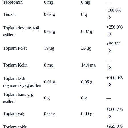
Teobromin
0
mg
0
mg
—
-100.0%
Tirozin
0.03
g
0
g
+250.0%
Toplam doymus yağ
0.02
g
0.07
g
asitleri
+89.5%
Toplam Folat
19
µg
36
µg
—
Toplam Kolin
0
mg
14.4
mg
+500.0%
Toplam tekli
0.01
g
0.06
g
doymamis yağ asitleri
Toplam trans yağ
0
g
0
g
—
asitleri
+666.7%
Toplam yağ
0.09
g
0.69
g
+925.0%
Toplam çoklu