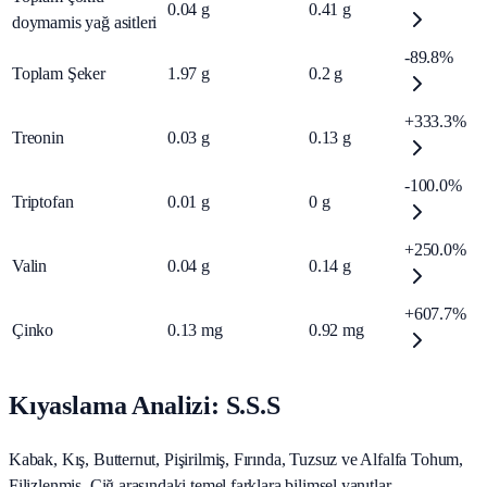
0.04
g
0.41
g
doymamis yağ asitleri
-89.8%
Toplam Şeker
1.97
g
0.2
g
+333.3%
Treonin
0.03
g
0.13
g
-100.0%
Triptofan
0.01
g
0
g
+250.0%
Valin
0.04
g
0.14
g
+607.7%
Çinko
0.13
mg
0.92
mg
Kıyaslama Analizi: S.S.S
Kabak, Kış, Butternut, Pişirilmiş, Fırında, Tuzsuz ve Alfalfa Tohum,
Filizlenmiş, Çiğ arasındaki temel farklara bilimsel yanıtlar.