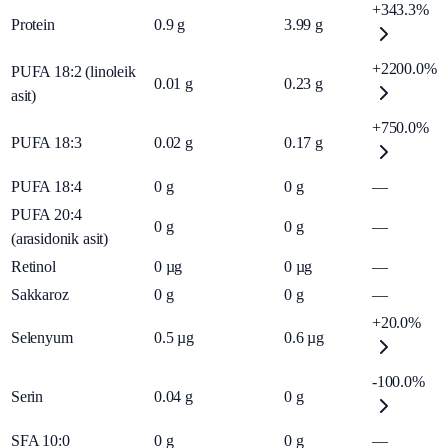
+343.3%
Protein
0.9
g
3.99
g
+2200.0%
PUFA 18:2 (linoleik
0.01
g
0.23
g
asit)
+750.0%
PUFA 18:3
0.02
g
0.17
g
PUFA 18:4
0
g
0
g
—
PUFA 20:4
0
g
0
g
—
(arasidonik asit)
Retinol
0
µg
0
µg
—
Sakkaroz
0
g
0
g
—
+20.0%
Selenyum
0.5
µg
0.6
µg
-100.0%
Serin
0.04
g
0
g
SFA 10:0
0
g
0
g
—