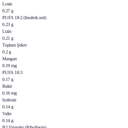
Losin
0.27
g
PUFA 18:2 (linoleik asit)
0.23
g
Lizin
0.21
g
Toplam Şeker
0.2
g
Mangan
0.19
mg
PUFA 18:3
0.17
g
Bakir
0.16
mg
Izolosin
0.14
g
Valin
0.14
g
B2 Vitamini (Riboflavin)