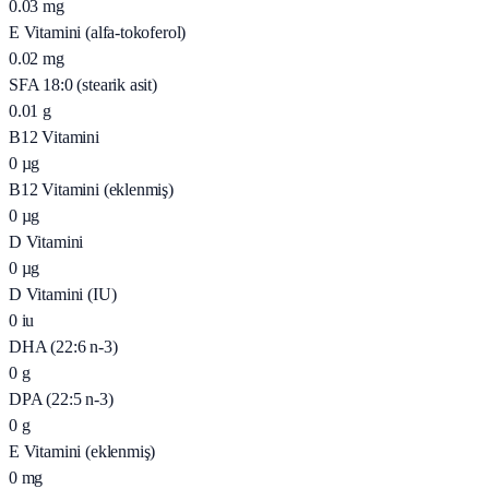
0.03
mg
E Vitamini (alfa-tokoferol)
0.02
mg
SFA 18:0 (stearik asit)
0.01
g
B12 Vitamini
0
µg
B12 Vitamini (eklenmiş)
0
µg
D Vitamini
0
µg
D Vitamini (IU)
0
iu
DHA (22:6 n-3)
0
g
DPA (22:5 n-3)
0
g
E Vitamini (eklenmiş)
0
mg