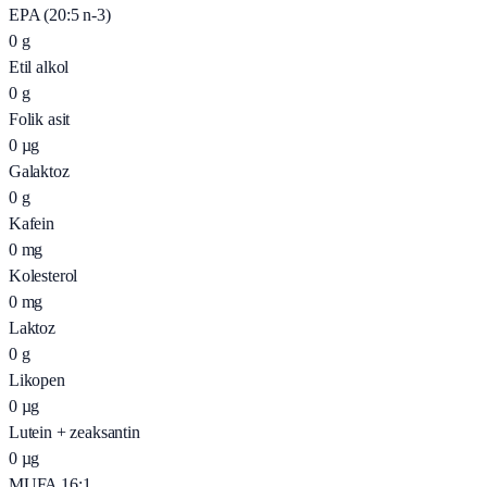
EPA (20:5 n-3)
0
g
Etil alkol
0
g
Folik asit
0
µg
Galaktoz
0
g
Kafein
0
mg
Kolesterol
0
mg
Laktoz
0
g
Likopen
0
µg
Lutein + zeaksantin
0
µg
MUFA 16:1