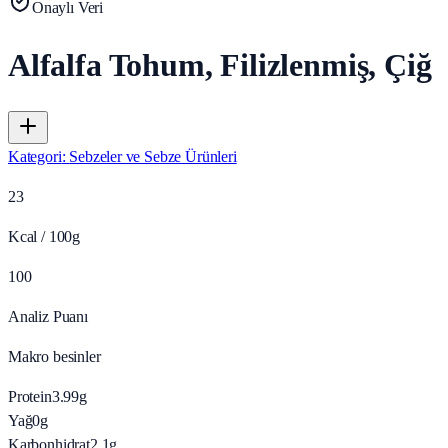
Onaylı Veri
Alfalfa Tohum, Filizlenmiş, Çiğ
Kategori
:
Sebzeler ve Sebze Ürünleri
23
Kcal / 100g
100
Analiz Puanı
Makro besinler
Protein
3.99
g
Yağ
0
g
Karbonhidrat
2.1
g