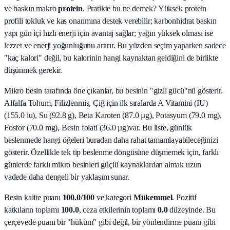
ve baskın makro
protein
. Pratikte bu ne demek? Yüksek protein
profili tokluk ve kas onarımına destek verebilir; karbonhidrat baskın
yapı gün içi hızlı enerji için avantaj sağlar; yağın yüksek olması ise
lezzet ve enerji yoğunluğunu artırır. Bu yüzden seçim yaparken sadece
"kaç kalori" değil, bu kalorinin hangi kaynaktan geldiğini de birlikte
düşünmek gerekir.
Mikro besin tarafında öne çıkanlar, bu besinin "gizli gücü"nü gösterir.
Alfalfa Tohum, Filizlenmiş, Çiğ
için ilk sıralarda
A Vitamini (IU)
(155.0 iu), Su (92.8 g), Beta Karoten (87.0 µg), Potasyum (79.0 mg),
Fosfor (70.0 mg), Besin folati (36.0 µg)
var. Bu liste, günlük
beslenmede hangi öğeleri buradan daha rahat tamamlayabileceğinizi
gösterir. Özellikle tek tip beslenme döngüsüne düşmemek için, farklı
günlerde farklı mikro besinleri güçlü kaynaklardan almak uzun
vadede daha dengeli bir yaklaşım sunar.
Besin kalite puanı
100.0
/100
ve kategori
Mükemmel
. Pozitif
katkıların toplamı
100.0
, ceza etkilerinin toplamı
0.0
düzeyinde. Bu
çerçevede puanı bir "hüküm" gibi değil, bir yönlendirme puanı gibi