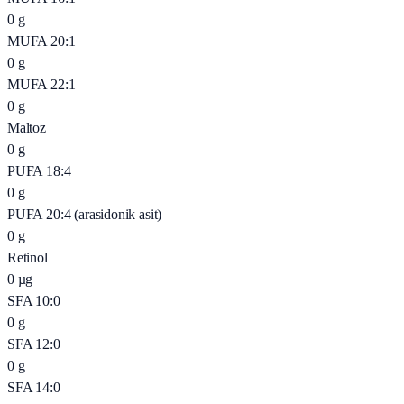
0
g
MUFA 20:1
0
g
MUFA 22:1
0
g
Maltoz
0
g
PUFA 18:4
0
g
PUFA 20:4 (arasidonik asit)
0
g
Retinol
0
µg
SFA 10:0
0
g
SFA 12:0
0
g
SFA 14:0