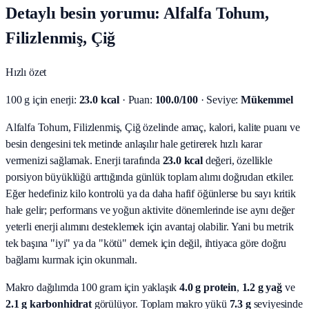
Detaylı besin yorumu: Alfalfa Tohum,
Filizlenmiş, Çiğ
Hızlı özet
100 g için enerji:
23.0 kcal
· Puan:
100.0/100
· Seviye:
Mükemmel
Alfalfa Tohum, Filizlenmiş, Çiğ özelinde amaç, kalori, kalite puanı ve
besin dengesini tek metinde anlaşılır hale getirerek hızlı karar
vermenizi sağlamak.
Enerji tarafında
23.0 kcal
değeri, özellikle
porsiyon büyüklüğü arttığında günlük toplam alımı doğrudan etkiler.
Eğer hedefiniz kilo kontrolü ya da daha hafif öğünlerse bu sayı kritik
hale gelir; performans ve yoğun aktivite dönemlerinde ise aynı değer
yeterli enerji alımını desteklemek için avantaj olabilir. Yani bu metrik
tek başına "iyi" ya da "kötü" demek için değil, ihtiyaca göre doğru
bağlamı kurmak için okunmalı.
Makro dağılımda 100 gram için yaklaşık
4.0
g protein
,
1.2
g yağ
ve
2.1
g karbonhidrat
görülüyor. Toplam makro yükü
7.3
g
seviyesinde