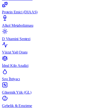
Protein Emici (DIAAS)
Alkol Metabolizması
D Vitamini Sentezi
Vücut Yağ Oranı
İdeal Kilo Analizi
Sıvı İhtiyacı
Glisemik Yük (GL)
Gebelik & Emzirme