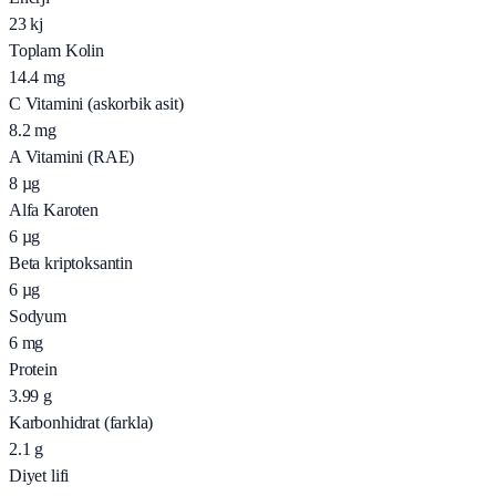
23
kj
Toplam Kolin
14.4
mg
C Vitamini (askorbik asit)
8.2
mg
A Vitamini (RAE)
8
µg
Alfa Karoten
6
µg
Beta kriptoksantin
6
µg
Sodyum
6
mg
Protein
3.99
g
Karbonhidrat (farkla)
2.1
g
Diyet lifi