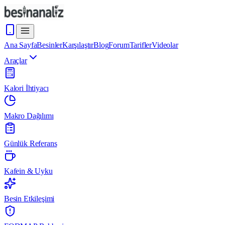
Ana Sayfa
Besinler
Karşılaştır
Blog
Forum
Tarifler
Videolar
Araçlar
Kalori İhtiyacı
Makro Dağılımı
Günlük Referans
Kafein & Uyku
Besin Etkileşimi