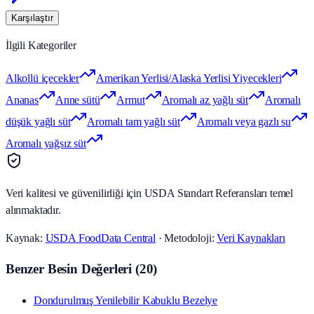
Karşılaştır
İlgili Kategoriler
Alkollü içecekler
Amerikan Yerlisi/Alaska Yerlisi Yiyecekleri
Ananas
Anne sütü
Armut
Aromalı az yağlı süt
Aromalı
düşük yağlı süt
Aromalı tam yağlı süt
Aromalı veya gazlı su
Aromalı yağsız süt
Veri kalitesi ve güvenilirliği için USDA Standart Referansları temel
alınmaktadır.
Kaynak:
USDA FoodData Central
· Metodoloji:
Veri Kaynakları
Benzer Besin Değerleri
(
20
)
Dondurulmuş Yenilebilir Kabuklu Bezelye