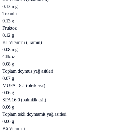
0.13
mg
Treonin
0.13
g
Fruktoz
0.12
g
B1 Vitamini (Tiamin)
0.08
mg
Glikoz
0.08
g
Toplam doymus yağ asitleri
0.07
g
MUFA 18:1 (oleik asit)
0.06
g
SFA 16:0 (palmitik asit)
0.06
g
Toplam tekli doymamis yağ asitleri
0.06
g
B6 Vitamini