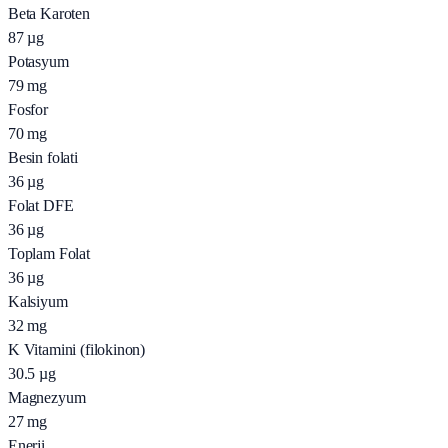
Beta Karoten
87
µg
Potasyum
79
mg
Fosfor
70
mg
Besin folati
36
µg
Folat DFE
36
µg
Toplam Folat
36
µg
Kalsiyum
32
mg
K Vitamini (filokinon)
30.5
µg
Magnezyum
27
mg
Enerji