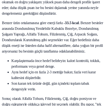
okumak en doğru yaklaşım: yüksek puan daha dengeli profile işaret
eder; daha düşük puan ise bu besini dışlamak yerine yanında neyle
dengelemeniz gerektiğini düşündürür.
Benzer ürün ortalamasına göre enerji farkı
-33.5 kcal
. Benzer besinler
arasında
Dondurulmuş Yenilebilir Kabuklu Bezelye, Dondurulmuş
Şalgam Yaprağı, Alfalfa Tohum, Filizlenmiş, Çiğ, Arpacık Soğanı,
Dondurularak Kurutulmuş
gibi seçenekler var. Eğer hedefiniz daha
düşük enerji ise listeden daha hafif alternatiflere, daha yoğun bir profil
arıyorsanız bu besinin güçlü taraflarına odaklanabilirsiniz.
Karşılaştırmada önce hedef belirleyin: kalori kontrolü, tokluk,
performans veya genel denge.
Aynı hedef için en fazla 2-3 metriğe bakın; fazla veri karar
kalitesini düşürebilir.
Son kararı tek ürünle değil, gün içindeki toplam tabak
dengesiyle verin.
Sonuç olarak
Alfalfa Tohum, Filizlenmiş, Çiğ
, doğru porsiyon ve
doğru eşleşmeyle oldukça işlevsel bir seçenek olabilir. Bu rapor, "tek