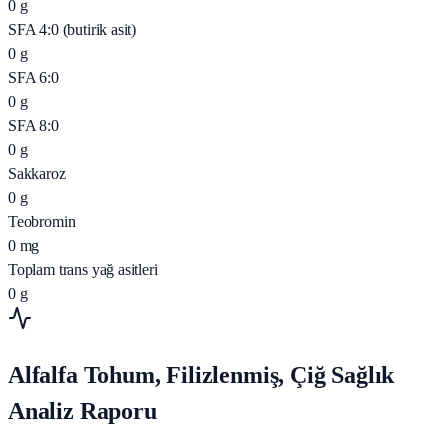
0
g
SFA 4:0 (butirik asit)
0
g
SFA 6:0
0
g
SFA 8:0
0
g
Sakkaroz
0
g
Teobromin
0
mg
Toplam trans yağ asitleri
0
g
Alfalfa Tohum, Filizlenmiş, Çiğ Sağlık
Analiz Raporu