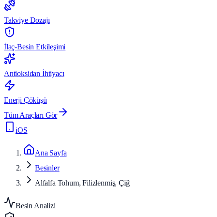
Takviye Dozajı
İlaç-Besin Etkileşimi
Antioksidan İhtiyacı
Enerji Çöküşü
Tüm Araçları Gör
iOS
Ana Sayfa
Besinler
Alfalfa Tohum, Filizlenmiş, Çiğ
Besin Analizi