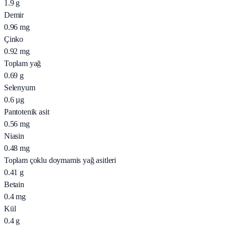
1.9
g
Demir
0.96
mg
Çinko
0.92
mg
Toplam yağ
0.69
g
Selenyum
0.6
µg
Pantotenik asit
0.56
mg
Niasin
0.48
mg
Toplam çoklu doymamis yağ asitleri
0.41
g
Betain
0.4
mg
Kül
0.4
g