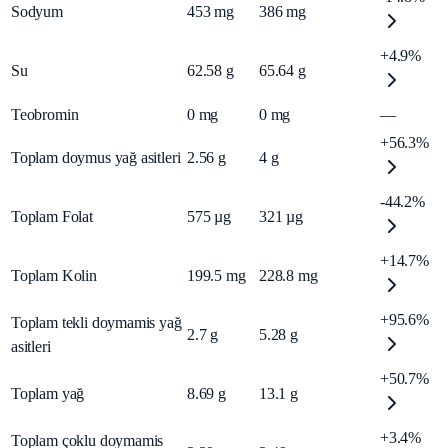
Sodyum
453
mg
386
mg
+4.9%
Su
62.58
g
65.64
g
Teobromin
0
mg
0
mg
—
+56.3%
Toplam doymus yağ asitleri
2.56
g
4
g
-44.2%
Toplam Folat
575
µg
321
µg
+14.7%
Toplam Kolin
199.5
mg
228.8
mg
+95.6%
Toplam tekli doymamis yağ
2.7
g
5.28
g
asitleri
+50.7%
Toplam yağ
8.69
g
13.1
g
+3.4%
Toplam çoklu doymamis