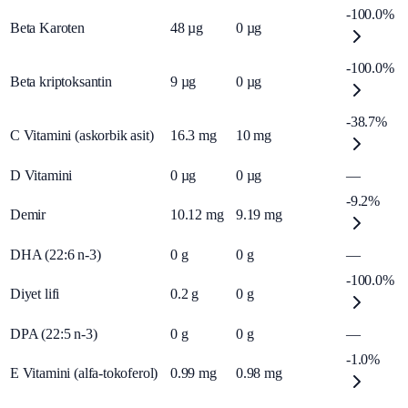
-100.0%
Beta Karoten
48
µg
0
µg
-100.0%
Beta kriptoksantin
9
µg
0
µg
-38.7%
C Vitamini (askorbik asit)
16.3
mg
10
mg
D Vitamini
0
µg
0
µg
—
-9.2%
Demir
10.12
mg
9.19
mg
DHA (22:6 n-3)
0
g
0
g
—
-100.0%
Diyet lifi
0.2
g
0
g
DPA (22:5 n-3)
0
g
0
g
—
-1.0%
E Vitamini (alfa-tokoferol)
0.99
mg
0.98
mg