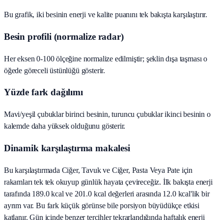
Bu grafik, iki besinin enerji ve kalite puanını tek bakışta karşılaştırır.
Besin profili (normalize radar)
Her eksen 0-100 ölçeğine normalize edilmiştir; şeklin dışa taşması o
öğede göreceli üstünlüğü gösterir.
Yüzde fark dağılımı
Mavi/yeşil çubuklar birinci besinin, turuncu çubuklar ikinci besinin o
kalemde daha yüksek olduğunu gösterir.
Dinamik karşılaştırma makalesi
Bu karşılaştırmada Ciğer, Tavuk ve Ciğer, Pasta Veya Pate için
rakamları tek tek okuyup günlük hayata çevireceğiz. İlk bakışta enerji
tarafında 189.0 kcal ve 201.0 kcal değerleri arasında 12.0 kcal'lik bir
ayrım var. Bu fark küçük görünse bile porsiyon büyüdükçe etkisi
katlanır. Gün içinde benzer tercihler tekrarlandığında haftalık enerji