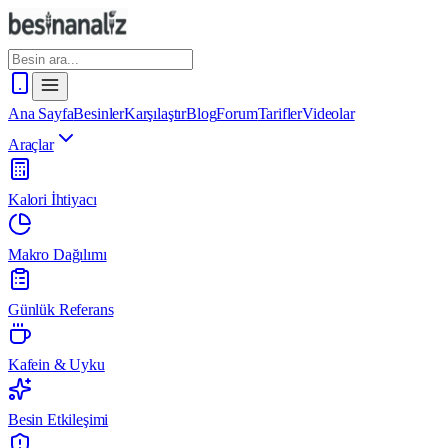
Ana Sayfa
Besinler
Karşılaştır
Blog
Forum
Tarifler
Videolar
Araçlar
Kalori İhtiyacı
Makro Dağılımı
Günlük Referans
Kafein & Uyku
Besin Etkileşimi