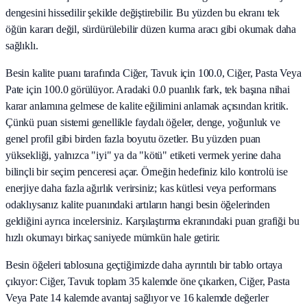
dengesini hissedilir şekilde değiştirebilir. Bu yüzden bu ekranı tek
öğün kararı değil, sürdürülebilir düzen kurma aracı gibi okumak daha
sağlıklı.
Besin kalite puanı tarafında Ciğer, Tavuk için 100.0, Ciğer, Pasta Veya
Pate için 100.0 görülüyor. Aradaki 0.0 puanlık fark, tek başına nihai
karar anlamına gelmese de kalite eğilimini anlamak açısından kritik.
Çünkü puan sistemi genellikle faydalı öğeler, denge, yoğunluk ve
genel profil gibi birden fazla boyutu özetler. Bu yüzden puan
yüksekliği, yalnızca "iyi" ya da "kötü" etiketi vermek yerine daha
bilinçli bir seçim penceresi açar. Örneğin hedefiniz kilo kontrolü ise
enerjiye daha fazla ağırlık verirsiniz; kas kütlesi veya performans
odaklıysanız kalite puanındaki artıların hangi besin öğelerinden
geldiğini ayrıca incelersiniz. Karşılaştırma ekranındaki puan grafiği bu
hızlı okumayı birkaç saniyede mümkün hale getirir.
Besin öğeleri tablosuna geçtiğimizde daha ayrıntılı bir tablo ortaya
çıkıyor: Ciğer, Tavuk toplam 35 kalemde öne çıkarken, Ciğer, Pasta
Veya Pate 14 kalemde avantaj sağlıyor ve 16 kalemde değerler