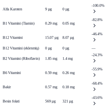
-100.0%
Alfa Karoten
9
µg
0
µg
-82.8%
B1 Vitamini (Tiamin)
0.29
mg
0.05
mg
-46.4%
B12 Vitamini
15.07
µg
8.07
µg
B12 Vitamini (eklenmiş)
0
µg
0
µg
—
-24.3%
B2 Vitamini (Riboflavin)
1.85
mg
1.4
mg
-55.9%
B6 Vitamini
0.59
mg
0.26
mg
-68.4%
Bakir
0.57
mg
0.18
mg
-43.6%
Besin folati
569
µg
321
µg