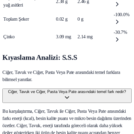
2.38
g
2.46
g
yağ asitleri
-100.0%
Toplam Şeker
0.02
g
0
g
-30.7%
Çinko
3.09
mg
2.14
mg
Kıyaslama Analizi: S.S.S
Ciğer, Tavuk ve Ciğer, Pasta Veya Pate arasındaki temel farklara
bilimsel yanıtlar.
Ciğer, Tavuk ve Ciğer, Pasta Veya Pate arasındaki temel fark nedir?
Bu karşılaştırma, Ciğer, Tavuk ile Ciğer, Pasta Veya Pate arasındaki
farkı enerji (kcal), besin kalite puanı ve mikro besin dağılımı üzerinden
özetler. Ciğer, Tavuk, enerji tarafında göreceli olarak daha yüksek
değer gösterirken iki ürün de besin kalite puanı açısından benzer