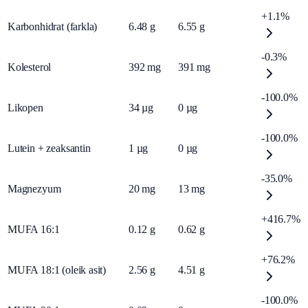
+1.1%
Karbonhidrat (farkla)
6.48
g
6.55
g
-0.3%
Kolesterol
392
mg
391
mg
-100.0%
Likopen
34
µg
0
µg
-100.0%
Lutein + zeaksantin
1
µg
0
µg
-35.0%
Magnezyum
20
mg
13
mg
+416.7%
MUFA 16:1
0.12
g
0.62
g
+76.2%
MUFA 18:1 (oleik asit)
2.56
g
4.51
g
-100.0%