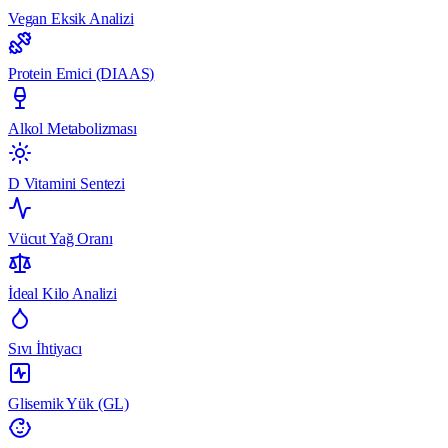
Vegan Eksik Analizi
Protein Emici (DIAAS)
Alkol Metabolizması
D Vitamini Sentezi
Vücut Yağ Oranı
İdeal Kilo Analizi
Sıvı İhtiyacı
Glisemik Yük (GL)