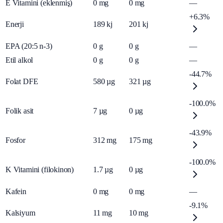
E Vitamini (eklenmiş)
0
mg
0
mg
—
+6.3%
Enerji
189
kj
201
kj
EPA (20:5 n-3)
0
g
0
g
—
Etil alkol
0
g
0
g
—
-44.7%
Folat DFE
580
µg
321
µg
-100.0%
Folik asit
7
µg
0
µg
-43.9%
Fosfor
312
mg
175
mg
-100.0%
K Vitamini (filokinon)
1.7
µg
0
µg
Kafein
0
mg
0
mg
—
-9.1%
Kalsiyum
11
mg
10
mg