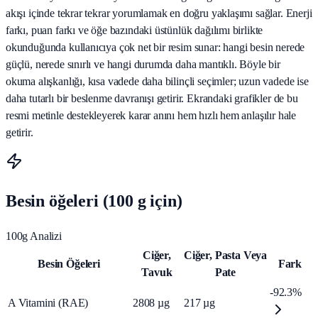
akışı içinde tekrar tekrar yorumlamak en doğru yaklaşımı sağlar. Enerji
farkı, puan farkı ve öğe bazındaki üstünlük dağılımı birlikte
okunduğunda kullanıcıya çok net bir resim sunar: hangi besin nerede
güçlü, nerede sınırlı ve hangi durumda daha mantıklı. Böyle bir
okuma alışkanlığı, kısa vadede daha bilinçli seçimler; uzun vadede ise
daha tutarlı bir beslenme davranışı getirir. Ekrandaki grafikler de bu
resmi metinle destekleyerek karar anını hem hızlı hem anlaşılır hale
getirir.
Besin öğeleri (100 g için)
100g Analizi
Ciğer,
Ciğer, Pasta Veya
Besin Öğeleri
Fark
Tavuk
Pate
-92.3%
A Vitamini (RAE)
2808
µg
217
µg