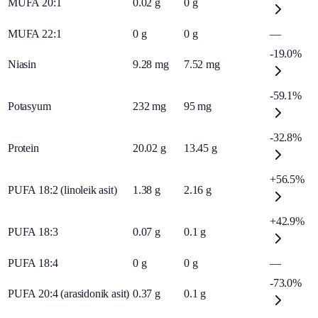
MUFA 20:1
0.02
g
0
g
MUFA 22:1
0
g
0
g
—
-19.0%
Niasin
9.28
mg
7.52
mg
-59.1%
Potasyum
232
mg
95
mg
-32.8%
Protein
20.02
g
13.45
g
+56.5%
PUFA 18:2 (linoleik asit)
1.38
g
2.16
g
+42.9%
PUFA 18:3
0.07
g
0.1
g
PUFA 18:4
0
g
0
g
—
-73.0%
PUFA 20:4 (arasidonik asit)
0.37
g
0.1
g