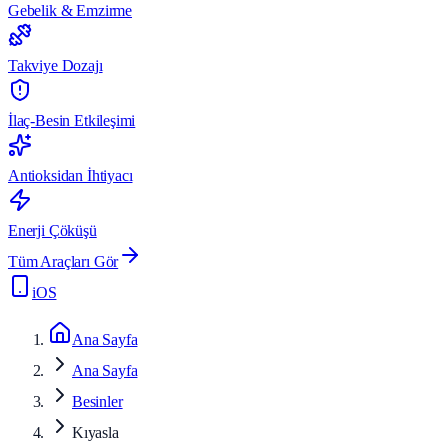
Gebelik & Emzirme
Takviye Dozajı
İlaç-Besin Etkileşimi
Antioksidan İhtiyacı
Enerji Çöküşü
Tüm Araçları Gör
iOS
Ana Sayfa
Ana Sayfa
Besinler
Kıyasla