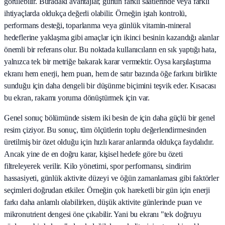
görülebilir. Buradaki avantajlar, günün farklı saatlerinde veya farklı
ihtiyaçlarda oldukça değerli olabilir. Örneğin iştah kontrolü,
performans desteği, toparlanma veya günlük vitamin-mineral
hedeflerine yaklaşma gibi amaçlar için ikinci besinin kazandığı alanlar
önemli bir referans olur. Bu noktada kullanıcıların en sık yaptığı hata,
yalnızca tek bir metriğe bakarak karar vermektir. Oysa karşılaştırma
ekranı hem enerji, hem puan, hem de satır bazında öğe farkını birlikte
sunduğu için daha dengeli bir düşünme biçimini teşvik eder. Kısacası
bu ekran, rakamı yoruma dönüştürmek için var.
Genel sonuç bölümünde sistem iki besin de için daha güçlü bir genel
resim çiziyor. Bu sonuç, tüm ölçütlerin toplu değerlendirmesinden
üretilmiş bir özet olduğu için hızlı karar anlarında oldukça faydalıdır.
Ancak yine de en doğru karar, kişisel hedefe göre bu özeti
filtreleyerek verilir. Kilo yönetimi, spor performansı, sindirim
hassasiyeti, günlük aktivite düzeyi ve öğün zamanlaması gibi faktörler
seçimleri doğrudan etkiler. Örneğin çok hareketli bir gün için enerji
farkı daha anlamlı olabilirken, düşük aktivite günlerinde puan ve
mikronutrient dengesi öne çıkabilir. Yani bu ekranı "tek doğruyu