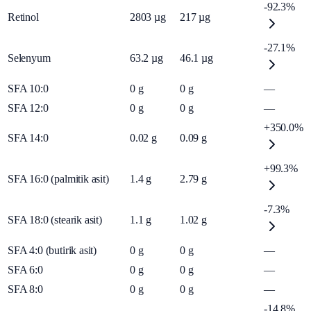
-92.3%
Retinol
2803
µg
217
µg
-27.1%
Selenyum
63.2
µg
46.1
µg
SFA 10:0
0
g
0
g
—
SFA 12:0
0
g
0
g
—
+350.0%
SFA 14:0
0.02
g
0.09
g
+99.3%
SFA 16:0 (palmitik asit)
1.4
g
2.79
g
-7.3%
SFA 18:0 (stearik asit)
1.1
g
1.02
g
SFA 4:0 (butirik asit)
0
g
0
g
—
SFA 6:0
0
g
0
g
—
SFA 8:0
0
g
0
g
—
-14.8%