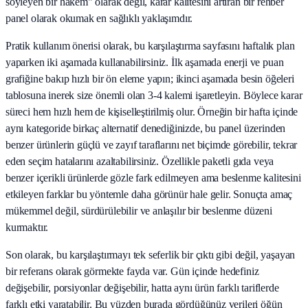
söyleyen bir hakem" olarak değil, karar kalitesini artıran bir rehber
panel olarak okumak en sağlıklı yaklaşımdır.
Pratik kullanım önerisi olarak, bu karşılaştırma sayfasını haftalık plan
yaparken iki aşamada kullanabilirsiniz. İlk aşamada enerji ve puan
grafiğine bakıp hızlı bir ön eleme yapın; ikinci aşamada besin öğeleri
tablosuna inerek size önemli olan 3-4 kalemi işaretleyin. Böylece karar
süreci hem hızlı hem de kişiselleştirilmiş olur. Örneğin bir hafta içinde
aynı kategoride birkaç alternatif denediğinizde, bu panel üzerinden
benzer ürünlerin güçlü ve zayıf taraflarını net biçimde görebilir, tekrar
eden seçim hatalarını azaltabilirsiniz. Özellikle paketli gıda veya
benzer içerikli ürünlerde gözle fark edilmeyen ama beslenme kalitesini
etkileyen farklar bu yöntemle daha görünür hale gelir. Sonuçta amaç
mükemmel değil, sürdürülebilir ve anlaşılır bir beslenme düzeni
kurmaktır.
Son olarak, bu karşılaştırmayı tek seferlik bir çıktı gibi değil, yaşayan
bir referans olarak görmekte fayda var. Gün içinde hedefiniz
değişebilir, porsiyonlar değişebilir, hatta aynı ürün farklı tariflerde
farklı etki yaratabilir. Bu yüzden burada gördüğünüz verileri öğün