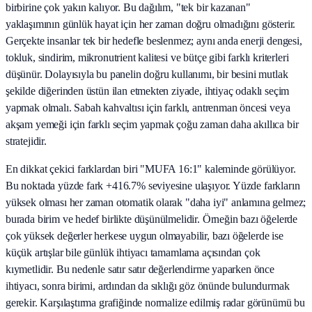
birbirine çok yakın kalıyor. Bu dağılım, "tek bir kazanan"
yaklaşımının günlük hayat için her zaman doğru olmadığını gösterir.
Gerçekte insanlar tek bir hedefle beslenmez; aynı anda enerji dengesi,
tokluk, sindirim, mikronutrient kalitesi ve bütçe gibi farklı kriterleri
düşünür. Dolayısıyla bu panelin doğru kullanımı, bir besini mutlak
şekilde diğerinden üstün ilan etmekten ziyade, ihtiyaç odaklı seçim
yapmak olmalı. Sabah kahvaltısı için farklı, antrenman öncesi veya
akşam yemeği için farklı seçim yapmak çoğu zaman daha akıllıca bir
stratejidir.
En dikkat çekici farklardan biri "MUFA 16:1" kaleminde görülüyor.
Bu noktada yüzde fark +416.7% seviyesine ulaşıyor. Yüzde farkların
yüksek olması her zaman otomatik olarak "daha iyi" anlamına gelmez;
burada birim ve hedef birlikte düşünülmelidir. Örneğin bazı öğelerde
çok yüksek değerler herkese uygun olmayabilir, bazı öğelerde ise
küçük artışlar bile günlük ihtiyacı tamamlama açısından çok
kıymetlidir. Bu nedenle satır satır değerlendirme yaparken önce
ihtiyacı, sonra birimi, ardından da sıklığı göz önünde bulundurmak
gerekir. Karşılaştırma grafiğinde normalize edilmiş radar görünümü bu