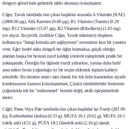
dengeyi görsel hale getirerek tablo okumayı kolaylaştırır.
Ciğer, Tavuk tarafında öne çıkan başlıklar arasında A Vitamini (RAE)
(2808.00 µg), Alfa Karoten (9.00 µg), B1 Vitamini (Tiamin) (0.29
mg), B12 Vitamini (15.07 µg), B2 Vitamini (Riboflavin) (1.85 mg)
yer alıyor. Bu profil, özellikle Ciğer, Tavuk tüketmeyi düşünen
kullanıcıya "hangi konuda artı sağlıyorum" sorusunun kısa bir yanıtını
verir. Eğer hedef daha dengeli bir öğün kurmaksa, güçlü olduğu
alanları başka bir besinin zayıf kaldığı yönlerle eşleştirmek pratik bir
yaklaşımdır. Örneğin bir öğünde enerji yüksekse, yanına daha hafif
ama mikro besin yoğunluğu iyi bir seçim eklemek toplam kaliteyi
artırabilir. Bu ekranın amacı tam olarak bu: tek ürün kararından ziyade
kombinasyon kararını kolaylaştırmak. Çünkü sürdürülebilir beslenme
çoğunlukla tek bir "mükemmel" besinle değil, akıllı eşleştirmelerle
ilerler.
Ciğer, Pasta Veya Pate tarafında öne çıkan başlıklar ise Enerji (201.00
kj), Karbonhidrat (farkla) (6.55 g), MUFA 16:1 (0.62 g), MUFA 18:1
(oleik asit) (4.51 g), PUFA 18:2 (linoleik asit) (2.16 g) olarak