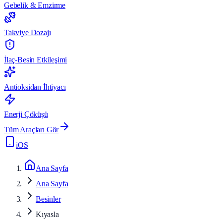
Gebelik & Emzirme
Takviye Dozajı
İlaç-Besin Etkileşimi
Antioksidan İhtiyacı
Enerji Çöküşü
Tüm Araçları Gör
iOS
Ana Sayfa
Ana Sayfa
Besinler
Kıyasla