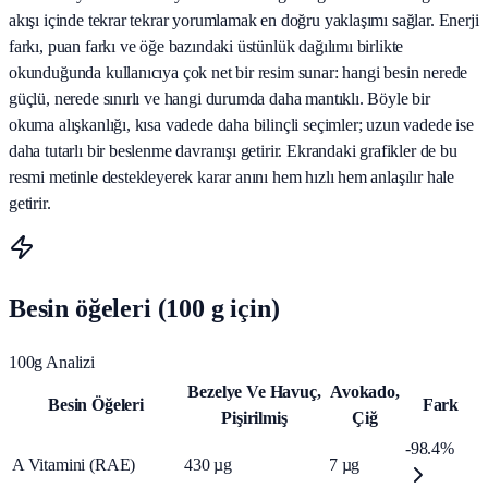
akışı içinde tekrar tekrar yorumlamak en doğru yaklaşımı sağlar. Enerji
farkı, puan farkı ve öğe bazındaki üstünlük dağılımı birlikte
okunduğunda kullanıcıya çok net bir resim sunar: hangi besin nerede
güçlü, nerede sınırlı ve hangi durumda daha mantıklı. Böyle bir
okuma alışkanlığı, kısa vadede daha bilinçli seçimler; uzun vadede ise
daha tutarlı bir beslenme davranışı getirir. Ekrandaki grafikler de bu
resmi metinle destekleyerek karar anını hem hızlı hem anlaşılır hale
getirir.
Besin öğeleri (100 g için)
100g Analizi
Bezelye Ve Havuç,
Avokado,
Besin Öğeleri
Fark
Pişirilmiş
Çiğ
-98.4%
A Vitamini (RAE)
430
µg
7
µg