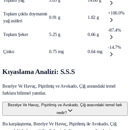
Toplam yağ
3.03
g
14.66
g
+100.0%
Toplam çoklu doymamis
0.91
g
1.82
g
yağ asitleri
-87.4%
Toplam Şeker
5.25
g
0.66
g
-14.7%
Çinko
0.75
mg
0.64
mg
Kıyaslama Analizi: S.S.S
Bezelye Ve Havuç, Pişirilmiş ve Avokado, Çiğ arasındaki temel
farklara bilimsel yanıtlar.
Bezelye Ve Havuç, Pişirilmiş ve Avokado, Çiğ arasındaki temel fark
nedir?
Bu karşılaştırma, Bezelye Ve Havuç, Pişirilmiş ile Avokado, Çiğ