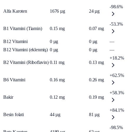
-98.6%
Alfa Karoten
1676
µg
24
µg
-53.3%
B1 Vitamini (Tiamin)
0.15
mg
0.07
mg
B12 Vitamini
0
µg
0
µg
—
B12 Vitamini (eklenmiş)
0
µg
0
µg
—
+18.2%
B2 Vitamini (Riboflavin)
0.11
mg
0.13
mg
+62.5%
B6 Vitamini
0.16
mg
0.26
mg
+58.3%
Bakir
0.12
mg
0.19
mg
+84.1%
Besin folati
44
µg
81
µg
-98.5%
Beta Karoten
4189
µg
62
µg