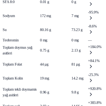
SFA 8:0
0.01
g
0
g
-95.9%
Sodyum
172
mg
7
mg
-8.6%
Su
80.16
g
73.23
g
Teobromin
0
mg
0
mg
—
+184.0%
Toplam doymus yağ
0.75
g
2.13
g
asitleri
+84.1%
Toplam Folat
44
µg
81
µg
-25.3%
Toplam Kolin
19
mg
14.2
mg
+920.8%
Toplam tekli doymamis
0.96
g
9.8
g
yağ asitleri
+383.8%