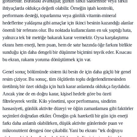
görülebilir. Buradaki avantajlar, günün farklı saatlerinde veya farklı
ihtiyaçlarda oldukça değerli olabilir. Örneğin iştah kontrolü,
performans desteği, toparlanma veya günlük vitamin-mineral
hedeflerine yaklaşma gibi amaçlar için ikinci besinin kazandığı alanlar
önemli bir referans olur. Bu noktada kullanıcıların en sık yaptığı hata,
yalnızca tek bir metriğe bakarak karar vermektir. Oysa karşılaştırma
ekranı hem enerji, hem puan, hem de satır bazında öğe farkını birlikte
sunduğu için daha dengeli bir düşünme biçimini teşvik eder. Kısacası
bu ekran, rakamı yoruma dönüştürmek için var.
Genel sonuç bölümünde sistem iki besin de için daha güçlü bir genel
resim çiziyor. Bu sonuç, tüm ölçütlerin toplu değerlendirmesinden
üretilmiş bir özet olduğu için hızlı karar anlarında oldukça faydalıdır.
Ancak yine de en doğru karar, kişisel hedefe göre bu özeti
filtreleyerek verilir. Kilo yönetimi, spor performansı, sindirim
hassasiyeti, günlük aktivite düzeyi ve öğün zamanlaması gibi faktörler
seçimleri doğrudan etkiler. Örneğin çok hareketli bir gün için enerji
farkı daha anlamlı olabilirken, düşük aktivite günlerinde puan ve
mikronutrient dengesi öne çıkabilir. Yani bu ekranı "tek doğruyu