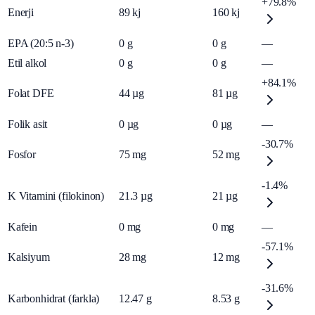
+79.8%
Enerji
89
kj
160
kj
EPA (20:5 n-3)
0
g
0
g
—
Etil alkol
0
g
0
g
—
+84.1%
Folat DFE
44
µg
81
µg
Folik asit
0
µg
0
µg
—
-30.7%
Fosfor
75
mg
52
mg
-1.4%
K Vitamini (filokinon)
21.3
µg
21
µg
Kafein
0
mg
0
mg
—
-57.1%
Kalsiyum
28
mg
12
mg
-31.6%
Karbonhidrat (farkla)
12.47
g
8.53
g