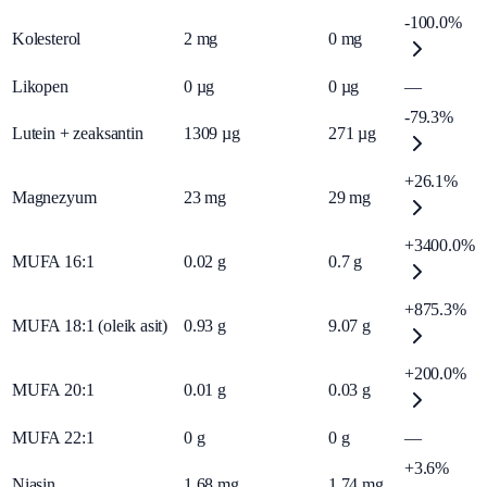
-100.0%
Kolesterol
2
mg
0
mg
Likopen
0
µg
0
µg
—
-79.3%
Lutein + zeaksantin
1309
µg
271
µg
+26.1%
Magnezyum
23
mg
29
mg
+3400.0%
MUFA 16:1
0.02
g
0.7
g
+875.3%
MUFA 18:1 (oleik asit)
0.93
g
9.07
g
+200.0%
MUFA 20:1
0.01
g
0.03
g
MUFA 22:1
0
g
0
g
—
+3.6%
Niasin
1.68
mg
1.74
mg