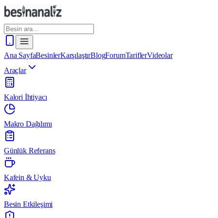
Ana Sayfa
Besinler
Karşılaştır
Blog
Forum
Tarifler
Videolar
Araçlar
Kalori İhtiyacı
Makro Dağılımı
Günlük Referans
Kafein & Uyku
Besin Etkileşimi