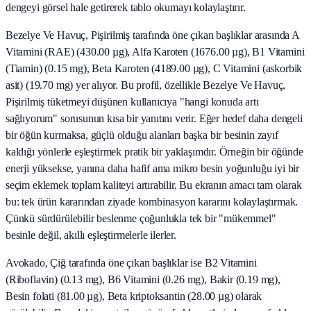
dengeyi görsel hale getirerek tablo okumayı kolaylaştırır.
Bezelye Ve Havuç, Pişirilmiş tarafında öne çıkan başlıklar arasında A
Vitamini (RAE) (430.00 µg), Alfa Karoten (1676.00 µg), B1 Vitamini
(Tiamin) (0.15 mg), Beta Karoten (4189.00 µg), C Vitamini (askorbik
asit) (19.70 mg) yer alıyor. Bu profil, özellikle Bezelye Ve Havuç,
Pişirilmiş tüketmeyi düşünen kullanıcıya "hangi konuda artı
sağlıyorum" sorusunun kısa bir yanıtını verir. Eğer hedef daha dengeli
bir öğün kurmaksa, güçlü olduğu alanları başka bir besinin zayıf
kaldığı yönlerle eşleştirmek pratik bir yaklaşımdır. Örneğin bir öğünde
enerji yüksekse, yanına daha hafif ama mikro besin yoğunluğu iyi bir
seçim eklemek toplam kaliteyi artırabilir. Bu ekranın amacı tam olarak
bu: tek ürün kararından ziyade kombinasyon kararını kolaylaştırmak.
Çünkü sürdürülebilir beslenme çoğunlukla tek bir "mükemmel"
besinle değil, akıllı eşleştirmelerle ilerler.
Avokado, Çiğ tarafında öne çıkan başlıklar ise B2 Vitamini
(Riboflavin) (0.13 mg), B6 Vitamini (0.26 mg), Bakir (0.19 mg),
Besin folati (81.00 µg), Beta kriptoksantin (28.00 µg) olarak