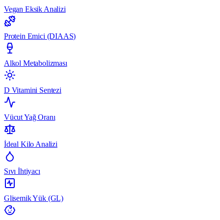
Vegan Eksik Analizi
Protein Emici (DIAAS)
Alkol Metabolizması
D Vitamini Sentezi
Vücut Yağ Oranı
İdeal Kilo Analizi
Sıvı İhtiyacı
Glisemik Yük (GL)