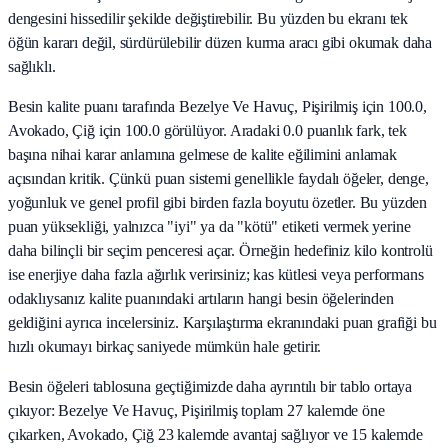
dengesini hissedilir şekilde değiştirebilir. Bu yüzden bu ekranı tek
öğün kararı değil, sürdürülebilir düzen kurma aracı gibi okumak daha
sağlıklı.
Besin kalite puanı tarafında Bezelye Ve Havuç, Pişirilmiş için 100.0,
Avokado, Çiğ için 100.0 görülüyor. Aradaki 0.0 puanlık fark, tek
başına nihai karar anlamına gelmese de kalite eğilimini anlamak
açısından kritik. Çünkü puan sistemi genellikle faydalı öğeler, denge,
yoğunluk ve genel profil gibi birden fazla boyutu özetler. Bu yüzden
puan yüksekliği, yalnızca "iyi" ya da "kötü" etiketi vermek yerine
daha bilinçli bir seçim penceresi açar. Örneğin hedefiniz kilo kontrolü
ise enerjiye daha fazla ağırlık verirsiniz; kas kütlesi veya performans
odaklıysanız kalite puanındaki artıların hangi besin öğelerinden
geldiğini ayrıca incelersiniz. Karşılaştırma ekranındaki puan grafiği bu
hızlı okumayı birkaç saniyede mümkün hale getirir.
Besin öğeleri tablosuna geçtiğimizde daha ayrıntılı bir tablo ortaya
çıkıyor: Bezelye Ve Havuç, Pişirilmiş toplam 27 kalemde öne
çıkarken, Avokado, Çiğ 23 kalemde avantaj sağlıyor ve 15 kalemde