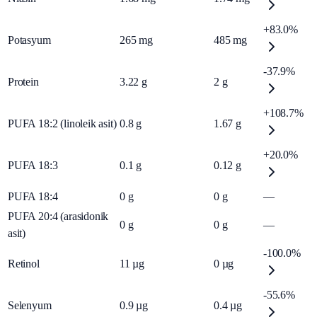
+83.0%
Potasyum
265
mg
485
mg
-37.9%
Protein
3.22
g
2
g
+108.7%
PUFA 18:2 (linoleik asit)
0.8
g
1.67
g
+20.0%
PUFA 18:3
0.1
g
0.12
g
PUFA 18:4
0
g
0
g
—
PUFA 20:4 (arasidonik
0
g
0
g
—
asit)
-100.0%
Retinol
11
µg
0
µg
-55.6%
Selenyum
0.9
µg
0.4
µg