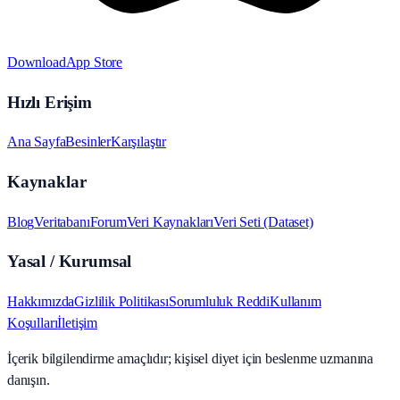
Download
App Store
Hızlı Erişim
Ana Sayfa
Besinler
Karşılaştır
Kaynaklar
Blog
Veritabanı
Forum
Veri Kaynakları
Veri Seti (Dataset)
Yasal / Kurumsal
Hakkımızda
Gizlilik Politikası
Sorumluluk Reddi
Kullanım
Koşulları
İletişim
İçerik bilgilendirme amaçlıdır; kişisel diyet için beslenme uzmanına
danışın.