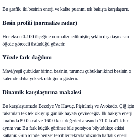
Bu grafik, iki besinin enerji ve kalite puanını tek bakışta karşılaştırır.
Besin profili (normalize radar)
Her eksen 0-100 ölçeğine normalize edilmiştir; şeklin dışa taşması o
öğede göreceli üstünlüğü gösterir.
Yüzde fark dağılımı
Mavi/yeşil çubuklar birinci besinin, turuncu çubuklar ikinci besinin o
kalemde daha yüksek olduğunu gösterir.
Dinamik karşılaştırma makalesi
Bu karşılaştırmada Bezelye Ve Havuç, Pişirilmiş ve Avokado, Çiğ için
rakamları tek tek okuyup günlük hayata çevireceğiz. İlk bakışta enerji
tarafında 89.0 kcal ve 160.0 kcal değerleri arasında 71.0 kcal'lik bir
ayrım var. Bu fark küçük görünse bile porsiyon büyüdükçe etkisi
katlanır. Gün içinde benzer tercihler tekrarlandığında haftalık enerji