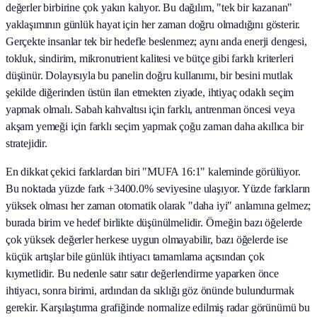
değerler birbirine çok yakın kalıyor. Bu dağılım, "tek bir kazanan"
yaklaşımının günlük hayat için her zaman doğru olmadığını gösterir.
Gerçekte insanlar tek bir hedefle beslenmez; aynı anda enerji dengesi,
tokluk, sindirim, mikronutrient kalitesi ve bütçe gibi farklı kriterleri
düşünür. Dolayısıyla bu panelin doğru kullanımı, bir besini mutlak
şekilde diğerinden üstün ilan etmekten ziyade, ihtiyaç odaklı seçim
yapmak olmalı. Sabah kahvaltısı için farklı, antrenman öncesi veya
akşam yemeği için farklı seçim yapmak çoğu zaman daha akıllıca bir
stratejidir.
En dikkat çekici farklardan biri "MUFA 16:1" kaleminde görülüyor.
Bu noktada yüzde fark +3400.0% seviyesine ulaşıyor. Yüzde farkların
yüksek olması her zaman otomatik olarak "daha iyi" anlamına gelmez;
burada birim ve hedef birlikte düşünülmelidir. Örneğin bazı öğelerde
çok yüksek değerler herkese uygun olmayabilir, bazı öğelerde ise
küçük artışlar bile günlük ihtiyacı tamamlama açısından çok
kıymetlidir. Bu nedenle satır satır değerlendirme yaparken önce
ihtiyacı, sonra birimi, ardından da sıklığı göz önünde bulundurmak
gerekir. Karşılaştırma grafiğinde normalize edilmiş radar görünümü bu