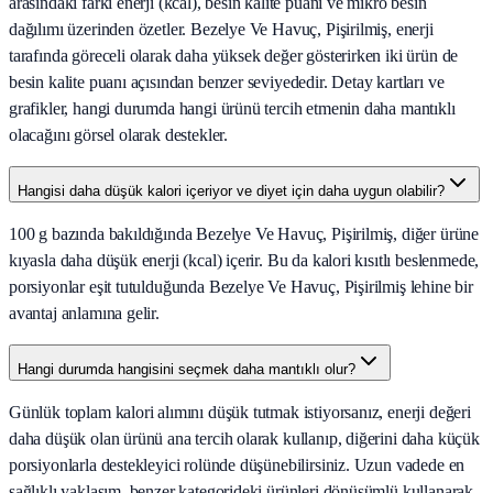
arasındaki farkı enerji (kcal), besin kalite puanı ve mikro besin
dağılımı üzerinden özetler. Bezelye Ve Havuç, Pişirilmiş, enerji
tarafında göreceli olarak daha yüksek değer gösterirken iki ürün de
besin kalite puanı açısından benzer seviyededir. Detay kartları ve
grafikler, hangi durumda hangi ürünü tercih etmenin daha mantıklı
olacağını görsel olarak destekler.
Hangisi daha düşük kalori içeriyor ve diyet için daha uygun olabilir?
100 g bazında bakıldığında Bezelye Ve Havuç, Pişirilmiş, diğer ürüne
kıyasla daha düşük enerji (kcal) içerir. Bu da kalori kısıtlı beslenmede,
porsiyonlar eşit tutulduğunda Bezelye Ve Havuç, Pişirilmiş lehine bir
avantaj anlamına gelir.
Hangi durumda hangisini seçmek daha mantıklı olur?
Günlük toplam kalori alımını düşük tutmak istiyorsanız, enerji değeri
daha düşük olan ürünü ana tercih olarak kullanıp, diğerini daha küçük
porsiyonlarla destekleyici rolünde düşünebilirsiniz. Uzun vadede en
sağlıklı yaklaşım, benzer kategorideki ürünleri dönüşümlü kullanarak