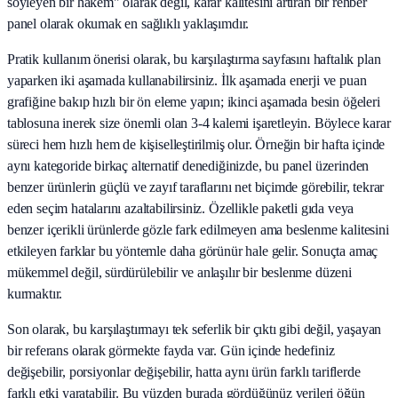
söyleyen bir hakem" olarak değil, karar kalitesini artıran bir rehber
panel olarak okumak en sağlıklı yaklaşımdır.
Pratik kullanım önerisi olarak, bu karşılaştırma sayfasını haftalık plan
yaparken iki aşamada kullanabilirsiniz. İlk aşamada enerji ve puan
grafiğine bakıp hızlı bir ön eleme yapın; ikinci aşamada besin öğeleri
tablosuna inerek size önemli olan 3-4 kalemi işaretleyin. Böylece karar
süreci hem hızlı hem de kişiselleştirilmiş olur. Örneğin bir hafta içinde
aynı kategoride birkaç alternatif denediğinizde, bu panel üzerinden
benzer ürünlerin güçlü ve zayıf taraflarını net biçimde görebilir, tekrar
eden seçim hatalarını azaltabilirsiniz. Özellikle paketli gıda veya
benzer içerikli ürünlerde gözle fark edilmeyen ama beslenme kalitesini
etkileyen farklar bu yöntemle daha görünür hale gelir. Sonuçta amaç
mükemmel değil, sürdürülebilir ve anlaşılır bir beslenme düzeni
kurmaktır.
Son olarak, bu karşılaştırmayı tek seferlik bir çıktı gibi değil, yaşayan
bir referans olarak görmekte fayda var. Gün içinde hedefiniz
değişebilir, porsiyonlar değişebilir, hatta aynı ürün farklı tariflerde
farklı etki yaratabilir. Bu yüzden burada gördüğünüz verileri öğün