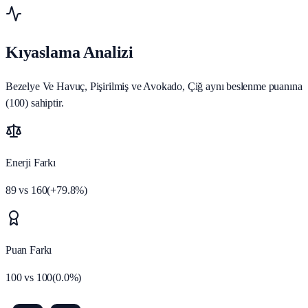
Kıyaslama Analizi
Bezelye Ve Havuç, Pişirilmiş ve Avokado, Çiğ aynı beslenme puanına
(100) sahiptir.
Enerji Farkı
89
vs
160
(
+
79.8
%)
Puan Farkı
100
vs
100
(
0.0
%)