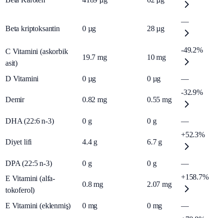
—
Beta kriptoksantin
0
µg
28
µg
-49.2%
C Vitamini (askorbik
19.7
mg
10
mg
asit)
D Vitamini
0
µg
0
µg
—
-32.9%
Demir
0.82
mg
0.55
mg
DHA (22:6 n-3)
0
g
0
g
—
+52.3%
Diyet lifi
4.4
g
6.7
g
DPA (22:5 n-3)
0
g
0
g
—
+158.7%
E Vitamini (alfa-
0.8
mg
2.07
mg
tokoferol)
E Vitamini (eklenmiş)
0
mg
0
mg
—