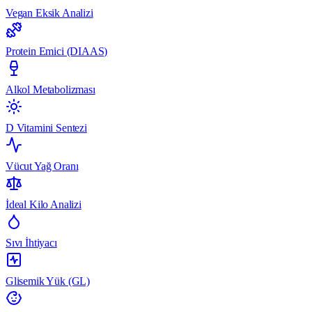
Vegan Eksik Analizi
Protein Emici (DIAAS)
Alkol Metabolizması
D Vitamini Sentezi
Vücut Yağ Oranı
İdeal Kilo Analizi
Sıvı İhtiyacı
Glisemik Yük (GL)