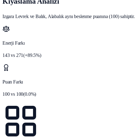
Kıyaslama Analizi
Izgara Levrek ve Balık, Alabalık aynı beslenme puanına (100) sahiptir.
Enerji Farkı
143
vs
271
(
+
89.5
%)
Puan Farkı
100
vs
100
(
0.0
%)