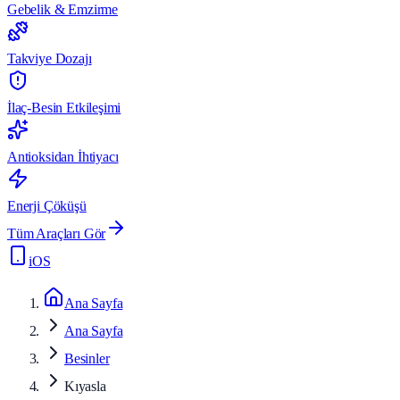
Gebelik & Emzirme
Takviye Dozajı
İlaç-Besin Etkileşimi
Antioksidan İhtiyacı
Enerji Çöküşü
Tüm Araçları Gör
iOS
Ana Sayfa
Ana Sayfa
Besinler
Kıyasla