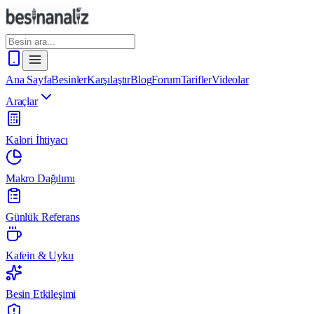
Ana Sayfa
Besinler
Karşılaştır
Blog
Forum
Tarifler
Videolar
Araçlar
Kalori İhtiyacı
Makro Dağılımı
Günlük Referans
Kafein & Uyku
Besin Etkileşimi