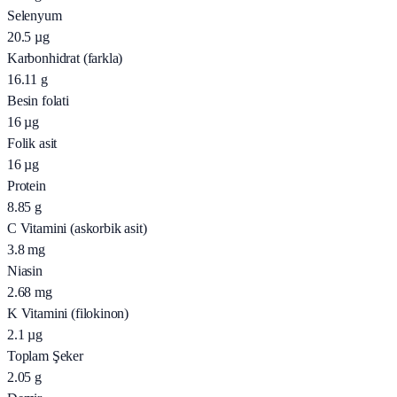
Selenyum
20.5
µg
Karbonhidrat (farkla)
16.11
g
Besin folati
16
µg
Folik asit
16
µg
Protein
8.85
g
C Vitamini (askorbik asit)
3.8
mg
Niasin
2.68
mg
K Vitamini (filokinon)
2.1
µg
Toplam Şeker
2.05
g