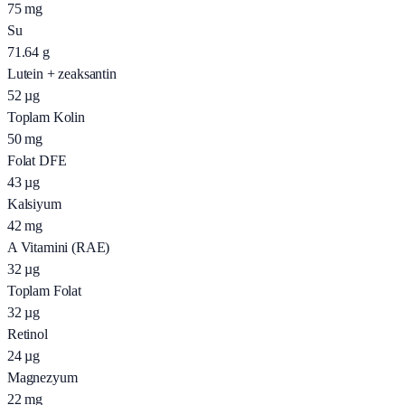
75
mg
Su
71.64
g
Lutein + zeaksantin
52
µg
Toplam Kolin
50
mg
Folat DFE
43
µg
Kalsiyum
42
mg
A Vitamini (RAE)
32
µg
Toplam Folat
32
µg
Retinol
24
µg
Magnezyum
22
mg