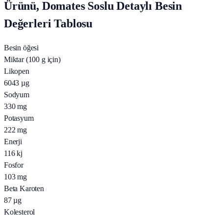
Ürünü, Domates Soslu Detaylı Besin
Değerleri Tablosu
Besin öğesi
Miktar (100 g için)
Likopen
6043
µg
Sodyum
330
mg
Potasyum
222
mg
Enerji
116
kj
Fosfor
103
mg
Beta Karoten
87
µg
Kolesterol