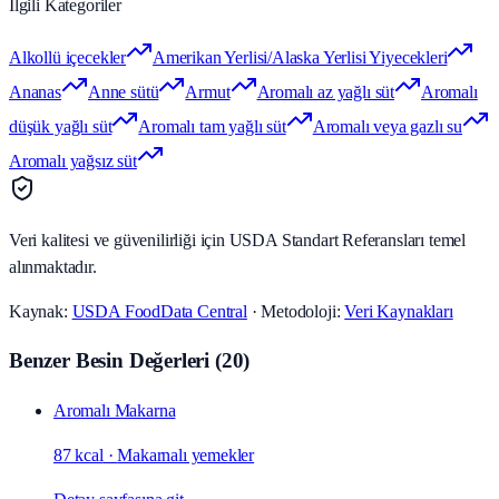
İlgili Kategoriler
Alkollü içecekler
Amerikan Yerlisi/Alaska Yerlisi Yiyecekleri
Ananas
Anne sütü
Armut
Aromalı az yağlı süt
Aromalı
düşük yağlı süt
Aromalı tam yağlı süt
Aromalı veya gazlı su
Aromalı yağsız süt
Veri kalitesi ve güvenilirliği için USDA Standart Referansları temel
alınmaktadır.
Kaynak:
USDA FoodData Central
· Metodoloji:
Veri Kaynakları
Benzer Besin Değerleri
(
20
)
Aromalı Makarna
87 kcal
·
Makarnalı yemekler