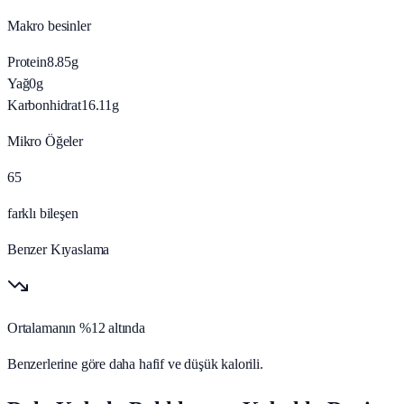
Makro besinler
Protein
8.85
g
Yağ
0
g
Karbonhidrat
16.11
g
Mikro Öğeler
65
farklı bileşen
Benzer Kıyaslama
Ortalamanın %12 altında
Benzerlerine göre daha hafif ve düşük kalorili.