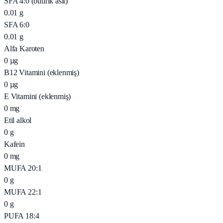
SFA 4:0 (butirik asit)
0.01
g
SFA 6:0
0.01
g
Alfa Karoten
0
µg
B12 Vitamini (eklenmiş)
0
µg
E Vitamini (eklenmiş)
0
mg
Etil alkol
0
g
Kafein
0
mg
MUFA 20:1
0
g
MUFA 22:1
0
g
PUFA 18:4