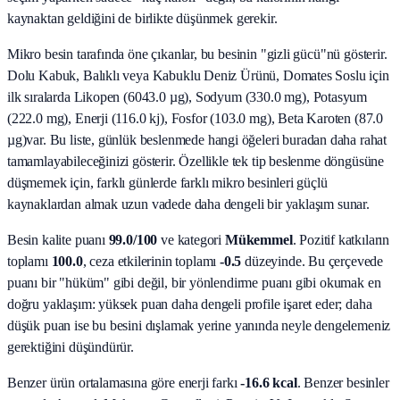
kaynaktan geldiğini de birlikte düşünmek gerekir.
Mikro besin tarafında öne çıkanlar, bu besinin "gizli gücü"nü gösterir.
Dolu Kabuk, Balıklı veya Kabuklu Deniz Ürünü, Domates Soslu
için
ilk sıralarda
Likopen (6043.0 µg), Sodyum (330.0 mg), Potasyum
(222.0 mg), Enerji (116.0 kj), Fosfor (103.0 mg), Beta Karoten (87.0
µg)
var. Bu liste, günlük beslenmede hangi öğeleri buradan daha rahat
tamamlayabileceğinizi gösterir. Özellikle tek tip beslenme döngüsüne
düşmemek için, farklı günlerde farklı mikro besinleri güçlü
kaynaklardan almak uzun vadede daha dengeli bir yaklaşım sunar.
Besin kalite puanı
99.0
/100
ve kategori
Mükemmel
. Pozitif katkıların
toplamı
100.0
, ceza etkilerinin toplamı
-0.5
düzeyinde. Bu çerçevede
puanı bir "hüküm" gibi değil, bir yönlendirme puanı gibi okumak en
doğru yaklaşım: yüksek puan daha dengeli profile işaret eder; daha
düşük puan ise bu besini dışlamak yerine yanında neyle dengelemeniz
gerektiğini düşündürür.
Benzer ürün ortalamasına göre enerji farkı
-16.6 kcal
. Benzer besinler