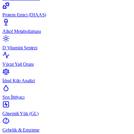
Protein Emici (DIAAS)
Alkol Metabolizması
D Vitamini Sentezi
Vücut Yağ Oranı
İdeal Kilo Analizi
Sıvı İhtiyacı
Glisemik Yük (GL)
Gebelik & Emzirme