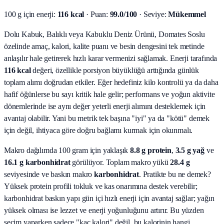
100 g için enerji:
116 kcal
· Puan:
99.0/100
· Seviye:
Mükemmel
Dolu Kabuk, Balıklı veya Kabuklu Deniz Ürünü, Domates Soslu
özelinde amaç, kalori, kalite puanı ve besin dengesini tek metinde
anlaşılır hale getirerek hızlı karar vermenizi sağlamak.
Enerji tarafında
116 kcal
değeri, özellikle porsiyon büyüklüğü arttığında günlük
toplam alımı doğrudan etkiler. Eğer hedefiniz kilo kontrolü ya da daha
hafif öğünlerse bu sayı kritik hale gelir; performans ve yoğun aktivite
dönemlerinde ise aynı değer yeterli enerji alımını desteklemek için
avantaj olabilir. Yani bu metrik tek başına "iyi" ya da "kötü" demek
için değil, ihtiyaca göre doğru bağlamı kurmak için okunmalı.
Makro dağılımda 100 gram için yaklaşık
8.8
g protein
,
3.5
g yağ
ve
16.1
g karbonhidrat
görülüyor. Toplam makro yükü
28.4
g
seviyesinde ve baskın makro
karbonhidrat
. Pratikte bu ne demek?
Yüksek protein profili tokluk ve kas onarımına destek verebilir;
karbonhidrat baskın yapı gün içi hızlı enerji için avantaj sağlar; yağın
yüksek olması ise lezzet ve enerji yoğunluğunu artırır. Bu yüzden
seçim yaparken sadece "kaç kalori" değil, bu kalorinin hangi