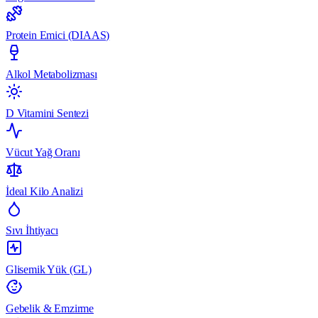
Protein Emici (DIAAS)
Alkol Metabolizması
D Vitamini Sentezi
Vücut Yağ Oranı
İdeal Kilo Analizi
Sıvı İhtiyacı
Glisemik Yük (GL)
Gebelik & Emzirme