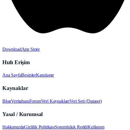
Download
App Store
Hızlı Erişim
Ana Sayfa
Besinler
Karşılaştır
Kaynaklar
Blog
Veritabanı
Forum
Veri Kaynakları
Veri Seti (Dataset)
Yasal / Kurumsal
Hakkımızda
Gizlilik Politikası
Sorumluluk Reddi
Kullanım