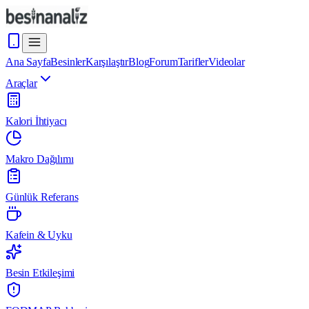
Ana Sayfa
Besinler
Karşılaştır
Blog
Forum
Tarifler
Videolar
Araçlar
Kalori İhtiyacı
Makro Dağılımı
Günlük Referans
Kafein & Uyku
Besin Etkileşimi