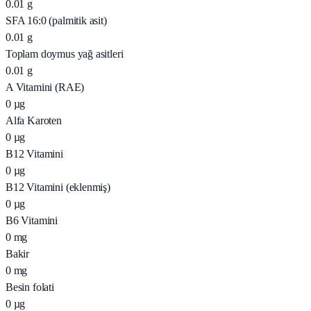
0.01
g
SFA 16:0 (palmitik asit)
0.01
g
Toplam doymus yağ asitleri
0.01
g
A Vitamini (RAE)
0
µg
Alfa Karoten
0
µg
B12 Vitamini
0
µg
B12 Vitamini (eklenmiş)
0
µg
B6 Vitamini
0
mg
Bakir
0
mg
Besin folati
0
µg