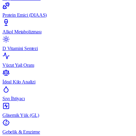
Protein Emici (DIAAS)
Alkol Metabolizması
D Vitamini Sentezi
Vücut Yağ Oranı
İdeal Kilo Analizi
Sıvı İhtiyacı
Glisemik Yük (GL)
Gebelik & Emzirme