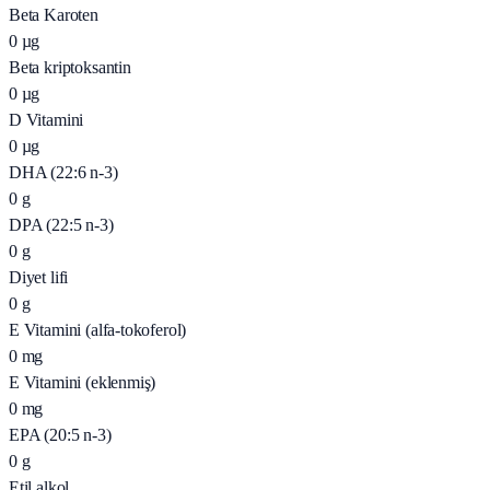
Beta Karoten
0
µg
Beta kriptoksantin
0
µg
D Vitamini
0
µg
DHA (22:6 n-3)
0
g
DPA (22:5 n-3)
0
g
Diyet lifi
0
g
E Vitamini (alfa-tokoferol)
0
mg
E Vitamini (eklenmiş)
0
mg
EPA (20:5 n-3)
0
g
Etil alkol