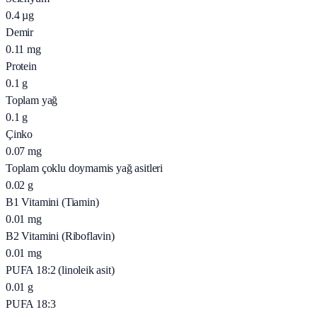
0.4
µg
Demir
0.11
mg
Protein
0.1
g
Toplam yağ
0.1
g
Çinko
0.07
mg
Toplam çoklu doymamis yağ asitleri
0.02
g
B1 Vitamini (Tiamin)
0.01
mg
B2 Vitamini (Riboflavin)
0.01
mg
PUFA 18:2 (linoleik asit)
0.01
g
PUFA 18:3