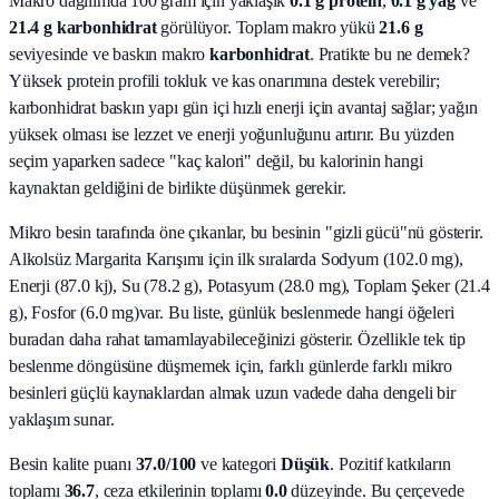
Makro dağılımda 100 gram için yaklaşık
0.1
g protein
,
0.1
g yağ
ve
21.4
g karbonhidrat
görülüyor. Toplam makro yükü
21.6
g
seviyesinde ve baskın makro
karbonhidrat
. Pratikte bu ne demek?
Yüksek protein profili tokluk ve kas onarımına destek verebilir;
karbonhidrat baskın yapı gün içi hızlı enerji için avantaj sağlar; yağın
yüksek olması ise lezzet ve enerji yoğunluğunu artırır. Bu yüzden
seçim yaparken sadece "kaç kalori" değil, bu kalorinin hangi
kaynaktan geldiğini de birlikte düşünmek gerekir.
Mikro besin tarafında öne çıkanlar, bu besinin "gizli gücü"nü gösterir.
Alkolsüz Margarita Karışımı
için ilk sıralarda
Sodyum (102.0 mg),
Enerji (87.0 kj), Su (78.2 g), Potasyum (28.0 mg), Toplam Şeker (21.4
g), Fosfor (6.0 mg)
var. Bu liste, günlük beslenmede hangi öğeleri
buradan daha rahat tamamlayabileceğinizi gösterir. Özellikle tek tip
beslenme döngüsüne düşmemek için, farklı günlerde farklı mikro
besinleri güçlü kaynaklardan almak uzun vadede daha dengeli bir
yaklaşım sunar.
Besin kalite puanı
37.0
/100
ve kategori
Düşük
. Pozitif katkıların
toplamı
36.7
, ceza etkilerinin toplamı
0.0
düzeyinde. Bu çerçevede