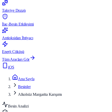
Takviye Dozajı
İlaç-Besin Etkileşimi
Antioksidan İhtiyacı
Enerji Çöküşü
Tüm Araçları Gör
iOS
Ana Sayfa
Besinler
Alkolsüz Margarita Karışımı
Besin Analizi