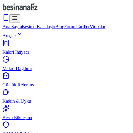
Ana Sayfa
Besinler
Karşılaştır
Blog
Forum
Tarifler
Videolar
Araçlar
Kalori İhtiyacı
Makro Dağılımı
Günlük Referans
Kafein & Uyku
Besin Etkileşimi