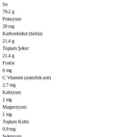
Su
78.2
g
Potasyum
28
mg
Karbonhidrat (farkla)
21.4
g
Toplam Şeker
21.4
g
Fosfor
6
mg
C Vitamini (askorbik asit)
2.7
mg
Kalsiyum
2
mg
Magnezyum
1
mg
Toplam Kolin
0.9
mg
Selenyum