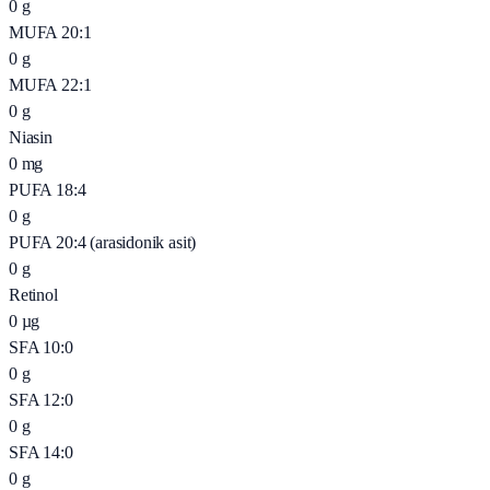
0
g
MUFA 20:1
0
g
MUFA 22:1
0
g
Niasin
0
mg
PUFA 18:4
0
g
PUFA 20:4 (arasidonik asit)
0
g
Retinol
0
µg
SFA 10:0
0
g
SFA 12:0
0
g
SFA 14:0
0
g