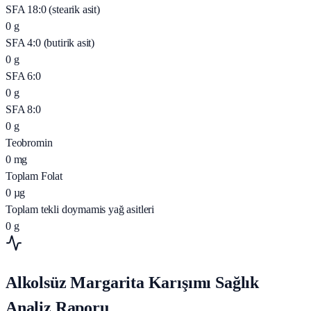
SFA 18:0 (stearik asit)
0
g
SFA 4:0 (butirik asit)
0
g
SFA 6:0
0
g
SFA 8:0
0
g
Teobromin
0
mg
Toplam Folat
0
µg
Toplam tekli doymamis yağ asitleri
0
g
Alkolsüz Margarita Karışımı Sağlık
Analiz Raporu