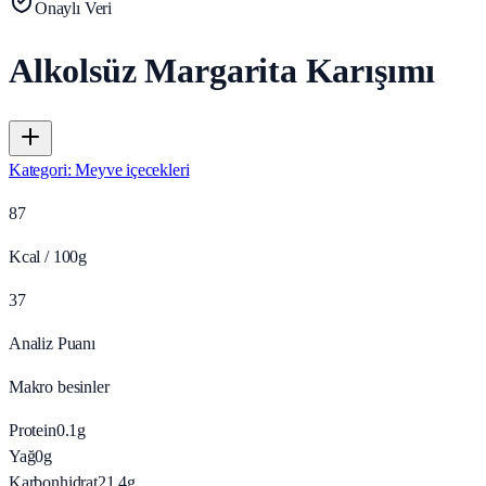
Onaylı Veri
Alkolsüz Margarita Karışımı
Kategori
:
Meyve içecekleri
87
Kcal / 100g
37
Analiz Puanı
Makro besinler
Protein
0.1
g
Yağ
0
g
Karbonhidrat
21.4
g