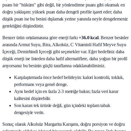
puanı bir "hüküm" gibi değil, bir yönlendirme puanı gibi okumak en
doğru yaklaşım: yüksek puan daha dengeli profile işaret eder; daha
düşük puan ise bu besini dışlamak yerine yanında neyle dengelemeniz
gerektiğini düşündürür.
Benzer ürün ortalamasına göre enerji farkı
+36.0 kcal
. Benzer besinler
arasında
Armut Suyu, Bira, Alkolsüz, C Vitaminli Hafif Meyve Suyu
İçeceği, Demirhindi Içeceği
gibi seçenekler var. Eğer hedefiniz daha
düşük enerji ise listeden daha hafif alternatiflere, daha yoğun bir profil
arıyorsanız bu besinin güçlü taraflarına odaklanabilirsiniz.
Karşılaştırmada önce hedef belirleyin: kalori kontrolü, tokluk,
performans veya genel denge.
Aynı hedef için en fazla 2-3 metriğe bakın; fazla veri karar
kalitesini düşürebilir.
Son kararı tek ürünle değil, gün içindeki toplam tabak
dengesiyle verin.
Sonuç olarak
Alkolsüz Margarita Karışımı
, doğru porsiyon ve doğru