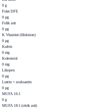
0
g
Folat DFE
0
µg
Folik asit
0
µg
K Vitamini (filokinon)
0
µg
Kafein
0
mg
Kolesterol
0
mg
Likopen
0
µg
Lutein + zeaksantin
0
µg
MUFA 16:1
0
g
MUFA 18:1 (oleik asit)