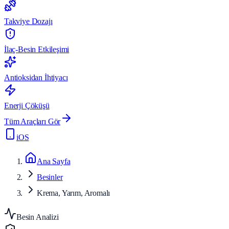
Takviye Dozajı
İlaç-Besin Etkileşimi
Antioksidan İhtiyacı
Enerji Çöküşü
Tüm Araçları Gör
iOS
Ana Sayfa
Besinler
Krema, Yarım, Aromalı
Besin Analizi