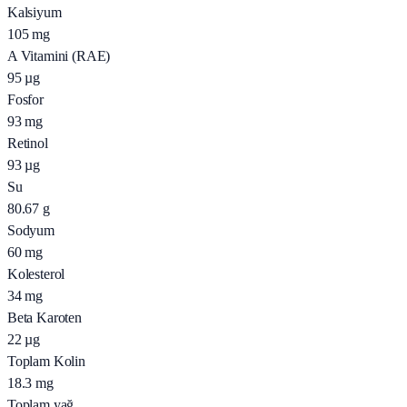
Kalsiyum
105
mg
A Vitamini (RAE)
95
µg
Fosfor
93
mg
Retinol
93
µg
Su
80.67
g
Sodyum
60
mg
Kolesterol
34
mg
Beta Karoten
22
µg
Toplam Kolin
18.3
mg
Toplam yağ