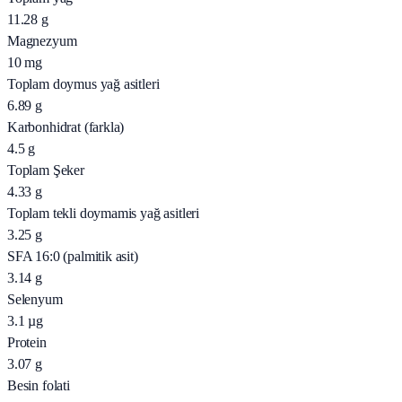
11.28
g
Magnezyum
10
mg
Toplam doymus yağ asitleri
6.89
g
Karbonhidrat (farkla)
4.5
g
Toplam Şeker
4.33
g
Toplam tekli doymamis yağ asitleri
3.25
g
SFA 16:0 (palmitik asit)
3.14
g
Selenyum
3.1
µg
Protein
3.07
g
Besin folati