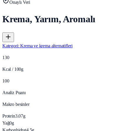
Onaylı Veri
Krema, Yarım, Aromalı
Kategori
:
Krema ve krema alternatifleri
130
Kcal / 100g
100
Analiz Puanı
Makro besinler
Protein
3.07
g
Yağ
0
g
Karbonhidrat
4.5
g