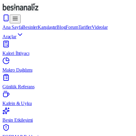
Ana Sayfa
Besinler
Karşılaştır
Blog
Forum
Tarifler
Videolar
Araçlar
Kalori İhtiyacı
Makro Dağılımı
Günlük Referans
Kafein & Uyku
Besin Etkileşimi