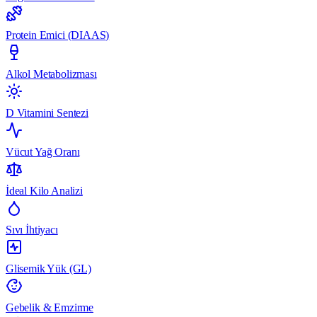
Protein Emici (DIAAS)
Alkol Metabolizması
D Vitamini Sentezi
Vücut Yağ Oranı
İdeal Kilo Analizi
Sıvı İhtiyacı
Glisemik Yük (GL)
Gebelik & Emzirme