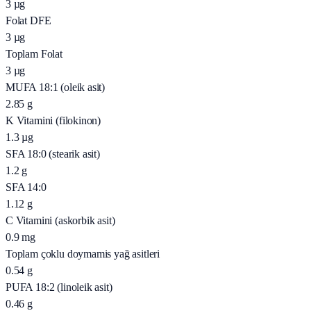
3
µg
Folat DFE
3
µg
Toplam Folat
3
µg
MUFA 18:1 (oleik asit)
2.85
g
K Vitamini (filokinon)
1.3
µg
SFA 18:0 (stearik asit)
1.2
g
SFA 14:0
1.12
g
C Vitamini (askorbik asit)
0.9
mg
Toplam çoklu doymamis yağ asitleri
0.54
g
PUFA 18:2 (linoleik asit)
0.46
g