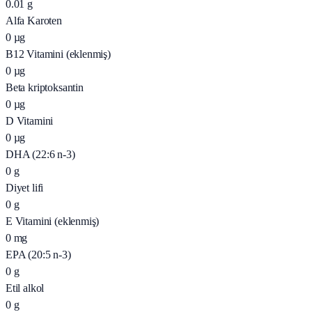
0.01
g
Alfa Karoten
0
µg
B12 Vitamini (eklenmiş)
0
µg
Beta kriptoksantin
0
µg
D Vitamini
0
µg
DHA (22:6 n-3)
0
g
Diyet lifi
0
g
E Vitamini (eklenmiş)
0
mg
EPA (20:5 n-3)
0
g
Etil alkol
0
g