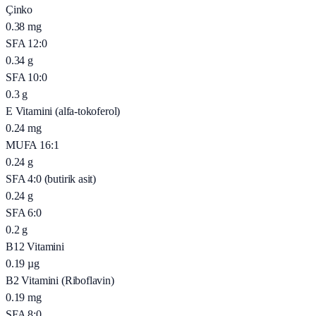
Çinko
0.38
mg
SFA 12:0
0.34
g
SFA 10:0
0.3
g
E Vitamini (alfa-tokoferol)
0.24
mg
MUFA 16:1
0.24
g
SFA 4:0 (butirik asit)
0.24
g
SFA 6:0
0.2
g
B12 Vitamini
0.19
µg
B2 Vitamini (Riboflavin)
0.19
mg
SFA 8:0