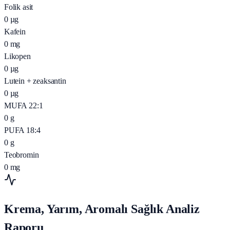
Folik asit
0
µg
Kafein
0
mg
Likopen
0
µg
Lutein + zeaksantin
0
µg
MUFA 22:1
0
g
PUFA 18:4
0
g
Teobromin
0
mg
Krema, Yarım, Aromalı Sağlık Analiz
Raporu