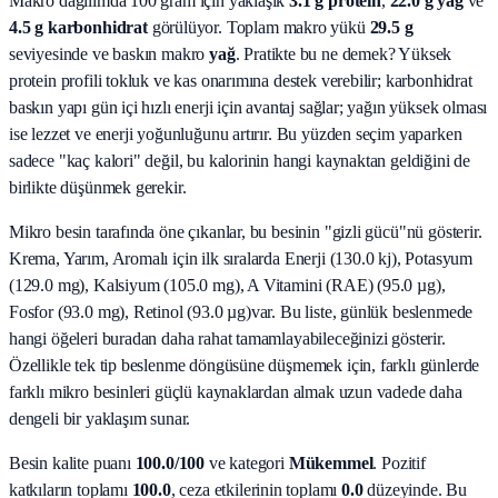
Makro dağılımda 100 gram için yaklaşık
3.1
g protein
,
22.0
g yağ
ve
4.5
g karbonhidrat
görülüyor. Toplam makro yükü
29.5
g
seviyesinde ve baskın makro
yağ
. Pratikte bu ne demek? Yüksek
protein profili tokluk ve kas onarımına destek verebilir; karbonhidrat
baskın yapı gün içi hızlı enerji için avantaj sağlar; yağın yüksek olması
ise lezzet ve enerji yoğunluğunu artırır. Bu yüzden seçim yaparken
sadece "kaç kalori" değil, bu kalorinin hangi kaynaktan geldiğini de
birlikte düşünmek gerekir.
Mikro besin tarafında öne çıkanlar, bu besinin "gizli gücü"nü gösterir.
Krema, Yarım, Aromalı
için ilk sıralarda
Enerji (130.0 kj), Potasyum
(129.0 mg), Kalsiyum (105.0 mg), A Vitamini (RAE) (95.0 µg),
Fosfor (93.0 mg), Retinol (93.0 µg)
var. Bu liste, günlük beslenmede
hangi öğeleri buradan daha rahat tamamlayabileceğinizi gösterir.
Özellikle tek tip beslenme döngüsüne düşmemek için, farklı günlerde
farklı mikro besinleri güçlü kaynaklardan almak uzun vadede daha
dengeli bir yaklaşım sunar.
Besin kalite puanı
100.0
/100
ve kategori
Mükemmel
. Pozitif
katkıların toplamı
100.0
, ceza etkilerinin toplamı
0.0
düzeyinde. Bu