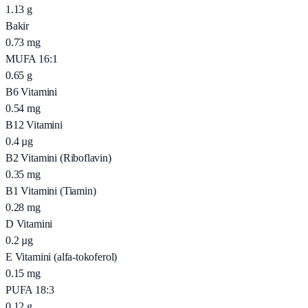
1.13
g
Bakir
0.73
mg
MUFA 16:1
0.65
g
B6 Vitamini
0.54
mg
B12 Vitamini
0.4
µg
B2 Vitamini (Riboflavin)
0.35
mg
B1 Vitamini (Tiamin)
0.28
mg
D Vitamini
0.2
µg
E Vitamini (alfa-tokoferol)
0.15
mg
PUFA 18:3
0.12
g