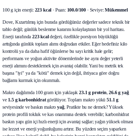
100 g için enerji:
223 kcal
· Puan:
100.0/100
· Seviye:
Mükemmel
Dove, Kızartılmış için burada gördüğünüz değerler sadece teknik bir
tablo değil; günlük beslenme kararını kolaylaştıran bir yol haritası.
Enerji tarafında
223 kcal
değeri, özellikle porsiyon büyüklüğü
arttığında günlük toplam alımı doğrudan etkiler. Eğer hedefiniz kilo
kontrolü ya da daha hafif öğünlerse bu sayı kritik hale gelir;
performans ve yoğun aktivite dönemlerinde ise aynı değer yeterli
enerji alımını desteklemek için avantaj olabilir. Yani bu metrik tek
başına "iyi" ya da "kötü" demek için değil, ihtiyaca göre doğru
bağlamı kurmak için okunmalı.
Makro dağılımda 100 gram için yaklaşık
23.1
g protein
,
26.6
g yağ
ve
1.5
g karbonhidrat
görülüyor. Toplam makro yükü
51.1
g
seviyesinde ve baskın makro
yağ
. Pratikte bu ne demek? Yüksek
protein profili tokluk ve kas onarımına destek verebilir; karbonhidrat
baskın yapı gün içi hızlı enerji için avantaj sağlar; yağın yüksek olması
ise lezzet ve enerji yoğunluğunu artırır. Bu yüzden seçim yaparken