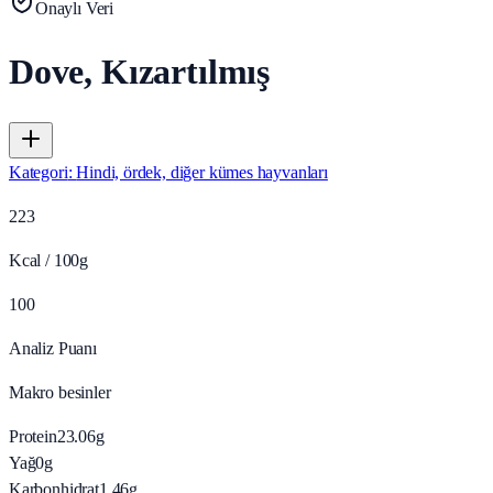
Onaylı Veri
Dove, Kızartılmış
Kategori
:
Hindi, ördek, diğer kümes hayvanları
223
Kcal / 100g
100
Analiz Puanı
Makro besinler
Protein
23.06
g
Yağ
0
g
Karbonhidrat
1.46
g