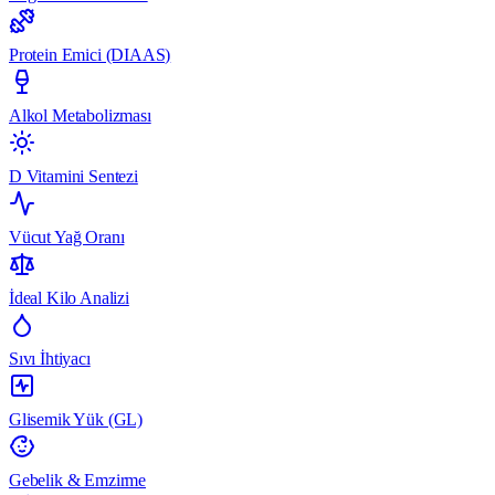
Protein Emici (DIAAS)
Alkol Metabolizması
D Vitamini Sentezi
Vücut Yağ Oranı
İdeal Kilo Analizi
Sıvı İhtiyacı
Glisemik Yük (GL)
Gebelik & Emzirme