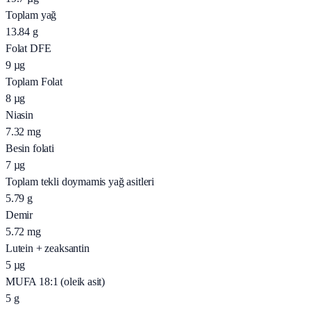
Toplam yağ
13.84
g
Folat DFE
9
µg
Toplam Folat
8
µg
Niasin
7.32
mg
Besin folati
7
µg
Toplam tekli doymamis yağ asitleri
5.79
g
Demir
5.72
mg
Lutein + zeaksantin
5
µg
MUFA 18:1 (oleik asit)
5
g