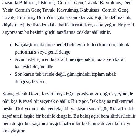
arasında
Bıldırcın, Pişirilmiş, Cornish Genç Tavuk, Kavrulmuş, Deri
Yenir, Cornish Genç Tavuk, Kavrulmuş, Kabuksuz, Cornish Genç
Tavuk, Pişirilmiş, Deri Yenir
gibi seçenekler var. Eğer hedefiniz daha
düşük enerji ise listeden daha hafif alternatiflere, daha yoğun bir profil
arıyorsanız bu besinin güçlü taraflarına odaklanabilirsiniz.
Karşılaştırmada önce hedef belirleyin: kalori kontrolü, tokluk,
performans veya genel denge.
Aynı hedef için en fazla 2-3 metriğe bakın; fazla veri karar
kalitesini düşürebilir.
Son kararı tek ürünle değil, gün içindeki toplam tabak
dengesiyle verin.
Sonuç olarak
Dove, Kızartılmış
, doğru porsiyon ve doğru eşleşmeyle
oldukça işlevsel bir seçenek olabilir. Bu rapor, "tek başına mükemmel
besin" fikri yerine daha gerçekçi bir yaklaşım sunar: güçlü tarafları bil,
zayıf tarafı başka bir besinle dengele. Bu bakış açısı hem sürdürülebilir
hem de günlük yaşamda uygulanabilir bir beslenme düzeni kurmayı
kolaylaştırır.