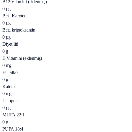
B12 Vitamini (eklenmiş)
0
µg
Beta Karoten
0
µg
Beta kriptoksantin
0
µg
Diyet lifi
0
g
E Vitamini (eklenmiş)
0
mg
Etil alkol
0
g
Kafein
0
mg
Likopen
0
µg
MUFA 22:1
0
g
PUFA 18:4