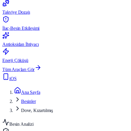
Takviye Dozajı
İlaç-Besin Etkileşimi
Antioksidan İhtiyacı
Enerji Çöküşü
Tüm Araçları Gör
iOS
Ana Sayfa
Besinler
Dove, Kızartılmış
Besin Analizi