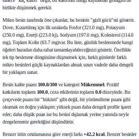
sadece "kaç kalori" değil, bu kalorinin hangi kaynaktan geldiğini de
birlikte düşünmek gerekir.
Mikro besin tarafında öne çıkanlar, bu besinin "gizli gücü"nü gösterir.
Dove, Kızartılmış
için ilk sıralarda
Fosfor (321.0 mg), Potasyum
(250.0 mg), Enerji (223.0 kj), Sodyum (197.0 mg), Kolesterol (114.0
mg), Toplam Kolin (63.7 mg)
var. Bu liste, günlük beslenmede hangi
öğeleri buradan daha rahat tamamlayabileceğinizi gösterir. Özellikle
tek tip beslenme döngüsüne düşmemek için, farklı günlerde farklı
mikro besinleri güçlü kaynaklardan almak uzun vadede daha dengeli
bir yaklaşım sunar.
Besin kalite puanı
100.0
/100
ve kategori
Mükemmel
. Pozitif
katkıların toplamı
100.0
, ceza etkilerinin toplamı
0.0
düzeyinde. Bu
çerçevede puanı bir "hüküm" gibi değil, bir yönlendirme puanı gibi
okumak en doğru yaklaşım: yüksek puan daha dengeli profile işaret
eder; daha düşük puan ise bu besini dışlamak yerine yanında neyle
dengelemeniz gerektiğini düşündürür.
Benzer ürün ortalamasına göre enerji farkı
+42.2 kcal
. Benzer besinler