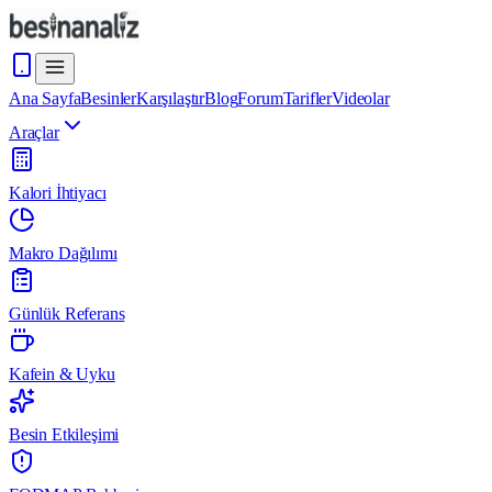
Ana Sayfa
Besinler
Karşılaştır
Blog
Forum
Tarifler
Videolar
Araçlar
Kalori İhtiyacı
Makro Dağılımı
Günlük Referans
Kafein & Uyku
Besin Etkileşimi