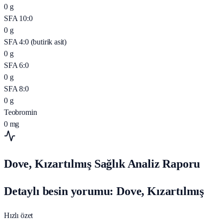
0
g
SFA 10:0
0
g
SFA 4:0 (butirik asit)
0
g
SFA 6:0
0
g
SFA 8:0
0
g
Teobromin
0
mg
Dove, Kızartılmış Sağlık Analiz Raporu
Detaylı besin yorumu: Dove, Kızartılmış
Hızlı özet