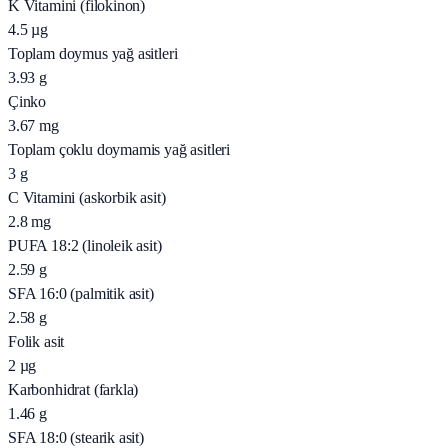
K Vitamini (filokinon)
4.5
µg
Toplam doymus yağ asitleri
3.93
g
Çinko
3.67
mg
Toplam çoklu doymamis yağ asitleri
3
g
C Vitamini (askorbik asit)
2.8
mg
PUFA 18:2 (linoleik asit)
2.59
g
SFA 16:0 (palmitik asit)
2.58
g
Folik asit
2
µg
Karbonhidrat (farkla)
1.46
g
SFA 18:0 (stearik asit)