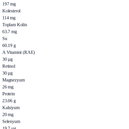
197
mg
Kolesterol
114
mg
Toplam Kolin
63.7
mg
Su
60.19
g
A Vitamini (RAE)
30
µg
Retinol
30
µg
Magnezyum
26
mg
Protein
23.06
g
Kalsiyum
20
mg
Selenyum
19.7
µg