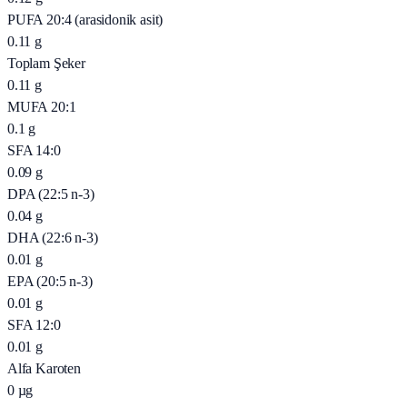
PUFA 20:4 (arasidonik asit)
0.11
g
Toplam Şeker
0.11
g
MUFA 20:1
0.1
g
SFA 14:0
0.09
g
DPA (22:5 n-3)
0.04
g
DHA (22:6 n-3)
0.01
g
EPA (20:5 n-3)
0.01
g
SFA 12:0
0.01
g
Alfa Karoten
0
µg