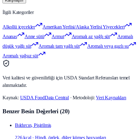
Karşılaştır
İlgili Kategoriler
Alkollü içecekler
Amerikan Yerlisi/Alaska Yerlisi Yiyecekleri
Ananas
Anne sütü
Armut
Aromalı az yağlı süt
Aromalı
düşük yağlı süt
Aromalı tam yağlı süt
Aromalı veya gazlı su
Aromalı yağsız süt
Veri kalitesi ve güvenilirliği için USDA Standart Referansları temel
alınmaktadır.
Kaynak:
USDA FoodData Central
· Metodoloji:
Veri Kaynakları
Benzer Besin Değerleri
(
20
)
Bıldırcın, Pişirilmiş
226 kcal
·
Hindi, ördek, diğer kümes hayvanları