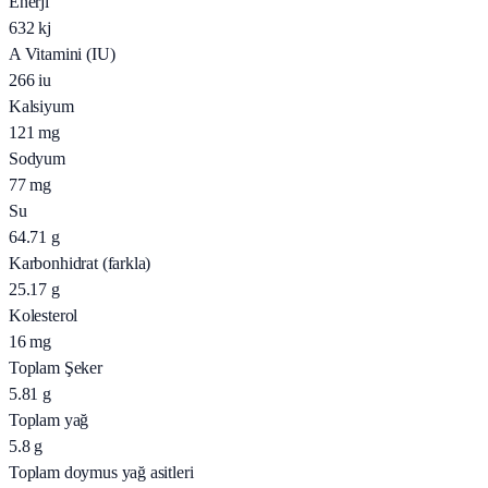
Enerji
632
kj
A Vitamini (IU)
266
iu
Kalsiyum
121
mg
Sodyum
77
mg
Su
64.71
g
Karbonhidrat (farkla)
25.17
g
Kolesterol
16
mg
Toplam Şeker
5.81
g
Toplam yağ
5.8
g
Toplam doymus yağ asitleri