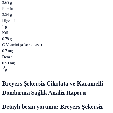
3.65
g
Protein
3.54
g
Diyet lifi
1
g
Kül
0.78
g
C Vitamini (askorbik asit)
0.7
mg
Demir
0.59
mg
Breyers Şekersiz Çikolata ve Karamelli
Dondurma Sağlık Analiz Raporu
Detaylı besin yorumu: Breyers Şekersiz