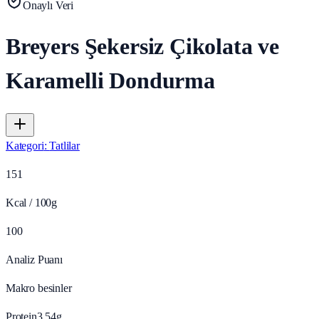
Onaylı Veri
Breyers Şekersiz Çikolata ve
Karamelli Dondurma
Kategori
:
Tatlilar
151
Kcal / 100g
100
Analiz Puanı
Makro besinler
Protein
3.54
g