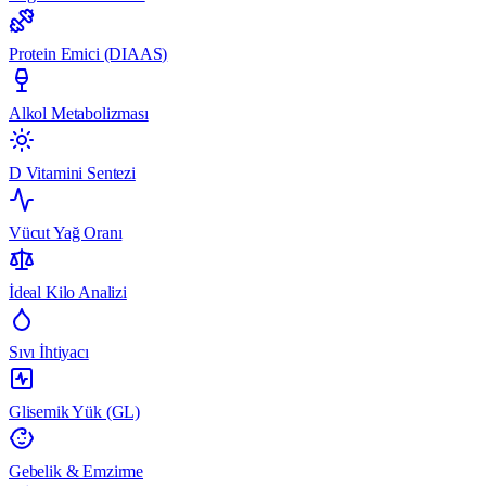
Protein Emici (DIAAS)
Alkol Metabolizması
D Vitamini Sentezi
Vücut Yağ Oranı
İdeal Kilo Analizi
Sıvı İhtiyacı
Glisemik Yük (GL)
Gebelik & Emzirme