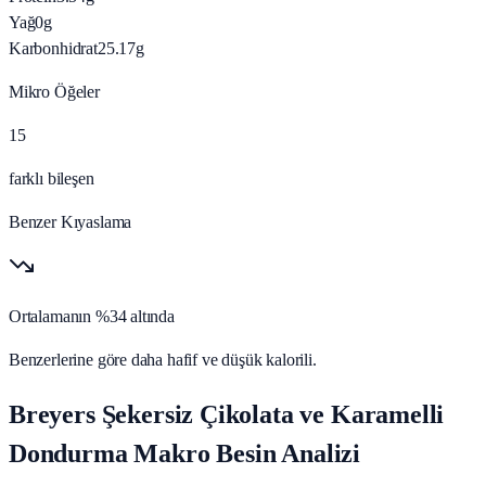
Yağ
0
g
Karbonhidrat
25.17
g
Mikro Öğeler
15
farklı bileşen
Benzer Kıyaslama
Ortalamanın %34 altında
Benzerlerine göre daha hafif ve düşük kalorili.
Breyers Şekersiz Çikolata ve Karamelli
Dondurma Makro Besin Analizi