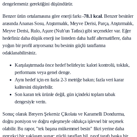
dengelemeniz gerektiğini düşündürür.
Benzer ürün ortalamasına göre enerji farkı
-78.1 kcal
. Benzer besinler
arasında
Ananas Sosu, Atıştırmalık, Meyve Derisi, Parça, Atıştırmalık,
Meyve Derisi, Rulo, Aşure (Nuh'un Tatlısı)
gibi seçenekler var. Eğer
hedefiniz daha düşük enerji ise listeden daha hafif alternatiflere, daha
yoğun bir profil arıyorsanız bu besinin güçlü taraflarına
odaklanabilirsiniz.
Karşılaştırmada önce hedef belirleyin: kalori kontrolü, tokluk,
performans veya genel denge.
Aynı hedef için en fazla 2-3 metriğe bakın; fazla veri karar
kalitesini düşürebilir.
Son kararı tek ürünle değil, gün içindeki toplam tabak
dengesiyle verin.
Sonuç olarak
Breyers Şekersiz Çikolata ve Karamelli Dondurma
,
doğru porsiyon ve doğru eşleşmeyle oldukça işlevsel bir seçenek
olabilir. Bu rapor, "tek başına mükemmel besin" fikri yerine daha
gerçekçi bir yaklaşım sunar: güçlü tarafları bil, zayıf tarafı başka bir