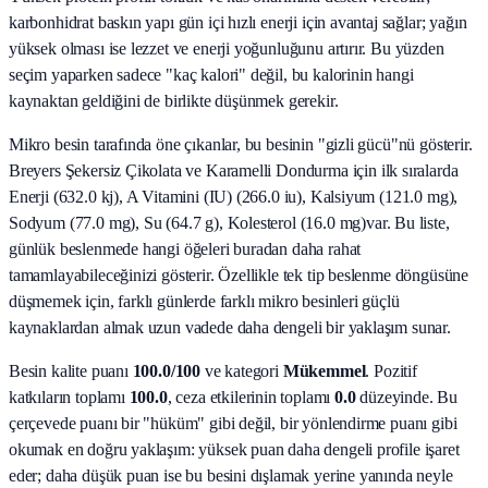
karbonhidrat baskın yapı gün içi hızlı enerji için avantaj sağlar; yağın
yüksek olması ise lezzet ve enerji yoğunluğunu artırır. Bu yüzden
seçim yaparken sadece "kaç kalori" değil, bu kalorinin hangi
kaynaktan geldiğini de birlikte düşünmek gerekir.
Mikro besin tarafında öne çıkanlar, bu besinin "gizli gücü"nü gösterir.
Breyers Şekersiz Çikolata ve Karamelli Dondurma
için ilk sıralarda
Enerji (632.0 kj), A Vitamini (IU) (266.0 iu), Kalsiyum (121.0 mg),
Sodyum (77.0 mg), Su (64.7 g), Kolesterol (16.0 mg)
var. Bu liste,
günlük beslenmede hangi öğeleri buradan daha rahat
tamamlayabileceğinizi gösterir. Özellikle tek tip beslenme döngüsüne
düşmemek için, farklı günlerde farklı mikro besinleri güçlü
kaynaklardan almak uzun vadede daha dengeli bir yaklaşım sunar.
Besin kalite puanı
100.0
/100
ve kategori
Mükemmel
. Pozitif
katkıların toplamı
100.0
, ceza etkilerinin toplamı
0.0
düzeyinde. Bu
çerçevede puanı bir "hüküm" gibi değil, bir yönlendirme puanı gibi
okumak en doğru yaklaşım: yüksek puan daha dengeli profile işaret
eder; daha düşük puan ise bu besini dışlamak yerine yanında neyle