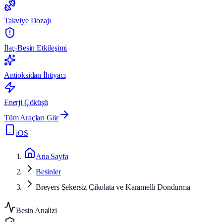
Takviye Dozajı
İlaç-Besin Etkileşimi
Antioksidan İhtiyacı
Enerji Çöküşü
Tüm Araçları Gör
iOS
Ana Sayfa
Besinler
Breyers Şekersiz Çikolata ve Karamelli Dondurma
Besin Analizi