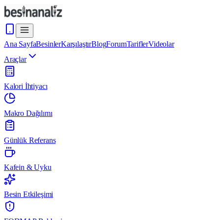
Ana Sayfa
Besinler
Karşılaştır
Blog
Forum
Tarifler
Videolar
Araçlar
Kalori İhtiyacı
Makro Dağılımı
Günlük Referans
Kafein & Uyku
Besin Etkileşimi