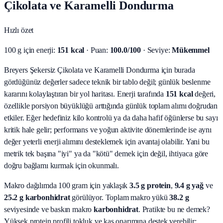
Çikolata ve Karamelli Dondurma
Hızlı özet
100 g için enerji:
151 kcal
· Puan:
100.0/100
· Seviye:
Mükemmel
Breyers Şekersiz Çikolata ve Karamelli Dondurma için burada
gördüğünüz değerler sadece teknik bir tablo değil; günlük beslenme
kararını kolaylaştıran bir yol haritası.
Enerji tarafında
151 kcal
değeri,
özellikle porsiyon büyüklüğü arttığında günlük toplam alımı doğrudan
etkiler. Eğer hedefiniz kilo kontrolü ya da daha hafif öğünlerse bu sayı
kritik hale gelir; performans ve yoğun aktivite dönemlerinde ise aynı
değer yeterli enerji alımını desteklemek için avantaj olabilir. Yani bu
metrik tek başına "iyi" ya da "kötü" demek için değil, ihtiyaca göre
doğru bağlamı kurmak için okunmalı.
Makro dağılımda 100 gram için yaklaşık
3.5
g protein
,
9.4
g yağ
ve
25.2
g karbonhidrat
görülüyor. Toplam makro yükü
38.2
g
seviyesinde ve baskın makro
karbonhidrat
. Pratikte bu ne demek?
Yüksek protein profili tokluk ve kas onarımına destek verebilir;