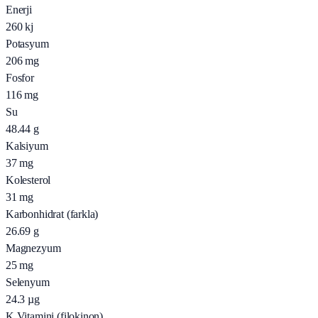
Enerji
260
kj
Potasyum
206
mg
Fosfor
116
mg
Su
48.44
g
Kalsiyum
37
mg
Kolesterol
31
mg
Karbonhidrat (farkla)
26.69
g
Magnezyum
25
mg
Selenyum
24.3
µg
K Vitamini (filokinon)