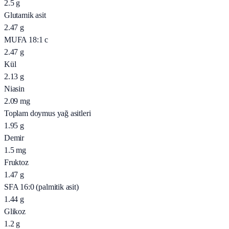
2.5
g
Glutamik asit
2.47
g
MUFA 18:1 c
2.47
g
Kül
2.13
g
Niasin
2.09
mg
Toplam doymus yağ asitleri
1.95
g
Demir
1.5
mg
Fruktoz
1.47
g
SFA 16:0 (palmitik asit)
1.44
g
Glikoz
1.2
g