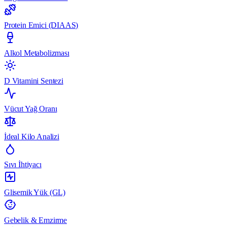
Protein Emici (DIAAS)
Alkol Metabolizması
D Vitamini Sentezi
Vücut Yağ Oranı
İdeal Kilo Analizi
Sıvı İhtiyacı
Glisemik Yük (GL)
Gebelik & Emzirme