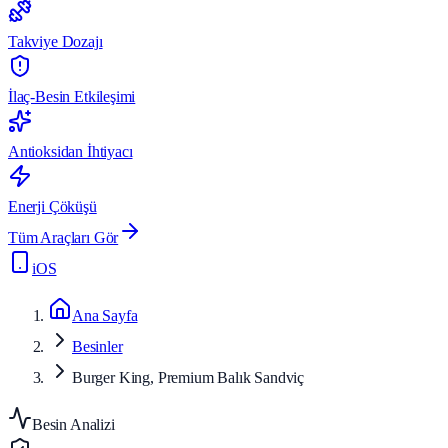
Takviye Dozajı
İlaç-Besin Etkileşimi
Antioksidan İhtiyacı
Enerji Çöküşü
Tüm Araçları Gör
iOS
Ana Sayfa
Besinler
Burger King, Premium Balık Sandviç
Besin Analizi