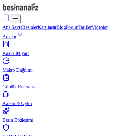
Ana Sayfa
Besinler
Karşılaştır
Blog
Forum
Tarifler
Videolar
Araçlar
Kalori İhtiyacı
Makro Dağılımı
Günlük Referans
Kafein & Uyku
Besin Etkileşimi