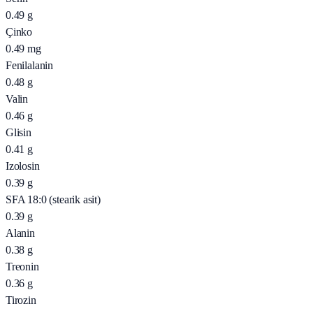
0.49
g
Çinko
0.49
mg
Fenilalanin
0.48
g
Valin
0.46
g
Glisin
0.41
g
Izolosin
0.39
g
SFA 18:0 (stearik asit)
0.39
g
Alanin
0.38
g
Treonin
0.36
g
Tirozin