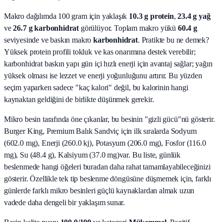
Makro dağılımda 100 gram için yaklaşık
10.3
g protein
,
23.4
g yağ
ve
26.7
g karbonhidrat
görülüyor. Toplam makro yükü
60.4
g
seviyesinde ve baskın makro
karbonhidrat
. Pratikte bu ne demek?
Yüksek protein profili tokluk ve kas onarımına destek verebilir;
karbonhidrat baskın yapı gün içi hızlı enerji için avantaj sağlar; yağın
yüksek olması ise lezzet ve enerji yoğunluğunu artırır. Bu yüzden
seçim yaparken sadece "kaç kalori" değil, bu kalorinin hangi
kaynaktan geldiğini de birlikte düşünmek gerekir.
Mikro besin tarafında öne çıkanlar, bu besinin "gizli gücü"nü gösterir.
Burger King, Premium Balık Sandviç
için ilk sıralarda
Sodyum
(602.0 mg), Enerji (260.0 kj), Potasyum (206.0 mg), Fosfor (116.0
mg), Su (48.4 g), Kalsiyum (37.0 mg)
var. Bu liste, günlük
beslenmede hangi öğeleri buradan daha rahat tamamlayabileceğinizi
gösterir. Özellikle tek tip beslenme döngüsüne düşmemek için, farklı
günlerde farklı mikro besinleri güçlü kaynaklardan almak uzun
vadede daha dengeli bir yaklaşım sunar.