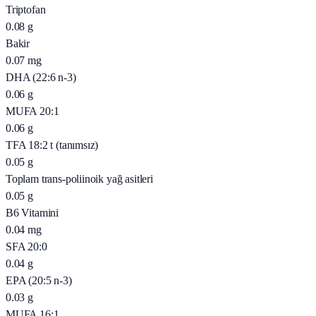
Triptofan
0.08
g
Bakir
0.07
mg
DHA (22:6 n-3)
0.06
g
MUFA 20:1
0.06
g
TFA 18:2 t (tanımsız)
0.05
g
Toplam trans-poliinoik yağ asitleri
0.05
g
B6 Vitamini
0.04
mg
SFA 20:0
0.04
g
EPA (20:5 n-3)
0.03
g
MUFA 16:1