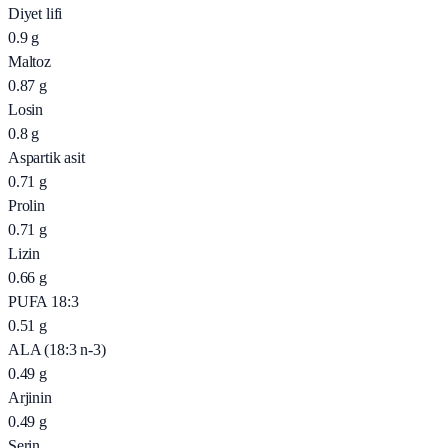
Diyet lifi
0.9
g
Maltoz
0.87
g
Losin
0.8
g
Aspartik asit
0.71
g
Prolin
0.71
g
Lizin
0.66
g
PUFA 18:3
0.51
g
ALA (18:3 n-3)
0.49
g
Arjinin
0.49
g
Serin