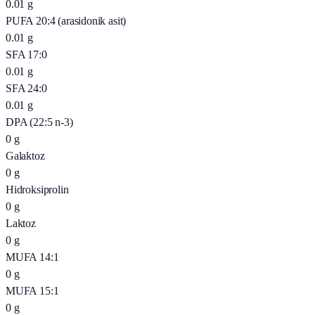
0.01
g
PUFA 20:4 (arasidonik asit)
0.01
g
SFA 17:0
0.01
g
SFA 24:0
0.01
g
DPA (22:5 n-3)
0
g
Galaktoz
0
g
Hidroksiprolin
0
g
Laktoz
0
g
MUFA 14:1
0
g
MUFA 15:1
0
g