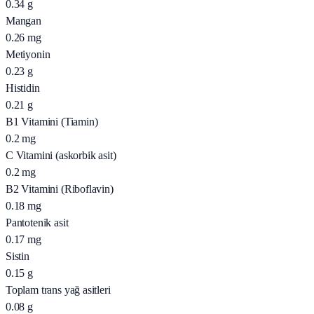
0.34
g
Mangan
0.26
mg
Metiyonin
0.23
g
Histidin
0.21
g
B1 Vitamini (Tiamin)
0.2
mg
C Vitamini (askorbik asit)
0.2
mg
B2 Vitamini (Riboflavin)
0.18
mg
Pantotenik asit
0.17
mg
Sistin
0.15
g
Toplam trans yağ asitleri
0.08
g