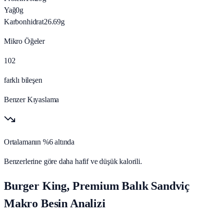
Yağ
0
g
Karbonhidrat
26.69
g
Mikro Öğeler
102
farklı bileşen
Benzer Kıyaslama
Ortalamanın %6 altında
Benzerlerine göre daha hafif ve düşük kalorili.
Burger King, Premium Balık Sandviç
Makro Besin Analizi