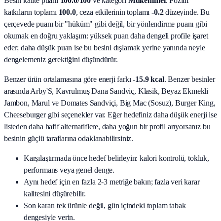
Besin kalite puanı
100.0
/100
ve kategori
Mükemmel
. Pozitif
katkıların toplamı
100.0
, ceza etkilerinin toplamı
-0.2
düzeyinde. Bu
çerçevede puanı bir "hüküm" gibi değil, bir yönlendirme puanı gibi
okumak en doğru yaklaşım: yüksek puan daha dengeli profile işaret
eder; daha düşük puan ise bu besini dışlamak yerine yanında neyle
dengelemeniz gerektiğini düşündürür.
Benzer ürün ortalamasına göre enerji farkı
-15.9 kcal
. Benzer besinler
arasında
Arby'S, Kavrulmuş Dana Sandviç, Klasik, Beyaz Ekmekli
Jambon, Marul ve Domates Sandviçi, Big Mac (Sosuz), Burger King,
Cheeseburger
gibi seçenekler var. Eğer hedefiniz daha düşük enerji ise
listeden daha hafif alternatiflere, daha yoğun bir profil arıyorsanız bu
besinin güçlü taraflarına odaklanabilirsiniz.
Karşılaştırmada önce hedef belirleyin: kalori kontrolü, tokluk,
performans veya genel denge.
Aynı hedef için en fazla 2-3 metriğe bakın; fazla veri karar
kalitesini düşürebilir.
Son kararı tek ürünle değil, gün içindeki toplam tabak
dengesiyle verin.