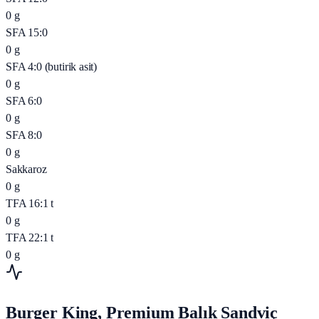
0
g
SFA 15:0
0
g
SFA 4:0 (butirik asit)
0
g
SFA 6:0
0
g
SFA 8:0
0
g
Sakkaroz
0
g
TFA 16:1 t
0
g
TFA 22:1 t
0
g
Burger King, Premium Balık Sandviç