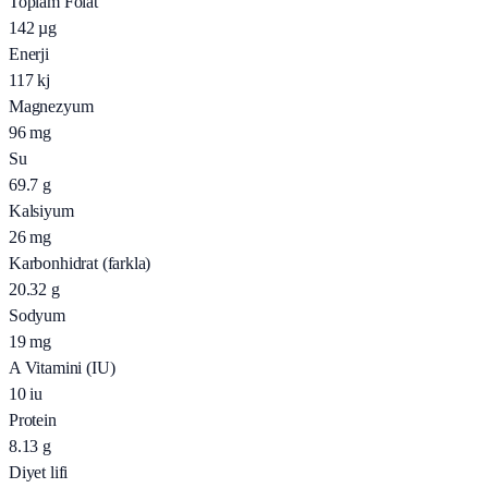
Toplam Folat
142
µg
Enerji
117
kj
Magnezyum
96
mg
Su
69.7
g
Kalsiyum
26
mg
Karbonhidrat (farkla)
20.32
g
Sodyum
19
mg
A Vitamini (IU)
10
iu
Protein
8.13
g
Diyet lifi