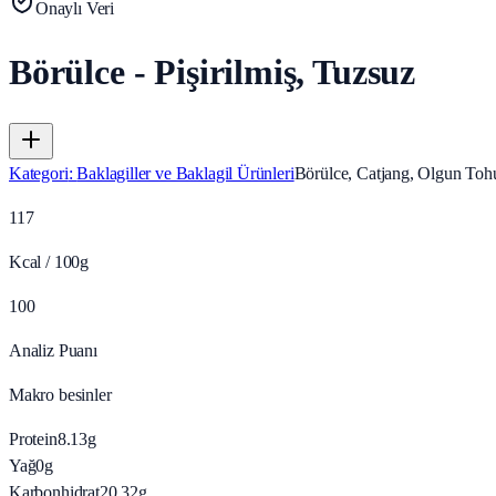
Onaylı Veri
Börülce - Pişirilmiş, Tuzsuz
Kategori
:
Baklagiller ve Baklagil Ürünleri
Börülce, Catjang, Olgun Tohu
117
Kcal / 100g
100
Analiz Puanı
Makro besinler
Protein
8.13
g
Yağ
0
g
Karbonhidrat
20.32
g