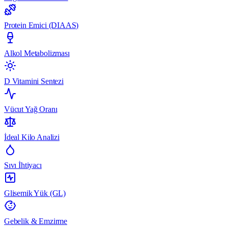
Protein Emici (DIAAS)
Alkol Metabolizması
D Vitamini Sentezi
Vücut Yağ Oranı
İdeal Kilo Analizi
Sıvı İhtiyacı
Glisemik Yük (GL)
Gebelik & Emzirme