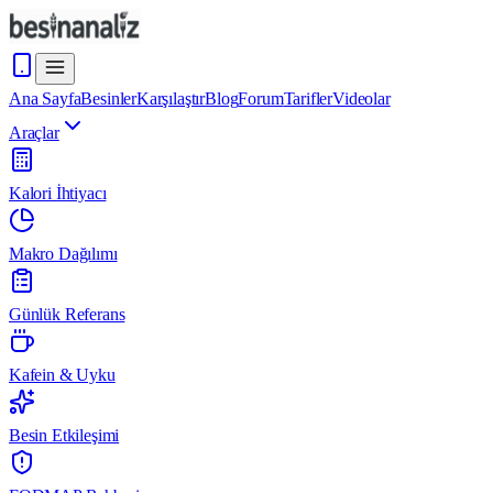
Ana Sayfa
Besinler
Karşılaştır
Blog
Forum
Tarifler
Videolar
Araçlar
Kalori İhtiyacı
Makro Dağılımı
Günlük Referans
Kafein & Uyku
Besin Etkileşimi