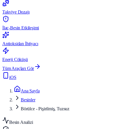
Takviye Dozajı
İlaç-Besin Etkileşimi
Antioksidan İhtiyacı
Enerji Çöküşü
Tüm Araçları Gör
iOS
Ana Sayfa
Besinler
Börülce - Pişirilmiş, Tuzsuz
Besin Analizi