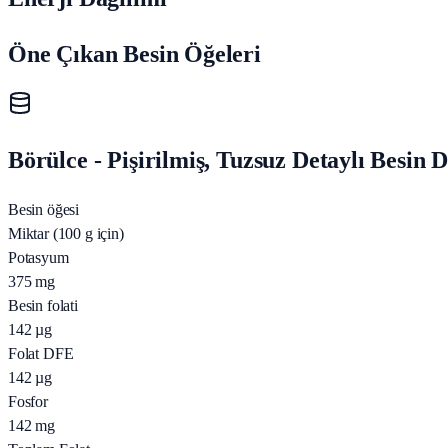
Öne Çıkan Besin Öğeleri
Börülce - Pişirilmiş, Tuzsuz Detaylı Besin 
Besin öğesi
Miktar (100 g için)
Potasyum
375
mg
Besin folati
142
µg
Folat DFE
142
µg
Fosfor
142
mg