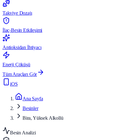
Takviye Dozajı
İlaç-Besin Etkileşimi
Antioksidan İhtiyacı
Enerji Çöküşü
Tüm Araçları Gör
iOS
Ana Sayfa
Besinler
Bira, Yüksek Alkollü
Besin Analizi