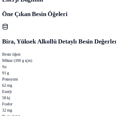
Öne Çıkan Besin Öğeleri
Bira, Yüksek Alkollü Detaylı Besin Değerle
Besin öğesi
Miktar (100 g için)
Su
91
g
Potasyum
62
mg
Enerji
58
kj
Fosfor
32
mg