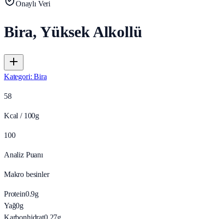
Onaylı Veri
Bira, Yüksek Alkollü
Kategori
:
Bira
58
Kcal / 100g
100
Analiz Puanı
Makro besinler
Protein
0.9
g
Yağ
0
g
Karbonhidrat
0.27
g