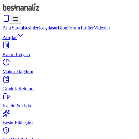
Ana Sayfa
Besinler
Karşılaştır
Blog
Forum
Tarifler
Videolar
Araçlar
Kalori İhtiyacı
Makro Dağılımı
Günlük Referans
Kafein & Uyku
Besin Etkileşimi