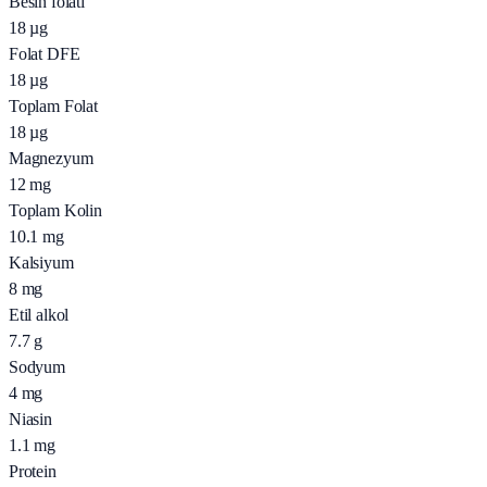
Besin folati
18
µg
Folat DFE
18
µg
Toplam Folat
18
µg
Magnezyum
12
mg
Toplam Kolin
10.1
mg
Kalsiyum
8
mg
Etil alkol
7.7
g
Sodyum
4
mg
Niasin
1.1
mg
Protein