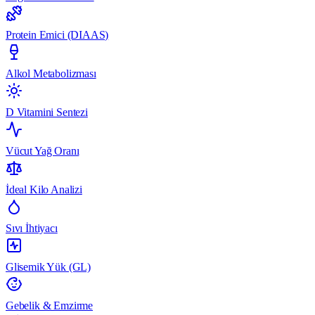
Protein Emici (DIAAS)
Alkol Metabolizması
D Vitamini Sentezi
Vücut Yağ Oranı
İdeal Kilo Analizi
Sıvı İhtiyacı
Glisemik Yük (GL)
Gebelik & Emzirme