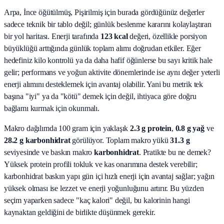
Arpa, İnce öğütülmüş, Pişirilmiş için burada gördüğünüz değerler
sadece teknik bir tablo değil; günlük beslenme kararını kolaylaştıran
bir yol haritası.
Enerji tarafında
123 kcal
değeri, özellikle porsiyon
büyüklüğü arttığında günlük toplam alımı doğrudan etkiler. Eğer
hedefiniz kilo kontrolü ya da daha hafif öğünlerse bu sayı kritik hale
gelir; performans ve yoğun aktivite dönemlerinde ise aynı değer yeterli
enerji alımını desteklemek için avantaj olabilir. Yani bu metrik tek
başına "iyi" ya da "kötü" demek için değil, ihtiyaca göre doğru
bağlamı kurmak için okunmalı.
Makro dağılımda 100 gram için yaklaşık
2.3
g protein
,
0.8
g yağ
ve
28.2
g karbonhidrat
görülüyor. Toplam makro yükü
31.3
g
seviyesinde ve baskın makro
karbonhidrat
. Pratikte bu ne demek?
Yüksek protein profili tokluk ve kas onarımına destek verebilir;
karbonhidrat baskın yapı gün içi hızlı enerji için avantaj sağlar; yağın
yüksek olması ise lezzet ve enerji yoğunluğunu artırır. Bu yüzden
seçim yaparken sadece "kaç kalori" değil, bu kalorinin hangi
kaynaktan geldiğini de birlikte düşünmek gerekir.