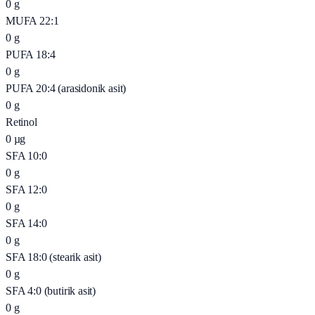
0
g
MUFA 22:1
0
g
PUFA 18:4
0
g
PUFA 20:4 (arasidonik asit)
0
g
Retinol
0
µg
SFA 10:0
0
g
SFA 12:0
0
g
SFA 14:0
0
g
SFA 18:0 (stearik asit)
0
g
SFA 4:0 (butirik asit)
0
g