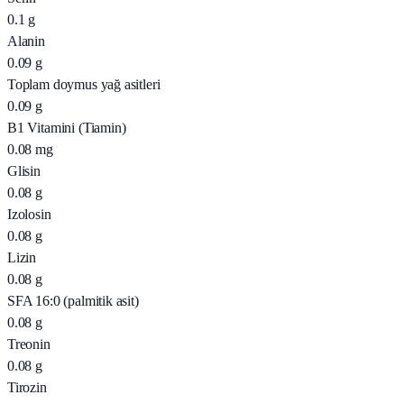
0.1
g
Alanin
0.09
g
Toplam doymus yağ asitleri
0.09
g
B1 Vitamini (Tiamin)
0.08
mg
Glisin
0.08
g
Izolosin
0.08
g
Lizin
0.08
g
SFA 16:0 (palmitik asit)
0.08
g
Treonin
0.08
g
Tirozin