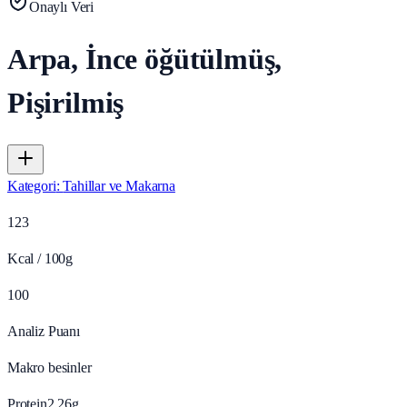
Onaylı Veri
Arpa, İnce öğütülmüş,
Pişirilmiş
Kategori
:
Tahillar ve Makarna
123
Kcal / 100g
100
Analiz Puanı
Makro besinler
Protein
2.26
g