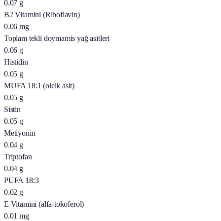
0.07
g
B2 Vitamini (Riboflavin)
0.06
mg
Toplam tekli doymamis yağ asitleri
0.06
g
Histidin
0.05
g
MUFA 18:1 (oleik asit)
0.05
g
Sistin
0.05
g
Metiyonin
0.04
g
Triptofan
0.04
g
PUFA 18:3
0.02
g
E Vitamini (alfa-tokoferol)
0.01
mg