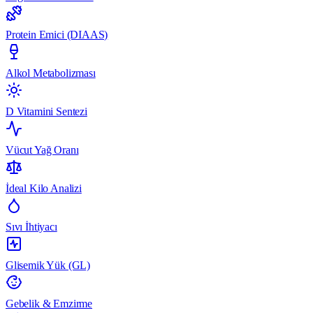
Protein Emici (DIAAS)
Alkol Metabolizması
D Vitamini Sentezi
Vücut Yağ Oranı
İdeal Kilo Analizi
Sıvı İhtiyacı
Glisemik Yük (GL)
Gebelik & Emzirme