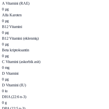
A Vitamini (RAE)
0
µg
Alfa Karoten
0
µg
B12 Vitamini
0
µg
B12 Vitamini (eklenmiş)
0
µg
Beta kriptoksantin
0
µg
C Vitamini (askorbik asit)
0
mg
D Vitamini
0
µg
D Vitamini (IU)
0
iu
DHA (22:6 n-3)
0
g
DPA (22:5 n-3)