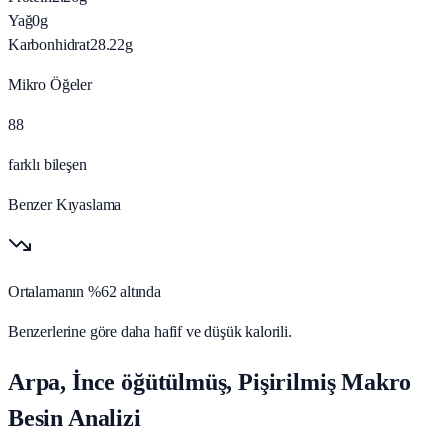
Yağ
0
g
Karbonhidrat
28.22
g
Mikro Öğeler
88
farklı bileşen
Benzer Kıyaslama
Ortalamanın %62 altında
Benzerlerine göre daha hafif ve düşük kalorili.
Arpa, İnce öğütülmüş, Pişirilmiş Makro
Besin Analizi