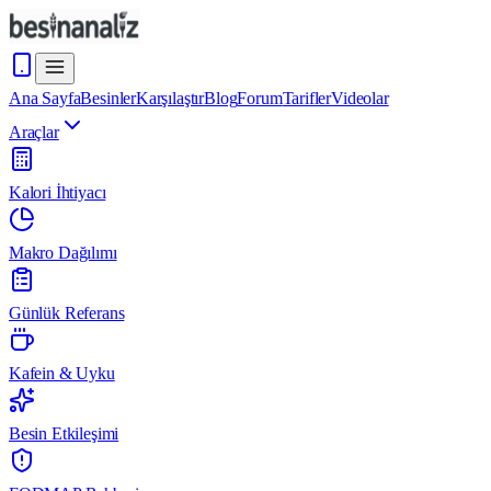
Ana Sayfa
Besinler
Karşılaştır
Blog
Forum
Tarifler
Videolar
Araçlar
Kalori İhtiyacı
Makro Dağılımı
Günlük Referans
Kafein & Uyku
Besin Etkileşimi