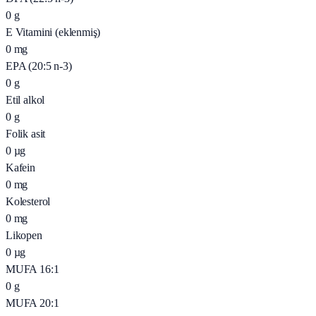
0
g
E Vitamini (eklenmiş)
0
mg
EPA (20:5 n-3)
0
g
Etil alkol
0
g
Folik asit
0
µg
Kafein
0
mg
Kolesterol
0
mg
Likopen
0
µg
MUFA 16:1
0
g
MUFA 20:1