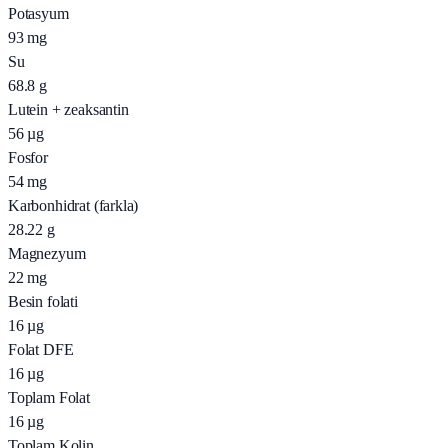
Potasyum
93
mg
Su
68.8
g
Lutein + zeaksantin
56
µg
Fosfor
54
mg
Karbonhidrat (farkla)
28.22
g
Magnezyum
22
mg
Besin folati
16
µg
Folat DFE
16
µg
Toplam Folat
16
µg
Toplam Kolin