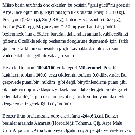
Mikro besin tarafında öne çıkanlar, bu besinin "gizli gücü"nü gösterir.
Arpa, İnce öğütülmüş, Pişirilmiş
için ilk sıralarda
Enerji (123.0 kj),
Potasyum (93.0 mg), Su (68.8 g), Lutein + zeaksantin (56.0 µg),
Fosfor (54.0 mg), Magnezyum (22.0 mg)
var. Bu liste, günlük
beslenmede hangi öğeleri buradan daha rahat tamamlayabileceğinizi
gösterir. Özellikle tek tip beslenme döngüsüne düşmemek için, farklı
günlerde farklı mikro besinleri güçlü kaynaklardan almak uzun
vadede daha dengeli bir yaklaşım sunar.
Besin kalite puanı
100.0
/100
ve kategori
Mükemmel
. Pozitif
katkıların toplamı
100.0
, ceza etkilerinin toplamı
0.0
düzeyinde. Bu
çerçevede puanı bir "hüküm" gibi değil, bir yönlendirme puanı gibi
okumak en doğru yaklaşım: yüksek puan daha dengeli profile işaret
eder; daha düşük puan ise bu besini dışlamak yerine yanında neyle
dengelemeniz gerektiğini düşündürür.
Benzer ürün ortalamasına göre enerji farkı
-204.6 kcal
. Benzer
besinler arasında
Amarant (Horozibiği) Tohumu, Çiğ, Arpa Maltı
Unu, Arpa Unu, Arpa Unu veya Öğütülmüş Arpa
gibi seçenekler var.