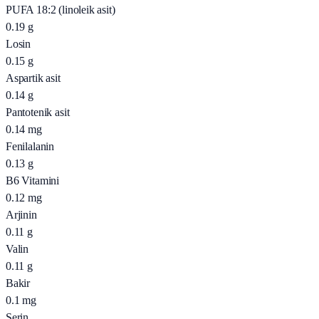
PUFA 18:2 (linoleik asit)
0.19
g
Losin
0.15
g
Aspartik asit
0.14
g
Pantotenik asit
0.14
mg
Fenilalanin
0.13
g
B6 Vitamini
0.12
mg
Arjinin
0.11
g
Valin
0.11
g
Bakir
0.1
mg
Serin