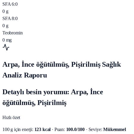
SFA 6:0
0
g
SFA 8:0
0
g
Teobromin
0
mg
Arpa, İnce öğütülmüş, Pişirilmiş Sağlık
Analiz Raporu
Detaylı besin yorumu: Arpa, İnce
öğütülmüş, Pişirilmiş
Hızlı özet
100 g için enerji:
123 kcal
· Puan:
100.0/100
· Seviye:
Mükemmel