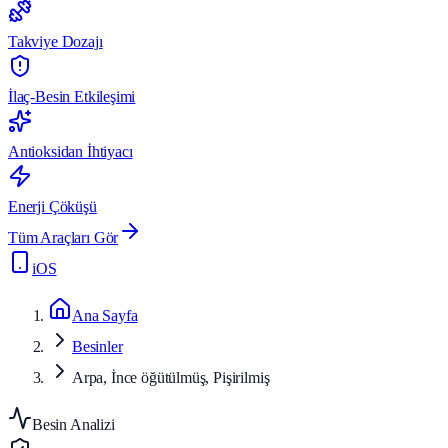
Takviye Dozajı
İlaç-Besin Etkileşimi
Antioksidan İhtiyacı
Enerji Çöküşü
Tüm Araçları Gör
iOS
Ana Sayfa
Besinler
Arpa, İnce öğütülmüş, Pişirilmiş
Besin Analizi