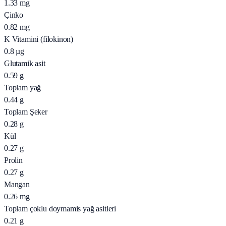
1.33
mg
Çinko
0.82
mg
K Vitamini (filokinon)
0.8
µg
Glutamik asit
0.59
g
Toplam yağ
0.44
g
Toplam Şeker
0.28
g
Kül
0.27
g
Prolin
0.27
g
Mangan
0.26
mg
Toplam çoklu doymamis yağ asitleri
0.21
g