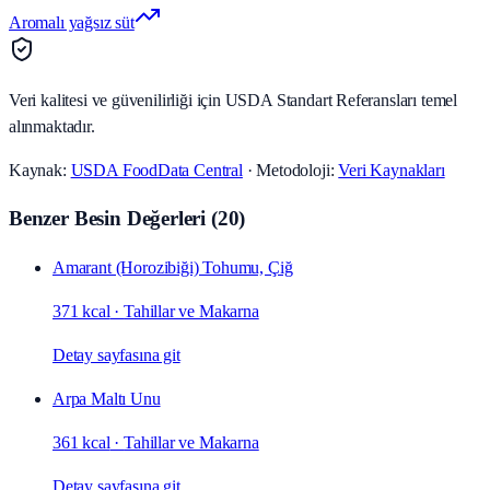
Aromalı yağsız süt
Veri kalitesi ve güvenilirliği için USDA Standart Referansları temel
alınmaktadır.
Kaynak:
USDA FoodData Central
· Metodoloji:
Veri Kaynakları
Benzer Besin Değerleri
(
20
)
Amarant (Horozibiği) Tohumu, Çiğ
371 kcal
·
Tahillar ve Makarna
Detay sayfasına git
Arpa Maltı Unu
361 kcal
·
Tahillar ve Makarna
Detay sayfasına git