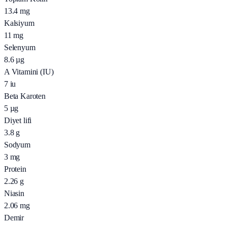
13.4
mg
Kalsiyum
11
mg
Selenyum
8.6
µg
A Vitamini (IU)
7
iu
Beta Karoten
5
µg
Diyet lifi
3.8
g
Sodyum
3
mg
Protein
2.26
g
Niasin
2.06
mg
Demir