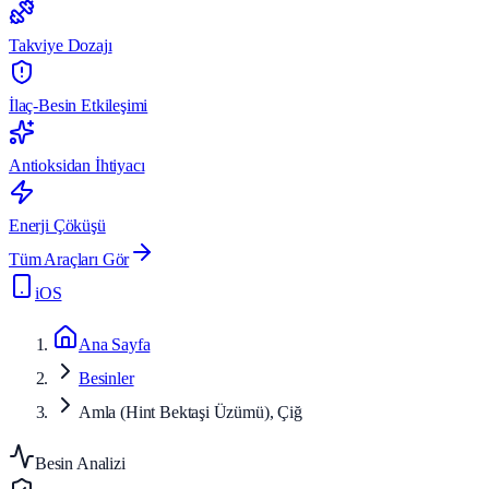
Takviye Dozajı
İlaç-Besin Etkileşimi
Antioksidan İhtiyacı
Enerji Çöküşü
Tüm Araçları Gör
iOS
Ana Sayfa
Besinler
Amla (Hint Bektaşi Üzümü), Çiğ
Besin Analizi