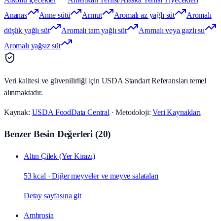
Ananas
Anne sütü
Armut
Aromalı az yağlı süt
Aromalı
düşük yağlı süt
Aromalı tam yağlı süt
Aromalı veya gazlı su
Aromalı yağsız süt
Veri kalitesi ve güvenilirliği için USDA Standart Referansları temel
alınmaktadır.
Kaynak:
USDA FoodData Central
· Metodoloji:
Veri Kaynakları
Benzer Besin Değerleri
(
20
)
Altın Çilek (Yer Kirazı)
53 kcal
·
Diğer meyveler ve meyve salataları
Detay sayfasına git
Ambrosia