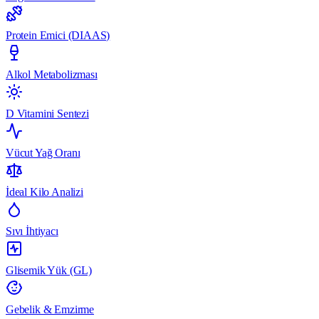
Protein Emici (DIAAS)
Alkol Metabolizması
D Vitamini Sentezi
Vücut Yağ Oranı
İdeal Kilo Analizi
Sıvı İhtiyacı
Glisemik Yük (GL)
Gebelik & Emzirme