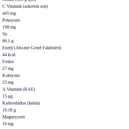
C Vitamini (askorbik asit)
445
mg
Potasyum
198
mg
Su
86.1
g
Enerji (Atwater Genel Faktörleri)
44
kcal
Fosfor
27
mg
Kalsiyum
25
mg
A Vitamini (RAE)
15
µg
Karbonhidrat (farkla)
10.18
g
Magnezyum
10
mg