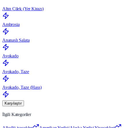
Altın Çilek (Yer Kirazı)
Ambrosia
Ananaslı Salata
Avokado
Avokado, Taze
Avokado, Taze (Hass)
Karşılaştır
İlgili Kategoriler
Alkollü içecekler
Amerikan Yerlisi/Alaska Yerlisi Yiyecekleri