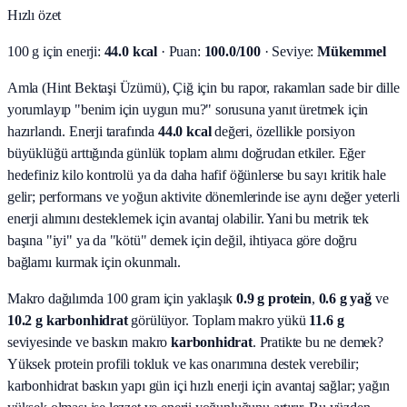
Hızlı özet
100 g için enerji:
44.0 kcal
· Puan:
100.0/100
· Seviye:
Mükemmel
Amla (Hint Bektaşi Üzümü), Çiğ için bu rapor, rakamları sade bir dille
yorumlayıp "benim için uygun mu?" sorusuna yanıt üretmek için
hazırlandı.
Enerji tarafında
44.0 kcal
değeri, özellikle porsiyon
büyüklüğü arttığında günlük toplam alımı doğrudan etkiler. Eğer
hedefiniz kilo kontrolü ya da daha hafif öğünlerse bu sayı kritik hale
gelir; performans ve yoğun aktivite dönemlerinde ise aynı değer yeterli
enerji alımını desteklemek için avantaj olabilir. Yani bu metrik tek
başına "iyi" ya da "kötü" demek için değil, ihtiyaca göre doğru
bağlamı kurmak için okunmalı.
Makro dağılımda 100 gram için yaklaşık
0.9
g protein
,
0.6
g yağ
ve
10.2
g karbonhidrat
görülüyor. Toplam makro yükü
11.6
g
seviyesinde ve baskın makro
karbonhidrat
. Pratikte bu ne demek?
Yüksek protein profili tokluk ve kas onarımına destek verebilir;
karbonhidrat baskın yapı gün içi hızlı enerji için avantaj sağlar; yağın