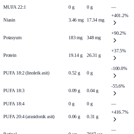
MUFA 22:1
0
g
0
g
—
+401.2%
Niasin
3.46
mg
17.34
mg
+90.2%
Potasyum
183
mg
348
mg
+37.5%
Protein
19.14
g
26.31
g
-100.0%
PUFA 18:2 (linoleik asit)
0.52
g
0
g
-55.6%
PUFA 18:3
0.09
g
0.04
g
PUFA 18:4
0
g
0
g
—
+416.7%
PUFA 20:4 (arasidonik asit)
0.06
g
0.31
g
—