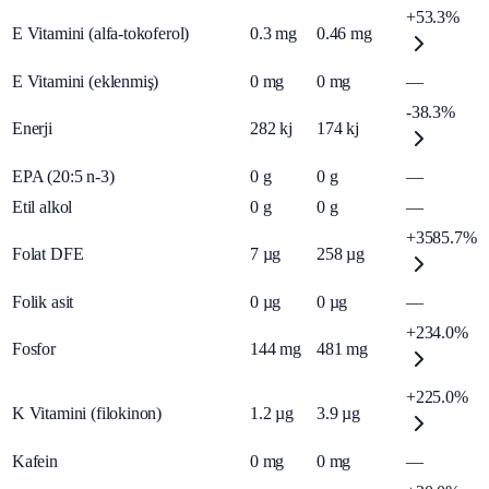
+53.3%
E Vitamini (alfa-tokoferol)
0.3
mg
0.46
mg
E Vitamini (eklenmiş)
0
mg
0
mg
—
-38.3%
Enerji
282
kj
174
kj
EPA (20:5 n-3)
0
g
0
g
—
Etil alkol
0
g
0
g
—
+3585.7%
Folat DFE
7
µg
258
µg
Folik asit
0
µg
0
µg
—
+234.0%
Fosfor
144
mg
481
mg
+225.0%
K Vitamini (filokinon)
1.2
µg
3.9
µg
Kafein
0
mg
0
mg
—