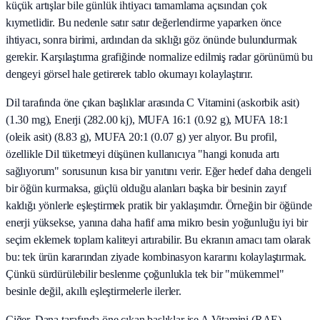
küçük artışlar bile günlük ihtiyacı tamamlama açısından çok
kıymetlidir. Bu nedenle satır satır değerlendirme yaparken önce
ihtiyacı, sonra birimi, ardından da sıklığı göz önünde bulundurmak
gerekir. Karşılaştırma grafiğinde normalize edilmiş radar görünümü bu
dengeyi görsel hale getirerek tablo okumayı kolaylaştırır.
Dil tarafında öne çıkan başlıklar arasında C Vitamini (askorbik asit)
(1.30 mg), Enerji (282.00 kj), MUFA 16:1 (0.92 g), MUFA 18:1
(oleik asit) (8.83 g), MUFA 20:1 (0.07 g) yer alıyor. Bu profil,
özellikle Dil tüketmeyi düşünen kullanıcıya "hangi konuda artı
sağlıyorum" sorusunun kısa bir yanıtını verir. Eğer hedef daha dengeli
bir öğün kurmaksa, güçlü olduğu alanları başka bir besinin zayıf
kaldığı yönlerle eşleştirmek pratik bir yaklaşımdır. Örneğin bir öğünde
enerji yüksekse, yanına daha hafif ama mikro besin yoğunluğu iyi bir
seçim eklemek toplam kaliteyi artırabilir. Bu ekranın amacı tam olarak
bu: tek ürün kararından ziyade kombinasyon kararını kolaylaştırmak.
Çünkü sürdürülebilir beslenme çoğunlukla tek bir "mükemmel"
besinle değil, akıllı eşleştirmelerle ilerler.
Ciğer, Dana tarafında öne çıkan başlıklar ise A Vitamini (RAE)