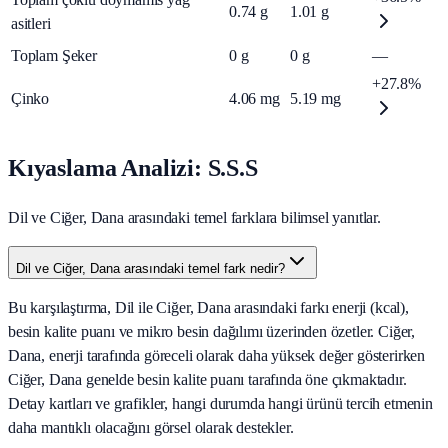
0.74
g
1.01
g
asitleri
Toplam Şeker
0
g
0
g
—
+27.8%
Çinko
4.06
mg
5.19
mg
Kıyaslama Analizi: S.S.S
Dil ve Ciğer, Dana arasındaki temel farklara bilimsel yanıtlar.
Dil ve Ciğer, Dana arasındaki temel fark nedir?
Bu karşılaştırma, Dil ile Ciğer, Dana arasındaki farkı enerji (kcal),
besin kalite puanı ve mikro besin dağılımı üzerinden özetler. Ciğer,
Dana, enerji tarafında göreceli olarak daha yüksek değer gösterirken
Ciğer, Dana genelde besin kalite puanı tarafında öne çıkmaktadır.
Detay kartları ve grafikler, hangi durumda hangi ürünü tercih etmenin
daha mantıklı olacağını görsel olarak destekler.