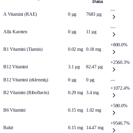
Dana
—
A Vitamini (RAE)
0
µg
7683
µg
—
Alfa Karoten
0
µg
11
µg
+800.0%
B1 Vitamini (Tiamin)
0.02
mg
0.18
mg
+2560.3%
B12 Vitamini
3.1
µg
82.47
µg
B12 Vitamini (eklenmiş)
0
µg
0
µg
—
+1072.4%
B2 Vitamini (Riboflavin)
0.29
mg
3.4
mg
+580.0%
B6 Vitamini
0.15
mg
1.02
mg
+9546.7%
Bakir
0.15
mg
14.47
mg