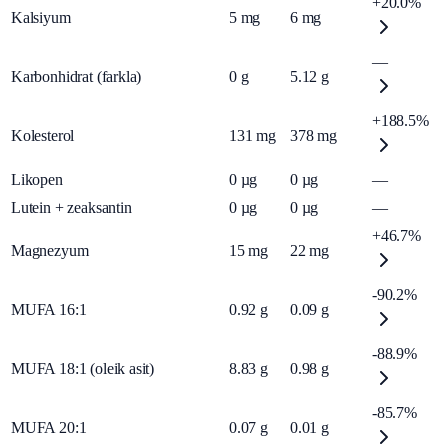
+20.0%
Kalsiyum
5
mg
6
mg
—
Karbonhidrat (farkla)
0
g
5.12
g
+188.5%
Kolesterol
131
mg
378
mg
Likopen
0
µg
0
µg
—
Lutein + zeaksantin
0
µg
0
µg
—
+46.7%
Magnezyum
15
mg
22
mg
-90.2%
MUFA 16:1
0.92
g
0.09
g
-88.9%
MUFA 18:1 (oleik asit)
8.83
g
0.98
g
-85.7%
MUFA 20:1
0.07
g
0.01
g