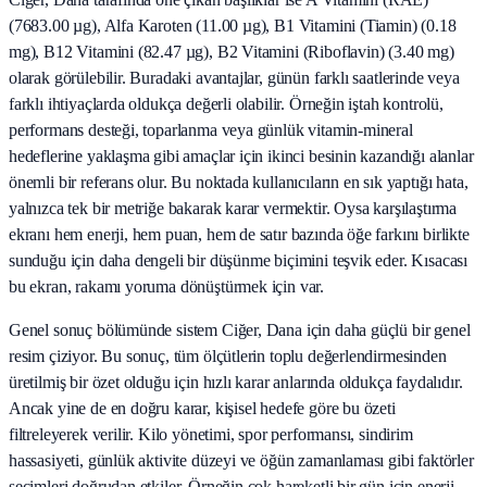
(7683.00 µg), Alfa Karoten (11.00 µg), B1 Vitamini (Tiamin) (0.18
mg), B12 Vitamini (82.47 µg), B2 Vitamini (Riboflavin) (3.40 mg)
olarak görülebilir. Buradaki avantajlar, günün farklı saatlerinde veya
farklı ihtiyaçlarda oldukça değerli olabilir. Örneğin iştah kontrolü,
performans desteği, toparlanma veya günlük vitamin-mineral
hedeflerine yaklaşma gibi amaçlar için ikinci besinin kazandığı alanlar
önemli bir referans olur. Bu noktada kullanıcıların en sık yaptığı hata,
yalnızca tek bir metriğe bakarak karar vermektir. Oysa karşılaştırma
ekranı hem enerji, hem puan, hem de satır bazında öğe farkını birlikte
sunduğu için daha dengeli bir düşünme biçimini teşvik eder. Kısacası
bu ekran, rakamı yoruma dönüştürmek için var.
Genel sonuç bölümünde sistem Ciğer, Dana için daha güçlü bir genel
resim çiziyor. Bu sonuç, tüm ölçütlerin toplu değerlendirmesinden
üretilmiş bir özet olduğu için hızlı karar anlarında oldukça faydalıdır.
Ancak yine de en doğru karar, kişisel hedefe göre bu özeti
filtreleyerek verilir. Kilo yönetimi, spor performansı, sindirim
hassasiyeti, günlük aktivite düzeyi ve öğün zamanlaması gibi faktörler
seçimleri doğrudan etkiler. Örneğin çok hareketli bir gün için enerji