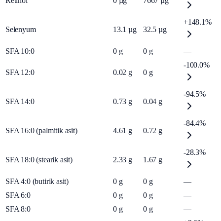
Retinol
0
µg
7667
µg
+148.1%
Selenyum
13.1
µg
32.5
µg
SFA 10:0
0
g
0
g
—
-100.0%
SFA 12:0
0.02
g
0
g
-94.5%
SFA 14:0
0.73
g
0.04
g
-84.4%
SFA 16:0 (palmitik asit)
4.61
g
0.72
g
-28.3%
SFA 18:0 (stearik asit)
2.33
g
1.67
g
SFA 4:0 (butirik asit)
0
g
0
g
—
SFA 6:0
0
g
0
g
—
SFA 8:0
0
g
0
g
—