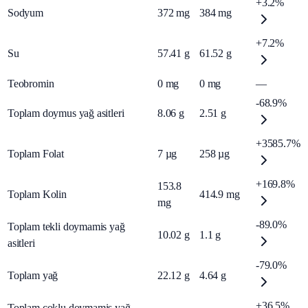
+3.2%
Sodyum
372
mg
384
mg
+7.2%
Su
57.41
g
61.52
g
Teobromin
0
mg
0
mg
—
-68.9%
Toplam doymus yağ asitleri
8.06
g
2.51
g
+3585.7%
Toplam Folat
7
µg
258
µg
+169.8%
153.8
Toplam Kolin
414.9
mg
mg
-89.0%
Toplam tekli doymamis yağ
10.02
g
1.1
g
asitleri
-79.0%
Toplam yağ
22.12
g
4.64
g
+36.5%
Toplam çoklu doymamis yağ