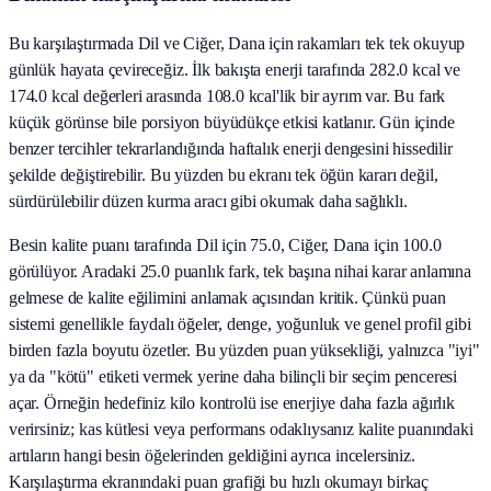
Bu karşılaştırmada Dil ve Ciğer, Dana için rakamları tek tek okuyup
günlük hayata çevireceğiz. İlk bakışta enerji tarafında 282.0 kcal ve
174.0 kcal değerleri arasında 108.0 kcal'lik bir ayrım var. Bu fark
küçük görünse bile porsiyon büyüdükçe etkisi katlanır. Gün içinde
benzer tercihler tekrarlandığında haftalık enerji dengesini hissedilir
şekilde değiştirebilir. Bu yüzden bu ekranı tek öğün kararı değil,
sürdürülebilir düzen kurma aracı gibi okumak daha sağlıklı.
Besin kalite puanı tarafında Dil için 75.0, Ciğer, Dana için 100.0
görülüyor. Aradaki 25.0 puanlık fark, tek başına nihai karar anlamına
gelmese de kalite eğilimini anlamak açısından kritik. Çünkü puan
sistemi genellikle faydalı öğeler, denge, yoğunluk ve genel profil gibi
birden fazla boyutu özetler. Bu yüzden puan yüksekliği, yalnızca "iyi"
ya da "kötü" etiketi vermek yerine daha bilinçli bir seçim penceresi
açar. Örneğin hedefiniz kilo kontrolü ise enerjiye daha fazla ağırlık
verirsiniz; kas kütlesi veya performans odaklıysanız kalite puanındaki
artıların hangi besin öğelerinden geldiğini ayrıca incelersiniz.
Karşılaştırma ekranındaki puan grafiği bu hızlı okumayı birkaç