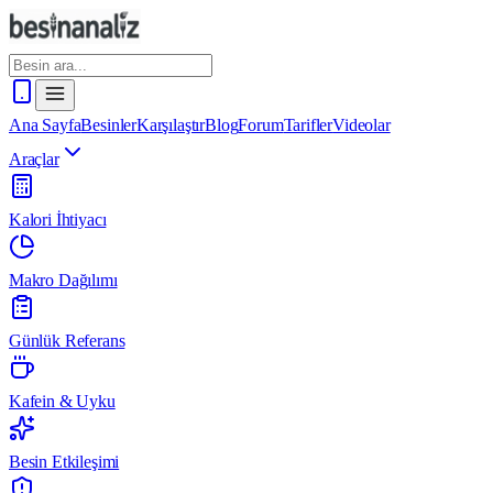
Ana Sayfa
Besinler
Karşılaştır
Blog
Forum
Tarifler
Videolar
Araçlar
Kalori İhtiyacı
Makro Dağılımı
Günlük Referans
Kafein & Uyku
Besin Etkileşimi