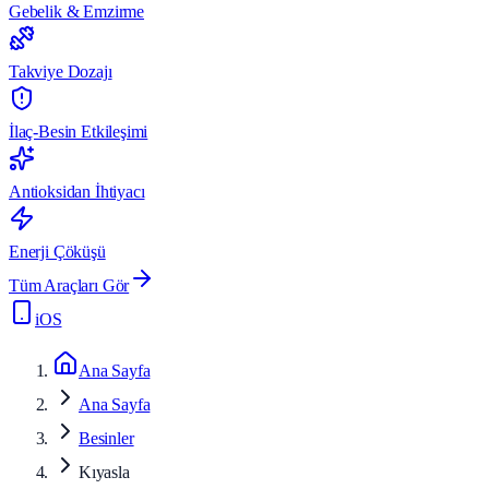
Gebelik & Emzirme
Takviye Dozajı
İlaç-Besin Etkileşimi
Antioksidan İhtiyacı
Enerji Çöküşü
Tüm Araçları Gör
iOS
Ana Sayfa
Ana Sayfa
Besinler
Kıyasla