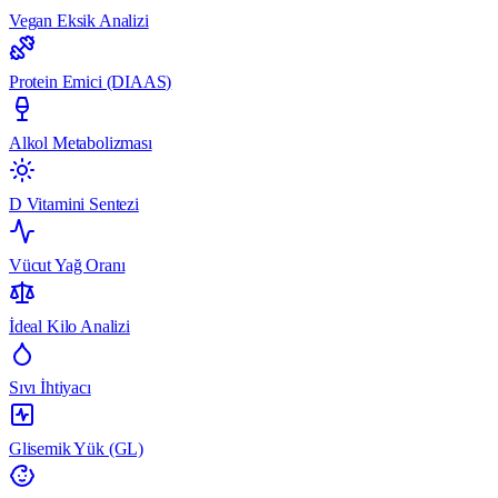
Vegan Eksik Analizi
Protein Emici (DIAAS)
Alkol Metabolizması
D Vitamini Sentezi
Vücut Yağ Oranı
İdeal Kilo Analizi
Sıvı İhtiyacı
Glisemik Yük (GL)