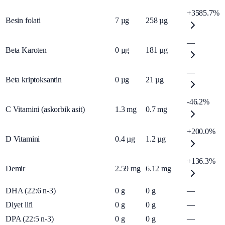
+3585.7%
Besin folati
7
µg
258
µg
—
Beta Karoten
0
µg
181
µg
—
Beta kriptoksantin
0
µg
21
µg
-46.2%
C Vitamini (askorbik asit)
1.3
mg
0.7
mg
+200.0%
D Vitamini
0.4
µg
1.2
µg
+136.3%
Demir
2.59
mg
6.12
mg
DHA (22:6 n-3)
0
g
0
g
—
Diyet lifi
0
g
0
g
—
DPA (22:5 n-3)
0
g
0
g
—