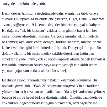
saniyede mümkün hale getirir.
Besin öğeleri tablosuna geçtiğimizde daha ayrıntılı bir tablo ortaya
çıkıyor: Dil toplam 14 kalemde öne çıkarken, Ciğer, Dana 32 kalemde
avantaj sağlıyor ve 19 kalemde değerler birbirine çok yakın kalıyor.
Bu dağılım, "tek bir kazanan" yaklaşımının günlük hayat için her
zaman doğru olmadığını gösterir. Gerçekte insanlar tek bir hedefle
beslenmez; aynı anda enerji dengesi, tokluk, sindirim, mikronutrient
kalitesi ve bütçe gibi farklı kriterleri düşünür. Dolayısıyla bu panelin
doğru kullanımı, bir besini mutlak şekilde diğerinden üstün ilan
etmekten ziyade, ihtiyaç odaklı seçim yapmak olmalı. Sabah kahvaltısı
için farklı, antrenman öncesi veya akşam yemeği için farklı seçim
yapmak çoğu zaman daha akıllıca bir stratejidir.
En dikkat çekici farklardan biri "Bakir" kaleminde görülüyor. Bu
noktada yüzde fark +9546.7% seviyesine ulaşıyor. Yüzde farkların
yüksek olması her zaman otomatik olarak "daha iyi" anlamına gelmez;
burada birim ve hedef birlikte düşünülmelidir. Örneğin bazı öğelerde
çok yüksek değerler herkese uygun olmayabilir, bazı öğelerde ise