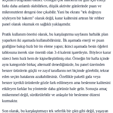
farkı daha anlamlı olabilirken, düşük aktivite günlerinde puan ve
mikronutrient dengesi öne çıkabilir. Yani bu ekranı "tek doğruyu
söyleyen bir hakem" olarak değil, karar kalitesini artıran bir rehber
panel olarak okumak en sağlıklı yaklaşımdır.
Pratik kullanım önerisi olarak, bu karşılaştırma sayfasını haftalık plan
yaparken iki aşamada kullanabilirsiniz. İlk aşamada enerji ve puan
grafiğine bakıp hızlı bir ön eleme yapın; ikinci aşamada besin öğeleri
tablosuna inerek size önemli olan 3-4 kalemi işaretleyin. Böylece karar
süreci hem hızlı hem de kişiselleştirilmiş olur. Örneğin bir hafta içinde
aynı kategoride birkaç alternatif denediğinizde, bu panel üzerinden
benzer ürünlerin güçlü ve zayıf taraflarını net biçimde görebilir, tekrar
eden seçim hatalarını azaltabilirsiniz. Özellikle paketli gıda veya
benzer içerikli ürünlerde gözle fark edilmeyen ama beslenme kalitesini
etkileyen farklar bu yöntemle daha görünür hale gelir. Sonuçta amaç
mükemmel değil, sürdürülebilir ve anlaşılır bir beslenme düzeni
kurmaktır.
Son olarak, bu karşılaştırmayı tek seferlik bir çıktı gibi değil, yaşayan