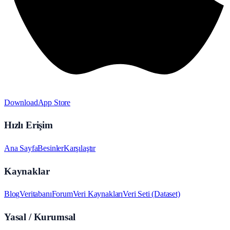
Download
App Store
Hızlı Erişim
Ana Sayfa
Besinler
Karşılaştır
Kaynaklar
Blog
Veritabanı
Forum
Veri Kaynakları
Veri Seti (Dataset)
Yasal / Kurumsal