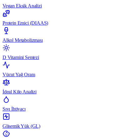
Vegan Eksik Analizi
Protein Emici (DIAAS)
Alkol Metabolizması
D Vitamini Sentezi
Vücut Yağ Oranı
İdeal Kilo Analizi
Sıvı İhtiyacı
Glisemik Yük (GL)