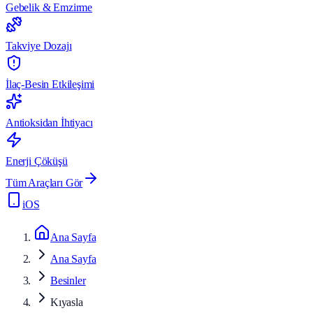
Gebelik & Emzirme
Takviye Dozajı
İlaç-Besin Etkileşimi
Antioksidan İhtiyacı
Enerji Çöküşü
Tüm Araçları Gör
iOS
Ana Sayfa
Ana Sayfa
Besinler
Kıyasla