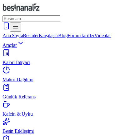
Ana Sayfa
Besinler
Karşılaştır
Blog
Forum
Tarifler
Videolar
Araçlar
Kalori İhtiyacı
Makro Dağılımı
Günlük Referans
Kafein & Uyku
Besin Etkileşimi