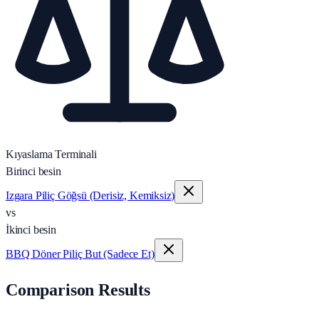
Kıyaslama Terminali
Birinci besin
Izgara Piliç Göğsü (Derisiz, Kemiksiz)
vs
İkinci besin
BBQ Döner Piliç But (Sadece Et)
Comparison Results