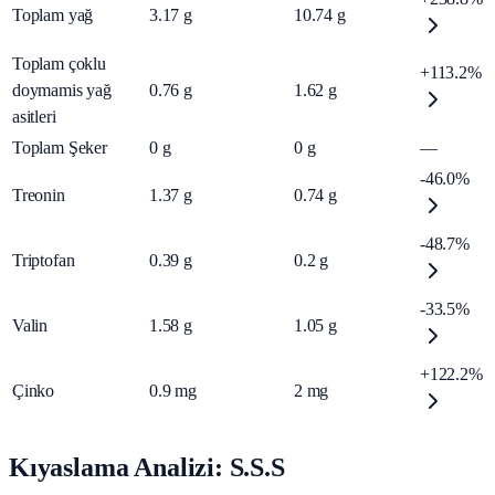
Toplam yağ
3.17
g
10.74
g
Toplam çoklu
+113.2%
doymamis yağ
0.76
g
1.62
g
asitleri
Toplam Şeker
0
g
0
g
—
-46.0%
Treonin
1.37
g
0.74
g
-48.7%
Triptofan
0.39
g
0.2
g
-33.5%
Valin
1.58
g
1.05
g
+122.2%
Çinko
0.9
mg
2
mg
Kıyaslama Analizi: S.S.S