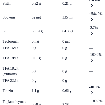
Sistin
0.32
g
0.21
g
+544.2%
Sodyum
52
mg
335
mg
-2.7%
Su
66.14
g
64.35
g
Teobromin
0
mg
0
mg
—
TFA 16:1 t
0
g
0
g
—
-100.0%
TFA 18:1 t
0.01
g
0
g
TFA 18:2 t
0
g
0
g
—
(tanımsız)
TFA 22:1 t
0
g
0
g
—
-40.0%
Tirozin
1.1
g
0.66
g
+180.8%
Toplam doymus
0.99
g
2.78
g