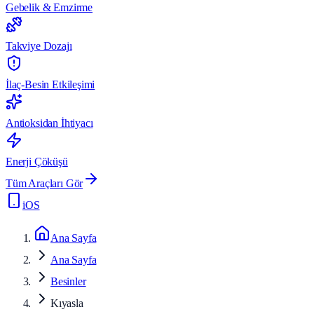
Gebelik & Emzirme
Takviye Dozajı
İlaç-Besin Etkileşimi
Antioksidan İhtiyacı
Enerji Çöküşü
Tüm Araçları Gör
iOS
Ana Sayfa
Ana Sayfa
Besinler
Kıyasla