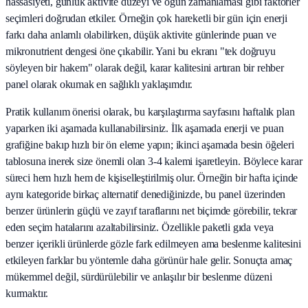
hassasiyeti, günlük aktivite düzeyi ve öğün zamanlaması gibi faktörler
seçimleri doğrudan etkiler. Örneğin çok hareketli bir gün için enerji
farkı daha anlamlı olabilirken, düşük aktivite günlerinde puan ve
mikronutrient dengesi öne çıkabilir. Yani bu ekranı "tek doğruyu
söyleyen bir hakem" olarak değil, karar kalitesini artıran bir rehber
panel olarak okumak en sağlıklı yaklaşımdır.
Pratik kullanım önerisi olarak, bu karşılaştırma sayfasını haftalık plan
yaparken iki aşamada kullanabilirsiniz. İlk aşamada enerji ve puan
grafiğine bakıp hızlı bir ön eleme yapın; ikinci aşamada besin öğeleri
tablosuna inerek size önemli olan 3-4 kalemi işaretleyin. Böylece karar
süreci hem hızlı hem de kişiselleştirilmiş olur. Örneğin bir hafta içinde
aynı kategoride birkaç alternatif denediğinizde, bu panel üzerinden
benzer ürünlerin güçlü ve zayıf taraflarını net biçimde görebilir, tekrar
eden seçim hatalarını azaltabilirsiniz. Özellikle paketli gıda veya
benzer içerikli ürünlerde gözle fark edilmeyen ama beslenme kalitesini
etkileyen farklar bu yöntemle daha görünür hale gelir. Sonuçta amaç
mükemmel değil, sürdürülebilir ve anlaşılır bir beslenme düzeni
kurmaktır.