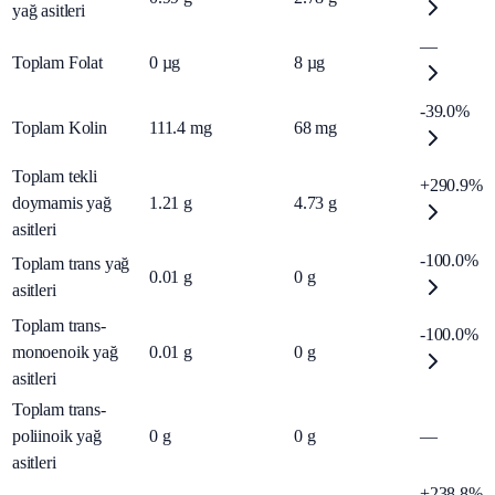
yağ asitleri
—
Toplam Folat
0
µg
8
µg
-39.0%
Toplam Kolin
111.4
mg
68
mg
Toplam tekli
+290.9%
doymamis yağ
1.21
g
4.73
g
asitleri
-100.0%
Toplam trans yağ
0.01
g
0
g
asitleri
Toplam trans-
-100.0%
monoenoik yağ
0.01
g
0
g
asitleri
Toplam trans-
poliinoik yağ
0
g
0
g
—
asitleri
+238.8%