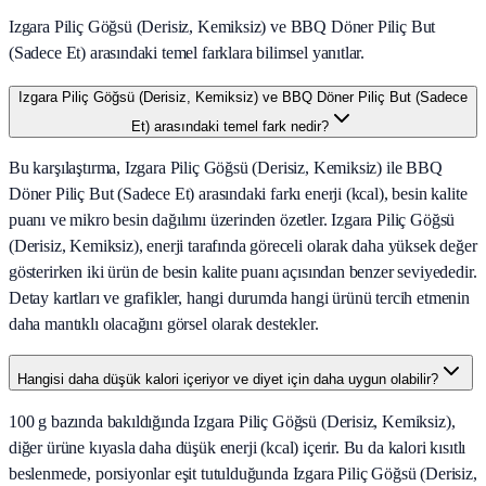
Izgara Piliç Göğsü (Derisiz, Kemiksiz) ve BBQ Döner Piliç But
(Sadece Et) arasındaki temel farklara bilimsel yanıtlar.
Izgara Piliç Göğsü (Derisiz, Kemiksiz) ve BBQ Döner Piliç But (Sadece
Et) arasındaki temel fark nedir?
Bu karşılaştırma, Izgara Piliç Göğsü (Derisiz, Kemiksiz) ile BBQ
Döner Piliç But (Sadece Et) arasındaki farkı enerji (kcal), besin kalite
puanı ve mikro besin dağılımı üzerinden özetler. Izgara Piliç Göğsü
(Derisiz, Kemiksiz), enerji tarafında göreceli olarak daha yüksek değer
gösterirken iki ürün de besin kalite puanı açısından benzer seviyededir.
Detay kartları ve grafikler, hangi durumda hangi ürünü tercih etmenin
daha mantıklı olacağını görsel olarak destekler.
Hangisi daha düşük kalori içeriyor ve diyet için daha uygun olabilir?
100 g bazında bakıldığında Izgara Piliç Göğsü (Derisiz, Kemiksiz),
diğer ürüne kıyasla daha düşük enerji (kcal) içerir. Bu da kalori kısıtlı
beslenmede, porsiyonlar eşit tutulduğunda Izgara Piliç Göğsü (Derisiz,