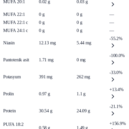
MUFA 20:1
0.02
g
0.03
g
MUFA 22:1
0
g
0
g
—
MUFA 22:1 c
0
g
0
g
—
MUFA 24:1 c
0
g
0
g
—
-55.2%
Niasin
12.13
mg
5.44
mg
-100.0%
Pantotenik asit
1.71
mg
0
mg
-33.0%
Potasyum
391
mg
262
mg
+13.4%
Prolin
0.97
g
1.1
g
-21.1%
Protein
30.54
g
24.09
g
+156.9%
PUFA 18:2
0.58
g
1.49
g