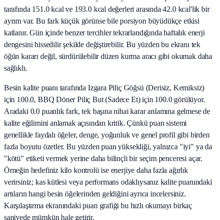
tarafında 151.0 kcal ve 193.0 kcal değerleri arasında 42.0 kcal'lik bir
ayrım var. Bu fark küçük görünse bile porsiyon büyüdükçe etkisi
katlanır. Gün içinde benzer tercihler tekrarlandığında haftalık enerji
dengesini hissedilir şekilde değiştirebilir. Bu yüzden bu ekranı tek
öğün kararı değil, sürdürülebilir düzen kurma aracı gibi okumak daha
sağlıklı.
Besin kalite puanı tarafında Izgara Piliç Göğsü (Derisiz, Kemiksiz)
için 100.0, BBQ Döner Piliç But (Sadece Et) için 100.0 görülüyor.
Aradaki 0.0 puanlık fark, tek başına nihai karar anlamına gelmese de
kalite eğilimini anlamak açısından kritik. Çünkü puan sistemi
genellikle faydalı öğeler, denge, yoğunluk ve genel profil gibi birden
fazla boyutu özetler. Bu yüzden puan yüksekliği, yalnızca "iyi" ya da
"kötü" etiketi vermek yerine daha bilinçli bir seçim penceresi açar.
Örneğin hedefiniz kilo kontrolü ise enerjiye daha fazla ağırlık
verirsiniz; kas kütlesi veya performans odaklıysanız kalite puanındaki
artıların hangi besin öğelerinden geldiğini ayrıca incelersiniz.
Karşılaştırma ekranındaki puan grafiği bu hızlı okumayı birkaç
saniyede mümkün hale getirir.