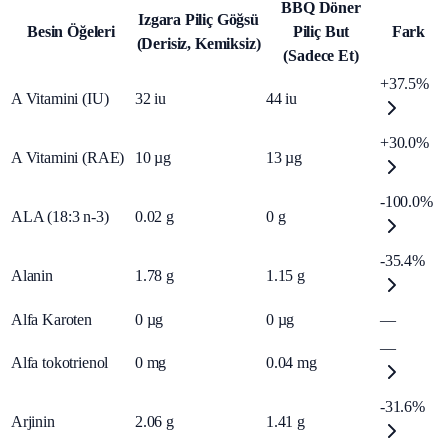
BBQ Döner
Izgara Piliç Göğsü
Besin Öğeleri
Piliç But
Fark
(Derisiz, Kemiksiz)
(Sadece Et)
+37.5%
A Vitamini (IU)
32
iu
44
iu
+30.0%
A Vitamini (RAE)
10
µg
13
µg
-100.0%
ALA (18:3 n-3)
0.02
g
0
g
-35.4%
Alanin
1.78
g
1.15
g
Alfa Karoten
0
µg
0
µg
—
—
Alfa tokotrienol
0
mg
0.04
mg
-31.6%
Arjinin
2.06
g
1.41
g