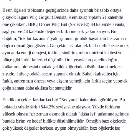
Besin öğeleri tablosuna geçtiğimizde daha ayrıntılı bir tablo ortaya
çıkıyor: Izgara Piliç Göğsü (Derisiz, Kemiksiz) toplam 51 kalemde
öne çıkarken, BBQ Döner Piliç But (Sadece Et) 34 kalemde avantaj
sağlıyor ve 44 kalemde değerler birbirine çok yakın kalıyor. Bu
dağılım, "tek bir kazanan" yaklaşımının günlük hayat için her zaman
doğru olmadığını gösterir. Gerçekte insanlar tek bir hedefle beslenmez;
aynı anda enerji dengesi, tokluk, sindirim, mikronutrient kalitesi ve
bütçe gibi farklı kriterleri düşünür. Dolayısıyla bu panelin doğru
kullanımı, bir besini mutlak şekilde diğerinden üstün ilan etmekten
ziyade, ihtiyaç odaklı seçim yapmak olmalı. Sabah kahvaltısı için
farklı, antrenman öncesi veya akşam yemeği için farklı seçim yapmak
çoğu zaman daha akıllıca bir stratejidir.
En dikkat çekici farklardan biri "Sodyum" kaleminde görülüyor. Bu
noktada yüzde fark +544.2% seviyesine ulaşıyor. Yüzde farkların
yüksek olması her zaman otomatik olarak "daha iyi" anlamına gelmez;
burada birim ve hedef birlikte düşünülmelidir. Örneğin bazı öğelerde
çok yüksek değerler herkese uygun olmayabilir, bazı öğelerde ise