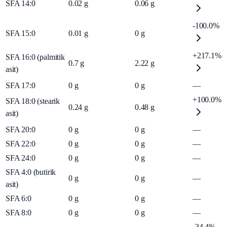
SFA 14:0
0.02
g
0.06
g
-100.0%
SFA 15:0
0.01
g
0
g
+217.1%
SFA 16:0 (palmitik
0.7
g
2.22
g
asit)
SFA 17:0
0
g
0
g
—
+100.0%
SFA 18:0 (stearik
0.24
g
0.48
g
asit)
SFA 20:0
0
g
0
g
—
SFA 22:0
0
g
0
g
—
SFA 24:0
0
g
0
g
—
SFA 4:0 (butirik
0
g
0
g
—
asit)
SFA 6:0
0
g
0
g
—
SFA 8:0
0
g
0
g
—
-34.4%