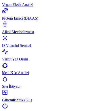
Vegan Eksik Analizi
Protein Emici (DIAAS)
Alkol Metabolizması
D Vitamini Sentezi
Vücut Yağ Oranı
İdeal Kilo Analizi
Sıvı İhtiyacı
Glisemik Yük (GL)