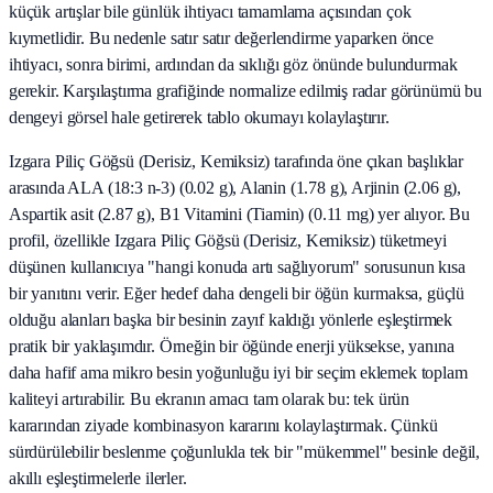
küçük artışlar bile günlük ihtiyacı tamamlama açısından çok
kıymetlidir. Bu nedenle satır satır değerlendirme yaparken önce
ihtiyacı, sonra birimi, ardından da sıklığı göz önünde bulundurmak
gerekir. Karşılaştırma grafiğinde normalize edilmiş radar görünümü bu
dengeyi görsel hale getirerek tablo okumayı kolaylaştırır.
Izgara Piliç Göğsü (Derisiz, Kemiksiz) tarafında öne çıkan başlıklar
arasında ALA (18:3 n-3) (0.02 g), Alanin (1.78 g), Arjinin (2.06 g),
Aspartik asit (2.87 g), B1 Vitamini (Tiamin) (0.11 mg) yer alıyor. Bu
profil, özellikle Izgara Piliç Göğsü (Derisiz, Kemiksiz) tüketmeyi
düşünen kullanıcıya "hangi konuda artı sağlıyorum" sorusunun kısa
bir yanıtını verir. Eğer hedef daha dengeli bir öğün kurmaksa, güçlü
olduğu alanları başka bir besinin zayıf kaldığı yönlerle eşleştirmek
pratik bir yaklaşımdır. Örneğin bir öğünde enerji yüksekse, yanına
daha hafif ama mikro besin yoğunluğu iyi bir seçim eklemek toplam
kaliteyi artırabilir. Bu ekranın amacı tam olarak bu: tek ürün
kararından ziyade kombinasyon kararını kolaylaştırmak. Çünkü
sürdürülebilir beslenme çoğunlukla tek bir "mükemmel" besinle değil,
akıllı eşleştirmelerle ilerler.