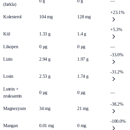
0
g
0
g
—
(farkla)
+23.1%
Kolesterol
104
mg
128
mg
+5.3%
Kül
1.33
g
1.4
g
Likopen
0
µg
0
µg
—
-33.0%
Lizin
2.94
g
1.97
g
-31.2%
Losin
2.53
g
1.74
g
Lutein +
0
µg
0
µg
—
zeaksantin
-38.2%
Magnezyum
34
mg
21
mg
-100.0%
Mangan
0.01
mg
0
mg