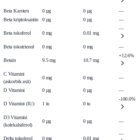
Beta Karoten
0
µg
0
µg
—
Beta kriptoksantin
0
µg
0
µg
—
—
Beta tokoferol
0
mg
0.01
mg
Beta tokotrienol
0
mg
0
mg
—
+12.6%
Betain
9.5
mg
10.7
mg
C Vitamini
0
mg
0
mg
—
(askorbik asit)
D Vitamini
0
µg
0
µg
—
-100.0%
D Vitamini (IU)
1
iu
0
iu
D3 Vitamini
0
µg
0
µg
—
(kolekalsiferol)
—
Delta tokoferol
0
mg
0.01
mg