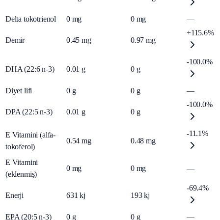
Delta tokotrienol
0
mg
0
mg
—
+115.6%
Demir
0.45
mg
0.97
mg
-100.0%
DHA (22:6 n-3)
0.01
g
0
g
Diyet lifi
0
g
0
g
—
-100.0%
DPA (22:5 n-3)
0.01
g
0
g
-11.1%
E Vitamini (alfa-
0.54
mg
0.48
mg
tokoferol)
E Vitamini
0
mg
0
mg
—
(eklenmiş)
-69.4%
Enerji
631
kj
193
kj
EPA (20:5 n-3)
0
g
0
g
—