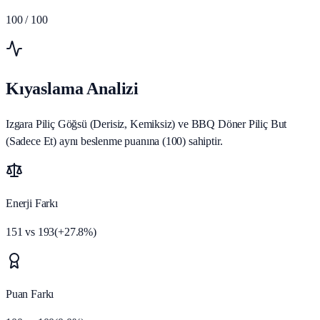
100
/ 100
Kıyaslama Analizi
Izgara Piliç Göğsü (Derisiz, Kemiksiz) ve BBQ Döner Piliç But
(Sadece Et) aynı beslenme puanına (100) sahiptir.
Enerji Farkı
151
vs
193
(
+
27.8
%)
Puan Farkı