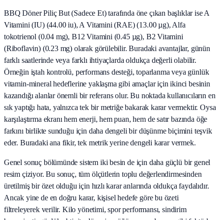
BBQ Döner Piliç But (Sadece Et) tarafında öne çıkan başlıklar ise A
Vitamini (IU) (44.00 iu), A Vitamini (RAE) (13.00 µg), Alfa
tokotrienol (0.04 mg), B12 Vitamini (0.45 µg), B2 Vitamini
(Riboflavin) (0.23 mg) olarak görülebilir. Buradaki avantajlar, günün
farklı saatlerinde veya farklı ihtiyaçlarda oldukça değerli olabilir.
Örneğin iştah kontrolü, performans desteği, toparlanma veya günlük
vitamin-mineral hedeflerine yaklaşma gibi amaçlar için ikinci besinin
kazandığı alanlar önemli bir referans olur. Bu noktada kullanıcıların en
sık yaptığı hata, yalnızca tek bir metriğe bakarak karar vermektir. Oysa
karşılaştırma ekranı hem enerji, hem puan, hem de satır bazında öğe
farkını birlikte sunduğu için daha dengeli bir düşünme biçimini teşvik
eder. Buradaki ana fikir, tek metrik yerine dengeli karar vermek.
Genel sonuç bölümünde sistem iki besin de için daha güçlü bir genel
resim çiziyor. Bu sonuç, tüm ölçütlerin toplu değerlendirmesinden
üretilmiş bir özet olduğu için hızlı karar anlarında oldukça faydalıdır.
Ancak yine de en doğru karar, kişisel hedefe göre bu özeti
filtreleyerek verilir. Kilo yönetimi, spor performansı, sindirim