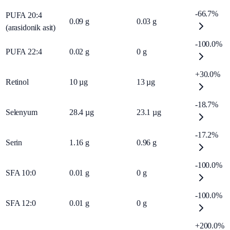
-66.7%
PUFA 20:4
0.09
g
0.03
g
(arasidonik asit)
-100.0%
PUFA 22:4
0.02
g
0
g
+30.0%
Retinol
10
µg
13
µg
-18.7%
Selenyum
28.4
µg
23.1
µg
-17.2%
Serin
1.16
g
0.96
g
-100.0%
SFA 10:0
0.01
g
0
g
-100.0%
SFA 12:0
0.01
g
0
g
+200.0%