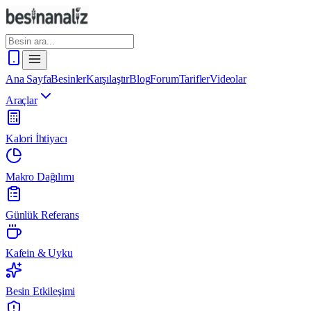
Ana Sayfa
Besinler
Karşılaştır
Blog
Forum
Tarifler
Videolar
Araçlar
Kalori İhtiyacı
Makro Dağılımı
Günlük Referans
Kafein & Uyku
Besin Etkileşimi