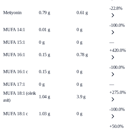
-22.8%
Metiyonin
0.79
g
0.61
g
-100.0%
MUFA 14:1
0.01
g
0
g
MUFA 15:1
0
g
0
g
—
+420.0%
MUFA 16:1
0.15
g
0.78
g
-100.0%
MUFA 16:1 c
0.15
g
0
g
MUFA 17:1
0
g
0
g
—
+275.0%
MUFA 18:1 (oleik
1.04
g
3.9
g
asit)
-100.0%
MUFA 18:1 c
1.03
g
0
g
+50.0%