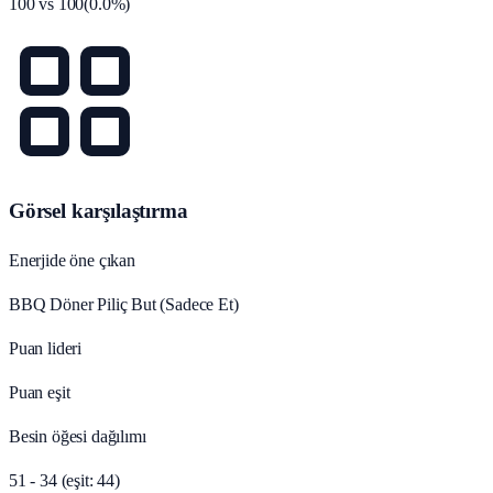
100
vs
100
(
0.0
%)
Görsel karşılaştırma
Enerjide öne çıkan
BBQ Döner Piliç But (Sadece Et)
Puan lideri
Puan eşit
Besin öğesi dağılımı
51 - 34 (eşit: 44)