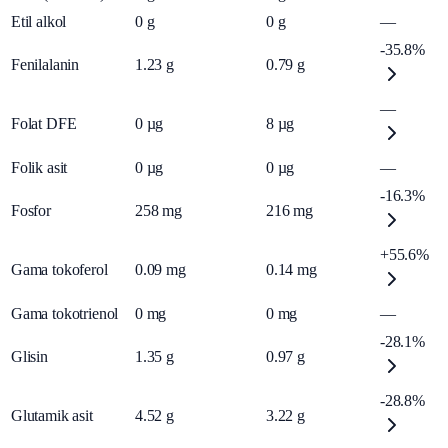
Etil alkol
0
g
0
g
—
-35.8%
Fenilalanin
1.23
g
0.79
g
—
Folat DFE
0
µg
8
µg
Folik asit
0
µg
0
µg
—
-16.3%
Fosfor
258
mg
216
mg
+55.6%
Gama tokoferol
0.09
mg
0.14
mg
Gama tokotrienol
0
mg
0
mg
—
-28.1%
Glisin
1.35
g
0.97
g
-28.8%
Glutamik asit
4.52
g
3.22
g