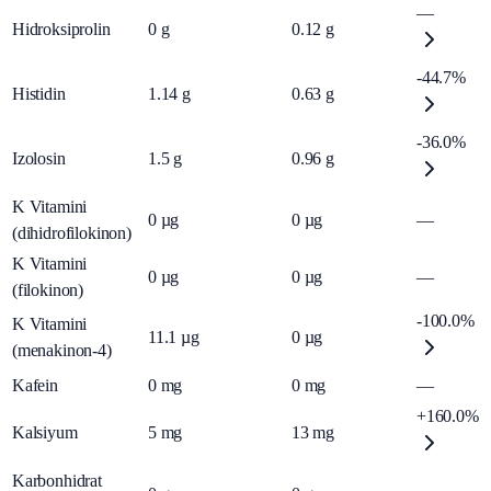
—
Hidroksiprolin
0
g
0.12
g
-44.7%
Histidin
1.14
g
0.63
g
-36.0%
Izolosin
1.5
g
0.96
g
K Vitamini
0
µg
0
µg
—
(dihidrofilokinon)
K Vitamini
0
µg
0
µg
—
(filokinon)
-100.0%
K Vitamini
11.1
µg
0
µg
(menakinon-4)
Kafein
0
mg
0
mg
—
+160.0%
Kalsiyum
5
mg
13
mg
Karbonhidrat