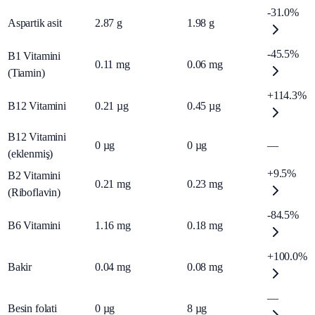
-31.0%
Aspartik asit
2.87
g
1.98
g
-45.5%
B1 Vitamini
0.11
mg
0.06
mg
(Tiamin)
+114.3%
B12 Vitamini
0.21
µg
0.45
µg
B12 Vitamini
0
µg
0
µg
—
(eklenmiş)
+9.5%
B2 Vitamini
0.21
mg
0.23
mg
(Riboflavin)
-84.5%
B6 Vitamini
1.16
mg
0.18
mg
+100.0%
Bakir
0.04
mg
0.08
mg
—
Besin folati
0
µg
8
µg