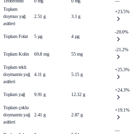
Teobromin
0
mg
0
mg
—
Toplam
+23.5%
doymus yağ
2.51
g
3.1
g
asitleri
-20.0%
Toplam Folat
5
µg
4
µg
-21.2%
Toplam Kolin
69.8
mg
55
mg
Toplam tekli
+25.3%
doymamis yağ
4.11
g
5.15
g
asitleri
+24.3%
Toplam yağ
9.91
g
12.32
g
Toplam çoklu
+19.1%
doymamis yağ
2.41
g
2.87
g
asitleri
—