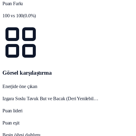
Puan Farkı
100
vs
100
(
0.0
%)
Görsel karşılaştırma
Enerjide öne çıkan
Izgara Soslu Tavuk But ve Bacak (Deri Yenilebil…
Puan lideri
Puan eşit
Besin öğesi dağılımı