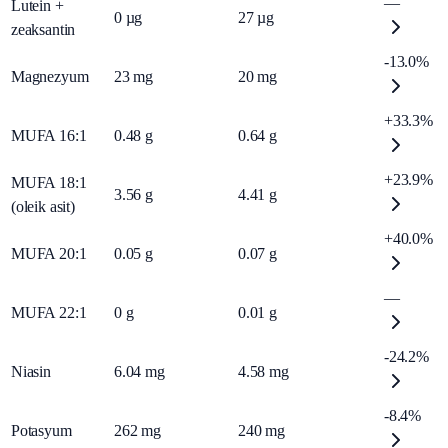
—
Lutein +
0
µg
27
µg
zeaksantin
-13.0%
Magnezyum
23
mg
20
mg
+33.3%
MUFA 16:1
0.48
g
0.64
g
+23.9%
MUFA 18:1
3.56
g
4.41
g
(oleik asit)
+40.0%
MUFA 20:1
0.05
g
0.07
g
—
MUFA 22:1
0
g
0.01
g
-24.2%
Niasin
6.04
mg
4.58
mg
-8.4%
Potasyum
262
mg
240
mg