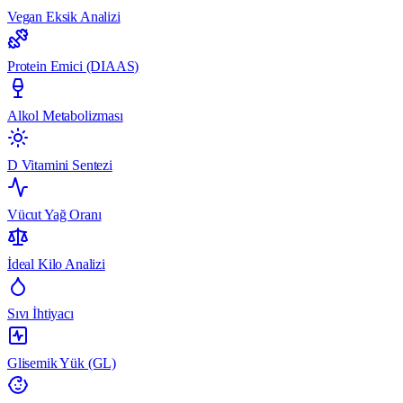
Vegan Eksik Analizi
Protein Emici (DIAAS)
Alkol Metabolizması
D Vitamini Sentezi
Vücut Yağ Oranı
İdeal Kilo Analizi
Sıvı İhtiyacı
Glisemik Yük (GL)