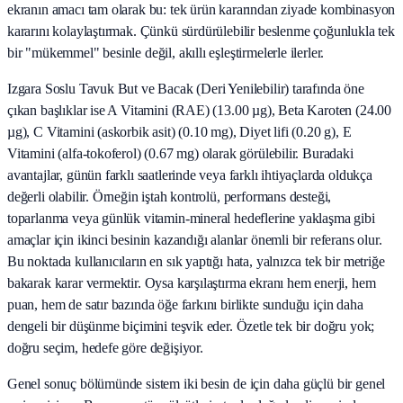
ekranın amacı tam olarak bu: tek ürün kararından ziyade kombinasyon
kararını kolaylaştırmak. Çünkü sürdürülebilir beslenme çoğunlukla tek
bir "mükemmel" besinle değil, akıllı eşleştirmelerle ilerler.
Izgara Soslu Tavuk But ve Bacak (Deri Yenilebilir) tarafında öne
çıkan başlıklar ise A Vitamini (RAE) (13.00 µg), Beta Karoten (24.00
µg), C Vitamini (askorbik asit) (0.10 mg), Diyet lifi (0.20 g), E
Vitamini (alfa-tokoferol) (0.67 mg) olarak görülebilir. Buradaki
avantajlar, günün farklı saatlerinde veya farklı ihtiyaçlarda oldukça
değerli olabilir. Örneğin iştah kontrolü, performans desteği,
toparlanma veya günlük vitamin-mineral hedeflerine yaklaşma gibi
amaçlar için ikinci besinin kazandığı alanlar önemli bir referans olur.
Bu noktada kullanıcıların en sık yaptığı hata, yalnızca tek bir metriğe
bakarak karar vermektir. Oysa karşılaştırma ekranı hem enerji, hem
puan, hem de satır bazında öğe farkını birlikte sunduğu için daha
dengeli bir düşünme biçimini teşvik eder. Özetle tek bir doğru yok;
doğru seçim, hedefe göre değişiyor.
Genel sonuç bölümünde sistem iki besin de için daha güçlü bir genel