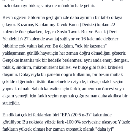
hızlı okumayı birkaç saniyede mümkün hale getirir.
Besin öğeleri tablosuna geçtiğimizde daha ayrıntılı bir tablo ortaya
çıkıyor: Kızarmış Kaplanmış Tavuk Budu (Derisiz) toplam 22
kalemde öne çıkarken, Izgara Soslu Tavuk But ve Bacak (Deri
Yenilebilir) 27 kalemde avantaj sağlıyor ve 16 kalemde değerler
birbirine çok yakın kalıyor. Bu dağılım, "tek bir kazanan"
yaklaşımının günlük hayat için her zaman doğru olmadığını gösterir.
Gerçekte insanlar tek bir hedefle beslenmez; aynı anda enerji dengesi,
tokluk, sindirim, mikronutrient kalitesi ve bütçe gibi farklı kriterleri
düşünür. Dolayısıyla bu panelin doğru kullanımı, bir besini mutlak
şekilde diğerinden üstün ilan etmekten ziyade, ihtiyaç odaklı seçim
yapmak olmalı. Sabah kahvaltısı için farklı, antrenman öncesi veya
akşam yemeği için farklı seçim yapmak çoğu zaman daha akıllıca bir
stratejidir.
En dikkat çekici farklardan biri "EPA (20:5 n-3)" kaleminde
görülüyor. Bu noktada yüzde fark -100.0% seviyesine ulaşıyor. Yüzde
farkların yüksek olması her zaman otomatik olarak "daha iyi"