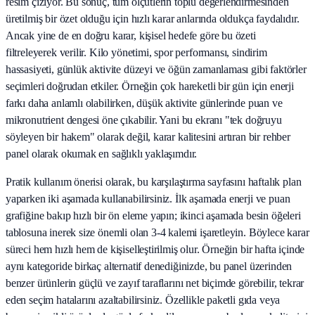
resim çiziyor. Bu sonuç, tüm ölçütlerin toplu değerlendirmesinden
üretilmiş bir özet olduğu için hızlı karar anlarında oldukça faydalıdır.
Ancak yine de en doğru karar, kişisel hedefe göre bu özeti
filtreleyerek verilir. Kilo yönetimi, spor performansı, sindirim
hassasiyeti, günlük aktivite düzeyi ve öğün zamanlaması gibi faktörler
seçimleri doğrudan etkiler. Örneğin çok hareketli bir gün için enerji
farkı daha anlamlı olabilirken, düşük aktivite günlerinde puan ve
mikronutrient dengesi öne çıkabilir. Yani bu ekranı "tek doğruyu
söyleyen bir hakem" olarak değil, karar kalitesini artıran bir rehber
panel olarak okumak en sağlıklı yaklaşımdır.
Pratik kullanım önerisi olarak, bu karşılaştırma sayfasını haftalık plan
yaparken iki aşamada kullanabilirsiniz. İlk aşamada enerji ve puan
grafiğine bakıp hızlı bir ön eleme yapın; ikinci aşamada besin öğeleri
tablosuna inerek size önemli olan 3-4 kalemi işaretleyin. Böylece karar
süreci hem hızlı hem de kişiselleştirilmiş olur. Örneğin bir hafta içinde
aynı kategoride birkaç alternatif denediğinizde, bu panel üzerinden
benzer ürünlerin güçlü ve zayıf taraflarını net biçimde görebilir, tekrar
eden seçim hatalarını azaltabilirsiniz. Özellikle paketli gıda veya