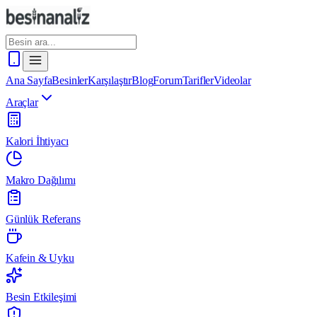
Ana Sayfa
Besinler
Karşılaştır
Blog
Forum
Tarifler
Videolar
Araçlar
Kalori İhtiyacı
Makro Dağılımı
Günlük Referans
Kafein & Uyku
Besin Etkileşimi