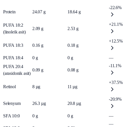
-22.6%
Protein
24.07
g
18.64
g
+21.1%
PUFA 18:2
2.09
g
2.53
g
(linoleik asit)
+12.5%
PUFA 18:3
0.16
g
0.18
g
PUFA 18:4
0
g
0
g
—
-11.1%
PUFA 20:4
0.09
g
0.08
g
(arasidonik asit)
+37.5%
Retinol
8
µg
11
µg
-20.9%
Selenyum
26.3
µg
20.8
µg
SFA 10:0
0
g
0
g
—
—