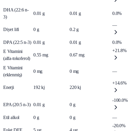
DHA (22:6 n-
0.01
g
0.01
g
0.0%
3)
—
Diyet lifi
0
g
0.2
g
DPA (22:5 n-3)
0.01
g
0.01
g
0.0%
+21.8%
E Vitamini
0.55
mg
0.67
mg
(alfa-tokoferol)
E Vitamini
0
mg
0
mg
—
(eklenmiş)
+14.6%
Enerji
192
kj
220
kj
-100.0%
EPA (20:5 n-3)
0.01
g
0
g
Etil alkol
0
g
0
g
—
-20.0%
Folat DFE
5
µg
4
µg