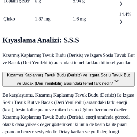
Toplam Şeker
0
g
5.94
g
-14.4%
Çinko
1.87
mg
1.6
mg
Kıyaslama Analizi: S.S.S
Kızarmış Kaplanmış Tavuk Budu (Derisiz) ve Izgara Soslu Tavuk But
ve Bacak (Deri Yenilebilir) arasındaki temel farklara bilimsel yanıtlar.
Kızarmış Kaplanmış Tavuk Budu (Derisiz) ve Izgara Soslu Tavuk But
ve Bacak (Deri Yenilebilir) arasındaki temel fark nedir?
Bu karşılaştırma, Kızarmış Kaplanmış Tavuk Budu (Derisiz) ile Izgara
Soslu Tavuk But ve Bacak (Deri Yenilebilir) arasındaki farkı enerji
(kcal), besin kalite puanı ve mikro besin dağılımı üzerinden özetler.
Kızarmış Kaplanmış Tavuk Budu (Derisiz), enerji tarafında göreceli
olarak daha yüksek değer gösterirken iki ürün de besin kalite puanı
açısından benzer seviyededir. Detay kartları ve grafikler, hangi