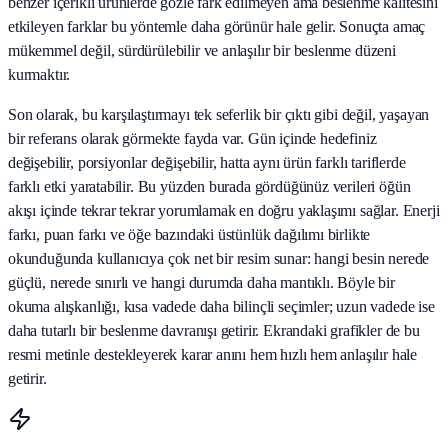
benzer içerikli ürünlerde gözle fark edilmeyen ama beslenme kalitesini
etkileyen farklar bu yöntemle daha görünür hale gelir. Sonuçta amaç
mükemmel değil, sürdürülebilir ve anlaşılır bir beslenme düzeni
kurmaktır.
Son olarak, bu karşılaştırmayı tek seferlik bir çıktı gibi değil, yaşayan
bir referans olarak görmekte fayda var. Gün içinde hedefiniz
değişebilir, porsiyonlar değişebilir, hatta aynı ürün farklı tariflerde
farklı etki yaratabilir. Bu yüzden burada gördüğünüz verileri öğün
akışı içinde tekrar tekrar yorumlamak en doğru yaklaşımı sağlar. Enerji
farkı, puan farkı ve öğe bazındaki üstünlük dağılımı birlikte
okunduğunda kullanıcıya çok net bir resim sunar: hangi besin nerede
güçlü, nerede sınırlı ve hangi durumda daha mantıklı. Böyle bir
okuma alışkanlığı, kısa vadede daha bilinçli seçimler; uzun vadede ise
daha tutarlı bir beslenme davranışı getirir. Ekrandaki grafikler de bu
resmi metinle destekleyerek karar anını hem hızlı hem anlaşılır hale
getirir.