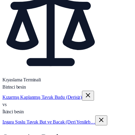
Kıyaslama Terminali
Birinci besin
Kızarmış Kaplanmış Tavuk Budu (Derisiz)
vs
İkinci besin
Izgara Soslu Tavuk But ve Bacak (Deri Yenileb…