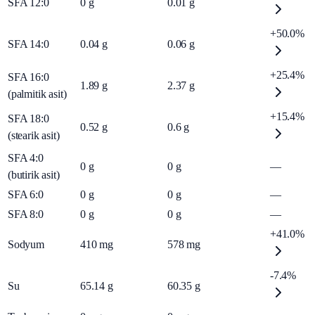
SFA 12:0
0
g
0.01
g
+50.0%
SFA 14:0
0.04
g
0.06
g
+25.4%
SFA 16:0
1.89
g
2.37
g
(palmitik asit)
+15.4%
SFA 18:0
0.52
g
0.6
g
(stearik asit)
SFA 4:0
0
g
0
g
—
(butirik asit)
SFA 6:0
0
g
0
g
—
SFA 8:0
0
g
0
g
—
+41.0%
Sodyum
410
mg
578
mg
-7.4%
Su
65.14
g
60.35
g