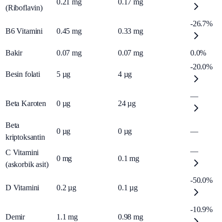
0.21
mg
0.17
mg
(Riboflavin)
-26.7%
B6 Vitamini
0.45
mg
0.33
mg
Bakir
0.07
mg
0.07
mg
0.0%
-20.0%
Besin folati
5
µg
4
µg
—
Beta Karoten
0
µg
24
µg
Beta
0
µg
0
µg
—
kriptoksantin
—
C Vitamini
0
mg
0.1
mg
(askorbik asit)
-50.0%
D Vitamini
0.2
µg
0.1
µg
-10.9%
Demir
1.1
mg
0.98
mg