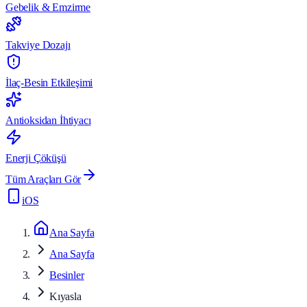
Gebelik & Emzirme
Takviye Dozajı
İlaç-Besin Etkileşimi
Antioksidan İhtiyacı
Enerji Çöküşü
Tüm Araçları Gör
iOS
Ana Sayfa
Ana Sayfa
Besinler
Kıyasla