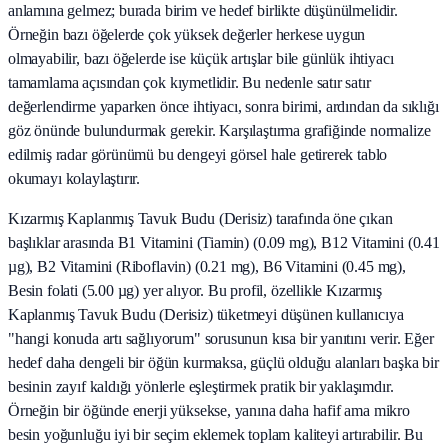
anlamına gelmez; burada birim ve hedef birlikte düşünülmelidir.
Örneğin bazı öğelerde çok yüksek değerler herkese uygun
olmayabilir, bazı öğelerde ise küçük artışlar bile günlük ihtiyacı
tamamlama açısından çok kıymetlidir. Bu nedenle satır satır
değerlendirme yaparken önce ihtiyacı, sonra birimi, ardından da sıklığı
göz önünde bulundurmak gerekir. Karşılaştırma grafiğinde normalize
edilmiş radar görünümü bu dengeyi görsel hale getirerek tablo
okumayı kolaylaştırır.
Kızarmış Kaplanmış Tavuk Budu (Derisiz) tarafında öne çıkan
başlıklar arasında B1 Vitamini (Tiamin) (0.09 mg), B12 Vitamini (0.41
µg), B2 Vitamini (Riboflavin) (0.21 mg), B6 Vitamini (0.45 mg),
Besin folati (5.00 µg) yer alıyor. Bu profil, özellikle Kızarmış
Kaplanmış Tavuk Budu (Derisiz) tüketmeyi düşünen kullanıcıya
"hangi konuda artı sağlıyorum" sorusunun kısa bir yanıtını verir. Eğer
hedef daha dengeli bir öğün kurmaksa, güçlü olduğu alanları başka bir
besinin zayıf kaldığı yönlerle eşleştirmek pratik bir yaklaşımdır.
Örneğin bir öğünde enerji yüksekse, yanına daha hafif ama mikro
besin yoğunluğu iyi bir seçim eklemek toplam kaliteyi artırabilir. Bu