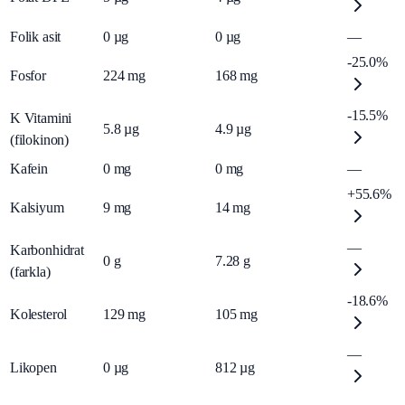
Folik asit
0
µg
0
µg
—
-25.0%
Fosfor
224
mg
168
mg
-15.5%
K Vitamini
5.8
µg
4.9
µg
(filokinon)
Kafein
0
mg
0
mg
—
+55.6%
Kalsiyum
9
mg
14
mg
—
Karbonhidrat
0
g
7.28
g
(farkla)
-18.6%
Kolesterol
129
mg
105
mg
—
Likopen
0
µg
812
µg