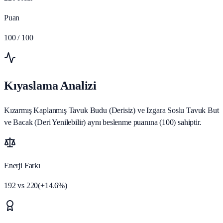
Puan
100
/ 100
Kıyaslama Analizi
Kızarmış Kaplanmış Tavuk Budu (Derisiz) ve Izgara Soslu Tavuk But
ve Bacak (Deri Yenilebilir) aynı beslenme puanına (100) sahiptir.
Enerji Farkı
192
vs
220
(
+
14.6
%)