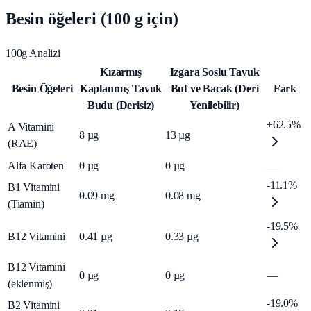
Besin öğeleri (100 g için)
100g Analizi
Kızarmış
Izgara Soslu Tavuk
Besin Öğeleri
Kaplanmış Tavuk
But ve Bacak (Deri
Fark
Budu (Derisiz)
Yenilebilir)
+62.5%
A Vitamini
8
µg
13
µg
(RAE)
Alfa Karoten
0
µg
0
µg
—
-11.1%
B1 Vitamini
0.09
mg
0.08
mg
(Tiamin)
-19.5%
B12 Vitamini
0.41
µg
0.33
µg
B12 Vitamini
0
µg
0
µg
—
(eklenmiş)
-19.0%
B2 Vitamini