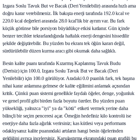
Izgara Soslu Tavuk But ve Bacak (Deri Yenilebilir) arasında hızlı ama
doğru karar verebilmeniz. İlk bakışta enerji tarafında 192.0 kcal ve
220.0 kcal değerleri arasında 28.0 kcal'lik bir ayrım var. Bu fark
küçük görünse bile porsiyon büyüdükçe etkisi katlanır. Gün içinde
benzer tercihler tekrarlandığında haftalık enerji dengesini hissedilir
şekilde değiştirebilir. Bu yüzden bu ekranı tek öğün kararı değil,
sürdürülebilir düzen kurma aracı gibi okumak daha sağlıklı.
Besin kalite puanı tarafında Kızarmış Kaplanmış Tavuk Budu
(Derisiz) için 100.0, Izgara Soslu Tavuk But ve Bacak (Deri
Yenilebilir) için 100.0 görülüyor. Aradaki 0.0 puanlık fark, tek başına
nihai karar anlamına gelmese de kalite eğilimini anlamak açısından
kritik. Çünkü puan sistemi genellikle faydalı öğeler, denge, yoğunluk
ve genel profil gibi birden fazla boyutu özetler. Bu yüzden puan
yüksekliği, yalnızca "iyi" ya da "kötü" etiketi vermek yerine daha
bilinçli bir seçim penceresi açar. Örneğin hedefiniz kilo kontrolü ise
enerjiye daha fazla ağırlık verirsiniz; kas kütlesi veya performans
odaklıysanız kalite puanındaki artıların hangi besin öğelerinden
geldiğini ayrıca incelersiniz. Karşılaştırma ekranındaki puan grafiği bu