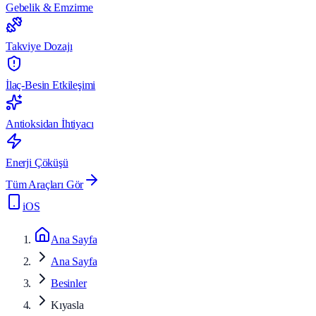
Gebelik & Emzirme
Takviye Dozajı
İlaç-Besin Etkileşimi
Antioksidan İhtiyacı
Enerji Çöküşü
Tüm Araçları Gör
iOS
Ana Sayfa
Ana Sayfa
Besinler
Kıyasla