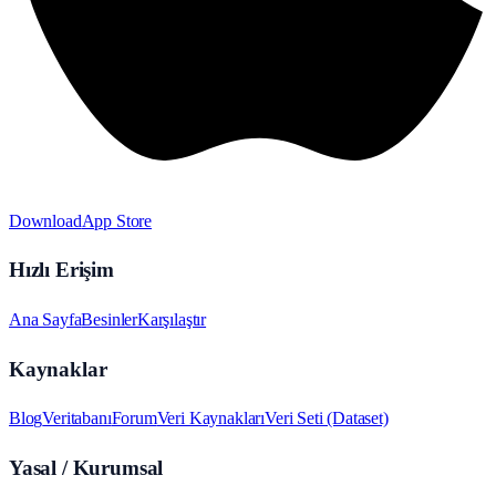
Download
App Store
Hızlı Erişim
Ana Sayfa
Besinler
Karşılaştır
Kaynaklar
Blog
Veritabanı
Forum
Veri Kaynakları
Veri Seti (Dataset)
Yasal / Kurumsal