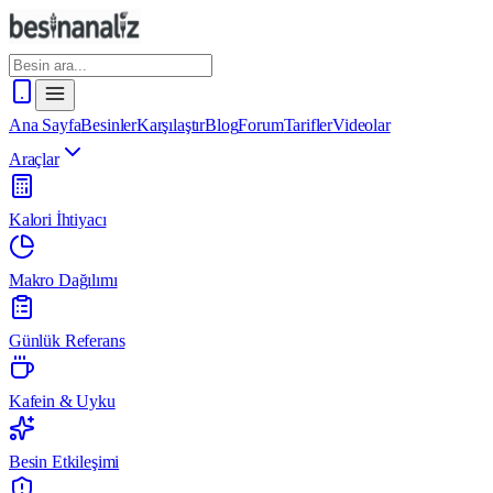
Ana Sayfa
Besinler
Karşılaştır
Blog
Forum
Tarifler
Videolar
Araçlar
Kalori İhtiyacı
Makro Dağılımı
Günlük Referans
Kafein & Uyku
Besin Etkileşimi