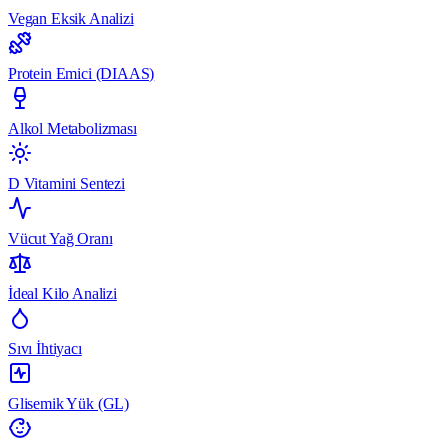
Vegan Eksik Analizi
Protein Emici (DIAAS)
Alkol Metabolizması
D Vitamini Sentezi
Vücut Yağ Oranı
İdeal Kilo Analizi
Sıvı İhtiyacı
Glisemik Yük (GL)