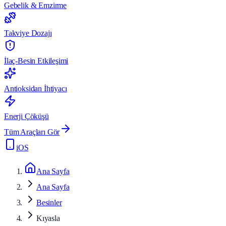
Gebelik & Emzirme
Takviye Dozajı
İlaç-Besin Etkileşimi
Antioksidan İhtiyacı
Enerji Çöküşü
Tüm Araçları Gör
iOS
Ana Sayfa
Ana Sayfa
Besinler
Kıyasla