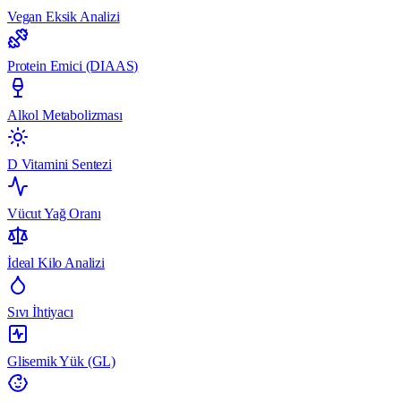
Vegan Eksik Analizi
Protein Emici (DIAAS)
Alkol Metabolizması
D Vitamini Sentezi
Vücut Yağ Oranı
İdeal Kilo Analizi
Sıvı İhtiyacı
Glisemik Yük (GL)