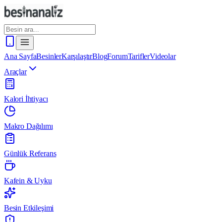
Ana Sayfa
Besinler
Karşılaştır
Blog
Forum
Tarifler
Videolar
Araçlar
Kalori İhtiyacı
Makro Dağılımı
Günlük Referans
Kafein & Uyku
Besin Etkileşimi