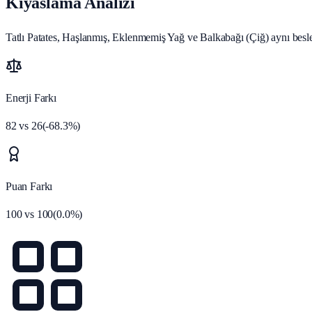
Kıyaslama Analizi
Tatlı Patates, Haşlanmış, Eklenmemiş Yağ ve Balkabağı (Çiğ) aynı besl
Enerji Farkı
82
vs
26
(
-68.3
%)
Puan Farkı
100
vs
100
(
0.0
%)