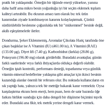
pratik bir yaklaşımdır. Örneğin bir öğünde enerji yüksekse, yanına
daha hafif ama mikro besin yoğunluğu iyi bir seçim eklemek toplam
kaliteyi artırabilir. Bu ekranın amacı tam olarak bu: tek ürün
kararından ziyade kombinasyon kararını kolaylaştırmak. Çünkü
sürdürülebilir beslenme çoğunlukla tek bir "mükemmel" besinle değil,
akıllı eşleştirmelerle ilerler.
Dondurma, Şeker Eklenmemiş, Aromalar Çikolata Hariç tarafında öne
çıkan başlıklar ise A Vitamini (IU) (461.00 iu), A Vitamini (RAE)
(133.00 µg), Diyet lifi (7.40 g), Karbonhidrat (farkla) (28.86 g),
Potasyum (196.00 mg) olarak görülebilir. Buradaki avantajlar, günün
farklı saatlerinde veya farklı ihtiyaçlarda oldukça değerli olabilir.
Örneğin iştah kontrolü, performans desteği, toparlanma veya günlük
vitamin-mineral hedeflerine yaklaşma gibi amaçlar için ikinci besinin
kazandığı alanlar önemli bir referans olur. Bu noktada kullanıcıların en
sık yaptığı hata, yalnızca tek bir metriğe bakarak karar vermektir. Oysa
karşılaştırma ekranı hem enerji, hem puan, hem de satır bazında öğe
farkını birlikte sunduğu için daha dengeli bir düşünme biçimini teşvik
eder. Buradaki ana fikir, tek metrik yerine dengeli karar vermek.