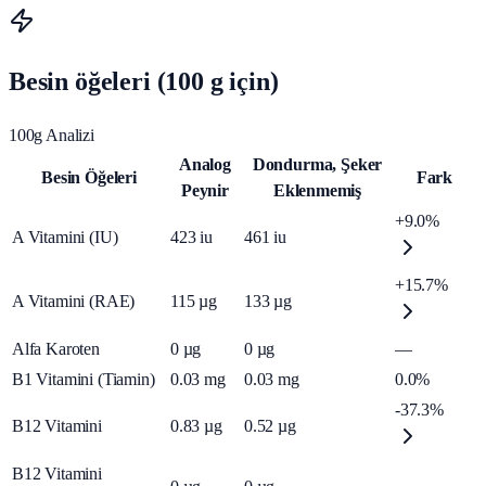
Besin öğeleri (100 g için)
100g Analizi
Analog
Dondurma, Şeker
Besin Öğeleri
Fark
Peynir
Eklenmemiş
+9.0%
A Vitamini (IU)
423
iu
461
iu
+15.7%
A Vitamini (RAE)
115
µg
133
µg
Alfa Karoten
0
µg
0
µg
—
B1 Vitamini (Tiamin)
0.03
mg
0.03
mg
0.0%
-37.3%
B12 Vitamini
0.83
µg
0.52
µg
B12 Vitamini