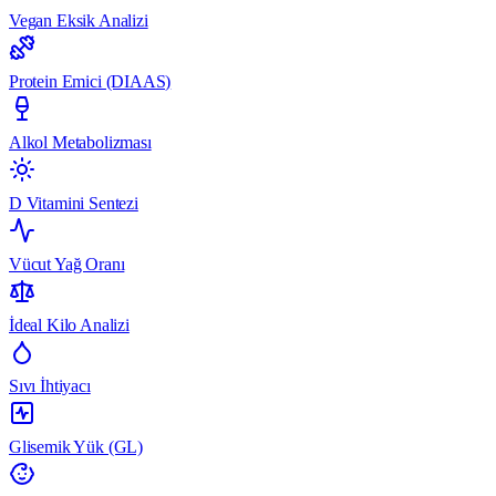
Vegan Eksik Analizi
Protein Emici (DIAAS)
Alkol Metabolizması
D Vitamini Sentezi
Vücut Yağ Oranı
İdeal Kilo Analizi
Sıvı İhtiyacı
Glisemik Yük (GL)