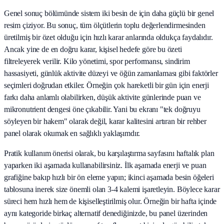
Genel sonuç bölümünde sistem iki besin de için daha güçlü bir genel
resim çiziyor. Bu sonuç, tüm ölçütlerin toplu değerlendirmesinden
üretilmiş bir özet olduğu için hızlı karar anlarında oldukça faydalıdır.
Ancak yine de en doğru karar, kişisel hedefe göre bu özeti
filtreleyerek verilir. Kilo yönetimi, spor performansı, sindirim
hassasiyeti, günlük aktivite düzeyi ve öğün zamanlaması gibi faktörler
seçimleri doğrudan etkiler. Örneğin çok hareketli bir gün için enerji
farkı daha anlamlı olabilirken, düşük aktivite günlerinde puan ve
mikronutrient dengesi öne çıkabilir. Yani bu ekranı "tek doğruyu
söyleyen bir hakem" olarak değil, karar kalitesini artıran bir rehber
panel olarak okumak en sağlıklı yaklaşımdır.
Pratik kullanım önerisi olarak, bu karşılaştırma sayfasını haftalık plan
yaparken iki aşamada kullanabilirsiniz. İlk aşamada enerji ve puan
grafiğine bakıp hızlı bir ön eleme yapın; ikinci aşamada besin öğeleri
tablosuna inerek size önemli olan 3-4 kalemi işaretleyin. Böylece karar
süreci hem hızlı hem de kişiselleştirilmiş olur. Örneğin bir hafta içinde
aynı kategoride birkaç alternatif denediğinizde, bu panel üzerinden