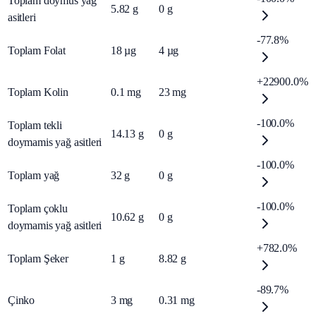
Toplam doymus yağ
5.82
g
0
g
asitleri
-77.8%
Toplam Folat
18
µg
4
µg
+22900.0%
Toplam Kolin
0.1
mg
23
mg
-100.0%
Toplam tekli
14.13
g
0
g
doymamis yağ asitleri
-100.0%
Toplam yağ
32
g
0
g
-100.0%
Toplam çoklu
10.62
g
0
g
doymamis yağ asitleri
+782.0%
Toplam Şeker
1
g
8.82
g
-89.7%
Çinko
3
mg
0.31
mg