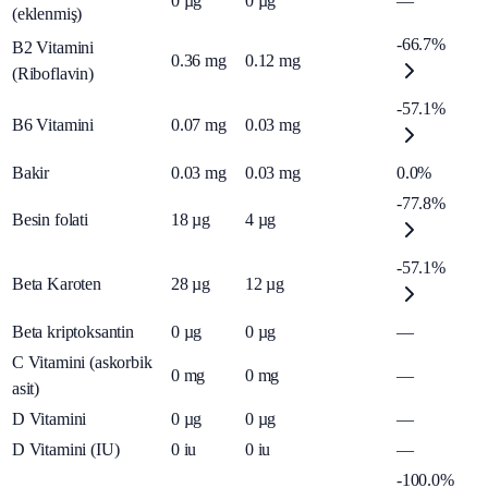
0
µg
0
µg
—
(eklenmiş)
-66.7%
B2 Vitamini
0.36
mg
0.12
mg
(Riboflavin)
-57.1%
B6 Vitamini
0.07
mg
0.03
mg
Bakir
0.03
mg
0.03
mg
0.0%
-77.8%
Besin folati
18
µg
4
µg
-57.1%
Beta Karoten
28
µg
12
µg
Beta kriptoksantin
0
µg
0
µg
—
C Vitamini (askorbik
0
mg
0
mg
—
asit)
D Vitamini
0
µg
0
µg
—
D Vitamini (IU)
0
iu
0
iu
—
-100.0%