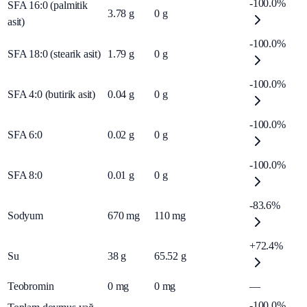
-100.0%
SFA 16:0 (palmitik
3.78
g
0
g
asit)
-100.0%
SFA 18:0 (stearik asit)
1.79
g
0
g
-100.0%
SFA 4:0 (butirik asit)
0.04
g
0
g
-100.0%
SFA 6:0
0.02
g
0
g
-100.0%
SFA 8:0
0.01
g
0
g
-83.6%
Sodyum
670
mg
110
mg
+72.4%
Su
38
g
65.52
g
Teobromin
0
mg
0
mg
—
-100.0%