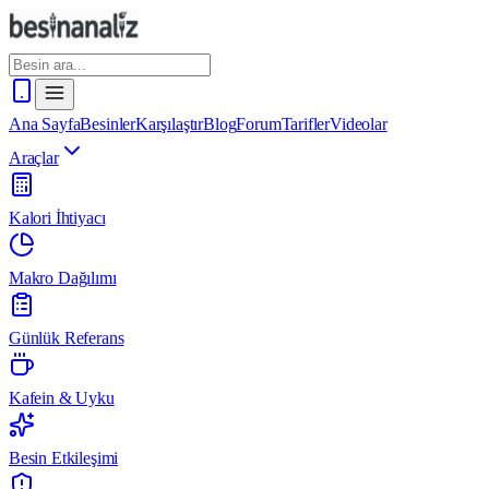
Ana Sayfa
Besinler
Karşılaştır
Blog
Forum
Tarifler
Videolar
Araçlar
Kalori İhtiyacı
Makro Dağılımı
Günlük Referans
Kafein & Uyku
Besin Etkileşimi