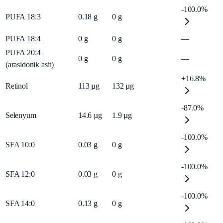
-100.0%
PUFA 18:3
0.18
g
0
g
PUFA 18:4
0
g
0
g
—
PUFA 20:4
0
g
0
g
—
(arasidonik asit)
+16.8%
Retinol
113
µg
132
µg
-87.0%
Selenyum
14.6
µg
1.9
µg
-100.0%
SFA 10:0
0.03
g
0
g
-100.0%
SFA 12:0
0.03
g
0
g
-100.0%
SFA 14:0
0.13
g
0
g