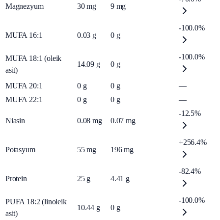
Magnezyum
30
mg
9
mg
-100.0%
MUFA 16:1
0.03
g
0
g
-100.0%
MUFA 18:1 (oleik
14.09
g
0
g
asit)
MUFA 20:1
0
g
0
g
—
MUFA 22:1
0
g
0
g
—
-12.5%
Niasin
0.08
mg
0.07
mg
+256.4%
Potasyum
55
mg
196
mg
-82.4%
Protein
25
g
4.41
g
-100.0%
PUFA 18:2 (linoleik
10.44
g
0
g
asit)