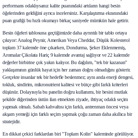
performans odaklıysanız kalite puanındaki artıların hangi besin
öğelerinden geldiğini ayrıca incelersiniz. Karşılaştırma ekranındaki
puan grafiği bu hızlı okumayı birkaç saniyede mümkün hale getirir.
Besin öğeleri tablosuna geçtiğimizde daha ayrıntılı bir tablo ortaya
çıkıyor: Analog Peynir, Amerikan Veya Cheddar, Düşük Kolesterol
toplam 37 kalemde öne çıkarken, Dondurma, Şeker Eklenmemiş,
Aromalar Çikolata Hariç 9 kalemde avantaj sağlıyor ve 22 kalemde
değerler birbirine çok yakın kalıyor. Bu dağılım, "tek bir kazanan"
yaklaşımının günlük hayat için her zaman doğru olmadığını gösterir.
Gerçekte insanlar tek bir hedefle beslenmez; aynı anda enerji dengesi,
tokluk, sindirim, mikronutrient kalitesi ve bütçe gibi farklı kriterleri
düşünür. Dolayısıyla bu panelin doğru kullanımı, bir besini mutlak
şekilde diğerinden üstün ilan etmekten ziyade, ihtiyaç odaklı seçim
yapmak olmalı. Sabah kahvaltısı için farklı, antrenman öncesi veya
akşam yemeği için farklı seçim yapmak çoğu zaman daha akıllıca bir
stratejidir.
En dikkat çekici farklardan biri "Toplam Kolin" kaleminde görülüyor.