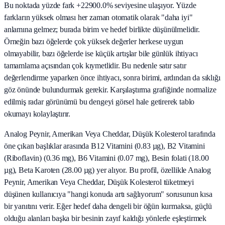
Bu noktada yüzde fark +22900.0% seviyesine ulaşıyor. Yüzde
farkların yüksek olması her zaman otomatik olarak "daha iyi"
anlamına gelmez; burada birim ve hedef birlikte düşünülmelidir.
Örneğin bazı öğelerde çok yüksek değerler herkese uygun
olmayabilir, bazı öğelerde ise küçük artışlar bile günlük ihtiyacı
tamamlama açısından çok kıymetlidir. Bu nedenle satır satır
değerlendirme yaparken önce ihtiyacı, sonra birimi, ardından da sıklığı
göz önünde bulundurmak gerekir. Karşılaştırma grafiğinde normalize
edilmiş radar görünümü bu dengeyi görsel hale getirerek tablo
okumayı kolaylaştırır.
Analog Peynir, Amerikan Veya Cheddar, Düşük Kolesterol tarafında
öne çıkan başlıklar arasında B12 Vitamini (0.83 µg), B2 Vitamini
(Riboflavin) (0.36 mg), B6 Vitamini (0.07 mg), Besin folati (18.00
µg), Beta Karoten (28.00 µg) yer alıyor. Bu profil, özellikle Analog
Peynir, Amerikan Veya Cheddar, Düşük Kolesterol tüketmeyi
düşünen kullanıcıya "hangi konuda artı sağlıyorum" sorusunun kısa
bir yanıtını verir. Eğer hedef daha dengeli bir öğün kurmaksa, güçlü
olduğu alanları başka bir besinin zayıf kaldığı yönlerle eşleştirmek