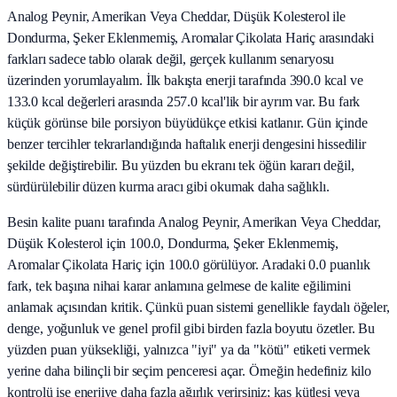
Analog Peynir, Amerikan Veya Cheddar, Düşük Kolesterol ile
Dondurma, Şeker Eklenmemiş, Aromalar Çikolata Hariç arasındaki
farkları sadece tablo olarak değil, gerçek kullanım senaryosu
üzerinden yorumlayalım. İlk bakışta enerji tarafında 390.0 kcal ve
133.0 kcal değerleri arasında 257.0 kcal'lik bir ayrım var. Bu fark
küçük görünse bile porsiyon büyüdükçe etkisi katlanır. Gün içinde
benzer tercihler tekrarlandığında haftalık enerji dengesini hissedilir
şekilde değiştirebilir. Bu yüzden bu ekranı tek öğün kararı değil,
sürdürülebilir düzen kurma aracı gibi okumak daha sağlıklı.
Besin kalite puanı tarafında Analog Peynir, Amerikan Veya Cheddar,
Düşük Kolesterol için 100.0, Dondurma, Şeker Eklenmemiş,
Aromalar Çikolata Hariç için 100.0 görülüyor. Aradaki 0.0 puanlık
fark, tek başına nihai karar anlamına gelmese de kalite eğilimini
anlamak açısından kritik. Çünkü puan sistemi genellikle faydalı öğeler,
denge, yoğunluk ve genel profil gibi birden fazla boyutu özetler. Bu
yüzden puan yüksekliği, yalnızca "iyi" ya da "kötü" etiketi vermek
yerine daha bilinçli bir seçim penceresi açar. Örneğin hedefiniz kilo
kontrolü ise enerjiye daha fazla ağırlık verirsiniz; kas kütlesi veya