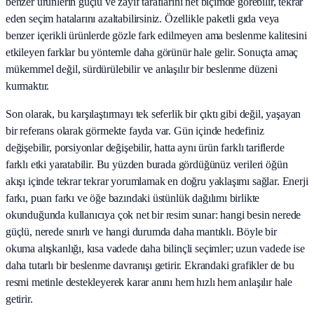
benzer ürünlerin güçlü ve zayıf taraflarını net biçimde görebilir, tekrar
eden seçim hatalarını azaltabilirsiniz. Özellikle paketli gıda veya
benzer içerikli ürünlerde gözle fark edilmeyen ama beslenme kalitesini
etkileyen farklar bu yöntemle daha görünür hale gelir. Sonuçta amaç
mükemmel değil, sürdürülebilir ve anlaşılır bir beslenme düzeni
kurmaktır.
Son olarak, bu karşılaştırmayı tek seferlik bir çıktı gibi değil, yaşayan
bir referans olarak görmekte fayda var. Gün içinde hedefiniz
değişebilir, porsiyonlar değişebilir, hatta aynı ürün farklı tariflerde
farklı etki yaratabilir. Bu yüzden burada gördüğünüz verileri öğün
akışı içinde tekrar tekrar yorumlamak en doğru yaklaşımı sağlar. Enerji
farkı, puan farkı ve öğe bazındaki üstünlük dağılımı birlikte
okunduğunda kullanıcıya çok net bir resim sunar: hangi besin nerede
güçlü, nerede sınırlı ve hangi durumda daha mantıklı. Böyle bir
okuma alışkanlığı, kısa vadede daha bilinçli seçimler; uzun vadede ise
daha tutarlı bir beslenme davranışı getirir. Ekrandaki grafikler de bu
resmi metinle destekleyerek karar anını hem hızlı hem anlaşılır hale
getirir.