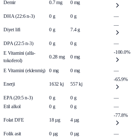
Demir
0.7
mg
0
mg
DHA (22:6 n-3)
0
g
0
g
—
—
Diyet lifi
0
g
7.4
g
DPA (22:5 n-3)
0
g
0
g
—
-100.0%
E Vitamini (alfa-
0.28
mg
0
mg
tokoferol)
E Vitamini (eklenmiş)
0
mg
0
mg
—
-65.9%
Enerji
1632
kj
557
kj
EPA (20:5 n-3)
0
g
0
g
—
Etil alkol
0
g
0
g
—
-77.8%
Folat DFE
18
µg
4
µg
Folik asit
0
µg
0
µg
—