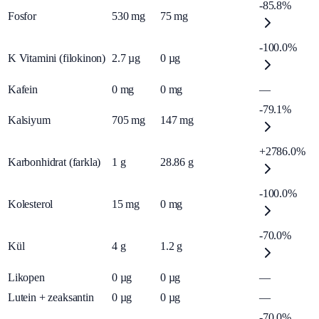
-85.8%
Fosfor
530
mg
75
mg
-100.0%
K Vitamini (filokinon)
2.7
µg
0
µg
Kafein
0
mg
0
mg
—
-79.1%
Kalsiyum
705
mg
147
mg
+2786.0%
Karbonhidrat (farkla)
1
g
28.86
g
-100.0%
Kolesterol
15
mg
0
mg
-70.0%
Kül
4
g
1.2
g
Likopen
0
µg
0
µg
—
Lutein + zeaksantin
0
µg
0
µg
—
-70.0%