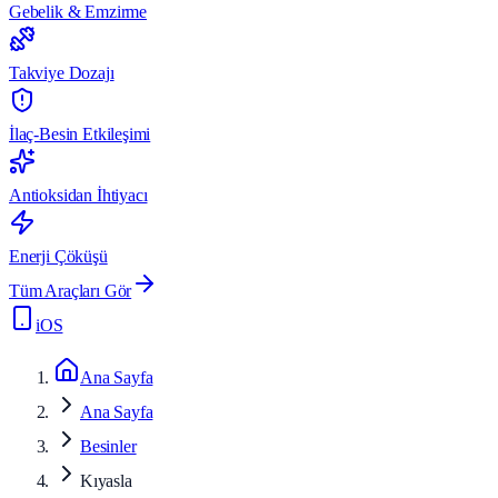
Gebelik & Emzirme
Takviye Dozajı
İlaç-Besin Etkileşimi
Antioksidan İhtiyacı
Enerji Çöküşü
Tüm Araçları Gör
iOS
Ana Sayfa
Ana Sayfa
Besinler
Kıyasla