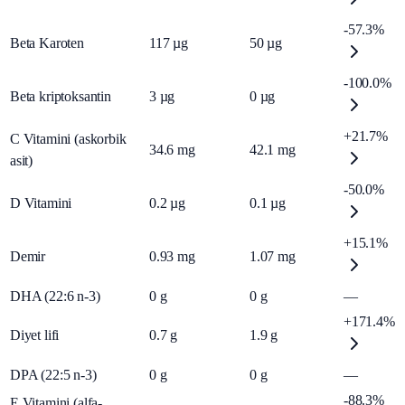
-57.3%
Beta Karoten
117
µg
50
µg
-100.0%
Beta kriptoksantin
3
µg
0
µg
+21.7%
C Vitamini (askorbik
34.6
mg
42.1
mg
asit)
-50.0%
D Vitamini
0.2
µg
0.1
µg
+15.1%
Demir
0.93
mg
1.07
mg
DHA (22:6 n-3)
0
g
0
g
—
+171.4%
Diyet lifi
0.7
g
1.9
g
DPA (22:5 n-3)
0
g
0
g
—
-88.3%
E Vitamini (alfa-