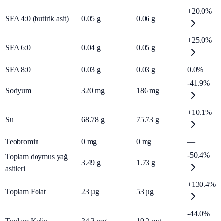
+20.0%
SFA 4:0 (butirik asit)
0.05
g
0.06
g
+25.0%
SFA 6:0
0.04
g
0.05
g
SFA 8:0
0.03
g
0.03
g
0.0%
-41.9%
Sodyum
320
mg
186
mg
+10.1%
Su
68.78
g
75.73
g
Teobromin
0
mg
0
mg
—
-50.4%
Toplam doymus yağ
3.49
g
1.73
g
asitleri
+130.4%
Toplam Folat
23
µg
53
µg
-44.0%
Toplam Kolin
34.3
mg
19.2
mg