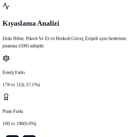
Kıyaslama Analizi
Dolu Biber, Pilavlı Ve Et ve Brokoli Güveç Erişteli aynı beslenme
puanına (100) sahiptir.
Enerji Farkı
178
vs
112
(
-37.1
%)
Puan Farkı
100
vs
100
(
0.0
%)