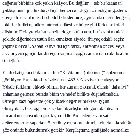
değerler birbirine çok yakın kalıyor. Bu dağılım, "tek bir kazanan"
yaklaşımının günlük hayat için her zaman doğru olmadığını gösterir.
Gerçekte insanlar tek bir hedefle beslenmez; aynı anda enerji dengesi,
tokluk, sindirim, mikronutrient kalitesi ve bütçe gibi farklı kriterleri
düşünür. Dolayısıyla bu panelin doğru kullanımı, bir besini mutlak
şekilde diğerinden üstün ilan etmekten ziyade, ihtiyaç odaklı seçim
yapmak olmalı. Sabah kahvaltısı için farklı, antrenman öncesi veya
akşam yemeği için farklı seçim yapmak çoğu zaman daha akıllıca bir
stratejidir.
En dikkat çekici farklardan biri "K Vitamini (filokinon)" kaleminde
görülüyor. Bu noktada yüzde fark +453.5% seviyesine ulaşıyor.
Yüzde farkların yüksek olması her zaman otomatik olarak "daha iyi"
anlamına gelmez; burada birim ve hedef birlikte düşünülmelidir.
Örneğin bazı öğelerde çok yüksek değerler herkese uygun
olmayabilir, bazı öğelerde ise küçük artışlar bile günlük ihtiyacı
tamamlama açısından çok kıymetlidir. Bu nedenle satır satır
değerlendirme yaparken önce ihtiyacı, sonra birimi, ardından da sıklığı
göz önünde bulundurmak gerekir. Karşılaştırma grafiğinde normalize