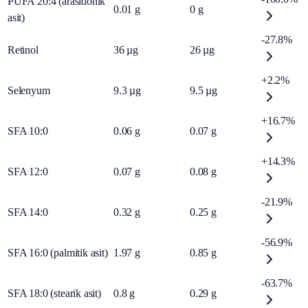
PUFA 20:4 (arasidonik
0.01
g
0
g
asit)
-27.8%
Retinol
36
µg
26
µg
+2.2%
Selenyum
9.3
µg
9.5
µg
+16.7%
SFA 10:0
0.06
g
0.07
g
+14.3%
SFA 12:0
0.07
g
0.08
g
-21.9%
SFA 14:0
0.32
g
0.25
g
-56.9%
SFA 16:0 (palmitik asit)
1.97
g
0.85
g
-63.7%
SFA 18:0 (stearik asit)
0.8
g
0.29
g