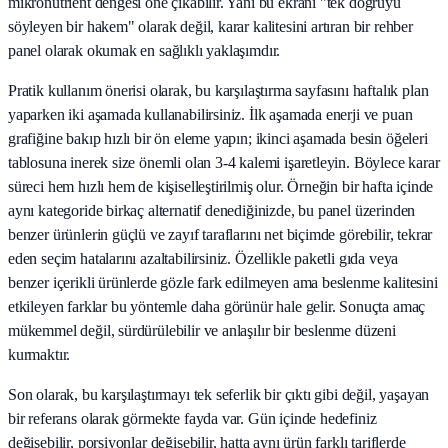
mikronutrient dengesi öne çıkabilir. Yani bu ekranı "tek doğruyu
söyleyen bir hakem" olarak değil, karar kalitesini artıran bir rehber
panel olarak okumak en sağlıklı yaklaşımdır.
Pratik kullanım önerisi olarak, bu karşılaştırma sayfasını haftalık plan
yaparken iki aşamada kullanabilirsiniz. İlk aşamada enerji ve puan
grafiğine bakıp hızlı bir ön eleme yapın; ikinci aşamada besin öğeleri
tablosuna inerek size önemli olan 3-4 kalemi işaretleyin. Böylece karar
süreci hem hızlı hem de kişiselleştirilmiş olur. Örneğin bir hafta içinde
aynı kategoride birkaç alternatif denediğinizde, bu panel üzerinden
benzer ürünlerin güçlü ve zayıf taraflarını net biçimde görebilir, tekrar
eden seçim hatalarını azaltabilirsiniz. Özellikle paketli gıda veya
benzer içerikli ürünlerde gözle fark edilmeyen ama beslenme kalitesini
etkileyen farklar bu yöntemle daha görünür hale gelir. Sonuçta amaç
mükemmel değil, sürdürülebilir ve anlaşılır bir beslenme düzeni
kurmaktır.
Son olarak, bu karşılaştırmayı tek seferlik bir çıktı gibi değil, yaşayan
bir referans olarak görmekte fayda var. Gün içinde hedefiniz
değişebilir, porsiyonlar değişebilir, hatta aynı ürün farklı tariflerde