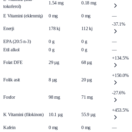
1.54
mg
0.18
mg
tokoferol)
E Vitamini (eklenmiş)
0
mg
0
mg
—
-37.1%
Enerji
178
kj
112
kj
EPA (20:5 n-3)
0
g
0
g
—
Etil alkol
0
g
0
g
—
+134.5%
Folat DFE
29
µg
68
µg
+150.0%
Folik asit
8
µg
20
µg
-27.6%
Fosfor
98
mg
71
mg
+453.5%
K Vitamini (filokinon)
10.1
µg
55.9
µg
Kafein
0
mg
0
mg
—