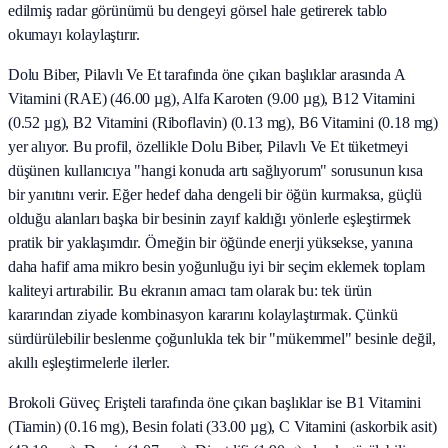
edilmiş radar görünümü bu dengeyi görsel hale getirerek tablo
okumayı kolaylaştırır.
Dolu Biber, Pilavlı Ve Et tarafında öne çıkan başlıklar arasında A
Vitamini (RAE) (46.00 µg), Alfa Karoten (9.00 µg), B12 Vitamini
(0.52 µg), B2 Vitamini (Riboflavin) (0.13 mg), B6 Vitamini (0.18 mg)
yer alıyor. Bu profil, özellikle Dolu Biber, Pilavlı Ve Et tüketmeyi
düşünen kullanıcıya "hangi konuda artı sağlıyorum" sorusunun kısa
bir yanıtını verir. Eğer hedef daha dengeli bir öğün kurmaksa, güçlü
olduğu alanları başka bir besinin zayıf kaldığı yönlerle eşleştirmek
pratik bir yaklaşımdır. Örneğin bir öğünde enerji yüksekse, yanına
daha hafif ama mikro besin yoğunluğu iyi bir seçim eklemek toplam
kaliteyi artırabilir. Bu ekranın amacı tam olarak bu: tek ürün
kararından ziyade kombinasyon kararını kolaylaştırmak. Çünkü
sürdürülebilir beslenme çoğunlukla tek bir "mükemmel" besinle değil,
akıllı eşleştirmelerle ilerler.
Brokoli Güveç Erişteli tarafında öne çıkan başlıklar ise B1 Vitamini
(Tiamin) (0.16 mg), Besin folati (33.00 µg), C Vitamini (askorbik asit)