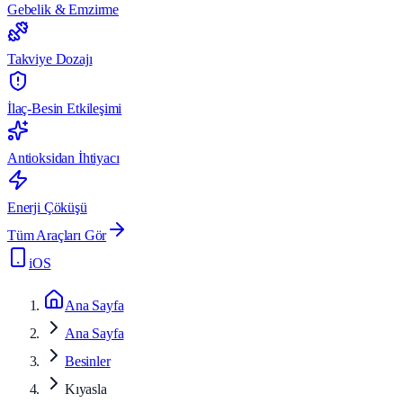
Gebelik & Emzirme
Takviye Dozajı
İlaç-Besin Etkileşimi
Antioksidan İhtiyacı
Enerji Çöküşü
Tüm Araçları Gör
iOS
Ana Sayfa
Ana Sayfa
Besinler
Kıyasla