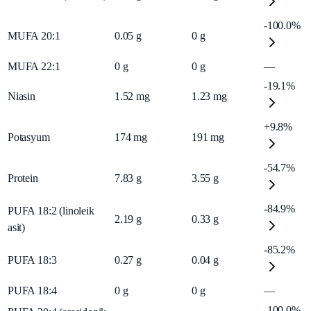
-100.0%
MUFA 20:1
0.05
g
0
g
MUFA 22:1
0
g
0
g
—
-19.1%
Niasin
1.52
mg
1.23
mg
+9.8%
Potasyum
174
mg
191
mg
-54.7%
Protein
7.83
g
3.55
g
-84.9%
PUFA 18:2 (linoleik
2.19
g
0.33
g
asit)
-85.2%
PUFA 18:3
0.27
g
0.04
g
PUFA 18:4
0
g
0
g
—
-100.0%