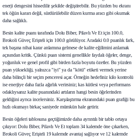
enerji dengesini hissedilir şekilde değiştirebilir. Bu yüzden bu ekranı
tek öğün kararı değil, sürdürülebilir düzen kurma aracı gibi okumak
daha sağlıklı.
Besin kalite puanı tarafında Dolu Biber, Pilavlı Ve Et için 100.0,
Brokoli Güveç Erişteli için 100.0 görülüyor. Aradaki 0.0 puanlık fark,
tek başına nihai karar anlamına gelmese de kalite eğilimini anlamak
açısından kritik. Çünkü puan sistemi genellikle faydalı öğeler, denge,
yoğunluk ve genel profil gibi birden fazla boyutu özetler. Bu yüzden
puan yüksekliği, yalnızca "iyi" ya da "kötü" etiketi vermek yerine
daha bilinçli bir seçim penceresi açar. Örneğin hedefiniz kilo kontrolü
ise enerjiye daha fazla ağırlık verirsiniz; kas kütlesi veya performans
odaklıysanız kalite puanındaki artıların hangi besin öğelerinden
geldiğini ayrıca incelersiniz. Karşılaştırma ekranındaki puan grafiği bu
hızlı okumayı birkaç saniyede mümkün hale getirir.
Besin öğeleri tablosuna geçtiğimizde daha ayrıntılı bir tablo ortaya
çıkıyor: Dolu Biber, Pilavlı Ve Et toplam 34 kalemde öne çıkarken,
Brokoli Güveç Erişteli 19 kalemde avantaj sağlıyor ve 12 kalemde