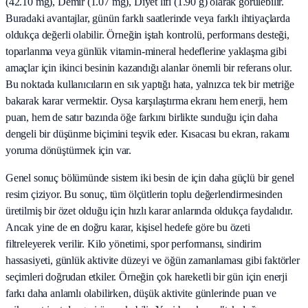
(42.10 mg), Demir (1.07 mg), Diyet lifi (1.90 g) olarak görülebilir.
Buradaki avantajlar, günün farklı saatlerinde veya farklı ihtiyaçlarda
oldukça değerli olabilir. Örneğin iştah kontrolü, performans desteği,
toparlanma veya günlük vitamin-mineral hedeflerine yaklaşma gibi
amaçlar için ikinci besinin kazandığı alanlar önemli bir referans olur.
Bu noktada kullanıcıların en sık yaptığı hata, yalnızca tek bir metriğe
bakarak karar vermektir. Oysa karşılaştırma ekranı hem enerji, hem
puan, hem de satır bazında öğe farkını birlikte sunduğu için daha
dengeli bir düşünme biçimini teşvik eder. Kısacası bu ekran, rakamı
yoruma dönüştürmek için var.
Genel sonuç bölümünde sistem iki besin de için daha güçlü bir genel
resim çiziyor. Bu sonuç, tüm ölçütlerin toplu değerlendirmesinden
üretilmiş bir özet olduğu için hızlı karar anlarında oldukça faydalıdır.
Ancak yine de en doğru karar, kişisel hedefe göre bu özeti
filtreleyerek verilir. Kilo yönetimi, spor performansı, sindirim
hassasiyeti, günlük aktivite düzeyi ve öğün zamanlaması gibi faktörler
seçimleri doğrudan etkiler. Örneğin çok hareketli bir gün için enerji
farkı daha anlamlı olabilirken, düşük aktivite günlerinde puan ve