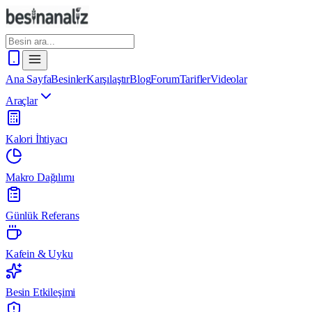
Ana Sayfa
Besinler
Karşılaştır
Blog
Forum
Tarifler
Videolar
Araçlar
Kalori İhtiyacı
Makro Dağılımı
Günlük Referans
Kafein & Uyku
Besin Etkileşimi