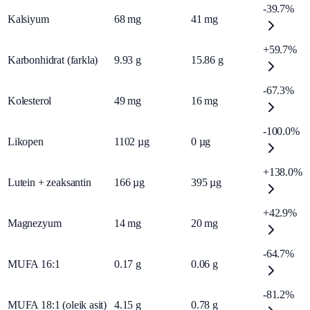
-39.7%
Kalsiyum
68
mg
41
mg
+59.7%
Karbonhidrat (farkla)
9.93
g
15.86
g
-67.3%
Kolesterol
49
mg
16
mg
-100.0%
Likopen
1102
µg
0
µg
+138.0%
Lutein + zeaksantin
166
µg
395
µg
+42.9%
Magnezyum
14
mg
20
mg
-64.7%
MUFA 16:1
0.17
g
0.06
g
-81.2%
MUFA 18:1 (oleik asit)
4.15
g
0.78
g