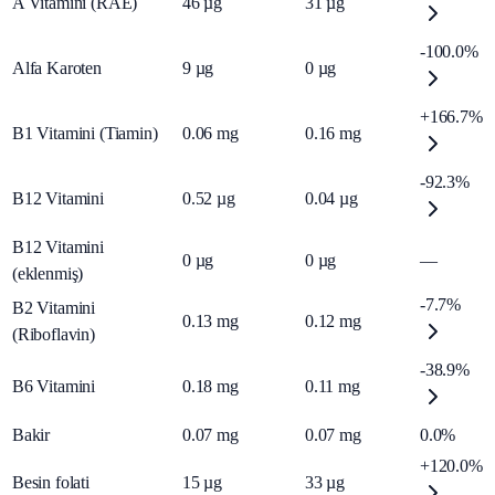
A Vitamini (RAE)
46
µg
31
µg
-100.0%
Alfa Karoten
9
µg
0
µg
+166.7%
B1 Vitamini (Tiamin)
0.06
mg
0.16
mg
-92.3%
B12 Vitamini
0.52
µg
0.04
µg
B12 Vitamini
0
µg
0
µg
—
(eklenmiş)
-7.7%
B2 Vitamini
0.13
mg
0.12
mg
(Riboflavin)
-38.9%
B6 Vitamini
0.18
mg
0.11
mg
Bakir
0.07
mg
0.07
mg
0.0%
+120.0%
Besin folati
15
µg
33
µg