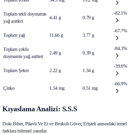
-82.1%
Toplam tekli doymamis
4.41
g
0.79
g
yağ asitleri
-67.7%
Toplam yağ
11.66
g
3.77
g
-84.3%
Toplam çoklu
2.49
g
0.39
g
doymamis yağ asitleri
-39.6%
Toplam Şeker
2.22
g
1.34
g
-66.9%
Çinko
1.54
mg
0.51
mg
Kıyaslama Analizi: S.S.S
Dolu Biber, Pilavlı Ve Et ve Brokoli Güveç Erişteli arasındaki temel
farklara bilimsel yanıtlar.