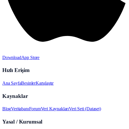
Download
App Store
Hızlı Erişim
Ana Sayfa
Besinler
Karşılaştır
Kaynaklar
Blog
Veritabanı
Forum
Veri Kaynakları
Veri Seti (Dataset)
Yasal / Kurumsal