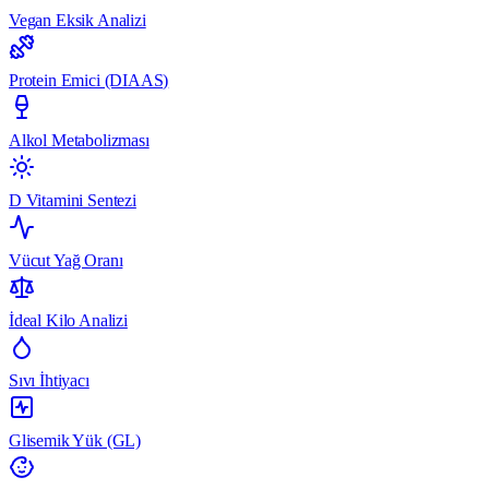
Vegan Eksik Analizi
Protein Emici (DIAAS)
Alkol Metabolizması
D Vitamini Sentezi
Vücut Yağ Oranı
İdeal Kilo Analizi
Sıvı İhtiyacı
Glisemik Yük (GL)