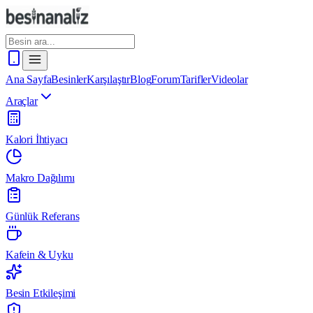
Ana Sayfa
Besinler
Karşılaştır
Blog
Forum
Tarifler
Videolar
Araçlar
Kalori İhtiyacı
Makro Dağılımı
Günlük Referans
Kafein & Uyku
Besin Etkileşimi