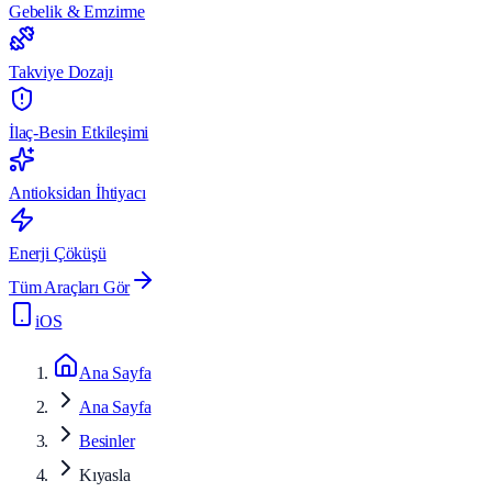
Gebelik & Emzirme
Takviye Dozajı
İlaç-Besin Etkileşimi
Antioksidan İhtiyacı
Enerji Çöküşü
Tüm Araçları Gör
iOS
Ana Sayfa
Ana Sayfa
Besinler
Kıyasla