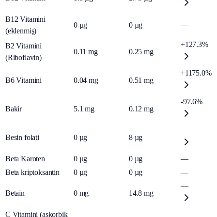
B12 Vitamini
0
µg
0
µg
—
(eklenmiş)
+127.3%
B2 Vitamini
0.11
mg
0.25
mg
(Riboflavin)
+1175.0%
B6 Vitamini
0.04
mg
0.51
mg
-97.6%
Bakir
5.1
mg
0.12
mg
—
Besin folati
0
µg
8
µg
Beta Karoten
0
µg
0
µg
—
Beta kriptoksantin
0
µg
0
µg
—
—
Betain
0
mg
14.8
mg
C Vitamini (askorbik