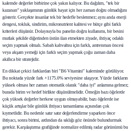
kalemde değerler birbirine çok yakın kalıyor. Bu dağılım, "tek bir
kazanan" yaklaşımının günlük hayat için her zaman doğru olmadığını
gösterir. Gerçekte insanlar tek bir hedefle beslenmez; aynı anda enerji
dengesi, tokluk, sindirim, mikronutrient kalitesi ve bütçe gibi farklı
kriterleri düşünür. Dolayısıyla bu panelin doğru kullanımı, bir besini
mutlak şekilde diğerinden üstün ilan etmekten ziyade, ihtiyaç odaklı
seçim yapmak olmalı. Sabah kahvaltısı için farklı, antrenman öncesi
veya akşam yemeği için farklı seçim yapmak çoğu zaman daha
akıllıca bir stratejidir.
En dikkat çekici farklardan biri "B6 Vitamini" kaleminde görülüyor.
Bu noktada yüzde fark +1175.0% seviyesine ulaşıyor. Yüzde farkların
yüksek olması her zaman otomatik olarak "daha iyi" anlamına gelmez;
burada birim ve hedef birlikte düşünülmelidir. Örneğin bazı öğelerde
çok yüksek değerler herkese uygun olmayabilir, bazı öğelerde ise
küçük artışlar bile günlük ihtiyacı tamamlama açısından çok
kıymetlidir. Bu nedenle satır satır değerlendirme yaparken önce
ihtiyacı, sonra birimi, ardından da sıklığı göz önünde bulundurmak
gerekir. Karşılaştırma grafiğinde normalize edilmiş radar görünümü bu