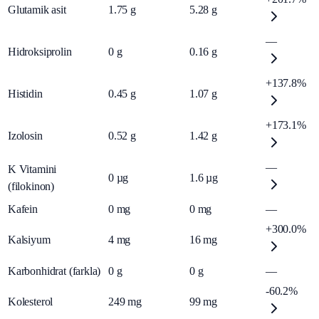
Glutamik asit
1.75
g
5.28
g
—
Hidroksiprolin
0
g
0.16
g
+137.8%
Histidin
0.45
g
1.07
g
+173.1%
Izolosin
0.52
g
1.42
g
—
K Vitamini
0
µg
1.6
µg
(filokinon)
Kafein
0
mg
0
mg
—
+300.0%
Kalsiyum
4
mg
16
mg
Karbonhidrat (farkla)
0
g
0
g
—
-60.2%
Kolesterol
249
mg
99
mg