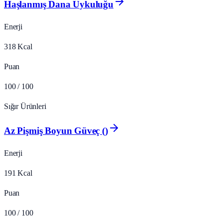
Haşlanmış Dana Uykuluğu
Enerji
318
Kcal
Puan
100
/ 100
Sığır Ürünleri
Az Pişmiş Boyun Güveç ()
Enerji
191
Kcal
Puan
100
/ 100