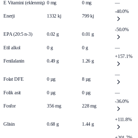
E Vitamini (eklenmiş)
0
mg
0
mg
—
-40.0%
Enerji
1332
kj
799
kj
-50.0%
EPA (20:5 n-3)
0.02
g
0.01
g
Etil alkol
0
g
0
g
—
+157.1%
Fenilalanin
0.49
g
1.26
g
—
Folat DFE
0
µg
8
µg
Folik asit
0
µg
0
µg
—
-36.0%
Fosfor
356
mg
228
mg
+111.8%
Glisin
0.68
g
1.44
g
+201.7%