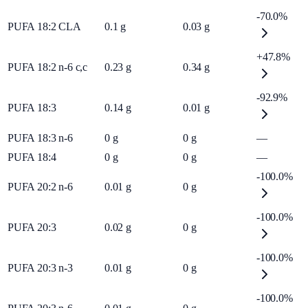
-70.0%
PUFA 18:2 CLA
0.1
g
0.03
g
+47.8%
PUFA 18:2 n-6 c,c
0.23
g
0.34
g
-92.9%
PUFA 18:3
0.14
g
0.01
g
PUFA 18:3 n-6
0
g
0
g
—
PUFA 18:4
0
g
0
g
—
-100.0%
PUFA 20:2 n-6
0.01
g
0
g
-100.0%
PUFA 20:3
0.02
g
0
g
-100.0%
PUFA 20:3 n-3
0.01
g
0
g
-100.0%