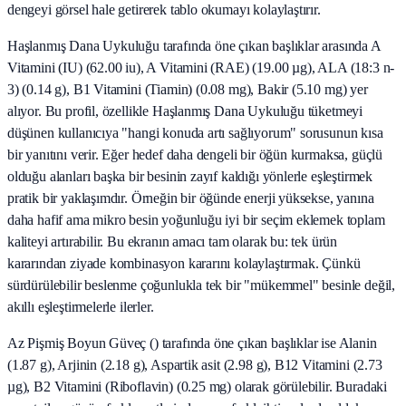
dengeyi görsel hale getirerek tablo okumayı kolaylaştırır.
Haşlanmış Dana Uykuluğu tarafında öne çıkan başlıklar arasında A
Vitamini (IU) (62.00 iu), A Vitamini (RAE) (19.00 µg), ALA (18:3 n-
3) (0.14 g), B1 Vitamini (Tiamin) (0.08 mg), Bakir (5.10 mg) yer
alıyor. Bu profil, özellikle Haşlanmış Dana Uykuluğu tüketmeyi
düşünen kullanıcıya "hangi konuda artı sağlıyorum" sorusunun kısa
bir yanıtını verir. Eğer hedef daha dengeli bir öğün kurmaksa, güçlü
olduğu alanları başka bir besinin zayıf kaldığı yönlerle eşleştirmek
pratik bir yaklaşımdır. Örneğin bir öğünde enerji yüksekse, yanına
daha hafif ama mikro besin yoğunluğu iyi bir seçim eklemek toplam
kaliteyi artırabilir. Bu ekranın amacı tam olarak bu: tek ürün
kararından ziyade kombinasyon kararını kolaylaştırmak. Çünkü
sürdürülebilir beslenme çoğunlukla tek bir "mükemmel" besinle değil,
akıllı eşleştirmelerle ilerler.
Az Pişmiş Boyun Güveç () tarafında öne çıkan başlıklar ise Alanin
(1.87 g), Arjinin (2.18 g), Aspartik asit (2.98 g), B12 Vitamini (2.73
µg), B2 Vitamini (Riboflavin) (0.25 mg) olarak görülebilir. Buradaki