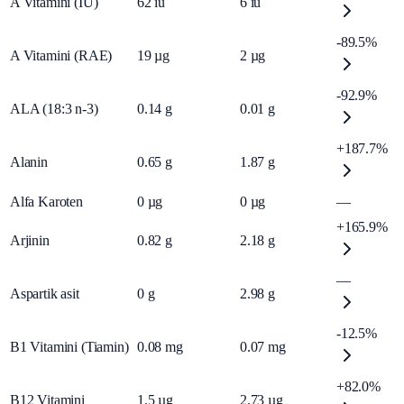
A Vitamini (IU)
62
iu
6
iu
-89.5%
A Vitamini (RAE)
19
µg
2
µg
-92.9%
ALA (18:3 n-3)
0.14
g
0.01
g
+187.7%
Alanin
0.65
g
1.87
g
Alfa Karoten
0
µg
0
µg
—
+165.9%
Arjinin
0.82
g
2.18
g
—
Aspartik asit
0
g
2.98
g
-12.5%
B1 Vitamini (Tiamin)
0.08
mg
0.07
mg
+82.0%
B12 Vitamini
1.5
µg
2.73
µg