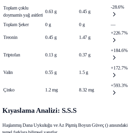
-28.6%
Toplam çoklu
0.63
g
0.45
g
doymamis yağ asitleri
Toplam Şeker
0
g
0
g
—
+226.7%
Treonin
0.45
g
1.47
g
+184.6%
Triptofan
0.13
g
0.37
g
+172.7%
Valin
0.55
g
1.5
g
+593.3%
Çinko
1.2
mg
8.32
mg
Kıyaslama Analizi: S.S.S
Haşlanmış Dana Uykuluğu ve Az Pişmiş Boyun Güveç () arasındaki
temel farklara bilimsel yanıtlar.