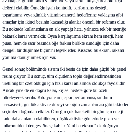
avantajlar, günün farklı saatlerinde veya farklı ihtiyaçlarda oldukça
değerli olabilir. Örneğin iştah kontrolü, performans desteği,
toparlanma veya günlük vitamin-mineral hedeflerine yaklaşma gibi
amaçlar için ikinci besinin kazandığı alanlar önemli bir referans olur.
Bu noktada kullanıcıların en sık yaptığı hata, yalnızca tek bir metriğe
bakarak karar vermektir. Oysa karşılaştırma ekranı hem enerji, hem
puan, hem de satır bazında öğe farkını birlikte sunduğu için daha
dengeli bir düşünme biçimini teşvik eder. Kısacası bu ekran, rakamı
yoruma dönüştürmek için var.
Genel sonuç bölümünde sistem iki besin de için daha güçlü bir genel
resim çiziyor. Bu sonuç, tüm ölçütlerin toplu değerlendirmesinden
üretilmiş bir özet olduğu için hızlı karar anlarında oldukça faydalıdır.
Ancak yine de en doğru karar, kişisel hedefe göre bu özeti
filtreleyerek verilir. Kilo yönetimi, spor performansı, sindirim
hassasiyeti, günlük aktivite düzeyi ve öğün zamanlaması gibi faktörler
seçimleri doğrudan etkiler. Örneğin çok hareketli bir gün için enerji
farkı daha anlamlı olabilirken, düşük aktivite günlerinde puan ve
mikronutrient dengesi öne çıkabilir. Yani bu ekranı "tek doğruyu