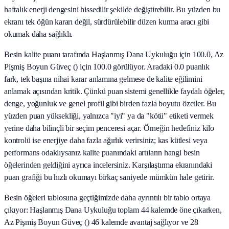
haftalık enerji dengesini hissedilir şekilde değiştirebilir. Bu yüzden bu
ekranı tek öğün kararı değil, sürdürülebilir düzen kurma aracı gibi
okumak daha sağlıklı.
Besin kalite puanı tarafında Haşlanmış Dana Uykuluğu için 100.0, Az
Pişmiş Boyun Güveç () için 100.0 görülüyor. Aradaki 0.0 puanlık
fark, tek başına nihai karar anlamına gelmese de kalite eğilimini
anlamak açısından kritik. Çünkü puan sistemi genellikle faydalı öğeler,
denge, yoğunluk ve genel profil gibi birden fazla boyutu özetler. Bu
yüzden puan yüksekliği, yalnızca "iyi" ya da "kötü" etiketi vermek
yerine daha bilinçli bir seçim penceresi açar. Örneğin hedefiniz kilo
kontrolü ise enerjiye daha fazla ağırlık verirsiniz; kas kütlesi veya
performans odaklıysanız kalite puanındaki artıların hangi besin
öğelerinden geldiğini ayrıca incelersiniz. Karşılaştırma ekranındaki
puan grafiği bu hızlı okumayı birkaç saniyede mümkün hale getirir.
Besin öğeleri tablosuna geçtiğimizde daha ayrıntılı bir tablo ortaya
çıkıyor: Haşlanmış Dana Uykuluğu toplam 44 kalemde öne çıkarken,
Az Pişmiş Boyun Güveç () 46 kalemde avantaj sağlıyor ve 28