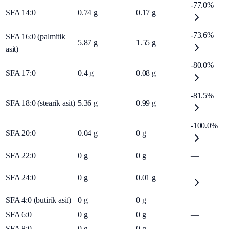
-77.0%
SFA 14:0
0.74
g
0.17
g
-73.6%
SFA 16:0 (palmitik
5.87
g
1.55
g
asit)
-80.0%
SFA 17:0
0.4
g
0.08
g
-81.5%
SFA 18:0 (stearik asit)
5.36
g
0.99
g
-100.0%
SFA 20:0
0.04
g
0
g
SFA 22:0
0
g
0
g
—
—
SFA 24:0
0
g
0.01
g
SFA 4:0 (butirik asit)
0
g
0
g
—
SFA 6:0
0
g
0
g
—
SFA 8:0
0
g
0
g
—