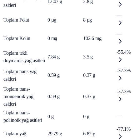
12.47
g
2.8
g
asitleri
—
Toplam Folat
0
µg
8
µg
—
Toplam Kolin
0
mg
102.6
mg
-55.4%
Toplam tekli
7.84
g
3.5
g
doymamis yağ asitleri
-37.3%
Toplam trans yağ
0.59
g
0.37
g
asitleri
Toplam trans-
-37.3%
monoenoik yağ
0.59
g
0.37
g
asitleri
Toplam trans-
0
g
0
g
—
poliinoik yağ asitleri
-77.1%
Toplam yağ
29.79
g
6.82
g