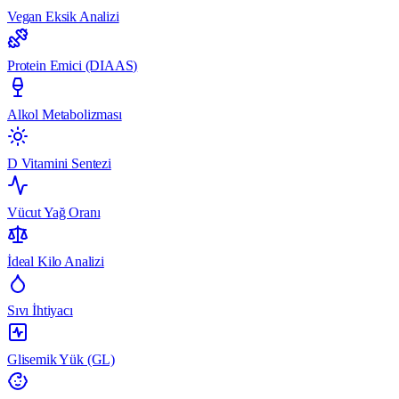
Vegan Eksik Analizi
Protein Emici (DIAAS)
Alkol Metabolizması
D Vitamini Sentezi
Vücut Yağ Oranı
İdeal Kilo Analizi
Sıvı İhtiyacı
Glisemik Yük (GL)