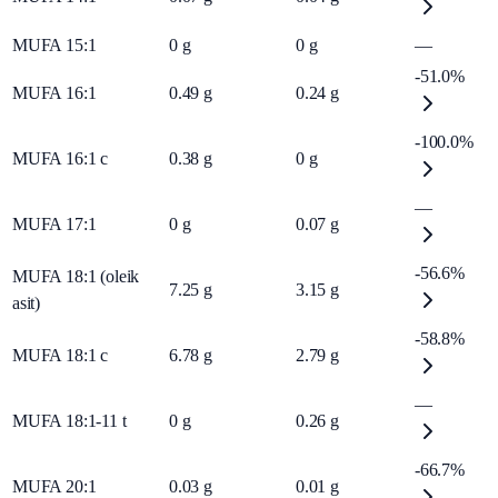
MUFA 15:1
0
g
0
g
—
-51.0%
MUFA 16:1
0.49
g
0.24
g
-100.0%
MUFA 16:1 c
0.38
g
0
g
—
MUFA 17:1
0
g
0.07
g
-56.6%
MUFA 18:1 (oleik
7.25
g
3.15
g
asit)
-58.8%
MUFA 18:1 c
6.78
g
2.79
g
—
MUFA 18:1-11 t
0
g
0.26
g
-66.7%
MUFA 20:1
0.03
g
0.01
g