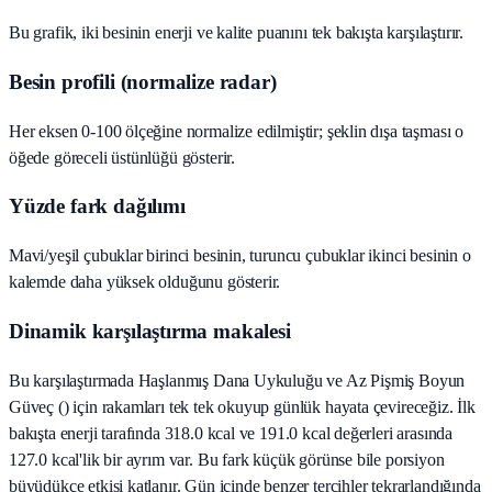
Bu grafik, iki besinin enerji ve kalite puanını tek bakışta karşılaştırır.
Besin profili (normalize radar)
Her eksen 0-100 ölçeğine normalize edilmiştir; şeklin dışa taşması o
öğede göreceli üstünlüğü gösterir.
Yüzde fark dağılımı
Mavi/yeşil çubuklar birinci besinin, turuncu çubuklar ikinci besinin o
kalemde daha yüksek olduğunu gösterir.
Dinamik karşılaştırma makalesi
Bu karşılaştırmada Haşlanmış Dana Uykuluğu ve Az Pişmiş Boyun
Güveç () için rakamları tek tek okuyup günlük hayata çevireceğiz. İlk
bakışta enerji tarafında 318.0 kcal ve 191.0 kcal değerleri arasında
127.0 kcal'lik bir ayrım var. Bu fark küçük görünse bile porsiyon
büyüdükçe etkisi katlanır. Gün içinde benzer tercihler tekrarlandığında