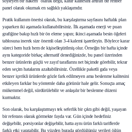
söyleyen bir hakem" olarak değil, karar kalitesini artıran bir rehber
panel olarak okumak en sağlıklı yaklaşımdır.
Pratik kullanım önerisi olarak, bu karşılaştırma sayfasını haftalık plan
yaparken iki aşamada kullanabilirsiniz. İlk aşamada enerji ve puan
grafiğine bakıp hızlı bir ön eleme yapın; ikinci aşamada besin öğeleri
tablosuna inerek size önemli olan 3-4 kalemi işaretleyin. Böylece karar
süreci hem hızlı hem de kişiselleştirilmiş olur. Örneğin bir hafta içinde
aynı kategoride birkaç alternatif denediğinizde, bu panel üzerinden
benzer ürünlerin güçlü ve zayıf taraflarını net biçimde görebilir, tekrar
eden seçim hatalarını azaltabilirsiniz. Özellikle paketli gıda veya
benzer içerikli ürünlerde gözle fark edilmeyen ama beslenme kalitesini
etkileyen farklar bu yöntemle daha görünür hale gelir. Sonuçta amaç
mükemmel değil, sürdürülebilir ve anlaşılır bir beslenme düzeni
kurmaktır.
Son olarak, bu karşılaştırmayı tek seferlik bir çıktı gibi değil, yaşayan
bir referans olarak görmekte fayda var. Gün içinde hedefiniz
değişebilir, porsiyonlar değişebilir, hatta aynı ürün farklı tariflerde
farklı etki yaratabilir. Bu yüzden burada gördüğünüz verileri öğün