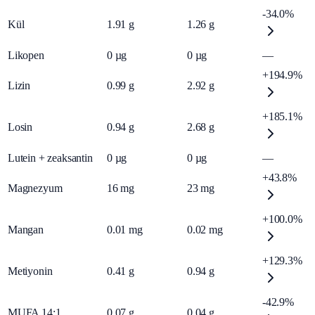
-34.0%
Kül
1.91
g
1.26
g
Likopen
0
µg
0
µg
—
+194.9%
Lizin
0.99
g
2.92
g
+185.1%
Losin
0.94
g
2.68
g
Lutein + zeaksantin
0
µg
0
µg
—
+43.8%
Magnezyum
16
mg
23
mg
+100.0%
Mangan
0.01
mg
0.02
mg
+129.3%
Metiyonin
0.41
g
0.94
g
-42.9%
MUFA 14:1
0.07
g
0.04
g