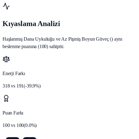
Kıyaslama Analizi
Haşlanmış Dana Uykuluğu ve Az Pişmiş Boyun Güveç () aynı
beslenme puanına (100) sahiptir.
Enerji Farkı
318
vs
191
(
-39.9
%)
Puan Farkı
100
vs
100
(
0.0
%)