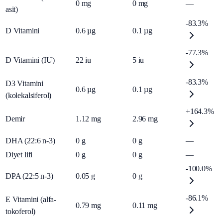
0
mg
0
mg
—
asit)
-83.3%
D Vitamini
0.6
µg
0.1
µg
-77.3%
D Vitamini (IU)
22
iu
5
iu
-83.3%
D3 Vitamini
0.6
µg
0.1
µg
(kolekalsiferol)
+164.3%
Demir
1.12
mg
2.96
mg
DHA (22:6 n-3)
0
g
0
g
—
Diyet lifi
0
g
0
g
—
-100.0%
DPA (22:5 n-3)
0.05
g
0
g
-86.1%
E Vitamini (alfa-
0.79
mg
0.11
mg
tokoferol)