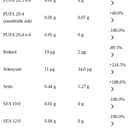
PUFA 20:3 n-6
0.01
g
0
g
+40.0%
PUFA 20:4
0.05
g
0.07
g
(arasidonik asit)
-100.0%
PUFA 20:4 n-6
0.05
g
0
g
-89.5%
Retinol
19
µg
2
µg
+214.5%
Selenyum
11
µg
34.6
µg
+188.6%
Serin
0.44
g
1.27
g
-100.0%
SFA 10:0
0.01
g
0
g
-100.0%
SFA 12:0
0.04
g
0
g