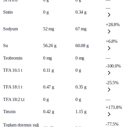
—
Sistin
0
g
0.34
g
+28.8%
Sodyum
52
mg
67
mg
+6.8%
Su
56.26
g
60.08
g
Teobromin
0
mg
0
mg
—
-100.0%
TFA 16:1 t
0.11
g
0
g
-25.5%
TFA 18:1 t
0.47
g
0.35
g
TFA 18:2 t,t
0
g
0
g
—
+173.8%
Tirozin
0.42
g
1.15
g
-77.5%
Toplam doymus yağ