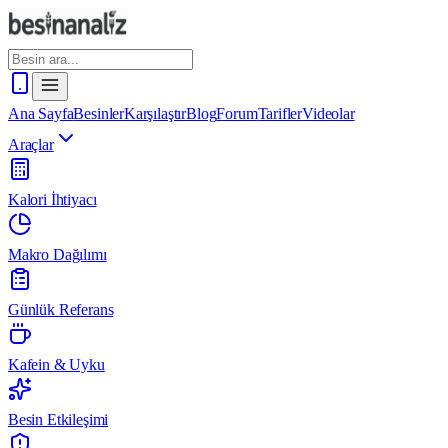
Ana Sayfa
Besinler
Karşılaştır
Blog
Forum
Tarifler
Videolar
Araçlar
Kalori İhtiyacı
Makro Dağılımı
Günlük Referans
Kafein & Uyku
Besin Etkileşimi