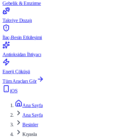
Gebelik & Emzirme
Takviye Dozajı
İlaç-Besin Etkileşimi
Antioksidan İhtiyacı
Enerji Çöküşü
Tüm Araçları Gör
iOS
Ana Sayfa
Ana Sayfa
Besinler
Kıyasla