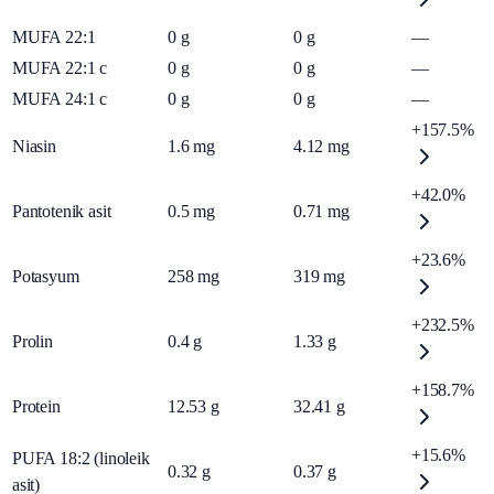
MUFA 22:1
0
g
0
g
—
MUFA 22:1 c
0
g
0
g
—
MUFA 24:1 c
0
g
0
g
—
+157.5%
Niasin
1.6
mg
4.12
mg
+42.0%
Pantotenik asit
0.5
mg
0.71
mg
+23.6%
Potasyum
258
mg
319
mg
+232.5%
Prolin
0.4
g
1.33
g
+158.7%
Protein
12.53
g
32.41
g
+15.6%
PUFA 18:2 (linoleik
0.32
g
0.37
g
asit)