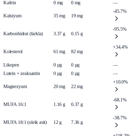
Kafein
0
mg
0
mg
—
-45.7%
Kalsiyum
35
mg
19
mg
-95.5%
Karbonhidrat (farkla)
3.37
g
0.15
g
+34.4%
Kolesterol
61
mg
82
mg
Likopen
0
µg
0
µg
—
Lutein + zeaksantin
0
µg
0
µg
—
+10.0%
Magnezyum
20
mg
22
mg
-68.1%
MUFA 16:1
1.16
g
0.37
g
-38.7%
MUFA 18:1 (oleik asit)
12
g
7.36
g
+118.2%