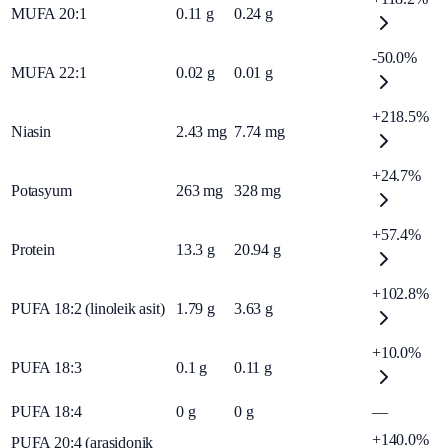
MUFA 20:1
0.11
g
0.24
g
-50.0%
MUFA 22:1
0.02
g
0.01
g
+218.5%
Niasin
2.43
mg
7.74
mg
+24.7%
Potasyum
263
mg
328
mg
+57.4%
Protein
13.3
g
20.94
g
+102.8%
PUFA 18:2 (linoleik asit)
1.79
g
3.63
g
+10.0%
PUFA 18:3
0.1
g
0.11
g
PUFA 18:4
0
g
0
g
—
+140.0%
PUFA 20:4 (arasidonik