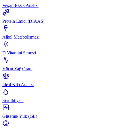
Vegan Eksik Analizi
Protein Emici (DIAAS)
Alkol Metabolizması
D Vitamini Sentezi
Vücut Yağ Oranı
İdeal Kilo Analizi
Sıvı İhtiyacı
Glisemik Yük (GL)