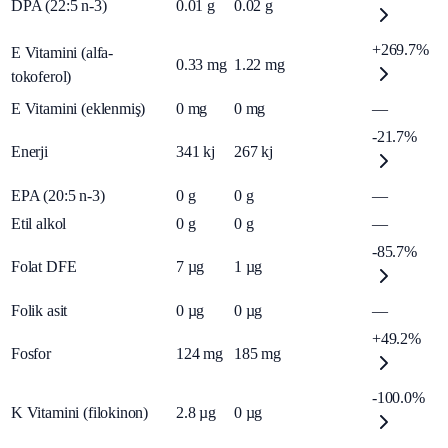
DPA (22:5 n-3)
0.01
g
0.02
g
+269.7%
E Vitamini (alfa-
0.33
mg
1.22
mg
tokoferol)
E Vitamini (eklenmiş)
0
mg
0
mg
—
-21.7%
Enerji
341
kj
267
kj
EPA (20:5 n-3)
0
g
0
g
—
Etil alkol
0
g
0
g
—
-85.7%
Folat DFE
7
µg
1
µg
Folik asit
0
µg
0
µg
—
+49.2%
Fosfor
124
mg
185
mg
-100.0%
K Vitamini (filokinon)
2.8
µg
0
µg