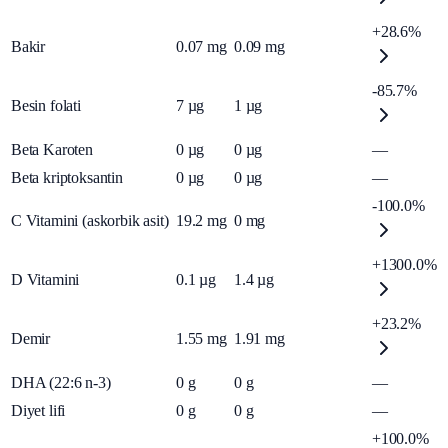
+28.6%
Bakir
0.07
mg
0.09
mg
-85.7%
Besin folati
7
µg
1
µg
Beta Karoten
0
µg
0
µg
—
Beta kriptoksantin
0
µg
0
µg
—
-100.0%
C Vitamini (askorbik asit)
19.2
mg
0
mg
+1300.0%
D Vitamini
0.1
µg
1.4
µg
+23.2%
Demir
1.55
mg
1.91
mg
DHA (22:6 n-3)
0
g
0
g
—
Diyet lifi
0
g
0
g
—
+100.0%