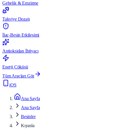
Gebelik & Emzirme
Takviye Dozajı
İlaç-Besin Etkileşimi
Antioksidan İhtiyacı
Enerji Çöküşü
Tüm Araçları Gör
iOS
Ana Sayfa
Ana Sayfa
Besinler
Kıyasla