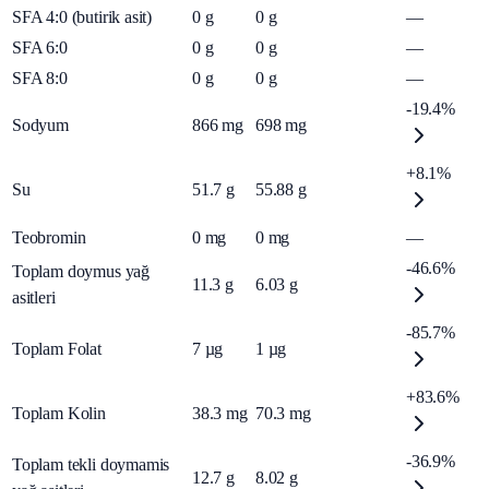
SFA 4:0 (butirik asit)
0
g
0
g
—
SFA 6:0
0
g
0
g
—
SFA 8:0
0
g
0
g
—
-19.4%
Sodyum
866
mg
698
mg
+8.1%
Su
51.7
g
55.88
g
Teobromin
0
mg
0
mg
—
-46.6%
Toplam doymus yağ
11.3
g
6.03
g
asitleri
-85.7%
Toplam Folat
7
µg
1
µg
+83.6%
Toplam Kolin
38.3
mg
70.3
mg
-36.9%
Toplam tekli doymamis
12.7
g
8.02
g