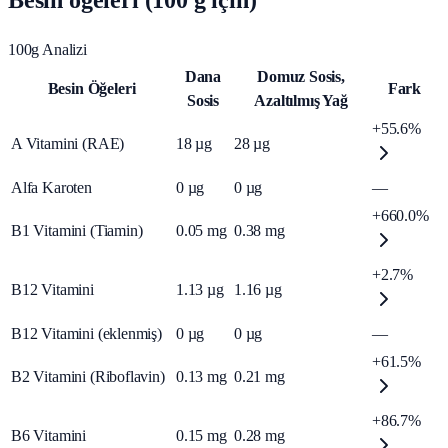
Besin öğeleri (100 g için)
100g Analizi
Dana
Domuz Sosis,
Besin Öğeleri
Fark
Sosis
Azaltılmış Yağ
+55.6%
A Vitamini (RAE)
18
µg
28
µg
Alfa Karoten
0
µg
0
µg
—
+660.0%
B1 Vitamini (Tiamin)
0.05
mg
0.38
mg
+2.7%
B12 Vitamini
1.13
µg
1.16
µg
B12 Vitamini (eklenmiş)
0
µg
0
µg
—
+61.5%
B2 Vitamini (Riboflavin)
0.13
mg
0.21
mg
+86.7%
B6 Vitamini
0.15
mg
0.28
mg