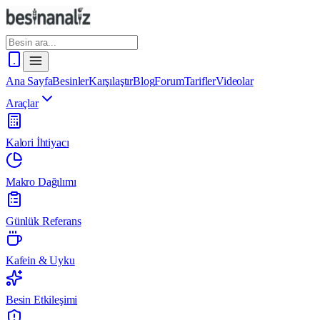
Ana Sayfa
Besinler
Karşılaştır
Blog
Forum
Tarifler
Videolar
Araçlar
Kalori İhtiyacı
Makro Dağılımı
Günlük Referans
Kafein & Uyku
Besin Etkileşimi