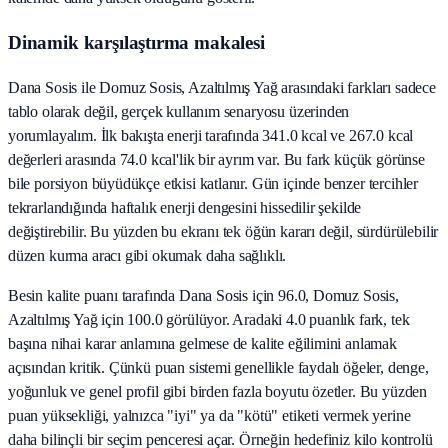
Dinamik karşılaştırma makalesi
Dana Sosis ile Domuz Sosis, Azaltılmış Yağ arasındaki farkları sadece
tablo olarak değil, gerçek kullanım senaryosu üzerinden
yorumlayalım. İlk bakışta enerji tarafında 341.0 kcal ve 267.0 kcal
değerleri arasında 74.0 kcal'lik bir ayrım var. Bu fark küçük görünse
bile porsiyon büyüdükçe etkisi katlanır. Gün içinde benzer tercihler
tekrarlandığında haftalık enerji dengesini hissedilir şekilde
değiştirebilir. Bu yüzden bu ekranı tek öğün kararı değil, sürdürülebilir
düzen kurma aracı gibi okumak daha sağlıklı.
Besin kalite puanı tarafında Dana Sosis için 96.0, Domuz Sosis,
Azaltılmış Yağ için 100.0 görülüyor. Aradaki 4.0 puanlık fark, tek
başına nihai karar anlamına gelmese de kalite eğilimini anlamak
açısından kritik. Çünkü puan sistemi genellikle faydalı öğeler, denge,
yoğunluk ve genel profil gibi birden fazla boyutu özetler. Bu yüzden
puan yüksekliği, yalnızca "iyi" ya da "kötü" etiketi vermek yerine
daha bilinçli bir seçim penceresi açar. Örneğin hedefiniz kilo kontrolü