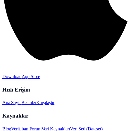
Download
App Store
Hızlı Erişim
Ana Sayfa
Besinler
Karşılaştır
Kaynaklar
Blog
Veritabanı
Forum
Veri Kaynakları
Veri Seti (Dataset)