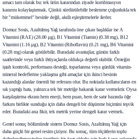
amacı tam olarak bu: tek ürün kararından ziyade kombinasyon
kararını kolaylaştırmak. Çünkü sürdürülebilir beslenme çoğunlukla tek
bir "mükemmel" besinle değil, akıllı eşleştirmelerle ilerler.
Domuz Sosis, Azaltılmış Yağ tarafında öne çıkan başlıklar ise A
Vitamini (RAE) (28.00 µg), B1 Vitamini (Tiamin) (0.38 mg), B12
Vitamini (1.16 µg), B2 Vitamini (Riboflavin) (0.21 mg), B6 Vitamini
(0.28 mg) olarak görülebilir. Buradaki avantajlar, günün farklı
saatlerinde veya farklı ihtiyaçlarda oldukça değerli olabilir. Örneğin
iştah kontrolü, performans desteği, toparlanma veya günlük vitamin-
mineral hedeflerine yaklaşma gibi amaçlar için ikinci besinin
kazandığı alanlar önemli bir referans olur. Bu noktada kullanıcıların en
sık yaptığı hata, yalnızca tek bir metriğe bakarak karar vermektir. Oysa
karşılaştırma ekranı hem enerji, hem puan, hem de satır bazında öğe
farkını birlikte sunduğu için daha dengeli bir düşünme biçimini teşvik
eder. Buradaki ana fikir, tek metrik yerine dengeli karar vermek.
Genel sonuç bölümünde sistem Domuz Sosis, Azaltılmış Yağ için
daha güçlü bir genel resim çiziyor. Bu sonuç, tüm ölçütlerin toplu
değerlendirmesinden üretilmiş bir özet olduğu için hızlı karar anlarında