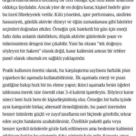
oldukça faydalıdır. Ancak yine de en doğru karar, kişisel hedefe göre
bu özeti filtreleyerek verilir. Kilo yönetimi, spor performansı, sindirim
hassasiyeti, günlük aktivite düzeyi ve öğün zamanlaması gibi faktörler
seçimleri doğrudan etkiler. Örneğin çok hareketli bir gün için enerji
farkı daha anlamlı olabilirken, düşük aktivite günlerinde puan ve
mikronutrient dengesi öne çıkabilir. Yani bu ekranı "tek doğruyu
söyleyen bir hakem" olarak değil, karar kalitesini artıran bir rehber
panel olarak okumak en sağlıklı yaklaşımdır.
Pratik kullanım önerisi olarak, bu karşılaştırma sayfasını haftalık plan
yaparken iki aşamada kullanabilirsiniz. İlk aşamada enerji ve puan
grafiğine bakıp hızlı bir ön eleme yapın; ikinci aşamada besin öğeleri
tablosuna inerek size önemli olan 3-4 kalemi işaretleyin. Böylece karar
süreci hem hızlı hem de kişiselleştirilmiş olur. Örneğin bir hafta içinde
aynı kategoride birkaç alternatif denediğinizde, bu panel üzerinden
benzer ürünlerin güçlü ve zayıf taraflarını net biçimde görebilir, tekrar
eden seçim hatalarını azaltabilirsiniz. Özellikle paketli gıda veya
benzer içerikli ürünlerde gözle fark edilmeyen ama beslenme kalitesini
etkileyen farklar bu yöntemle daha görünür hale gelir. Sonuçta amaç