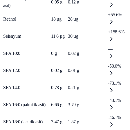
0.05
g
0.12
g
asit)
+55.6%
Retinol
18
µg
28
µg
+158.6%
Selenyum
11.6
µg
30
µg
—
SFA 10:0
0
g
0.02
g
-50.0%
SFA 12:0
0.02
g
0.01
g
-73.1%
SFA 14:0
0.78
g
0.21
g
-43.1%
SFA 16:0 (palmitik asit)
6.66
g
3.79
g
-46.1%
SFA 18:0 (stearik asit)
3.47
g
1.87
g