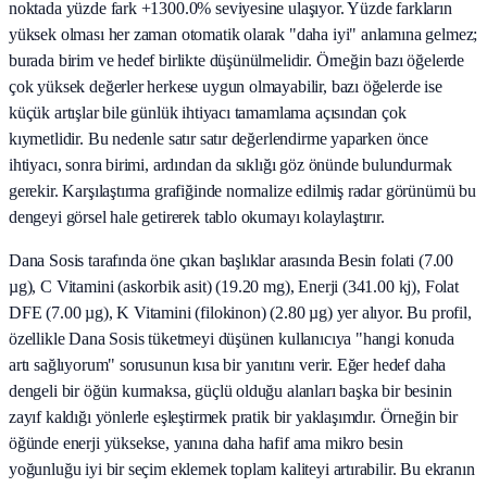
noktada yüzde fark +1300.0% seviyesine ulaşıyor. Yüzde farkların
yüksek olması her zaman otomatik olarak "daha iyi" anlamına gelmez;
burada birim ve hedef birlikte düşünülmelidir. Örneğin bazı öğelerde
çok yüksek değerler herkese uygun olmayabilir, bazı öğelerde ise
küçük artışlar bile günlük ihtiyacı tamamlama açısından çok
kıymetlidir. Bu nedenle satır satır değerlendirme yaparken önce
ihtiyacı, sonra birimi, ardından da sıklığı göz önünde bulundurmak
gerekir. Karşılaştırma grafiğinde normalize edilmiş radar görünümü bu
dengeyi görsel hale getirerek tablo okumayı kolaylaştırır.
Dana Sosis tarafında öne çıkan başlıklar arasında Besin folati (7.00
µg), C Vitamini (askorbik asit) (19.20 mg), Enerji (341.00 kj), Folat
DFE (7.00 µg), K Vitamini (filokinon) (2.80 µg) yer alıyor. Bu profil,
özellikle Dana Sosis tüketmeyi düşünen kullanıcıya "hangi konuda
artı sağlıyorum" sorusunun kısa bir yanıtını verir. Eğer hedef daha
dengeli bir öğün kurmaksa, güçlü olduğu alanları başka bir besinin
zayıf kaldığı yönlerle eşleştirmek pratik bir yaklaşımdır. Örneğin bir
öğünde enerji yüksekse, yanına daha hafif ama mikro besin
yoğunluğu iyi bir seçim eklemek toplam kaliteyi artırabilir. Bu ekranın