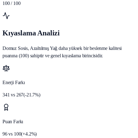
100
/ 100
Kıyaslama Analizi
Domuz Sosis, Azaltılmış Yağ daha yüksek bir beslenme kalitesi
puanına (100) sahiptir ve genel kıyaslama birincisidir.
Enerji Farkı
341
vs
267
(
-21.7
%)
Puan Farkı
96
vs
100
(
+
4.2
%)