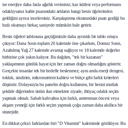
ise enerjiye daha fazla ağırlık verirsiniz; kas kütlesi veya performans
odaklıysanız kalite puanındaki artıların hangi besin öğelerinden
geldiğini ayrıca incelersiniz. Karşılaştırma ekranındaki puan grafiği bu
hızlı okumayı birkaç saniyede mümkün hale getirir.
Besin öğeleri tablosuna geçtiğimizde daha ayrıntılı bir tablo ortaya
çıkıyor: Dana Sosis toplam 20 kalemde öne çıkarken, Domuz Sosis,
Azaltılmış Yağ 27 kalemde avantaj sağlıyor ve 18 kalemde değerler
birbirine çok yakın kalıyor. Bu dağılım, "tek bir kazanan"
yaklaşımının günlük hayat için her zaman doğru olmadığını gösterir.
Gerçekte insanlar tek bir hedefle beslenmez; aynı anda enerji dengesi,
tokluk, sindirim, mikronutrient kalitesi ve bütçe gibi farklı kriterleri
düşünür. Dolayısıyla bu panelin doğru kullanımı, bir besini mutlak
şekilde diğerinden üstün ilan etmekten ziyade, ihtiyaç odaklı seçim
yapmak olmalı. Sabah kahvaltısı için farklı, antrenman öncesi veya
akşam yemeği için farklı seçim yapmak çoğu zaman daha akıllıca bir
stratejidir.
En dikkat çekici farklardan biri "D Vitamini" kaleminde görülüyor. Bu