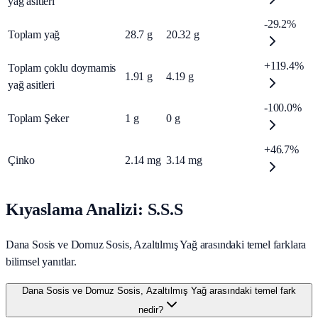
yağ asitleri
-29.2%
Toplam yağ
28.7
g
20.32
g
+119.4%
Toplam çoklu doymamis
1.91
g
4.19
g
yağ asitleri
-100.0%
Toplam Şeker
1
g
0
g
+46.7%
Çinko
2.14
mg
3.14
mg
Kıyaslama Analizi: S.S.S
Dana Sosis ve Domuz Sosis, Azaltılmış Yağ arasındaki temel farklara
bilimsel yanıtlar.
Dana Sosis ve Domuz Sosis, Azaltılmış Yağ arasındaki temel fark
nedir?