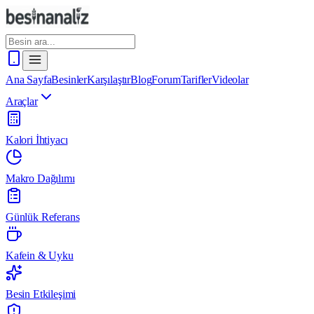
Ana Sayfa
Besinler
Karşılaştır
Blog
Forum
Tarifler
Videolar
Araçlar
Kalori İhtiyacı
Makro Dağılımı
Günlük Referans
Kafein & Uyku
Besin Etkileşimi