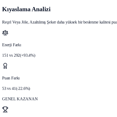
Kıyaslama Analizi
Reçel Veya Jöle, Azaltılmış Şeker daha yüksek bir beslenme kalitesi puan
Enerji Farkı
151
vs
292
(
+
93.4
%)
Puan Farkı
53
vs
41
(
-22.6
%)
GENEL KAZANAN