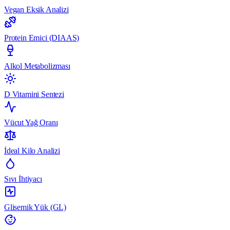
Vegan Eksik Analizi
Protein Emici (DIAAS)
Alkol Metabolizması
D Vitamini Sentezi
Vücut Yağ Oranı
İdeal Kilo Analizi
Sıvı İhtiyacı
Glisemik Yük (GL)