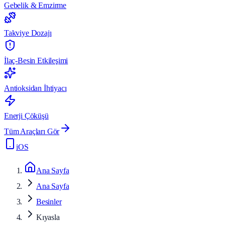
Gebelik & Emzirme
Takviye Dozajı
İlaç-Besin Etkileşimi
Antioksidan İhtiyacı
Enerji Çöküşü
Tüm Araçları Gör
iOS
Ana Sayfa
Ana Sayfa
Besinler
Kıyasla