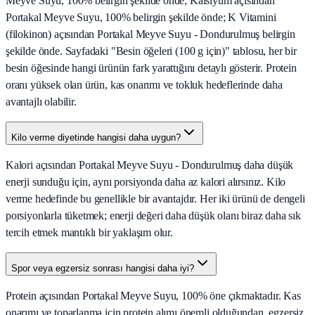
Meyve Suyu, 100% belirgin şekilde önde; Kalsiyum açısından
Portakal Meyve Suyu, 100% belirgin şekilde önde; K Vitamini
(filokinon) açısından Portakal Meyve Suyu - Dondurulmuş belirgin
şekilde önde. Sayfadaki "Besin öğeleri (100 g için)" tablosu, her bir
besin öğesinde hangi ürünün fark yarattığını detaylı gösterir. Protein
oranı yüksek olan ürün, kas onarımı ve tokluk hedeflerinde daha
avantajlı olabilir.
Kilo verme diyetinde hangisi daha uygun?
Kalori açısından Portakal Meyve Suyu - Dondurulmuş daha düşük
enerji sunduğu için, aynı porsiyonda daha az kalori alırsınız. Kilo
verme hedefinde bu genellikle bir avantajdır. Her iki ürünü de dengeli
porsiyonlarla tüketmek; enerji değeri daha düşük olanı biraz daha sık
tercih etmek mantıklı bir yaklaşım olur.
Spor veya egzersiz sonrası hangisi daha iyi?
Protein açısından Portakal Meyve Suyu, 100% öne çıkmaktadır. Kas
onarımı ve toparlanma için protein alımı önemli olduğundan, egzersiz