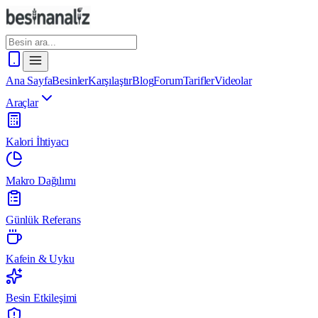
Ana Sayfa
Besinler
Karşılaştır
Blog
Forum
Tarifler
Videolar
Araçlar
Kalori İhtiyacı
Makro Dağılımı
Günlük Referans
Kafein & Uyku
Besin Etkileşimi