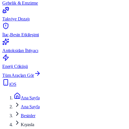
Gebelik & Emzirme
Takviye Dozajı
İlaç-Besin Etkileşimi
Antioksidan İhtiyacı
Enerji Çöküşü
Tüm Araçları Gör
iOS
Ana Sayfa
Ana Sayfa
Besinler
Kıyasla