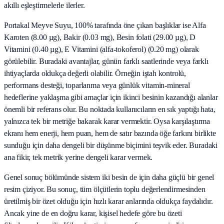
akıllı eşleştirmelerle ilerler.
Portakal Meyve Suyu, 100% tarafında öne çıkan başlıklar ise Alfa
Karoten (8.00 µg), Bakir (0.03 mg), Besin folati (29.00 µg), D
Vitamini (0.40 µg), E Vitamini (alfa-tokoferol) (0.20 mg) olarak
görülebilir. Buradaki avantajlar, günün farklı saatlerinde veya farklı
ihtiyaçlarda oldukça değerli olabilir. Örneğin iştah kontrolü,
performans desteği, toparlanma veya günlük vitamin-mineral
hedeflerine yaklaşma gibi amaçlar için ikinci besinin kazandığı alanlar
önemli bir referans olur. Bu noktada kullanıcıların en sık yaptığı hata,
yalnızca tek bir metriğe bakarak karar vermektir. Oysa karşılaştırma
ekranı hem enerji, hem puan, hem de satır bazında öğe farkını birlikte
sunduğu için daha dengeli bir düşünme biçimini teşvik eder. Buradaki
ana fikir, tek metrik yerine dengeli karar vermek.
Genel sonuç bölümünde sistem iki besin de için daha güçlü bir genel
resim çiziyor. Bu sonuç, tüm ölçütlerin toplu değerlendirmesinden
üretilmiş bir özet olduğu için hızlı karar anlarında oldukça faydalıdır.
Ancak yine de en doğru karar, kişisel hedefe göre bu özeti