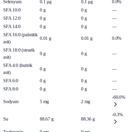
Selenyum
0.1
µg
0.1
µg
0.0%
SFA 10:0
0
g
0
g
—
SFA 12:0
0
g
0
g
—
SFA 14:0
0
g
0
g
—
SFA 16:0 (palmitik
0.01
g
0.01
g
0.0%
asit)
SFA 18:0 (stearik
0
g
0
g
—
asit)
SFA 4:0 (butirik
0
g
0
g
—
asit)
SFA 6:0
0
g
0
g
—
SFA 8:0
0
g
0
g
—
-60.0%
Sodyum
5
mg
2
mg
-0.3%
Su
88.67
g
88.36
g
Teobromin
0
mg
0
mg
—