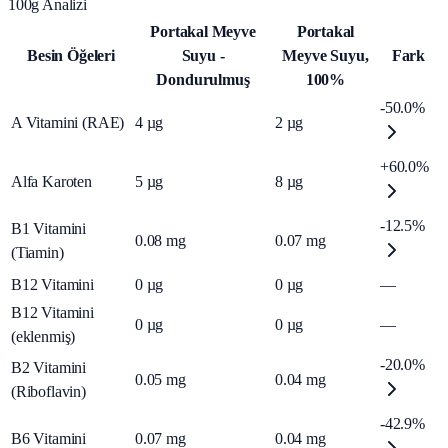
100g Analizi
Portakal Meyve
Portakal
Besin Öğeleri
Suyu -
Meyve Suyu,
Fark
Dondurulmuş
100%
-50.0%
A Vitamini (RAE)
4
µg
2
µg
+60.0%
Alfa Karoten
5
µg
8
µg
-12.5%
B1 Vitamini
0.08
mg
0.07
mg
(Tiamin)
B12 Vitamini
0
µg
0
µg
—
B12 Vitamini
0
µg
0
µg
—
(eklenmiş)
-20.0%
B2 Vitamini
0.05
mg
0.04
mg
(Riboflavin)
-42.9%
B6 Vitamini
0.07
mg
0.04
mg