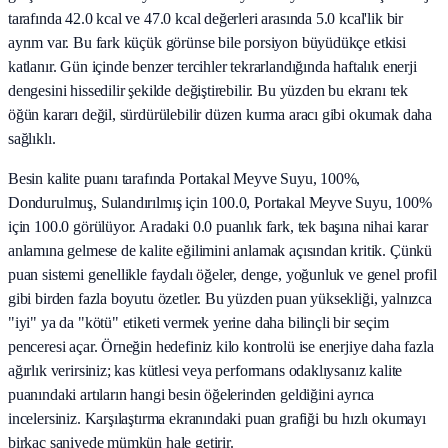
tarafında 42.0 kcal ve 47.0 kcal değerleri arasında 5.0 kcal'lik bir
ayrım var. Bu fark küçük görünse bile porsiyon büyüdükçe etkisi
katlanır. Gün içinde benzer tercihler tekrarlandığında haftalık enerji
dengesini hissedilir şekilde değiştirebilir. Bu yüzden bu ekranı tek
öğün kararı değil, sürdürülebilir düzen kurma aracı gibi okumak daha
sağlıklı.
Besin kalite puanı tarafında Portakal Meyve Suyu, 100%,
Dondurulmuş, Sulandırılmış için 100.0, Portakal Meyve Suyu, 100%
için 100.0 görülüyor. Aradaki 0.0 puanlık fark, tek başına nihai karar
anlamına gelmese de kalite eğilimini anlamak açısından kritik. Çünkü
puan sistemi genellikle faydalı öğeler, denge, yoğunluk ve genel profil
gibi birden fazla boyutu özetler. Bu yüzden puan yüksekliği, yalnızca
"iyi" ya da "kötü" etiketi vermek yerine daha bilinçli bir seçim
penceresi açar. Örneğin hedefiniz kilo kontrolü ise enerjiye daha fazla
ağırlık verirsiniz; kas kütlesi veya performans odaklıysanız kalite
puanındaki artıların hangi besin öğelerinden geldiğini ayrıca
incelersiniz. Karşılaştırma ekranındaki puan grafiği bu hızlı okumayı
birkaç saniyede mümkün hale getirir.