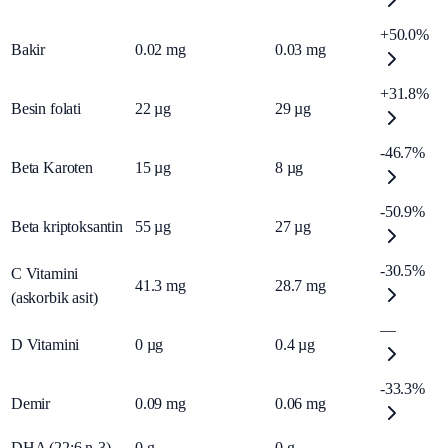
+50.0%
Bakir
0.02
mg
0.03
mg
+31.8%
Besin folati
22
µg
29
µg
-46.7%
Beta Karoten
15
µg
8
µg
-50.9%
Beta kriptoksantin
55
µg
27
µg
-30.5%
C Vitamini
41.3
mg
28.7
mg
(askorbik asit)
—
D Vitamini
0
µg
0.4
µg
-33.3%
Demir
0.09
mg
0.06
mg
DHA (22:6 n-3)
0
g
0
g
—