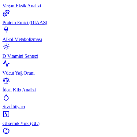
Vegan Eksik Analizi
Protein Emici (DIAAS)
Alkol Metabolizması
D Vitamini Sentezi
Vücut Yağ Oranı
İdeal Kilo Analizi
Sıvı İhtiyacı
Glisemik Yük (GL)