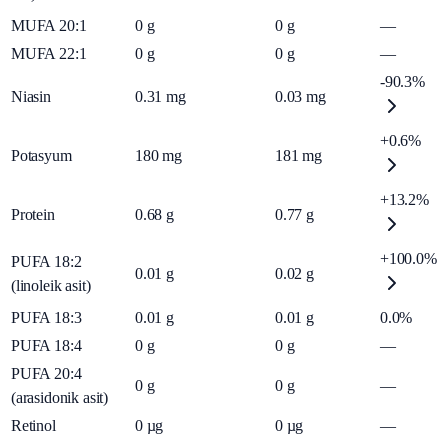
MUFA 20:1
0
g
0
g
—
MUFA 22:1
0
g
0
g
—
-90.3%
Niasin
0.31
mg
0.03
mg
+0.6%
Potasyum
180
mg
181
mg
+13.2%
Protein
0.68
g
0.77
g
+100.0%
PUFA 18:2
0.01
g
0.02
g
(linoleik asit)
PUFA 18:3
0.01
g
0.01
g
0.0%
PUFA 18:4
0
g
0
g
—
PUFA 20:4
0
g
0
g
—
(arasidonik asit)
Retinol
0
µg
0
µg
—