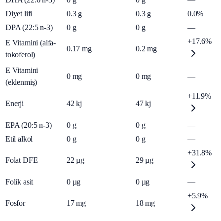
Diyet lifi
0.3
g
0.3
g
0.0%
DPA (22:5 n-3)
0
g
0
g
—
+17.6%
E Vitamini (alfa-
0.17
mg
0.2
mg
tokoferol)
E Vitamini
0
mg
0
mg
—
(eklenmiş)
+11.9%
Enerji
42
kj
47
kj
EPA (20:5 n-3)
0
g
0
g
—
Etil alkol
0
g
0
g
—
+31.8%
Folat DFE
22
µg
29
µg
Folik asit
0
µg
0
µg
—
+5.9%
Fosfor
17
mg
18
mg