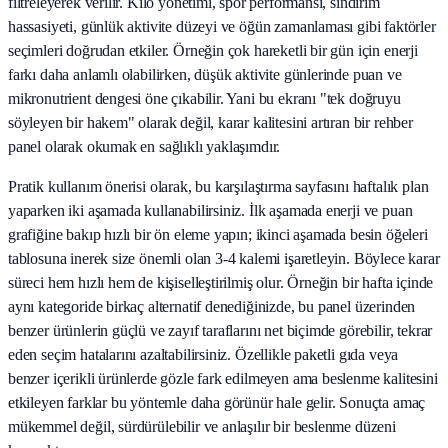
filtreleyerek verilir. Kilo yönetimi, spor performansı, sindirim
hassasiyeti, günlük aktivite düzeyi ve öğün zamanlaması gibi faktörler
seçimleri doğrudan etkiler. Örneğin çok hareketli bir gün için enerji
farkı daha anlamlı olabilirken, düşük aktivite günlerinde puan ve
mikronutrient dengesi öne çıkabilir. Yani bu ekranı "tek doğruyu
söyleyen bir hakem" olarak değil, karar kalitesini artıran bir rehber
panel olarak okumak en sağlıklı yaklaşımdır.
Pratik kullanım önerisi olarak, bu karşılaştırma sayfasını haftalık plan
yaparken iki aşamada kullanabilirsiniz. İlk aşamada enerji ve puan
grafiğine bakıp hızlı bir ön eleme yapın; ikinci aşamada besin öğeleri
tablosuna inerek size önemli olan 3-4 kalemi işaretleyin. Böylece karar
süreci hem hızlı hem de kişiselleştirilmiş olur. Örneğin bir hafta içinde
aynı kategoride birkaç alternatif denediğinizde, bu panel üzerinden
benzer ürünlerin güçlü ve zayıf taraflarını net biçimde görebilir, tekrar
eden seçim hatalarını azaltabilirsiniz. Özellikle paketli gıda veya
benzer içerikli ürünlerde gözle fark edilmeyen ama beslenme kalitesini
etkileyen farklar bu yöntemle daha görünür hale gelir. Sonuçta amaç
mükemmel değil, sürdürülebilir ve anlaşılır bir beslenme düzeni