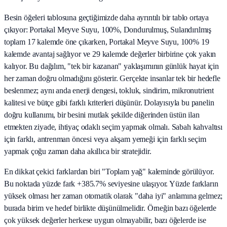
Besin öğeleri tablosuna geçtiğimizde daha ayrıntılı bir tablo ortaya
çıkıyor: Portakal Meyve Suyu, 100%, Dondurulmuş, Sulandırılmış
toplam 17 kalemde öne çıkarken, Portakal Meyve Suyu, 100% 19
kalemde avantaj sağlıyor ve 29 kalemde değerler birbirine çok yakın
kalıyor. Bu dağılım, "tek bir kazanan" yaklaşımının günlük hayat için
her zaman doğru olmadığını gösterir. Gerçekte insanlar tek bir hedefle
beslenmez; aynı anda enerji dengesi, tokluk, sindirim, mikronutrient
kalitesi ve bütçe gibi farklı kriterleri düşünür. Dolayısıyla bu panelin
doğru kullanımı, bir besini mutlak şekilde diğerinden üstün ilan
etmekten ziyade, ihtiyaç odaklı seçim yapmak olmalı. Sabah kahvaltısı
için farklı, antrenman öncesi veya akşam yemeği için farklı seçim
yapmak çoğu zaman daha akıllıca bir stratejidir.
En dikkat çekici farklardan biri "Toplam yağ" kaleminde görülüyor.
Bu noktada yüzde fark +385.7% seviyesine ulaşıyor. Yüzde farkların
yüksek olması her zaman otomatik olarak "daha iyi" anlamına gelmez;
burada birim ve hedef birlikte düşünülmelidir. Örneğin bazı öğelerde
çok yüksek değerler herkese uygun olmayabilir, bazı öğelerde ise