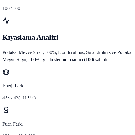
100
/ 100
Kıyaslama Analizi
Portakal Meyve Suyu, 100%, Dondurulmuş, Sulandırılmış ve Portakal
Meyve Suyu, 100% aynı beslenme puanına (100) sahiptir.
Enerji Farkı
42
vs
47
(
+
11.9
%)
Puan Farkı