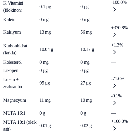
-100.0%
K Vitamini
0.1
µg
0
µg
(filokinon)
Kafein
0
mg
0
mg
—
+330.8%
Kalsiyum
13
mg
56
mg
+1.3%
Karbonhidrat
10.04
g
10.17
g
(farkla)
Kolesterol
0
mg
0
mg
—
Likopen
0
µg
0
µg
—
-71.6%
Lutein +
95
µg
27
µg
zeaksantin
-9.1%
Magnezyum
11
mg
10
mg
MUFA 16:1
0
g
0
g
—
+100.0%
MUFA 18:1 (oleik
0.01
g
0.02
g
asit)