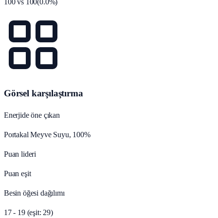
100
vs
100
(
0.0
%)
Görsel karşılaştırma
Enerjide öne çıkan
Portakal Meyve Suyu, 100%
Puan lideri
Puan eşit
Besin öğesi dağılımı
17 - 19 (eşit: 29)