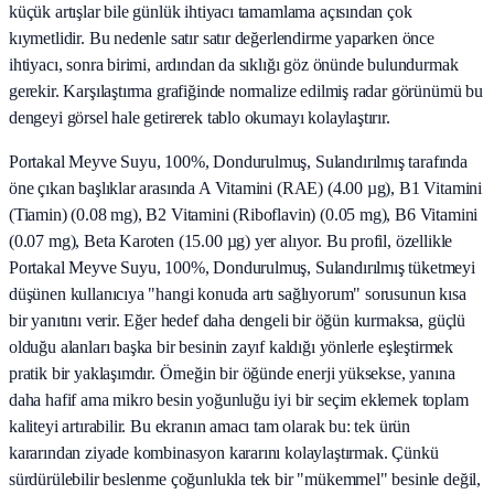
küçük artışlar bile günlük ihtiyacı tamamlama açısından çok
kıymetlidir. Bu nedenle satır satır değerlendirme yaparken önce
ihtiyacı, sonra birimi, ardından da sıklığı göz önünde bulundurmak
gerekir. Karşılaştırma grafiğinde normalize edilmiş radar görünümü bu
dengeyi görsel hale getirerek tablo okumayı kolaylaştırır.
Portakal Meyve Suyu, 100%, Dondurulmuş, Sulandırılmış tarafında
öne çıkan başlıklar arasında A Vitamini (RAE) (4.00 µg), B1 Vitamini
(Tiamin) (0.08 mg), B2 Vitamini (Riboflavin) (0.05 mg), B6 Vitamini
(0.07 mg), Beta Karoten (15.00 µg) yer alıyor. Bu profil, özellikle
Portakal Meyve Suyu, 100%, Dondurulmuş, Sulandırılmış tüketmeyi
düşünen kullanıcıya "hangi konuda artı sağlıyorum" sorusunun kısa
bir yanıtını verir. Eğer hedef daha dengeli bir öğün kurmaksa, güçlü
olduğu alanları başka bir besinin zayıf kaldığı yönlerle eşleştirmek
pratik bir yaklaşımdır. Örneğin bir öğünde enerji yüksekse, yanına
daha hafif ama mikro besin yoğunluğu iyi bir seçim eklemek toplam
kaliteyi artırabilir. Bu ekranın amacı tam olarak bu: tek ürün
kararından ziyade kombinasyon kararını kolaylaştırmak. Çünkü
sürdürülebilir beslenme çoğunlukla tek bir "mükemmel" besinle değil,