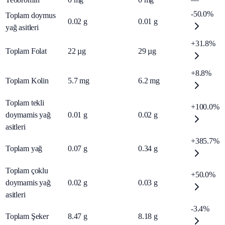
-50.0%
Toplam doymus
0.02
g
0.01
g
yağ asitleri
+31.8%
Toplam Folat
22
µg
29
µg
+8.8%
Toplam Kolin
5.7
mg
6.2
mg
Toplam tekli
+100.0%
doymamis yağ
0.01
g
0.02
g
asitleri
+385.7%
Toplam yağ
0.07
g
0.34
g
Toplam çoklu
+50.0%
doymamis yağ
0.02
g
0.03
g
asitleri
-3.4%
Toplam Şeker
8.47
g
8.18
g