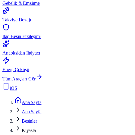
Gebelik & Emzirme
Takviye Dozajı
İlaç-Besin Etkileşimi
Antioksidan İhtiyacı
Enerji Çöküşü
Tüm Araçları Gör
iOS
Ana Sayfa
Ana Sayfa
Besinler
Kıyasla