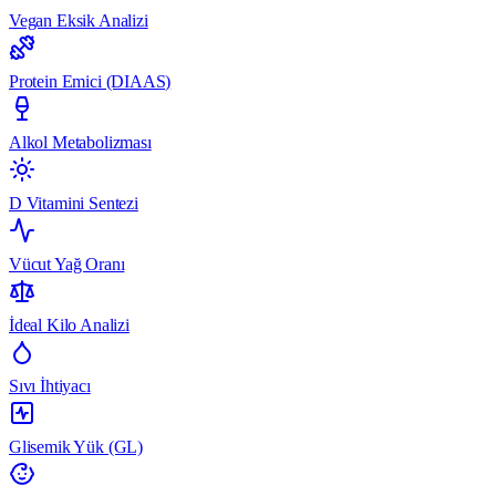
Vegan Eksik Analizi
Protein Emici (DIAAS)
Alkol Metabolizması
D Vitamini Sentezi
Vücut Yağ Oranı
İdeal Kilo Analizi
Sıvı İhtiyacı
Glisemik Yük (GL)