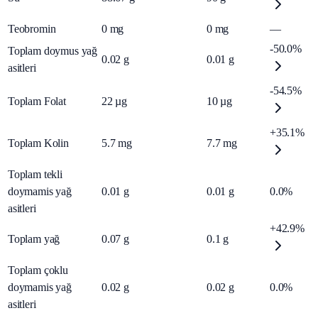
Teobromin
0
mg
0
mg
—
-50.0%
Toplam doymus yağ
0.02
g
0.01
g
asitleri
-54.5%
Toplam Folat
22
µg
10
µg
+35.1%
Toplam Kolin
5.7
mg
7.7
mg
Toplam tekli
doymamis yağ
0.01
g
0.01
g
0.0%
asitleri
+42.9%
Toplam yağ
0.07
g
0.1
g
Toplam çoklu
doymamis yağ
0.02
g
0.02
g
0.0%
asitleri