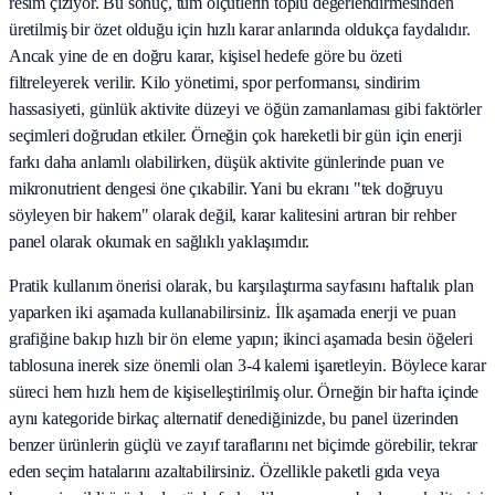
resim çiziyor. Bu sonuç, tüm ölçütlerin toplu değerlendirmesinden
üretilmiş bir özet olduğu için hızlı karar anlarında oldukça faydalıdır.
Ancak yine de en doğru karar, kişisel hedefe göre bu özeti
filtreleyerek verilir. Kilo yönetimi, spor performansı, sindirim
hassasiyeti, günlük aktivite düzeyi ve öğün zamanlaması gibi faktörler
seçimleri doğrudan etkiler. Örneğin çok hareketli bir gün için enerji
farkı daha anlamlı olabilirken, düşük aktivite günlerinde puan ve
mikronutrient dengesi öne çıkabilir. Yani bu ekranı "tek doğruyu
söyleyen bir hakem" olarak değil, karar kalitesini artıran bir rehber
panel olarak okumak en sağlıklı yaklaşımdır.
Pratik kullanım önerisi olarak, bu karşılaştırma sayfasını haftalık plan
yaparken iki aşamada kullanabilirsiniz. İlk aşamada enerji ve puan
grafiğine bakıp hızlı bir ön eleme yapın; ikinci aşamada besin öğeleri
tablosuna inerek size önemli olan 3-4 kalemi işaretleyin. Böylece karar
süreci hem hızlı hem de kişiselleştirilmiş olur. Örneğin bir hafta içinde
aynı kategoride birkaç alternatif denediğinizde, bu panel üzerinden
benzer ürünlerin güçlü ve zayıf taraflarını net biçimde görebilir, tekrar
eden seçim hatalarını azaltabilirsiniz. Özellikle paketli gıda veya