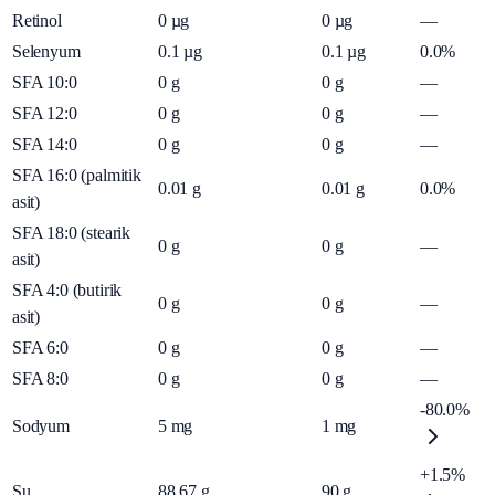
Retinol
0
µg
0
µg
—
Selenyum
0.1
µg
0.1
µg
0.0%
SFA 10:0
0
g
0
g
—
SFA 12:0
0
g
0
g
—
SFA 14:0
0
g
0
g
—
SFA 16:0 (palmitik
0.01
g
0.01
g
0.0%
asit)
SFA 18:0 (stearik
0
g
0
g
—
asit)
SFA 4:0 (butirik
0
g
0
g
—
asit)
SFA 6:0
0
g
0
g
—
SFA 8:0
0
g
0
g
—
-80.0%
Sodyum
5
mg
1
mg
+1.5%
Su
88.67
g
90
g