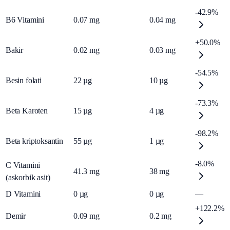
-42.9%
B6 Vitamini
0.07
mg
0.04
mg
+50.0%
Bakir
0.02
mg
0.03
mg
-54.5%
Besin folati
22
µg
10
µg
-73.3%
Beta Karoten
15
µg
4
µg
-98.2%
Beta kriptoksantin
55
µg
1
µg
-8.0%
C Vitamini
41.3
mg
38
mg
(askorbik asit)
D Vitamini
0
µg
0
µg
—
+122.2%
Demir
0.09
mg
0.2
mg