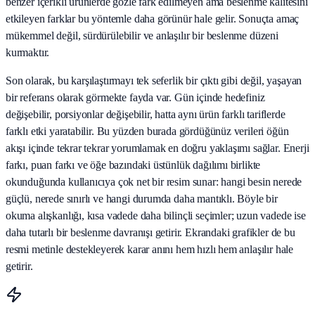
benzer içerikli ürünlerde gözle fark edilmeyen ama beslenme kalitesini
etkileyen farklar bu yöntemle daha görünür hale gelir. Sonuçta amaç
mükemmel değil, sürdürülebilir ve anlaşılır bir beslenme düzeni
kurmaktır.
Son olarak, bu karşılaştırmayı tek seferlik bir çıktı gibi değil, yaşayan
bir referans olarak görmekte fayda var. Gün içinde hedefiniz
değişebilir, porsiyonlar değişebilir, hatta aynı ürün farklı tariflerde
farklı etki yaratabilir. Bu yüzden burada gördüğünüz verileri öğün
akışı içinde tekrar tekrar yorumlamak en doğru yaklaşımı sağlar. Enerji
farkı, puan farkı ve öğe bazındaki üstünlük dağılımı birlikte
okunduğunda kullanıcıya çok net bir resim sunar: hangi besin nerede
güçlü, nerede sınırlı ve hangi durumda daha mantıklı. Böyle bir
okuma alışkanlığı, kısa vadede daha bilinçli seçimler; uzun vadede ise
daha tutarlı bir beslenme davranışı getirir. Ekrandaki grafikler de bu
resmi metinle destekleyerek karar anını hem hızlı hem anlaşılır hale
getirir.