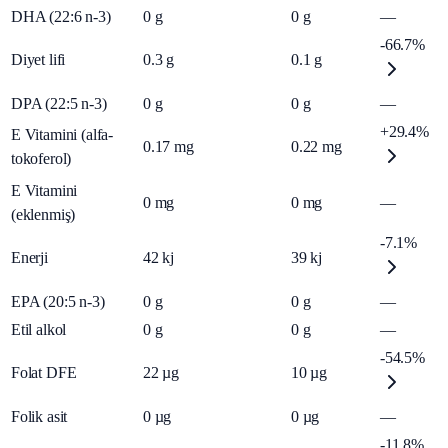
DHA (22:6 n-3)
0
g
0
g
—
-66.7%
Diyet lifi
0.3
g
0.1
g
DPA (22:5 n-3)
0
g
0
g
—
+29.4%
E Vitamini (alfa-
0.17
mg
0.22
mg
tokoferol)
E Vitamini
0
mg
0
mg
—
(eklenmiş)
-7.1%
Enerji
42
kj
39
kj
EPA (20:5 n-3)
0
g
0
g
—
Etil alkol
0
g
0
g
—
-54.5%
Folat DFE
22
µg
10
µg
Folik asit
0
µg
0
µg
—
-11.8%