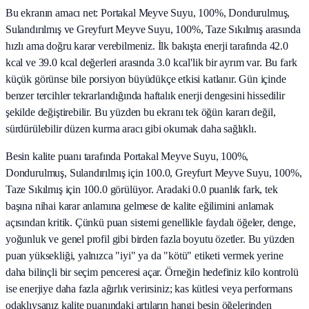
Bu ekranın amacı net: Portakal Meyve Suyu, 100%, Dondurulmuş,
Sulandırılmış ve Greyfurt Meyve Suyu, 100%, Taze Sıkılmış arasında
hızlı ama doğru karar verebilmeniz. İlk bakışta enerji tarafında 42.0
kcal ve 39.0 kcal değerleri arasında 3.0 kcal'lik bir ayrım var. Bu fark
küçük görünse bile porsiyon büyüdükçe etkisi katlanır. Gün içinde
benzer tercihler tekrarlandığında haftalık enerji dengesini hissedilir
şekilde değiştirebilir. Bu yüzden bu ekranı tek öğün kararı değil,
sürdürülebilir düzen kurma aracı gibi okumak daha sağlıklı.
Besin kalite puanı tarafında Portakal Meyve Suyu, 100%,
Dondurulmuş, Sulandırılmış için 100.0, Greyfurt Meyve Suyu, 100%,
Taze Sıkılmış için 100.0 görülüyor. Aradaki 0.0 puanlık fark, tek
başına nihai karar anlamına gelmese de kalite eğilimini anlamak
açısından kritik. Çünkü puan sistemi genellikle faydalı öğeler, denge,
yoğunluk ve genel profil gibi birden fazla boyutu özetler. Bu yüzden
puan yüksekliği, yalnızca "iyi" ya da "kötü" etiketi vermek yerine
daha bilinçli bir seçim penceresi açar. Örneğin hedefiniz kilo kontrolü
ise enerjiye daha fazla ağırlık verirsiniz; kas kütlesi veya performans
odaklıysanız kalite puanındaki artıların hangi besin öğelerinden