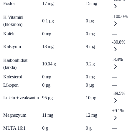
Fosfor
17
mg
15
mg
-100.0%
K Vitamini
0.1
µg
0
µg
(filokinon)
Kafein
0
mg
0
mg
—
-30.8%
Kalsiyum
13
mg
9
mg
-8.4%
Karbonhidrat
10.04
g
9.2
g
(farkla)
Kolesterol
0
mg
0
mg
—
Likopen
0
µg
0
µg
—
-89.5%
Lutein + zeaksantin
95
µg
10
µg
+9.1%
Magnezyum
11
mg
12
mg
MUFA 16:1
0
g
0
g
—