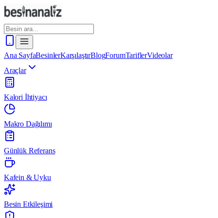
Ana Sayfa
Besinler
Karşılaştır
Blog
Forum
Tarifler
Videolar
Araçlar
Kalori İhtiyacı
Makro Dağılımı
Günlük Referans
Kafein & Uyku
Besin Etkileşimi