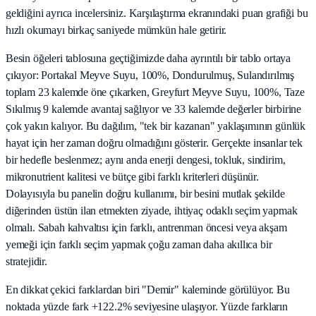
geldiğini ayrıca incelersiniz. Karşılaştırma ekranındaki puan grafiği bu
hızlı okumayı birkaç saniyede mümkün hale getirir.
Besin öğeleri tablosuna geçtiğimizde daha ayrıntılı bir tablo ortaya
çıkıyor: Portakal Meyve Suyu, 100%, Dondurulmuş, Sulandırılmış
toplam 23 kalemde öne çıkarken, Greyfurt Meyve Suyu, 100%, Taze
Sıkılmış 9 kalemde avantaj sağlıyor ve 33 kalemde değerler birbirine
çok yakın kalıyor. Bu dağılım, "tek bir kazanan" yaklaşımının günlük
hayat için her zaman doğru olmadığını gösterir. Gerçekte insanlar tek
bir hedefle beslenmez; aynı anda enerji dengesi, tokluk, sindirim,
mikronutrient kalitesi ve bütçe gibi farklı kriterleri düşünür.
Dolayısıyla bu panelin doğru kullanımı, bir besini mutlak şekilde
diğerinden üstün ilan etmekten ziyade, ihtiyaç odaklı seçim yapmak
olmalı. Sabah kahvaltısı için farklı, antrenman öncesi veya akşam
yemeği için farklı seçim yapmak çoğu zaman daha akıllıca bir
stratejidir.
En dikkat çekici farklardan biri "Demir" kaleminde görülüyor. Bu
noktada yüzde fark +122.2% seviyesine ulaşıyor. Yüzde farkların