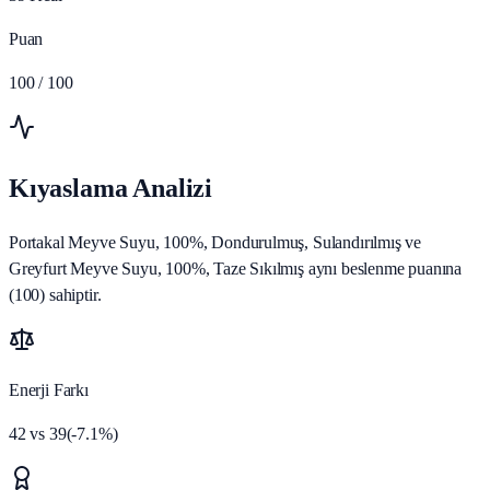
Puan
100
/ 100
Kıyaslama Analizi
Portakal Meyve Suyu, 100%, Dondurulmuş, Sulandırılmış ve
Greyfurt Meyve Suyu, 100%, Taze Sıkılmış aynı beslenme puanına
(100) sahiptir.
Enerji Farkı
42
vs
39
(
-7.1
%)