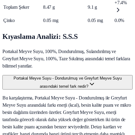
+7.4%
Toplam Şeker
8.47
g
9.1
g
Çinko
0.05
mg
0.05
mg
0.0%
Kıyaslama Analizi: S.S.S
Portakal Meyve Suyu, 100%, Dondurulmuş, Sulandırılmış ve
Greyfurt Meyve Suyu, 100%, Taze Sıkılmış arasındaki temel farklara
bilimsel yanıtlar.
Portakal Meyve Suyu - Dondurulmuş ve Greyfurt Meyve Suyu
arasındaki temel fark nedir?
Bu karşılaştırma, Portakal Meyve Suyu - Dondurulmuş ile Greyfurt
Meyve Suyu arasındaki farkı enerji (kcal), besin kalite puanı ve mikro
besin dağılımı üzerinden özetler. Greyfurt Meyve Suyu, enerji
tarafında göreceli olarak daha yüksek değer gösterirken iki ürün de
besin kalite puanı açısından benzer seviyededir. Detay kartları ve
grafikler, hangi durumda hangi ürünü tercih etmenin daha mantıklı