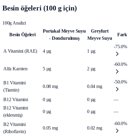
Besin öğeleri (100 g için)
100g Analizi
Portakal Meyve Suyu
Greyfurt
Besin Öğeleri
Fark
- Dondurulmuş
Meyve Suyu
-75.0%
A Vitamini (RAE)
4
µg
1
µg
-60.0%
Alfa Karoten
5
µg
2
µg
-50.0%
B1 Vitamini
0.08
mg
0.04
mg
(Tiamin)
B12 Vitamini
0
µg
0
µg
—
B12 Vitamini
0
µg
0
µg
—
(eklenmiş)
-60.0%
B2 Vitamini
0.05
mg
0.02
mg
(Riboflavin)