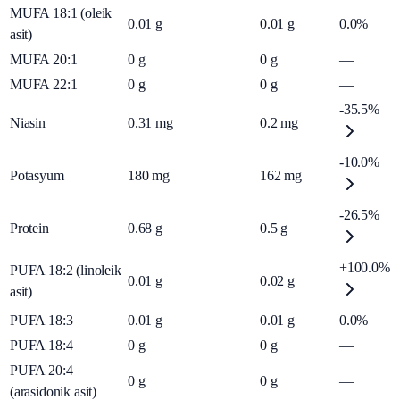
MUFA 18:1 (oleik
0.01
g
0.01
g
0.0%
asit)
MUFA 20:1
0
g
0
g
—
MUFA 22:1
0
g
0
g
—
-35.5%
Niasin
0.31
mg
0.2
mg
-10.0%
Potasyum
180
mg
162
mg
-26.5%
Protein
0.68
g
0.5
g
+100.0%
PUFA 18:2 (linoleik
0.01
g
0.02
g
asit)
PUFA 18:3
0.01
g
0.01
g
0.0%
PUFA 18:4
0
g
0
g
—
PUFA 20:4
0
g
0
g
—
(arasidonik asit)