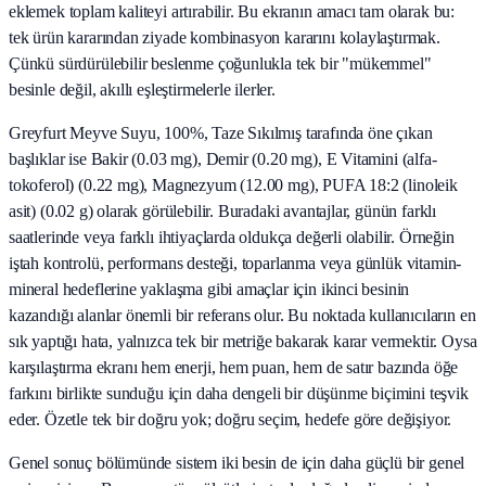
eklemek toplam kaliteyi artırabilir. Bu ekranın amacı tam olarak bu:
tek ürün kararından ziyade kombinasyon kararını kolaylaştırmak.
Çünkü sürdürülebilir beslenme çoğunlukla tek bir "mükemmel"
besinle değil, akıllı eşleştirmelerle ilerler.
Greyfurt Meyve Suyu, 100%, Taze Sıkılmış tarafında öne çıkan
başlıklar ise Bakir (0.03 mg), Demir (0.20 mg), E Vitamini (alfa-
tokoferol) (0.22 mg), Magnezyum (12.00 mg), PUFA 18:2 (linoleik
asit) (0.02 g) olarak görülebilir. Buradaki avantajlar, günün farklı
saatlerinde veya farklı ihtiyaçlarda oldukça değerli olabilir. Örneğin
iştah kontrolü, performans desteği, toparlanma veya günlük vitamin-
mineral hedeflerine yaklaşma gibi amaçlar için ikinci besinin
kazandığı alanlar önemli bir referans olur. Bu noktada kullanıcıların en
sık yaptığı hata, yalnızca tek bir metriğe bakarak karar vermektir. Oysa
karşılaştırma ekranı hem enerji, hem puan, hem de satır bazında öğe
farkını birlikte sunduğu için daha dengeli bir düşünme biçimini teşvik
eder. Özetle tek bir doğru yok; doğru seçim, hedefe göre değişiyor.
Genel sonuç bölümünde sistem iki besin de için daha güçlü bir genel