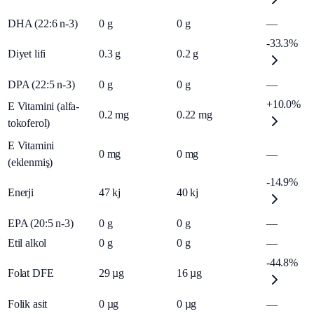
DHA (22:6 n-3)
0
g
0
g
—
-33.3%
Diyet lifi
0.3
g
0.2
g
DPA (22:5 n-3)
0
g
0
g
—
+10.0%
E Vitamini (alfa-
0.2
mg
0.22
mg
tokoferol)
E Vitamini
0
mg
0
mg
—
(eklenmiş)
-14.9%
Enerji
47
kj
40
kj
EPA (20:5 n-3)
0
g
0
g
—
Etil alkol
0
g
0
g
—
-44.8%
Folat DFE
29
µg
16
µg
Folik asit
0
µg
0
µg
—