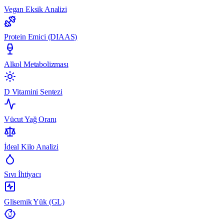
Vegan Eksik Analizi
Protein Emici (DIAAS)
Alkol Metabolizması
D Vitamini Sentezi
Vücut Yağ Oranı
İdeal Kilo Analizi
Sıvı İhtiyacı
Glisemik Yük (GL)