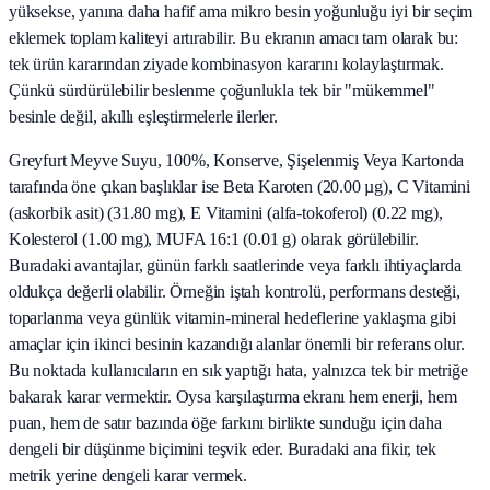
yüksekse, yanına daha hafif ama mikro besin yoğunluğu iyi bir seçim
eklemek toplam kaliteyi artırabilir. Bu ekranın amacı tam olarak bu:
tek ürün kararından ziyade kombinasyon kararını kolaylaştırmak.
Çünkü sürdürülebilir beslenme çoğunlukla tek bir "mükemmel"
besinle değil, akıllı eşleştirmelerle ilerler.
Greyfurt Meyve Suyu, 100%, Konserve, Şişelenmiş Veya Kartonda
tarafında öne çıkan başlıklar ise Beta Karoten (20.00 µg), C Vitamini
(askorbik asit) (31.80 mg), E Vitamini (alfa-tokoferol) (0.22 mg),
Kolesterol (1.00 mg), MUFA 16:1 (0.01 g) olarak görülebilir.
Buradaki avantajlar, günün farklı saatlerinde veya farklı ihtiyaçlarda
oldukça değerli olabilir. Örneğin iştah kontrolü, performans desteği,
toparlanma veya günlük vitamin-mineral hedeflerine yaklaşma gibi
amaçlar için ikinci besinin kazandığı alanlar önemli bir referans olur.
Bu noktada kullanıcıların en sık yaptığı hata, yalnızca tek bir metriğe
bakarak karar vermektir. Oysa karşılaştırma ekranı hem enerji, hem
puan, hem de satır bazında öğe farkını birlikte sunduğu için daha
dengeli bir düşünme biçimini teşvik eder. Buradaki ana fikir, tek
metrik yerine dengeli karar vermek.