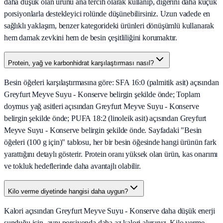
daha düşük olan ürünü ana tercih olarak kullanıp, diğerini daha küçük
porsiyonlarla destekleyici rolünde düşünebilirsiniz. Uzun vadede en
sağlıklı yaklaşım, benzer kategorideki ürünleri dönüşümlü kullanarak
hem damak zevkini hem de besin çeşitliliğini korumaktır.
Protein, yağ ve karbonhidrat karşılaştırması nasıl?
Besin öğeleri karşılaştırmasına göre: SFA 16:0 (palmitik asit) açısından
Greyfurt Meyve Suyu - Konserve belirgin şekilde önde; Toplam
doymus yağ asitleri açısından Greyfurt Meyve Suyu - Konserve
belirgin şekilde önde; PUFA 18:2 (linoleik asit) açısından Greyfurt
Meyve Suyu - Konserve belirgin şekilde önde. Sayfadaki "Besin
öğeleri (100 g için)" tablosu, her bir besin öğesinde hangi ürünün fark
yarattığını detaylı gösterir. Protein oranı yüksek olan ürün, kas onarımı
ve tokluk hedeflerinde daha avantajlı olabilir.
Kilo verme diyetinde hangisi daha uygun?
Kalori açısından Greyfurt Meyve Suyu - Konserve daha düşük enerji
sunduğu için, aynı porsiyonda daha az kalori alırsınız. Kilo verme