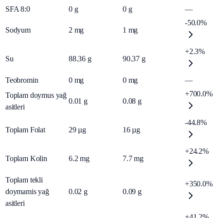
SFA 8:0
0
g
0
g
—
-50.0%
Sodyum
2
mg
1
mg
+2.3%
Su
88.36
g
90.37
g
Teobromin
0
mg
0
mg
—
+700.0%
Toplam doymus yağ
0.01
g
0.08
g
asitleri
-44.8%
Toplam Folat
29
µg
16
µg
+24.2%
Toplam Kolin
6.2
mg
7.7
mg
Toplam tekli
+350.0%
doymamis yağ
0.02
g
0.09
g
asitleri
+41.2%