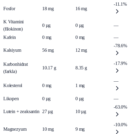
-11.1%
Fosfor
18
mg
16
mg
K Vitamini
0
µg
0
µg
—
(filokinon)
Kafein
0
mg
0
mg
—
-78.6%
Kalsiyum
56
mg
12
mg
-17.9%
Karbonhidrat
10.17
g
8.35
g
(farkla)
—
Kolesterol
0
mg
1
mg
Likopen
0
µg
0
µg
—
-63.0%
Lutein + zeaksantin
27
µg
10
µg
-10.0%
Magnezyum
10
mg
9
mg