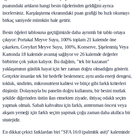
puanındaki artıların hangi besin öğelerinden geldiğini ayrıca
incelersiniz. Karşılaştırma ekranındaki puan grafiği bu hızlı okumayı
birkaç saniyede mümkün hale getirir.
Besin öğeleri tablosuna geçtiğimizde daha ayrıntılı bir tablo ortaya
çıkıyor: Portakal Meyve Suyu, 100% toplam 21 kalemde öne
çıkarken, Greyfurt Meyve Suyu, 100%, Konserve, Şişelenmiş Veya
Kartonda 18 kalemde avantaj sağlıyor ve 26 kalemde değerler
birbirine çok yakın kalıyor. Bu dağılım, "tek bir kazanan"
yaklaşımının günlük hayat için her zaman doğru olmadığını gösterir.
Gerçekte insanlar tek bir hedefle beslenmez; aynı anda enerji dengesi,
tokluk, sindirim, mikronutrient kalitesi ve bütçe gibi farklı kriterleri
düşünür. Dolayısıyla bu panelin doğru kullanımı, bir besini mutlak
şekilde diğerinden üstün ilan etmekten ziyade, ihtiyaç odaklı seçim
yapmak olmalı. Sabah kahvaltısı için farklı, antrenman öncesi veya
akşam yemeği için farklı seçim yapmak çoğu zaman daha akıllıca bir
stratejidir.
En dikkat çekici farklardan biri "SFA 16:0 (palmitik asit)" kaleminde