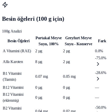
Besin öğeleri (100 g için)
100g Analizi
Portakal Meyve
Greyfurt Meyve
Besin Öğeleri
Fark
Suyu, 100%
Suyu - Konserve
A Vitamini (RAE)
2
µg
2
µg
0.0%
-75.0%
Alfa Karoten
8
µg
2
µg
-28.6%
B1 Vitamini
0.07
mg
0.05
mg
(Tiamin)
B12 Vitamini
0
µg
0
µg
—
B12 Vitamini
0
µg
0
µg
—
(eklenmiş)
-50.0%
B2 Vitamini
0.04
mg
0.02
mg