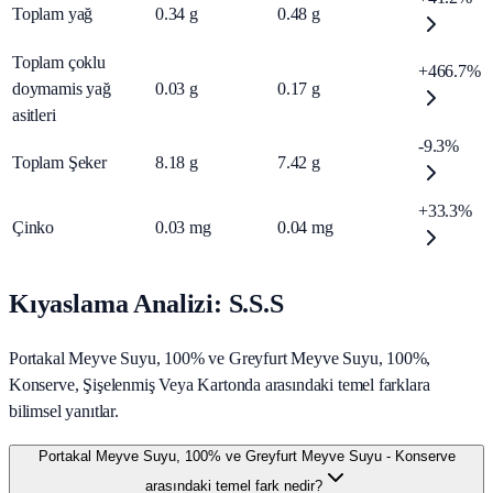
Toplam yağ
0.34
g
0.48
g
Toplam çoklu
+466.7%
doymamis yağ
0.03
g
0.17
g
asitleri
-9.3%
Toplam Şeker
8.18
g
7.42
g
+33.3%
Çinko
0.03
mg
0.04
mg
Kıyaslama Analizi: S.S.S
Portakal Meyve Suyu, 100% ve Greyfurt Meyve Suyu, 100%,
Konserve, Şişelenmiş Veya Kartonda arasındaki temel farklara
bilimsel yanıtlar.
Portakal Meyve Suyu, 100% ve Greyfurt Meyve Suyu - Konserve
arasındaki temel fark nedir?