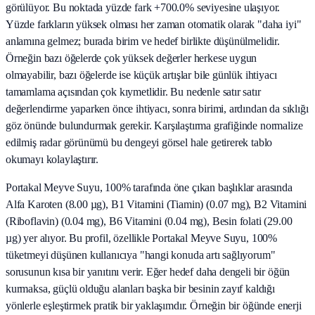
görülüyor. Bu noktada yüzde fark +700.0% seviyesine ulaşıyor.
Yüzde farkların yüksek olması her zaman otomatik olarak "daha iyi"
anlamına gelmez; burada birim ve hedef birlikte düşünülmelidir.
Örneğin bazı öğelerde çok yüksek değerler herkese uygun
olmayabilir, bazı öğelerde ise küçük artışlar bile günlük ihtiyacı
tamamlama açısından çok kıymetlidir. Bu nedenle satır satır
değerlendirme yaparken önce ihtiyacı, sonra birimi, ardından da sıklığı
göz önünde bulundurmak gerekir. Karşılaştırma grafiğinde normalize
edilmiş radar görünümü bu dengeyi görsel hale getirerek tablo
okumayı kolaylaştırır.
Portakal Meyve Suyu, 100% tarafında öne çıkan başlıklar arasında
Alfa Karoten (8.00 µg), B1 Vitamini (Tiamin) (0.07 mg), B2 Vitamini
(Riboflavin) (0.04 mg), B6 Vitamini (0.04 mg), Besin folati (29.00
µg) yer alıyor. Bu profil, özellikle Portakal Meyve Suyu, 100%
tüketmeyi düşünen kullanıcıya "hangi konuda artı sağlıyorum"
sorusunun kısa bir yanıtını verir. Eğer hedef daha dengeli bir öğün
kurmaksa, güçlü olduğu alanları başka bir besinin zayıf kaldığı
yönlerle eşleştirmek pratik bir yaklaşımdır. Örneğin bir öğünde enerji