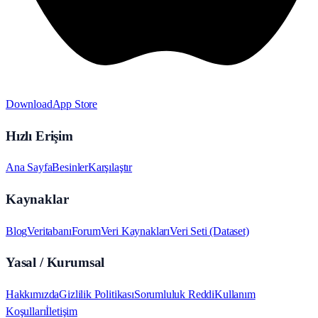
Download
App Store
Hızlı Erişim
Ana Sayfa
Besinler
Karşılaştır
Kaynaklar
Blog
Veritabanı
Forum
Veri Kaynakları
Veri Seti (Dataset)
Yasal / Kurumsal
Hakkımızda
Gizlilik Politikası
Sorumluluk Reddi
Kullanım
Koşulları
İletişim