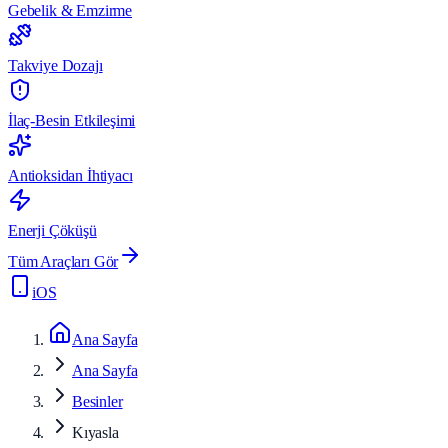
Gebelik & Emzirme
Takviye Dozajı
İlaç-Besin Etkileşimi
Antioksidan İhtiyacı
Enerji Çöküşü
Tüm Araçları Gör
iOS
Ana Sayfa
Ana Sayfa
Besinler
Kıyasla