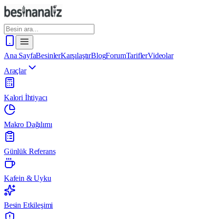
Ana Sayfa
Besinler
Karşılaştır
Blog
Forum
Tarifler
Videolar
Araçlar
Kalori İhtiyacı
Makro Dağılımı
Günlük Referans
Kafein & Uyku
Besin Etkileşimi