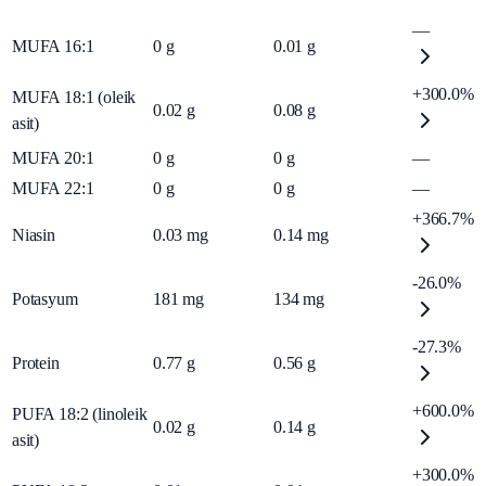
—
MUFA 16:1
0
g
0.01
g
+300.0%
MUFA 18:1 (oleik
0.02
g
0.08
g
asit)
MUFA 20:1
0
g
0
g
—
MUFA 22:1
0
g
0
g
—
+366.7%
Niasin
0.03
mg
0.14
mg
-26.0%
Potasyum
181
mg
134
mg
-27.3%
Protein
0.77
g
0.56
g
+600.0%
PUFA 18:2 (linoleik
0.02
g
0.14
g
asit)
+300.0%