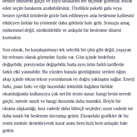
benzer ürünlerin güçlü ve zayıf taraflarını net biçimde görebilir, tekrar
eden seçim hatalarını azaltabilirsiniz. Özellikle paketli gıda veya
benzer içerikli ürünlerde gözle fark edilmeyen ama beslenme kalitesini
etkileyen farklar bu yöntemle daha görünür hale gelir. Sonuçta amaç
mükemmel değil, sürdürülebilir ve anlaşılır bir beslenme düzeni
kurmaktır.
Son olarak, bu karşılaştırmayı tek seferlik bir çıktı gibi değil, yaşayan
bir referans olarak görmekte fayda var. Gün içinde hedefiniz
değişebilir, porsiyonlar değişebilir, hatta aynı ürün farklı tariflerde
farklı etki yaratabilir. Bu yüzden burada gördüğünüz verileri öğün
akışı içinde tekrar tekrar yorumlamak en doğru yaklaşımı sağlar. Enerji
farkı, puan farkı ve öğe bazındaki üstünlük dağılımı birlikte
okunduğunda kullanıcıya çok net bir resim sunar: hangi besin nerede
güçlü, nerede sınırlı ve hangi durumda daha mantıklı. Böyle bir
okuma alışkanlığı, kısa vadede daha bilinçli seçimler; uzun vadede ise
daha tutarlı bir beslenme davranışı getirir. Ekrandaki grafikler de bu
resmi metinle destekleyerek karar anını hem hızlı hem anlaşılır hale
getirir.