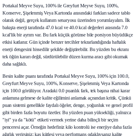
Portakal Meyve Suyu, 100% ile Greyfurt Meyve Suyu, 100%,
Konserve, Şişelenmiş Veya Kartonda arasındaki farkları sadece tablo
olarak değil, gerçek kullanım senaryosu üzerinden yorumlayalım. İlk
bakışta enerji tarafında 47.0 kcal ve 40.0 kcal değerleri arasında 7.0
kcal'lik bir ayrım var. Bu fark küçük görünse bile porsiyon büyüdükçe
etkisi katlanır. Gün içinde benzer tercihler tekrarlandığında haftalık
enerji dengesini hissedilir şekilde değiştirebilir. Bu yüzden bu ekranı
tek öğün kararı değil, sürdürülebilir düzen kurma aracı gibi okumak
daha sağlıklı.
Besin kalite puanı tarafında Portakal Meyve Suyu, 100% için 100.0,
Greyfurt Meyve Suyu, 100%, Konserve, Şişelenmiş Veya Kartonda
için 100.0 görülüyor. Aradaki 0.0 puanlık fark, tek başına nihai karar
anlamına gelmese de kalite eğilimini anlamak açısından kritik. Çünkü
puan sistemi genellikle faydalı öğeler, denge, yoğunluk ve genel profil
gibi birden fazla boyutu özetler. Bu yüzden puan yüksekliği, yalnızca
"iyi" ya da "kötü" etiketi vermek yerine daha bilinçli bir seçim
penceresi açar. Örneğin hedefiniz kilo kontrolü ise enerjiye daha fazla
ağırlık verirsiniz; kas kütlesi veya performans odaklıysanız kalite