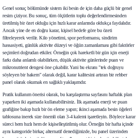
Genel sonuç bölümünde sistem iki besin de için daha güçlü bir genel
resim çiziyor. Bu sonuç, tüm ölçütlerin toplu değerlendirmesinden
üretilmiş bir özet olduğu için hızlı karar anlarında oldukça faydalıdır.
Ancak yine de en doğru karar, kişisel hedefe göre bu özeti
filtreleyerek verilir. Kilo yönetimi, spor performansı, sindirim
hassasiyeti, günlük aktivite düzeyi ve öğün zamanlaması gibi faktörler
seçimleri doğrudan etkiler. Örneğin çok hareketli bir gün için enerji
farkı daha anlamlı olabilirken, düşük aktivite günlerinde puan ve
mikronutrient dengesi öne çıkabilir. Yani bu ekranı "tek doğruyu
söyleyen bir hakem" olarak değil, karar kalitesini artıran bir rehber
panel olarak okumak en sağlıklı yaklaşımdır.
Pratik kullanım önerisi olarak, bu karşılaştırma sayfasını haftalık plan
yaparken iki aşamada kullanabilirsiniz. İlk aşamada enerji ve puan
grafiğine bakıp hızlı bir ön eleme yapın; ikinci aşamada besin öğeleri
tablosuna inerek size önemli olan 3-4 kalemi işaretleyin. Böylece karar
süreci hem hızlı hem de kişiselleştirilmiş olur. Örneğin bir hafta içinde
aynı kategoride birkaç alternatif denediğinizde, bu panel üzerinden