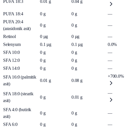
PUFA 18:3
0.01
g
0.04
g
PUFA 18:4
0
g
0
g
—
PUFA 20:4
0
g
0
g
—
(arasidonik asit)
Retinol
0
µg
0
µg
—
Selenyum
0.1
µg
0.1
µg
0.0%
SFA 10:0
0
g
0
g
—
SFA 12:0
0
g
0
g
—
SFA 14:0
0
g
0
g
—
+700.0%
SFA 16:0 (palmitik
0.01
g
0.08
g
asit)
—
SFA 18:0 (stearik
0
g
0.01
g
asit)
SFA 4:0 (butirik
0
g
0
g
—
asit)
SFA 6:0
0
g
0
g
—