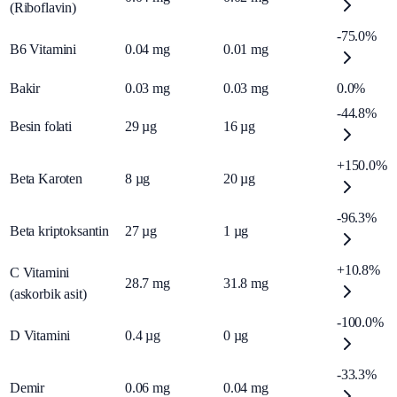
(Riboflavin)
-75.0%
B6 Vitamini
0.04
mg
0.01
mg
Bakir
0.03
mg
0.03
mg
0.0%
-44.8%
Besin folati
29
µg
16
µg
+150.0%
Beta Karoten
8
µg
20
µg
-96.3%
Beta kriptoksantin
27
µg
1
µg
+10.8%
C Vitamini
28.7
mg
31.8
mg
(askorbik asit)
-100.0%
D Vitamini
0.4
µg
0
µg
-33.3%
Demir
0.06
mg
0.04
mg