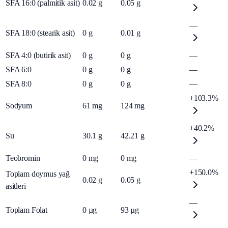
SFA 16:0 (palmitik asit)
0.02
g
0.05
g
—
SFA 18:0 (stearik asit)
0
g
0.01
g
SFA 4:0 (butirik asit)
0
g
0
g
—
SFA 6:0
0
g
0
g
—
SFA 8:0
0
g
0
g
—
+103.3%
Sodyum
61
mg
124
mg
+40.2%
Su
30.1
g
42.21
g
Teobromin
0
mg
0
mg
—
+150.0%
Toplam doymus yağ
0.02
g
0.05
g
asitleri
—
Toplam Folat
0
µg
93
µg