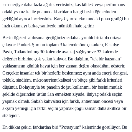
ise enerjiye daha fazla ağırlık verirsiniz; kas kütlesi veya performans
odaklıysanız kalite puanındaki artıların hangi besin öğelerinden
geldiğini ayrıca incelersiniz. Karşılaştırma ekranındaki puan grafiği bu
hızlı okumayı birkaç saniyede mümkün hale getirir.
Besin öğeleri tablosuna geçtiğimizde daha ayrıntılı bir tablo ortaya
çıkıyor: Pankek Şurubu toplam 3 kalemde öne çıkarken, Fasulye
Pasta, Tatlandırılmış 30 kalemde avantaj sağlıyor ve 32 kalemde
değerler birbirine çok yakın kalıyor. Bu dağılım, "tek bir kazanan"
yaklaşımının günlük hayat için her zaman doğru olmadığını gösterir.
Gerçekte insanlar tek bir hedefle beslenmez; aynı anda enerji dengesi,
tokluk, sindirim, mikronutrient kalitesi ve bütçe gibi farklı kriterleri
düşünür. Dolayısıyla bu panelin doğru kullanımı, bir besini mutlak
şekilde diğerinden üstün ilan etmekten ziyade, ihtiyaç odaklı seçim
yapmak olmalı. Sabah kahvaltısı için farklı, antrenman öncesi veya
akşam yemeği için farklı seçim yapmak çoğu zaman daha akıllıca bir
stratejidir.
En dikkat çekici farklardan biri "Potasyum" kaleminde görülüyor. Bu