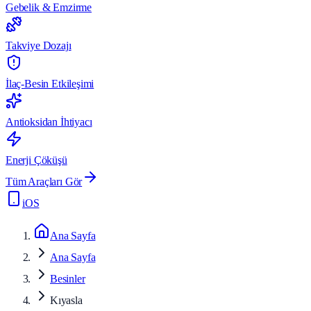
Gebelik & Emzirme
Takviye Dozajı
İlaç-Besin Etkileşimi
Antioksidan İhtiyacı
Enerji Çöküşü
Tüm Araçları Gör
iOS
Ana Sayfa
Ana Sayfa
Besinler
Kıyasla