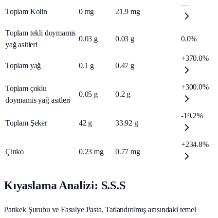
—
Toplam Kolin
0
mg
21.9
mg
Toplam tekli doymamis
0.03
g
0.03
g
0.0%
yağ asitleri
+370.0%
Toplam yağ
0.1
g
0.47
g
+300.0%
Toplam çoklu
0.05
g
0.2
g
doymamis yağ asitleri
-19.2%
Toplam Şeker
42
g
33.92
g
+234.8%
Çinko
0.23
mg
0.77
mg
Kıyaslama Analizi: S.S.S
Pankek Şurubu ve Fasulye Pasta, Tatlandırılmış arasındaki temel