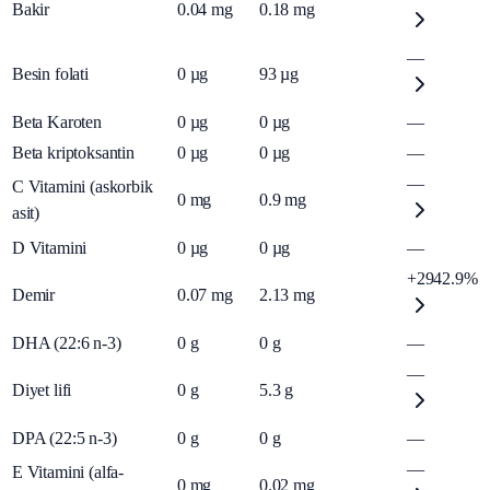
Bakir
0.04
mg
0.18
mg
—
Besin folati
0
µg
93
µg
Beta Karoten
0
µg
0
µg
—
Beta kriptoksantin
0
µg
0
µg
—
—
C Vitamini (askorbik
0
mg
0.9
mg
asit)
D Vitamini
0
µg
0
µg
—
+2942.9%
Demir
0.07
mg
2.13
mg
DHA (22:6 n-3)
0
g
0
g
—
—
Diyet lifi
0
g
5.3
g
DPA (22:5 n-3)
0
g
0
g
—
—
E Vitamini (alfa-
0
mg
0.02
mg