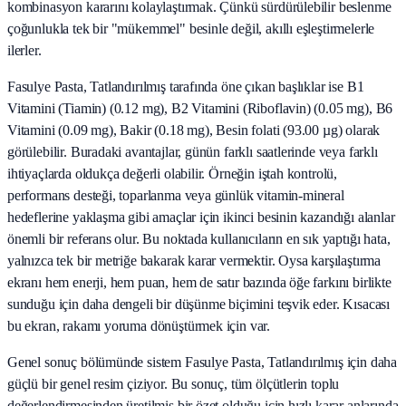
kombinasyon kararını kolaylaştırmak. Çünkü sürdürülebilir beslenme
çoğunlukla tek bir "mükemmel" besinle değil, akıllı eşleştirmelerle
ilerler.
Fasulye Pasta, Tatlandırılmış tarafında öne çıkan başlıklar ise B1
Vitamini (Tiamin) (0.12 mg), B2 Vitamini (Riboflavin) (0.05 mg), B6
Vitamini (0.09 mg), Bakir (0.18 mg), Besin folati (93.00 µg) olarak
görülebilir. Buradaki avantajlar, günün farklı saatlerinde veya farklı
ihtiyaçlarda oldukça değerli olabilir. Örneğin iştah kontrolü,
performans desteği, toparlanma veya günlük vitamin-mineral
hedeflerine yaklaşma gibi amaçlar için ikinci besinin kazandığı alanlar
önemli bir referans olur. Bu noktada kullanıcıların en sık yaptığı hata,
yalnızca tek bir metriğe bakarak karar vermektir. Oysa karşılaştırma
ekranı hem enerji, hem puan, hem de satır bazında öğe farkını birlikte
sunduğu için daha dengeli bir düşünme biçimini teşvik eder. Kısacası
bu ekran, rakamı yoruma dönüştürmek için var.
Genel sonuç bölümünde sistem Fasulye Pasta, Tatlandırılmış için daha
güçlü bir genel resim çiziyor. Bu sonuç, tüm ölçütlerin toplu
değerlendirmesinden üretilmiş bir özet olduğu için hızlı karar anlarında