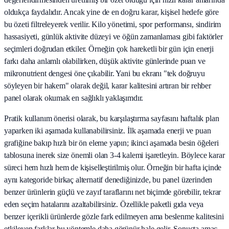
oldukça faydalıdır. Ancak yine de en doğru karar, kişisel hedefe göre
bu özeti filtreleyerek verilir. Kilo yönetimi, spor performansı, sindirim
hassasiyeti, günlük aktivite düzeyi ve öğün zamanlaması gibi faktörler
seçimleri doğrudan etkiler. Örneğin çok hareketli bir gün için enerji
farkı daha anlamlı olabilirken, düşük aktivite günlerinde puan ve
mikronutrient dengesi öne çıkabilir. Yani bu ekranı "tek doğruyu
söyleyen bir hakem" olarak değil, karar kalitesini artıran bir rehber
panel olarak okumak en sağlıklı yaklaşımdır.
Pratik kullanım önerisi olarak, bu karşılaştırma sayfasını haftalık plan
yaparken iki aşamada kullanabilirsiniz. İlk aşamada enerji ve puan
grafiğine bakıp hızlı bir ön eleme yapın; ikinci aşamada besin öğeleri
tablosuna inerek size önemli olan 3-4 kalemi işaretleyin. Böylece karar
süreci hem hızlı hem de kişiselleştirilmiş olur. Örneğin bir hafta içinde
aynı kategoride birkaç alternatif denediğinizde, bu panel üzerinden
benzer ürünlerin güçlü ve zayıf taraflarını net biçimde görebilir, tekrar
eden seçim hatalarını azaltabilirsiniz. Özellikle paketli gıda veya
benzer içerikli ürünlerde gözle fark edilmeyen ama beslenme kalitesini
etkileyen farklar bu yöntemle daha görünür hale gelir. Sonuçta amaç