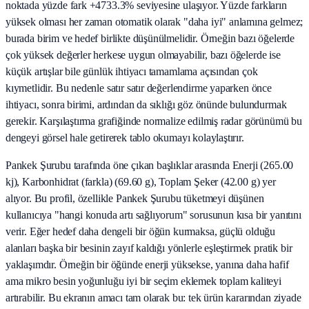
noktada yüzde fark +4733.3% seviyesine ulaşıyor. Yüzde farkların
yüksek olması her zaman otomatik olarak "daha iyi" anlamına gelmez;
burada birim ve hedef birlikte düşünülmelidir. Örneğin bazı öğelerde
çok yüksek değerler herkese uygun olmayabilir, bazı öğelerde ise
küçük artışlar bile günlük ihtiyacı tamamlama açısından çok
kıymetlidir. Bu nedenle satır satır değerlendirme yaparken önce
ihtiyacı, sonra birimi, ardından da sıklığı göz önünde bulundurmak
gerekir. Karşılaştırma grafiğinde normalize edilmiş radar görünümü bu
dengeyi görsel hale getirerek tablo okumayı kolaylaştırır.
Pankek Şurubu tarafında öne çıkan başlıklar arasında Enerji (265.00
kj), Karbonhidrat (farkla) (69.60 g), Toplam Şeker (42.00 g) yer
alıyor. Bu profil, özellikle Pankek Şurubu tüketmeyi düşünen
kullanıcıya "hangi konuda artı sağlıyorum" sorusunun kısa bir yanıtını
verir. Eğer hedef daha dengeli bir öğün kurmaksa, güçlü olduğu
alanları başka bir besinin zayıf kaldığı yönlerle eşleştirmek pratik bir
yaklaşımdır. Örneğin bir öğünde enerji yüksekse, yanına daha hafif
ama mikro besin yoğunluğu iyi bir seçim eklemek toplam kaliteyi
artırabilir. Bu ekranın amacı tam olarak bu: tek ürün kararından ziyade