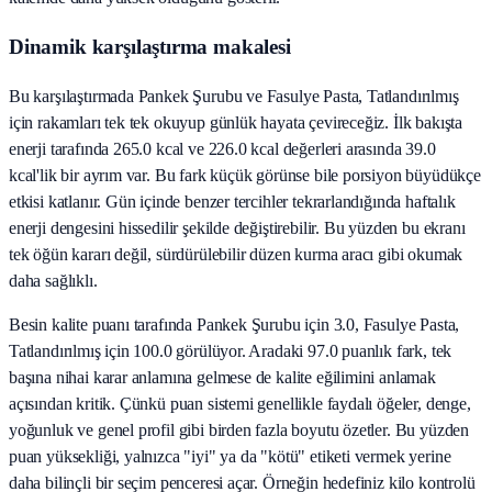
Dinamik karşılaştırma makalesi
Bu karşılaştırmada Pankek Şurubu ve Fasulye Pasta, Tatlandırılmış
için rakamları tek tek okuyup günlük hayata çevireceğiz. İlk bakışta
enerji tarafında 265.0 kcal ve 226.0 kcal değerleri arasında 39.0
kcal'lik bir ayrım var. Bu fark küçük görünse bile porsiyon büyüdükçe
etkisi katlanır. Gün içinde benzer tercihler tekrarlandığında haftalık
enerji dengesini hissedilir şekilde değiştirebilir. Bu yüzden bu ekranı
tek öğün kararı değil, sürdürülebilir düzen kurma aracı gibi okumak
daha sağlıklı.
Besin kalite puanı tarafında Pankek Şurubu için 3.0, Fasulye Pasta,
Tatlandırılmış için 100.0 görülüyor. Aradaki 97.0 puanlık fark, tek
başına nihai karar anlamına gelmese de kalite eğilimini anlamak
açısından kritik. Çünkü puan sistemi genellikle faydalı öğeler, denge,
yoğunluk ve genel profil gibi birden fazla boyutu özetler. Bu yüzden
puan yüksekliği, yalnızca "iyi" ya da "kötü" etiketi vermek yerine
daha bilinçli bir seçim penceresi açar. Örneğin hedefiniz kilo kontrolü