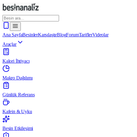
Ana Sayfa
Besinler
Karşılaştır
Blog
Forum
Tarifler
Videolar
Araçlar
Kalori İhtiyacı
Makro Dağılımı
Günlük Referans
Kafein & Uyku
Besin Etkileşimi