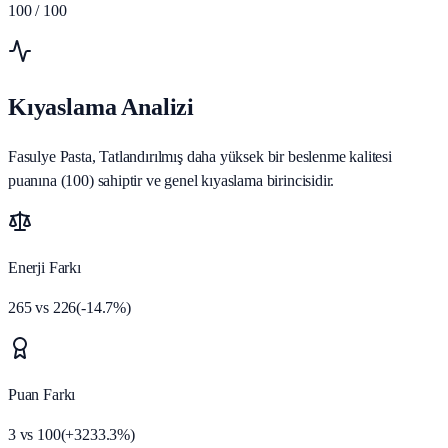
100
/ 100
Kıyaslama Analizi
Fasulye Pasta, Tatlandırılmış daha yüksek bir beslenme kalitesi
puanına (100) sahiptir ve genel kıyaslama birincisidir.
Enerji Farkı
265
vs
226
(
-14.7
%)
Puan Farkı
3
vs
100
(
+
3233.3
%)