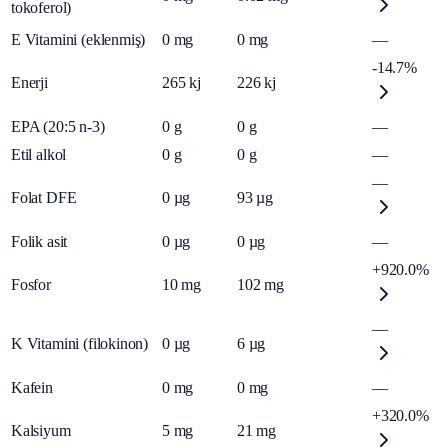
tokoferol)
E Vitamini (eklenmiş)
0
mg
0
mg
—
-14.7%
Enerji
265
kj
226
kj
EPA (20:5 n-3)
0
g
0
g
—
Etil alkol
0
g
0
g
—
—
Folat DFE
0
µg
93
µg
Folik asit
0
µg
0
µg
—
+920.0%
Fosfor
10
mg
102
mg
—
K Vitamini (filokinon)
0
µg
6
µg
Kafein
0
mg
0
mg
—
+320.0%
Kalsiyum
5
mg
21
mg