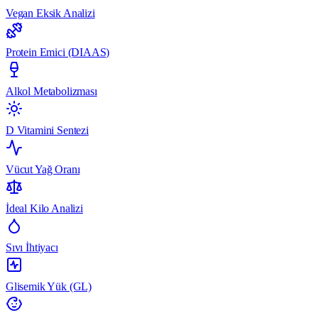
Vegan Eksik Analizi
Protein Emici (DIAAS)
Alkol Metabolizması
D Vitamini Sentezi
Vücut Yağ Oranı
İdeal Kilo Analizi
Sıvı İhtiyacı
Glisemik Yük (GL)