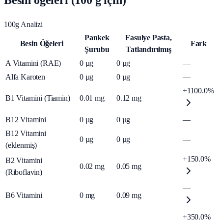
Besin öğeleri (100 g için)
100g Analizi
Pankek
Fasulye Pasta,
Besin Öğeleri
Fark
Şurubu
Tatlandırılmış
A Vitamini (RAE)
0
µg
0
µg
—
Alfa Karoten
0
µg
0
µg
—
+1100.0%
B1 Vitamini (Tiamin)
0.01
mg
0.12
mg
B12 Vitamini
0
µg
0
µg
—
B12 Vitamini
0
µg
0
µg
—
(eklenmiş)
+150.0%
B2 Vitamini
0.02
mg
0.05
mg
(Riboflavin)
—
B6 Vitamini
0
mg
0.09
mg
+350.0%