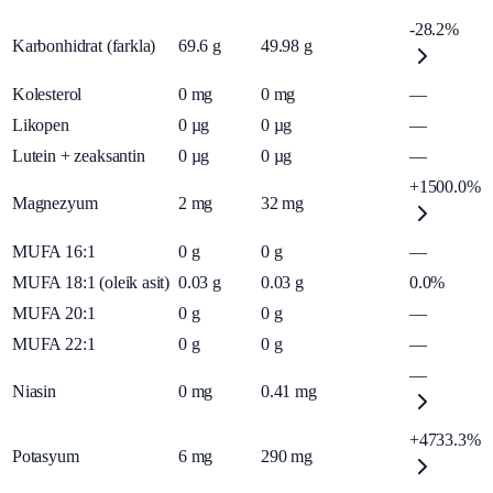
-28.2%
Karbonhidrat (farkla)
69.6
g
49.98
g
Kolesterol
0
mg
0
mg
—
Likopen
0
µg
0
µg
—
Lutein + zeaksantin
0
µg
0
µg
—
+1500.0%
Magnezyum
2
mg
32
mg
MUFA 16:1
0
g
0
g
—
MUFA 18:1 (oleik asit)
0.03
g
0.03
g
0.0%
MUFA 20:1
0
g
0
g
—
MUFA 22:1
0
g
0
g
—
—
Niasin
0
mg
0.41
mg
+4733.3%
Potasyum
6
mg
290
mg