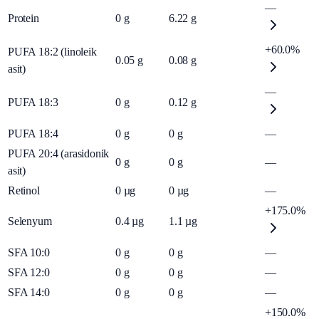
—
Protein
0
g
6.22
g
+60.0%
PUFA 18:2 (linoleik
0.05
g
0.08
g
asit)
—
PUFA 18:3
0
g
0.12
g
PUFA 18:4
0
g
0
g
—
PUFA 20:4 (arasidonik
0
g
0
g
—
asit)
Retinol
0
µg
0
µg
—
+175.0%
Selenyum
0.4
µg
1.1
µg
SFA 10:0
0
g
0
g
—
SFA 12:0
0
g
0
g
—
SFA 14:0
0
g
0
g
—
+150.0%