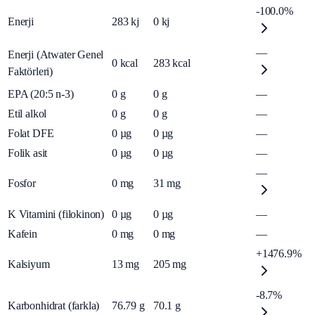
-100.0%
Enerji
283
kj
0
kj
—
Enerji (Atwater Genel
0
kcal
283
kcal
Faktörleri)
EPA (20:5 n-3)
0
g
0
g
—
Etil alkol
0
g
0
g
—
Folat DFE
0
µg
0
µg
—
Folik asit
0
µg
0
µg
—
—
Fosfor
0
mg
31
mg
K Vitamini (filokinon)
0
µg
0
µg
—
Kafein
0
mg
0
mg
—
+1476.9%
Kalsiyum
13
mg
205
mg
-8.7%
Karbonhidrat (farkla)
76.79
g
70.1
g