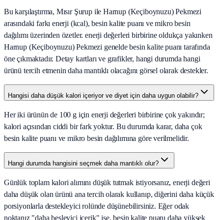
Bu karşılaştırma, Mısır Şurup ile Harnup (Keçiboynuzu) Pekmezi
arasındaki farkı enerji (kcal), besin kalite puanı ve mikro besin
dağılımı üzerinden özetler. enerji değerleri birbirine oldukça yakınken
Harnup (Keçiboynuzu) Pekmezi genelde besin kalite puanı tarafında
öne çıkmaktadır. Detay kartları ve grafikler, hangi durumda hangi
ürünü tercih etmenin daha mantıklı olacağını görsel olarak destekler.
Hangisi daha düşük kalori içeriyor ve diyet için daha uygun olabilir?
Her iki ürünün de 100 g için enerji değerleri birbirine çok yakındır;
kalori açısından ciddi bir fark yoktur. Bu durumda karar, daha çok
besin kalite puanı ve mikro besin dağılımına göre verilmelidir.
Hangi durumda hangisini seçmek daha mantıklı olur?
Günlük toplam kalori alımını düşük tutmak istiyorsanız, enerji değeri
daha düşük olan ürünü ana tercih olarak kullanıp, diğerini daha küçük
porsiyonlarla destekleyici rolünde düşünebilirsiniz. Eğer odak
noktanız "daha besleyici içerik" ise, besin kalite puanı daha yüksek