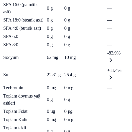
SFA 16:0 (palmitik
0
g
0
g
—
asit)
SFA 18:0 (stearik asit)
0
g
0
g
—
SFA 4:0 (butirik asit)
0
g
0
g
—
SFA 6:0
0
g
0
g
—
SFA 8:0
0
g
0
g
—
-83.9%
Sodyum
62
mg
10
mg
+11.4%
Su
22.81
g
25.4
g
Teobromin
0
mg
0
mg
—
Toplam doymus yağ
0
g
0
g
—
asitleri
Toplam Folat
0
µg
0
µg
—
Toplam Kolin
0
mg
0
mg
—
Toplam tekli
0
g
0
g
—