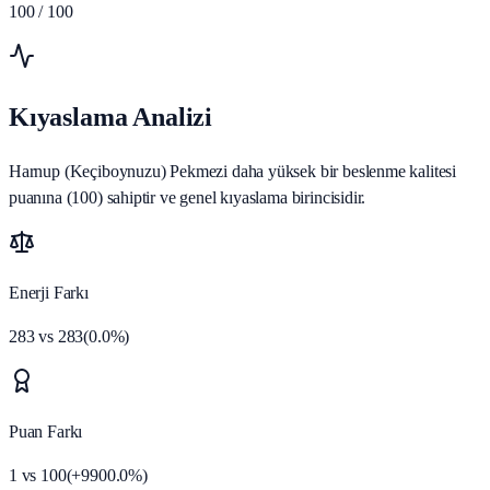
100
/ 100
Kıyaslama Analizi
Harnup (Keçiboynuzu) Pekmezi daha yüksek bir beslenme kalitesi
puanına (100) sahiptir ve genel kıyaslama birincisidir.
Enerji Farkı
283
vs
283
(
0.0
%)
Puan Farkı
1
vs
100
(
+
9900.0
%)