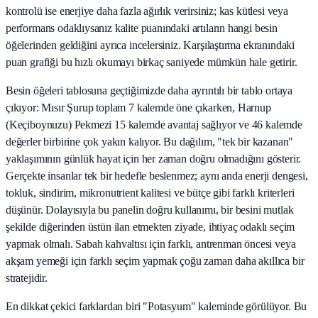
kontrolü ise enerjiye daha fazla ağırlık verirsiniz; kas kütlesi veya
performans odaklıysanız kalite puanındaki artıların hangi besin
öğelerinden geldiğini ayrıca incelersiniz. Karşılaştırma ekranındaki
puan grafiği bu hızlı okumayı birkaç saniyede mümkün hale getirir.
Besin öğeleri tablosuna geçtiğimizde daha ayrıntılı bir tablo ortaya
çıkıyor: Mısır Şurup toplam 7 kalemde öne çıkarken, Harnup
(Keçiboynuzu) Pekmezi 15 kalemde avantaj sağlıyor ve 46 kalemde
değerler birbirine çok yakın kalıyor. Bu dağılım, "tek bir kazanan"
yaklaşımının günlük hayat için her zaman doğru olmadığını gösterir.
Gerçekte insanlar tek bir hedefle beslenmez; aynı anda enerji dengesi,
tokluk, sindirim, mikronutrient kalitesi ve bütçe gibi farklı kriterleri
düşünür. Dolayısıyla bu panelin doğru kullanımı, bir besini mutlak
şekilde diğerinden üstün ilan etmekten ziyade, ihtiyaç odaklı seçim
yapmak olmalı. Sabah kahvaltısı için farklı, antrenman öncesi veya
akşam yemeği için farklı seçim yapmak çoğu zaman daha akıllıca bir
stratejidir.
En dikkat çekici farklardan biri "Potasyum" kaleminde görülüyor. Bu