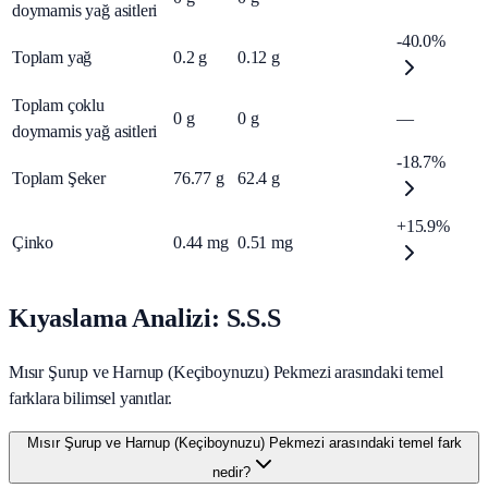
doymamis yağ asitleri
-40.0%
Toplam yağ
0.2
g
0.12
g
Toplam çoklu
0
g
0
g
—
doymamis yağ asitleri
-18.7%
Toplam Şeker
76.77
g
62.4
g
+15.9%
Çinko
0.44
mg
0.51
mg
Kıyaslama Analizi: S.S.S
Mısır Şurup ve Harnup (Keçiboynuzu) Pekmezi arasındaki temel
farklara bilimsel yanıtlar.
Mısır Şurup ve Harnup (Keçiboynuzu) Pekmezi arasındaki temel fark
nedir?