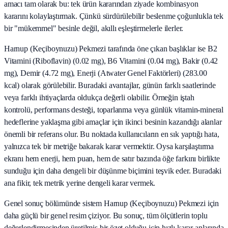
amacı tam olarak bu: tek ürün kararından ziyade kombinasyon
kararını kolaylaştırmak. Çünkü sürdürülebilir beslenme çoğunlukla tek
bir "mükemmel" besinle değil, akıllı eşleştirmelerle ilerler.
Harnup (Keçiboynuzu) Pekmezi tarafında öne çıkan başlıklar ise B2
Vitamini (Riboflavin) (0.02 mg), B6 Vitamini (0.04 mg), Bakir (0.42
mg), Demir (4.72 mg), Enerji (Atwater Genel Faktörleri) (283.00
kcal) olarak görülebilir. Buradaki avantajlar, günün farklı saatlerinde
veya farklı ihtiyaçlarda oldukça değerli olabilir. Örneğin iştah
kontrolü, performans desteği, toparlanma veya günlük vitamin-mineral
hedeflerine yaklaşma gibi amaçlar için ikinci besinin kazandığı alanlar
önemli bir referans olur. Bu noktada kullanıcıların en sık yaptığı hata,
yalnızca tek bir metriğe bakarak karar vermektir. Oysa karşılaştırma
ekranı hem enerji, hem puan, hem de satır bazında öğe farkını birlikte
sunduğu için daha dengeli bir düşünme biçimini teşvik eder. Buradaki
ana fikir, tek metrik yerine dengeli karar vermek.
Genel sonuç bölümünde sistem Harnup (Keçiboynuzu) Pekmezi için
daha güçlü bir genel resim çiziyor. Bu sonuç, tüm ölçütlerin toplu
değerlendirmesinden üretilmiş bir özet olduğu için hızlı karar anlarında