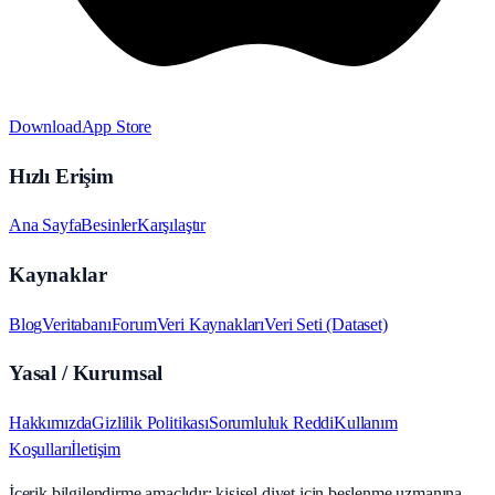
Download
App Store
Hızlı Erişim
Ana Sayfa
Besinler
Karşılaştır
Kaynaklar
Blog
Veritabanı
Forum
Veri Kaynakları
Veri Seti (Dataset)
Yasal / Kurumsal
Hakkımızda
Gizlilik Politikası
Sorumluluk Reddi
Kullanım
Koşulları
İletişim
İçerik bilgilendirme amaçlıdır; kişisel diyet için beslenme uzmanına