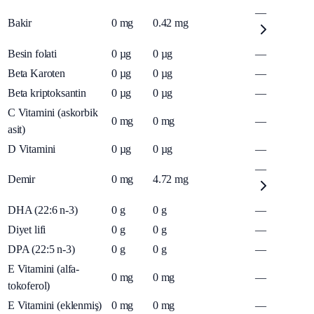
—
Bakir
0
mg
0.42
mg
Besin folati
0
µg
0
µg
—
Beta Karoten
0
µg
0
µg
—
Beta kriptoksantin
0
µg
0
µg
—
C Vitamini (askorbik
0
mg
0
mg
—
asit)
D Vitamini
0
µg
0
µg
—
—
Demir
0
mg
4.72
mg
DHA (22:6 n-3)
0
g
0
g
—
Diyet lifi
0
g
0
g
—
DPA (22:5 n-3)
0
g
0
g
—
E Vitamini (alfa-
0
mg
0
mg
—
tokoferol)
E Vitamini (eklenmiş)
0
mg
0
mg
—