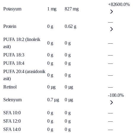
+82600.0%
Potasyum
1
mg
827
mg
—
Protein
0
g
0.62
g
PUFA 18:2 (linoleik
0
g
0
g
—
asit)
PUFA 18:3
0
g
0
g
—
PUFA 18:4
0
g
0
g
—
PUFA 20:4 (arasidonik
0
g
0
g
—
asit)
Retinol
0
µg
0
µg
—
-100.0%
Selenyum
0.7
µg
0
µg
SFA 10:0
0
g
0
g
—
SFA 12:0
0
g
0
g
—
SFA 14:0
0
g
0
g
—