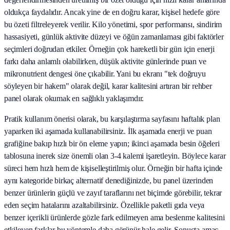
oldukça faydalıdır. Ancak yine de en doğru karar, kişisel hedefe göre
bu özeti filtreleyerek verilir. Kilo yönetimi, spor performansı, sindirim
hassasiyeti, günlük aktivite düzeyi ve öğün zamanlaması gibi faktörler
seçimleri doğrudan etkiler. Örneğin çok hareketli bir gün için enerji
farkı daha anlamlı olabilirken, düşük aktivite günlerinde puan ve
mikronutrient dengesi öne çıkabilir. Yani bu ekranı "tek doğruyu
söyleyen bir hakem" olarak değil, karar kalitesini artıran bir rehber
panel olarak okumak en sağlıklı yaklaşımdır.
Pratik kullanım önerisi olarak, bu karşılaştırma sayfasını haftalık plan
yaparken iki aşamada kullanabilirsiniz. İlk aşamada enerji ve puan
grafiğine bakıp hızlı bir ön eleme yapın; ikinci aşamada besin öğeleri
tablosuna inerek size önemli olan 3-4 kalemi işaretleyin. Böylece karar
süreci hem hızlı hem de kişiselleştirilmiş olur. Örneğin bir hafta içinde
aynı kategoride birkaç alternatif denediğinizde, bu panel üzerinden
benzer ürünlerin güçlü ve zayıf taraflarını net biçimde görebilir, tekrar
eden seçim hatalarını azaltabilirsiniz. Özellikle paketli gıda veya
benzer içerikli ürünlerde gözle fark edilmeyen ama beslenme kalitesini
etkileyen farklar bu yöntemle daha görünür hale gelir. Sonuçta amaç