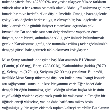
noktada yüzde fark +82600.0% seviyesine ulaşıyor. Yüzde farkların
yüksek olması her zaman otomatik olarak "daha iyi" anlamına gelmez;
burada birim ve hedef birlikte düşünülmelidir. Örneğin bazı öğelerde
çok yüksek değerler herkese uygun olmayabilir, bazı öğelerde ise
küçük artışlar bile günlük ihtiyacı tamamlama açısından çok
kıymetlidir. Bu nedenle satır satır değerlendirme yaparken önce
ihtiyacı, sonra birimi, ardından da sıklığı göz önünde bulundurmak
gerekir. Karşılaştırma grafiğinde normalize edilmiş radar görünümü bu
dengeyi görsel hale getirerek tablo okumayı kolaylaştırır.
Mısır Şurup tarafında öne çıkan başlıklar arasında B1 Vitamini
(Tiamin) (0.06 mg), Enerji (283.00 kj), Karbonhidrat (farkla) (76.79
g), Selenyum (0.70 µg), Sodyum (62.00 mg) yer alıyor. Bu profil,
özellikle Mısır Şurup tüketmeyi düşünen kullanıcıya "hangi konuda
artı sağlıyorum" sorusunun kısa bir yanıtını verir. Eğer hedef daha
dengeli bir öğün kurmaksa, güçlü olduğu alanları başka bir besinin
zayıf kaldığı yönlerle eşleştirmek pratik bir yaklaşımdır. Örneğin bir
öğünde enerji yüksekse, yanına daha hafif ama mikro besin
yoğunluğu iyi bir seçim eklemek toplam kaliteyi artırabilir. Bu ekranın