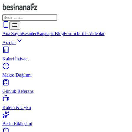
Ana Sayfa
Besinler
Karşılaştır
Blog
Forum
Tarifler
Videolar
Araçlar
Kalori İhtiyacı
Makro Dağılımı
Günlük Referans
Kafein & Uyku
Besin Etkileşimi