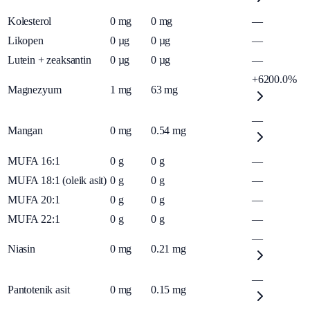
Kolesterol
0
mg
0
mg
—
Likopen
0
µg
0
µg
—
Lutein + zeaksantin
0
µg
0
µg
—
+6200.0%
Magnezyum
1
mg
63
mg
—
Mangan
0
mg
0.54
mg
MUFA 16:1
0
g
0
g
—
MUFA 18:1 (oleik asit)
0
g
0
g
—
MUFA 20:1
0
g
0
g
—
MUFA 22:1
0
g
0
g
—
—
Niasin
0
mg
0.21
mg
—
Pantotenik asit
0
mg
0.15
mg