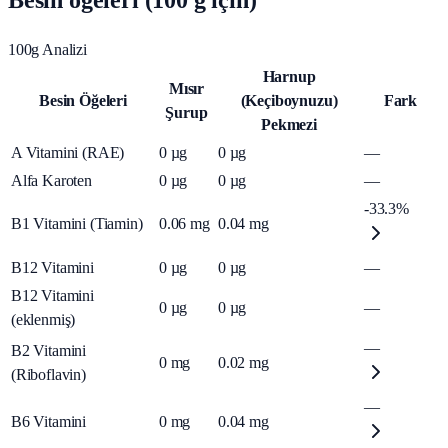
Besin öğeleri (100 g için)
100g Analizi
Harnup
Mısır
Besin Öğeleri
(Keçiboynuzu)
Fark
Şurup
Pekmezi
A Vitamini (RAE)
0
µg
0
µg
—
Alfa Karoten
0
µg
0
µg
—
-33.3%
B1 Vitamini (Tiamin)
0.06
mg
0.04
mg
B12 Vitamini
0
µg
0
µg
—
B12 Vitamini
0
µg
0
µg
—
(eklenmiş)
—
B2 Vitamini
0
mg
0.02
mg
(Riboflavin)
—
B6 Vitamini
0
mg
0.04
mg