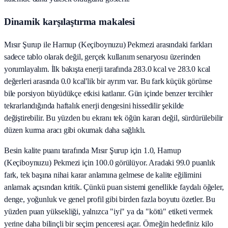
Dinamik karşılaştırma makalesi
Mısır Şurup ile Harnup (Keçiboynuzu) Pekmezi arasındaki farkları
sadece tablo olarak değil, gerçek kullanım senaryosu üzerinden
yorumlayalım. İlk bakışta enerji tarafında 283.0 kcal ve 283.0 kcal
değerleri arasında 0.0 kcal'lik bir ayrım var. Bu fark küçük görünse
bile porsiyon büyüdükçe etkisi katlanır. Gün içinde benzer tercihler
tekrarlandığında haftalık enerji dengesini hissedilir şekilde
değiştirebilir. Bu yüzden bu ekranı tek öğün kararı değil, sürdürülebilir
düzen kurma aracı gibi okumak daha sağlıklı.
Besin kalite puanı tarafında Mısır Şurup için 1.0, Harnup
(Keçiboynuzu) Pekmezi için 100.0 görülüyor. Aradaki 99.0 puanlık
fark, tek başına nihai karar anlamına gelmese de kalite eğilimini
anlamak açısından kritik. Çünkü puan sistemi genellikle faydalı öğeler,
denge, yoğunluk ve genel profil gibi birden fazla boyutu özetler. Bu
yüzden puan yüksekliği, yalnızca "iyi" ya da "kötü" etiketi vermek
yerine daha bilinçli bir seçim penceresi açar. Örneğin hedefiniz kilo