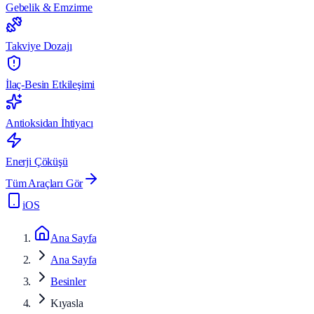
Gebelik & Emzirme
Takviye Dozajı
İlaç-Besin Etkileşimi
Antioksidan İhtiyacı
Enerji Çöküşü
Tüm Araçları Gör
iOS
Ana Sayfa
Ana Sayfa
Besinler
Kıyasla