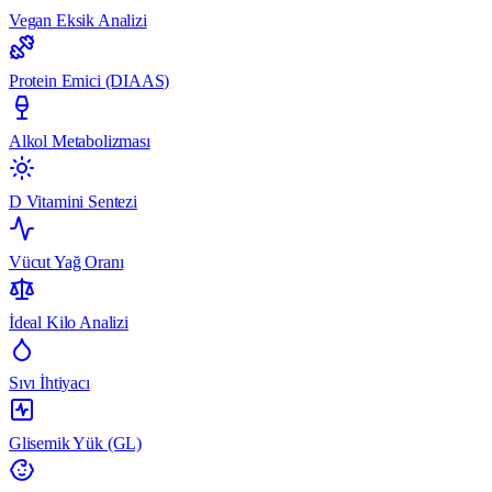
Vegan Eksik Analizi
Protein Emici (DIAAS)
Alkol Metabolizması
D Vitamini Sentezi
Vücut Yağ Oranı
İdeal Kilo Analizi
Sıvı İhtiyacı
Glisemik Yük (GL)