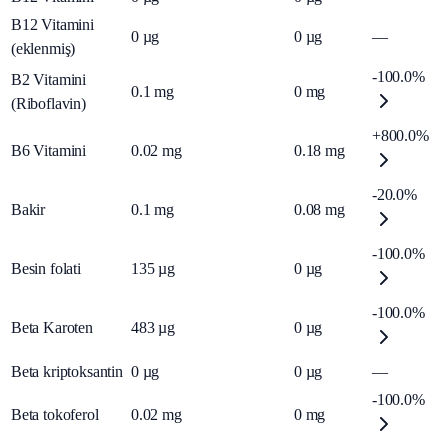
B12 Vitamini
0
µg
0
µg
—
(eklenmiş)
-100.0%
B2 Vitamini
0.1
mg
0
mg
(Riboflavin)
+800.0%
B6 Vitamini
0.02
mg
0.18
mg
-20.0%
Bakir
0.1
mg
0.08
mg
-100.0%
Besin folati
135
µg
0
µg
-100.0%
Beta Karoten
483
µg
0
µg
Beta kriptoksantin
0
µg
0
µg
—
-100.0%
Beta tokoferol
0.02
mg
0
mg