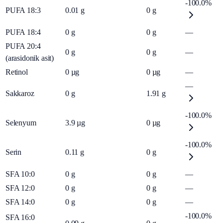
-100.0%
PUFA 18:3
0.01
g
0
g
PUFA 18:4
0
g
0
g
—
PUFA 20:4
0
g
0
g
—
(arasidonik asit)
Retinol
0
µg
0
µg
—
—
Sakkaroz
0
g
1.91
g
-100.0%
Selenyum
3.9
µg
0
µg
-100.0%
Serin
0.11
g
0
g
SFA 10:0
0
g
0
g
—
SFA 12:0
0
g
0
g
—
SFA 14:0
0
g
0
g
—
-100.0%
SFA 16:0