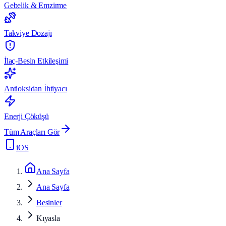
Gebelik & Emzirme
Takviye Dozajı
İlaç-Besin Etkileşimi
Antioksidan İhtiyacı
Enerji Çöküşü
Tüm Araçları Gör
iOS
Ana Sayfa
Ana Sayfa
Besinler
Kıyasla