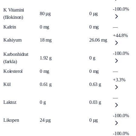
-100.0%
K Vitamini
80
µg
0
µg
(filokinon)
Kafein
0
mg
0
mg
—
+44.8%
Kalsiyum
18
mg
26.06
mg
-100.0%
Karbonhidrat
1.92
g
0
g
(farkla)
Kolesterol
0
mg
0
mg
—
+3.3%
Kül
0.61
g
0.63
g
—
Laktoz
0
g
0.03
g
-100.0%
Likopen
24
µg
0
µg
-100.0%