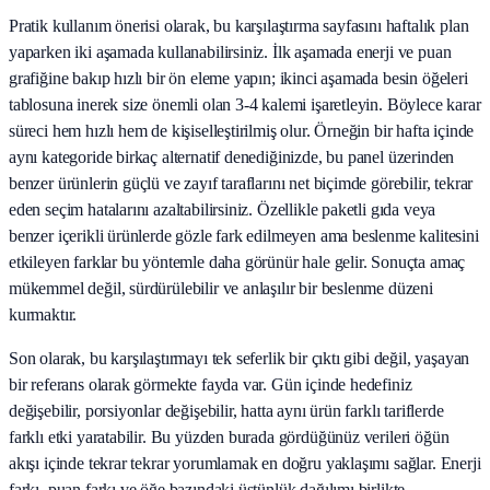
Pratik kullanım önerisi olarak, bu karşılaştırma sayfasını haftalık plan
yaparken iki aşamada kullanabilirsiniz. İlk aşamada enerji ve puan
grafiğine bakıp hızlı bir ön eleme yapın; ikinci aşamada besin öğeleri
tablosuna inerek size önemli olan 3-4 kalemi işaretleyin. Böylece karar
süreci hem hızlı hem de kişiselleştirilmiş olur. Örneğin bir hafta içinde
aynı kategoride birkaç alternatif denediğinizde, bu panel üzerinden
benzer ürünlerin güçlü ve zayıf taraflarını net biçimde görebilir, tekrar
eden seçim hatalarını azaltabilirsiniz. Özellikle paketli gıda veya
benzer içerikli ürünlerde gözle fark edilmeyen ama beslenme kalitesini
etkileyen farklar bu yöntemle daha görünür hale gelir. Sonuçta amaç
mükemmel değil, sürdürülebilir ve anlaşılır bir beslenme düzeni
kurmaktır.
Son olarak, bu karşılaştırmayı tek seferlik bir çıktı gibi değil, yaşayan
bir referans olarak görmekte fayda var. Gün içinde hedefiniz
değişebilir, porsiyonlar değişebilir, hatta aynı ürün farklı tariflerde
farklı etki yaratabilir. Bu yüzden burada gördüğünüz verileri öğün
akışı içinde tekrar tekrar yorumlamak en doğru yaklaşımı sağlar. Enerji
farkı, puan farkı ve öğe bazındaki üstünlük dağılımı birlikte