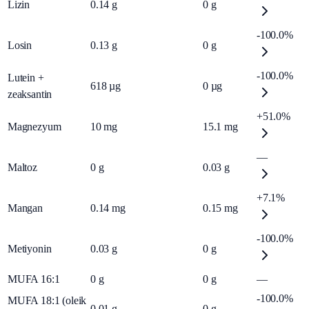
Lizin
0.14
g
0
g
-100.0%
Losin
0.13
g
0
g
-100.0%
Lutein +
618
µg
0
µg
zeaksantin
+51.0%
Magnezyum
10
mg
15.1
mg
—
Maltoz
0
g
0.03
g
+7.1%
Mangan
0.14
mg
0.15
mg
-100.0%
Metiyonin
0.03
g
0
g
MUFA 16:1
0
g
0
g
—
-100.0%
MUFA 18:1 (oleik
0.01
g
0
g