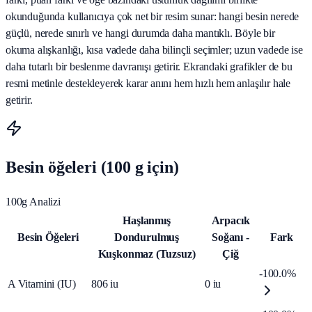
okunduğunda kullanıcıya çok net bir resim sunar: hangi besin nerede
güçlü, nerede sınırlı ve hangi durumda daha mantıklı. Böyle bir
okuma alışkanlığı, kısa vadede daha bilinçli seçimler; uzun vadede ise
daha tutarlı bir beslenme davranışı getirir. Ekrandaki grafikler de bu
resmi metinle destekleyerek karar anını hem hızlı hem anlaşılır hale
getirir.
Besin öğeleri (100 g için)
100g Analizi
Haşlanmış
Arpacık
Besin Öğeleri
Dondurulmuş
Soğanı -
Fark
Kuşkonmaz (Tuzsuz)
Çiğ
-100.0%
A Vitamini (IU)
806
iu
0
iu