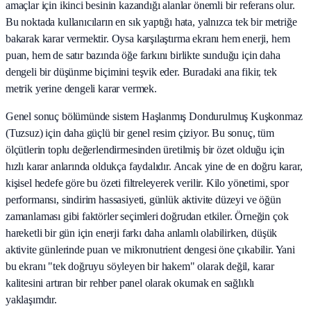
amaçlar için ikinci besinin kazandığı alanlar önemli bir referans olur.
Bu noktada kullanıcıların en sık yaptığı hata, yalnızca tek bir metriğe
bakarak karar vermektir. Oysa karşılaştırma ekranı hem enerji, hem
puan, hem de satır bazında öğe farkını birlikte sunduğu için daha
dengeli bir düşünme biçimini teşvik eder. Buradaki ana fikir, tek
metrik yerine dengeli karar vermek.
Genel sonuç bölümünde sistem Haşlanmış Dondurulmuş Kuşkonmaz
(Tuzsuz) için daha güçlü bir genel resim çiziyor. Bu sonuç, tüm
ölçütlerin toplu değerlendirmesinden üretilmiş bir özet olduğu için
hızlı karar anlarında oldukça faydalıdır. Ancak yine de en doğru karar,
kişisel hedefe göre bu özeti filtreleyerek verilir. Kilo yönetimi, spor
performansı, sindirim hassasiyeti, günlük aktivite düzeyi ve öğün
zamanlaması gibi faktörler seçimleri doğrudan etkiler. Örneğin çok
hareketli bir gün için enerji farkı daha anlamlı olabilirken, düşük
aktivite günlerinde puan ve mikronutrient dengesi öne çıkabilir. Yani
bu ekranı "tek doğruyu söyleyen bir hakem" olarak değil, karar
kalitesini artıran bir rehber panel olarak okumak en sağlıklı
yaklaşımdır.