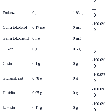
—
Fruktoz
0
g
1.88
g
-100.0%
Gama tokoferol
0.17
mg
0
mg
Gama tokotrienol
0
mg
0
mg
—
—
Glikoz
0
g
0.5
g
-100.0%
Glisin
0.1
g
0
g
-100.0%
Glutamik asit
0.48
g
0
g
-100.0%
Histidin
0.05
g
0
g
-100.0%
Izolosin
0.11
g
0
g