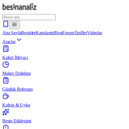
Ana Sayfa
Besinler
Karşılaştır
Blog
Forum
Tarifler
Videolar
Araçlar
Kalori İhtiyacı
Makro Dağılımı
Günlük Referans
Kafein & Uyku
Besin Etkileşimi