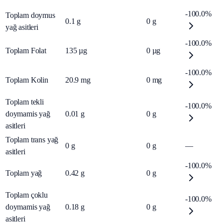
-100.0%
Toplam doymus
0.1
g
0
g
yağ asitleri
-100.0%
Toplam Folat
135
µg
0
µg
-100.0%
Toplam Kolin
20.9
mg
0
mg
Toplam tekli
-100.0%
doymamis yağ
0.01
g
0
g
asitleri
Toplam trans yağ
0
g
0
g
—
asitleri
-100.0%
Toplam yağ
0.42
g
0
g
Toplam çoklu
-100.0%
doymamis yağ
0.18
g
0
g
asitleri