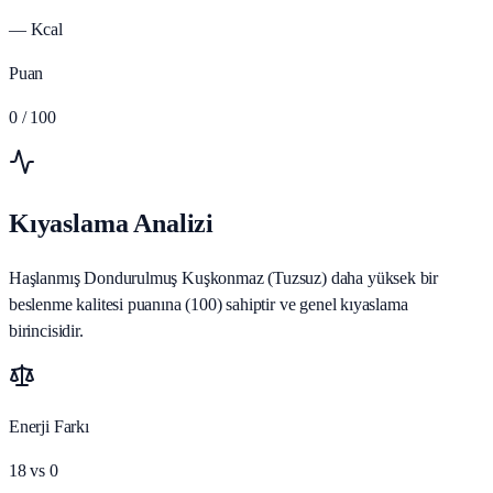
—
Kcal
Puan
0
/ 100
Kıyaslama Analizi
Haşlanmış Dondurulmuş Kuşkonmaz (Tuzsuz) daha yüksek bir
beslenme kalitesi puanına (100) sahiptir ve genel kıyaslama
birincisidir.
Enerji Farkı
18
vs
0