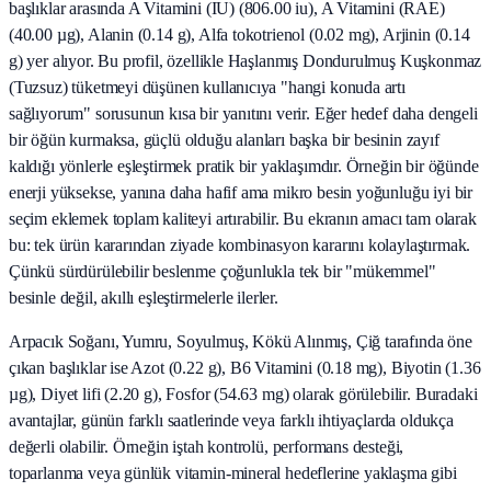
başlıklar arasında A Vitamini (IU) (806.00 iu), A Vitamini (RAE)
(40.00 µg), Alanin (0.14 g), Alfa tokotrienol (0.02 mg), Arjinin (0.14
g) yer alıyor. Bu profil, özellikle Haşlanmış Dondurulmuş Kuşkonmaz
(Tuzsuz) tüketmeyi düşünen kullanıcıya "hangi konuda artı
sağlıyorum" sorusunun kısa bir yanıtını verir. Eğer hedef daha dengeli
bir öğün kurmaksa, güçlü olduğu alanları başka bir besinin zayıf
kaldığı yönlerle eşleştirmek pratik bir yaklaşımdır. Örneğin bir öğünde
enerji yüksekse, yanına daha hafif ama mikro besin yoğunluğu iyi bir
seçim eklemek toplam kaliteyi artırabilir. Bu ekranın amacı tam olarak
bu: tek ürün kararından ziyade kombinasyon kararını kolaylaştırmak.
Çünkü sürdürülebilir beslenme çoğunlukla tek bir "mükemmel"
besinle değil, akıllı eşleştirmelerle ilerler.
Arpacık Soğanı, Yumru, Soyulmuş, Kökü Alınmış, Çiğ tarafında öne
çıkan başlıklar ise Azot (0.22 g), B6 Vitamini (0.18 mg), Biyotin (1.36
µg), Diyet lifi (2.20 g), Fosfor (54.63 mg) olarak görülebilir. Buradaki
avantajlar, günün farklı saatlerinde veya farklı ihtiyaçlarda oldukça
değerli olabilir. Örneğin iştah kontrolü, performans desteği,
toparlanma veya günlük vitamin-mineral hedeflerine yaklaşma gibi