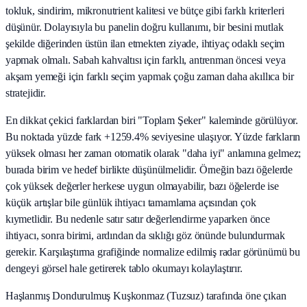
tokluk, sindirim, mikronutrient kalitesi ve bütçe gibi farklı kriterleri
düşünür. Dolayısıyla bu panelin doğru kullanımı, bir besini mutlak
şekilde diğerinden üstün ilan etmekten ziyade, ihtiyaç odaklı seçim
yapmak olmalı. Sabah kahvaltısı için farklı, antrenman öncesi veya
akşam yemeği için farklı seçim yapmak çoğu zaman daha akıllıca bir
stratejidir.
En dikkat çekici farklardan biri "Toplam Şeker" kaleminde görülüyor.
Bu noktada yüzde fark +1259.4% seviyesine ulaşıyor. Yüzde farkların
yüksek olması her zaman otomatik olarak "daha iyi" anlamına gelmez;
burada birim ve hedef birlikte düşünülmelidir. Örneğin bazı öğelerde
çok yüksek değerler herkese uygun olmayabilir, bazı öğelerde ise
küçük artışlar bile günlük ihtiyacı tamamlama açısından çok
kıymetlidir. Bu nedenle satır satır değerlendirme yaparken önce
ihtiyacı, sonra birimi, ardından da sıklığı göz önünde bulundurmak
gerekir. Karşılaştırma grafiğinde normalize edilmiş radar görünümü bu
dengeyi görsel hale getirerek tablo okumayı kolaylaştırır.
Haşlanmış Dondurulmuş Kuşkonmaz (Tuzsuz) tarafında öne çıkan