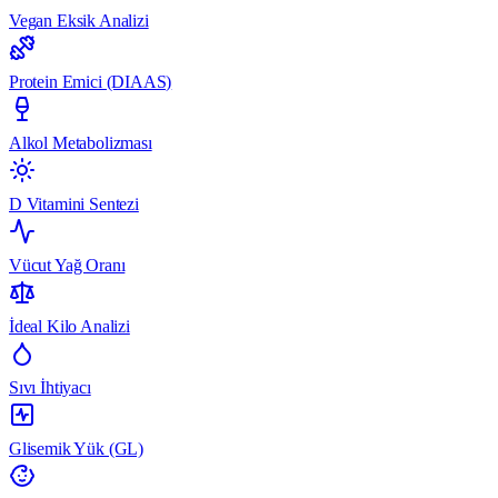
Vegan Eksik Analizi
Protein Emici (DIAAS)
Alkol Metabolizması
D Vitamini Sentezi
Vücut Yağ Oranı
İdeal Kilo Analizi
Sıvı İhtiyacı
Glisemik Yük (GL)