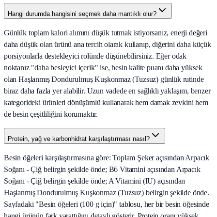
Hangi durumda hangisini seçmek daha mantıklı olur?
Günlük toplam kalori alımını düşük tutmak istiyorsanız, enerji değeri
daha düşük olan ürünü ana tercih olarak kullanıp, diğerini daha küçük
porsiyonlarla destekleyici rolünde düşünebilirsiniz. Eğer odak
noktanız "daha besleyici içerik" ise, besin kalite puanı daha yüksek
olan Haşlanmış Dondurulmuş Kuşkonmaz (Tuzsuz) günlük rutinde
biraz daha fazla yer alabilir. Uzun vadede en sağlıklı yaklaşım, benzer
kategorideki ürünleri dönüşümlü kullanarak hem damak zevkini hem
de besin çeşitliliğini korumaktır.
Protein, yağ ve karbonhidrat karşılaştırması nasıl?
Besin öğeleri karşılaştırmasına göre: Toplam Şeker açısından Arpacık
Soğanı - Çiğ belirgin şekilde önde; B6 Vitamini açısından Arpacık
Soğanı - Çiğ belirgin şekilde önde; A Vitamini (IU) açısından
Haşlanmış Dondurulmuş Kuşkonmaz (Tuzsuz) belirgin şekilde önde.
Sayfadaki "Besin öğeleri (100 g için)" tablosu, her bir besin öğesinde
hangi ürünün fark yarattığını detaylı gösterir. Protein oranı yüksek