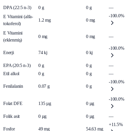
DPA (22:5 n-3)
0
g
0
g
—
-100.0%
E Vitamini (alfa-
1.2
mg
0
mg
tokoferol)
E Vitamini
0
mg
0
mg
—
(eklenmiş)
-100.0%
Enerji
74
kj
0
kj
EPA (20:5 n-3)
0
g
0
g
—
Etil alkol
0
g
0
g
—
-100.0%
Fenilalanin
0.07
g
0
g
-100.0%
Folat DFE
135
µg
0
µg
Folik asit
0
µg
0
µg
—
+11.5%
Fosfor
49
mg
54.63
mg