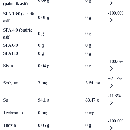
0.09
g
0
g
(palmitik asit)
-100.0%
SFA 18:0 (stearik
0.01
g
0
g
asit)
SFA 4:0 (butirik
0
g
0
g
—
asit)
SFA 6:0
0
g
0
g
—
SFA 8:0
0
g
0
g
—
-100.0%
Sistin
0.04
g
0
g
+21.3%
Sodyum
3
mg
3.64
mg
-11.3%
Su
94.1
g
83.47
g
Teobromin
0
mg
0
mg
—
-100.0%
Tirozin
0.05
g
0
g