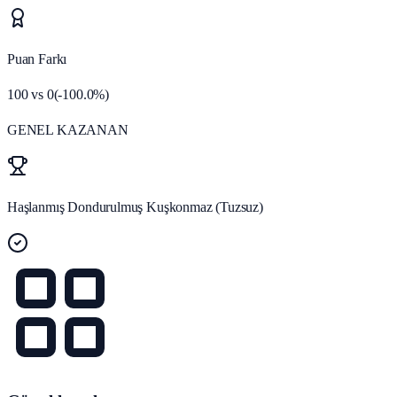
Puan Farkı
100
vs
0
(
-100.0
%)
GENEL KAZANAN
Haşlanmış Dondurulmuş Kuşkonmaz (Tuzsuz)