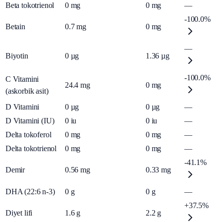
Beta tokotrienol
0
mg
0
mg
—
-100.0%
Betain
0.7
mg
0
mg
—
Biyotin
0
µg
1.36
µg
-100.0%
C Vitamini
24.4
mg
0
mg
(askorbik asit)
D Vitamini
0
µg
0
µg
—
D Vitamini (IU)
0
iu
0
iu
—
Delta tokoferol
0
mg
0
mg
—
Delta tokotrienol
0
mg
0
mg
—
-41.1%
Demir
0.56
mg
0.33
mg
DHA (22:6 n-3)
0
g
0
g
—
+37.5%
Diyet lifi
1.6
g
2.2
g