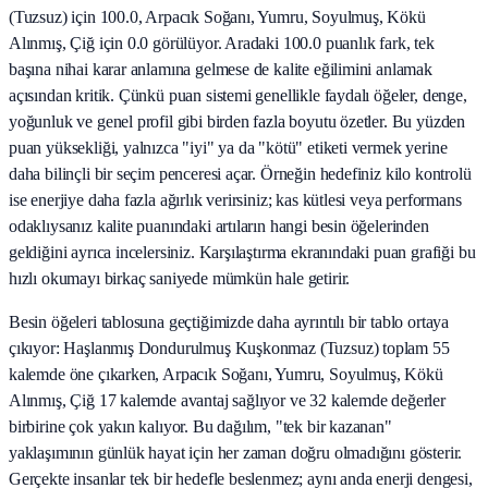
(Tuzsuz) için 100.0, Arpacık Soğanı, Yumru, Soyulmuş, Kökü
Alınmış, Çiğ için 0.0 görülüyor. Aradaki 100.0 puanlık fark, tek
başına nihai karar anlamına gelmese de kalite eğilimini anlamak
açısından kritik. Çünkü puan sistemi genellikle faydalı öğeler, denge,
yoğunluk ve genel profil gibi birden fazla boyutu özetler. Bu yüzden
puan yüksekliği, yalnızca "iyi" ya da "kötü" etiketi vermek yerine
daha bilinçli bir seçim penceresi açar. Örneğin hedefiniz kilo kontrolü
ise enerjiye daha fazla ağırlık verirsiniz; kas kütlesi veya performans
odaklıysanız kalite puanındaki artıların hangi besin öğelerinden
geldiğini ayrıca incelersiniz. Karşılaştırma ekranındaki puan grafiği bu
hızlı okumayı birkaç saniyede mümkün hale getirir.
Besin öğeleri tablosuna geçtiğimizde daha ayrıntılı bir tablo ortaya
çıkıyor: Haşlanmış Dondurulmuş Kuşkonmaz (Tuzsuz) toplam 55
kalemde öne çıkarken, Arpacık Soğanı, Yumru, Soyulmuş, Kökü
Alınmış, Çiğ 17 kalemde avantaj sağlıyor ve 32 kalemde değerler
birbirine çok yakın kalıyor. Bu dağılım, "tek bir kazanan"
yaklaşımının günlük hayat için her zaman doğru olmadığını gösterir.
Gerçekte insanlar tek bir hedefle beslenmez; aynı anda enerji dengesi,