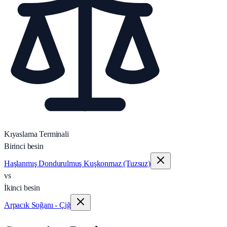
Kıyaslama Terminali
Birinci besin
Haşlanmış Dondurulmuş Kuşkonmaz (Tuzsuz)
vs
İkinci besin
Arpacık Soğanı - Çiğ