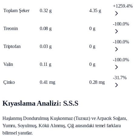
+1259.4%
Toplam Şeker
0.32
g
4.35
g
-100.0%
Treonin
0.08
g
0
g
-100.0%
Triptofan
0.03
g
0
g
-100.0%
Valin
0.11
g
0
g
-31.7%
Çinko
0.41
mg
0.28
mg
Kıyaslama Analizi: S.S.S
Haşlanmış Dondurulmuş Kuşkonmaz (Tuzsuz) ve Arpacık Soğanı,
Yumru, Soyulmuş, Kökü Alınmış, Çiğ arasındaki temel farklara
bilimsel yanıtlar.