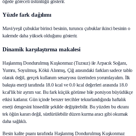
öğede göreceli üstünlüğü gösterir.
Yüzde fark dağılımı
Mavi/yeşil çubuklar birinci besinin, turuncu çubuklar ikinci besinin o
kalemde daha yüksek olduğunu gösterir.
Dinamik karşılaştırma makalesi
Haşlanmış Dondurulmuş Kuşkonmaz (Tuzsuz) ile Arpacık Soğanı,
Yumru, Soyulmuş, Kökü Alınmış, Çiğ arasındaki farkları sadece tablo
olarak değil, gerçek kullanım senaryosu üzerinden yorumlayalım. İlk
bakışta enerji tarafında 18.0 kcal ve 0.0 kcal değerleri arasında 18.0
kcal'lik bir ayrım var. Bu fark küçük görünse bile porsiyon büyüdükçe
etkisi katlanır. Gün içinde benzer tercihler tekrarlandığında haftalık
enerji dengesini hissedilir şekilde değiştirebilir. Bu yüzden bu ekranı
tek öğün kararı değil, sürdürülebilir düzen kurma aracı gibi okumak
daha sağlıklı.
Besin kalite puanı tarafında Haşlanmış Dondurulmuş Kuşkonmaz