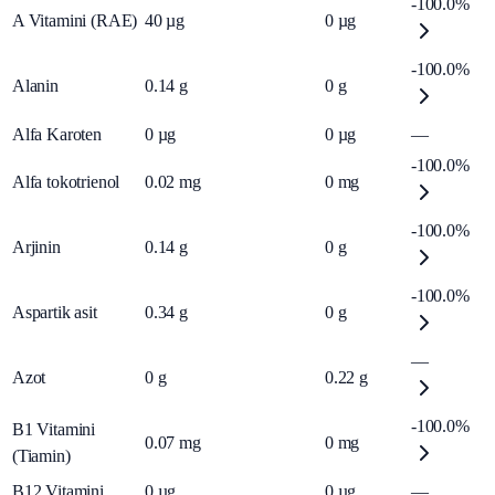
-100.0%
A Vitamini (RAE)
40
µg
0
µg
-100.0%
Alanin
0.14
g
0
g
Alfa Karoten
0
µg
0
µg
—
-100.0%
Alfa tokotrienol
0.02
mg
0
mg
-100.0%
Arjinin
0.14
g
0
g
-100.0%
Aspartik asit
0.34
g
0
g
—
Azot
0
g
0.22
g
-100.0%
B1 Vitamini
0.07
mg
0
mg
(Tiamin)
B12 Vitamini
0
µg
0
µg
—