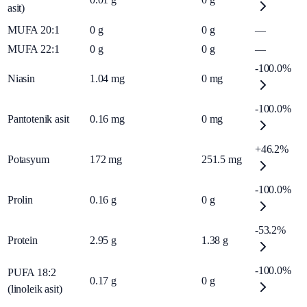
asit)
MUFA 20:1
0
g
0
g
—
MUFA 22:1
0
g
0
g
—
-100.0%
Niasin
1.04
mg
0
mg
-100.0%
Pantotenik asit
0.16
mg
0
mg
+46.2%
Potasyum
172
mg
251.5
mg
-100.0%
Prolin
0.16
g
0
g
-53.2%
Protein
2.95
g
1.38
g
-100.0%
PUFA 18:2
0.17
g
0
g
(linoleik asit)