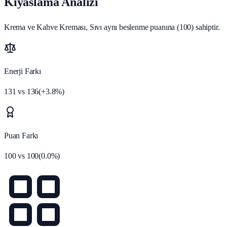
Kıyaslama Analizi
Krema ve Kahve Kreması, Sıvı aynı beslenme puanına (100) sahiptir.
Enerji Farkı
131
vs
136
(
+
3.8
%)
Puan Farkı
100
vs
100
(
0.0
%)