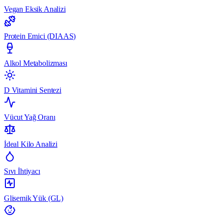
Vegan Eksik Analizi
Protein Emici (DIAAS)
Alkol Metabolizması
D Vitamini Sentezi
Vücut Yağ Oranı
İdeal Kilo Analizi
Sıvı İhtiyacı
Glisemik Yük (GL)