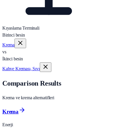
Kıyaslama Terminali
Birinci besin
Krema
vs
İkinci besin
Kahve Kreması, Sıvı
Comparison Results
Krema ve krema alternatifleri
Krema
Enerji