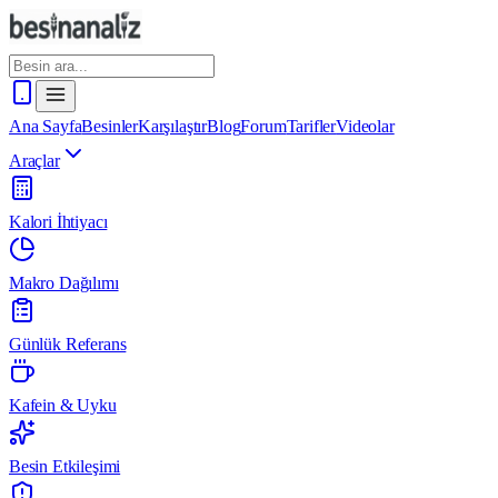
Ana Sayfa
Besinler
Karşılaştır
Blog
Forum
Tarifler
Videolar
Araçlar
Kalori İhtiyacı
Makro Dağılımı
Günlük Referans
Kafein & Uyku
Besin Etkileşimi