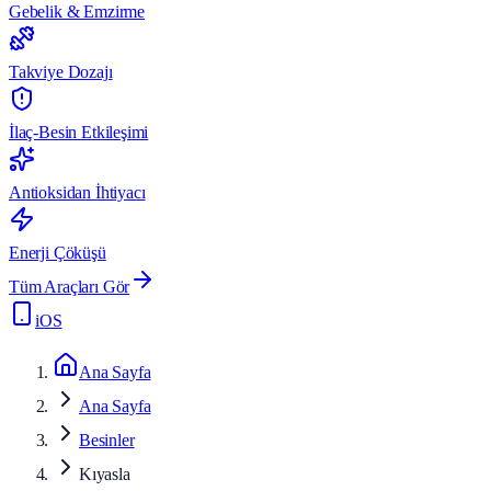
Gebelik & Emzirme
Takviye Dozajı
İlaç-Besin Etkileşimi
Antioksidan İhtiyacı
Enerji Çöküşü
Tüm Araçları Gör
iOS
Ana Sayfa
Ana Sayfa
Besinler
Kıyasla