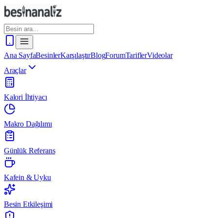
Ana Sayfa
Besinler
Karşılaştır
Blog
Forum
Tarifler
Videolar
Araçlar
Kalori İhtiyacı
Makro Dağılımı
Günlük Referans
Kafein & Uyku
Besin Etkileşimi