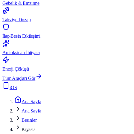
Gebelik & Emzirme
Takviye Dozajı
İlaç-Besin Etkileşimi
Antioksidan İhtiyacı
Enerji Çöküşü
Tüm Araçları Gör
iOS
Ana Sayfa
Ana Sayfa
Besinler
Kıyasla