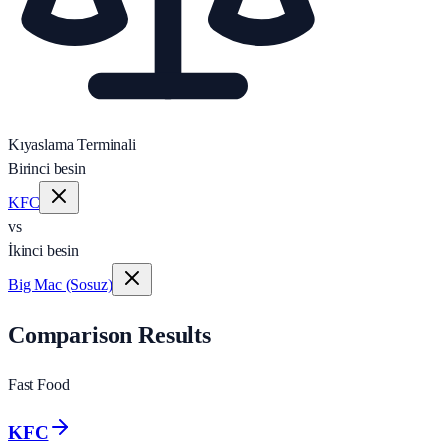
Kıyaslama Terminali
Birinci besin
KFC
vs
İkinci besin
Big Mac (Sosuz)
Comparison Results
Fast Food
KFC