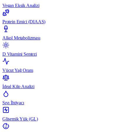
Vegan Eksik Analizi
Protein Emici (DIAAS)
Alkol Metabolizması
D Vitamini Sentezi
Vücut Yağ Oranı
İdeal Kilo Analizi
Sıvı İhtiyacı
Glisemik Yük (GL)