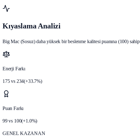
Kıyaslama Analizi
Big Mac (Sosuz) daha yüksek bir beslenme kalitesi puanına (100) sahipti
Enerji Farkı
175
vs
234
(
+
33.7
%)
Puan Farkı
99
vs
100
(
+
1.0
%)
GENEL KAZANAN