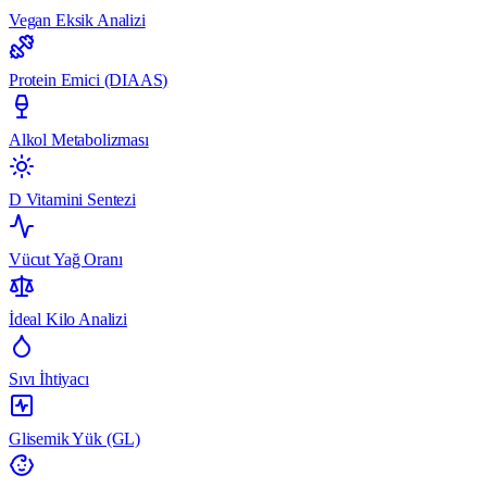
Vegan Eksik Analizi
Protein Emici (DIAAS)
Alkol Metabolizması
D Vitamini Sentezi
Vücut Yağ Oranı
İdeal Kilo Analizi
Sıvı İhtiyacı
Glisemik Yük (GL)