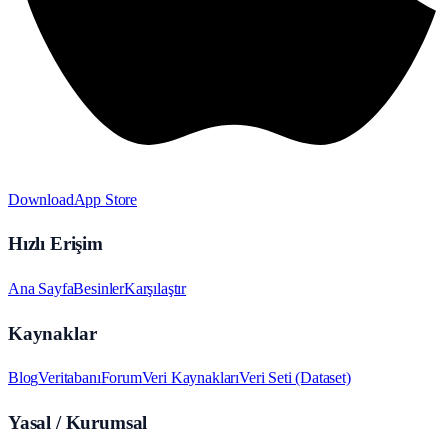
Download
App Store
Hızlı Erişim
Ana Sayfa
Besinler
Karşılaştır
Kaynaklar
Blog
Veritabanı
Forum
Veri Kaynakları
Veri Seti (Dataset)
Yasal / Kurumsal