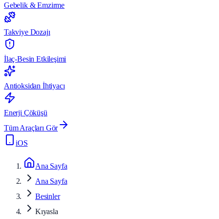
Gebelik & Emzirme
Takviye Dozajı
İlaç-Besin Etkileşimi
Antioksidan İhtiyacı
Enerji Çöküşü
Tüm Araçları Gör
iOS
Ana Sayfa
Ana Sayfa
Besinler
Kıyasla