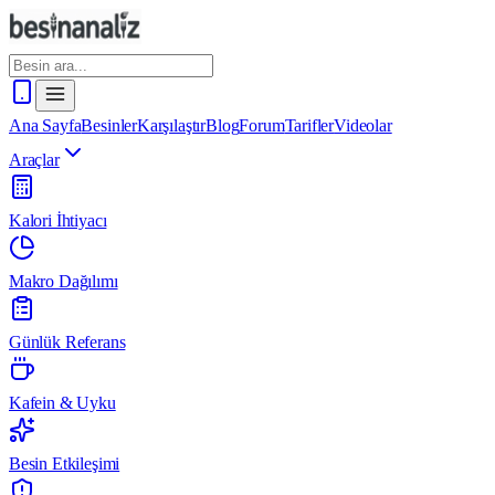
Ana Sayfa
Besinler
Karşılaştır
Blog
Forum
Tarifler
Videolar
Araçlar
Kalori İhtiyacı
Makro Dağılımı
Günlük Referans
Kafein & Uyku
Besin Etkileşimi