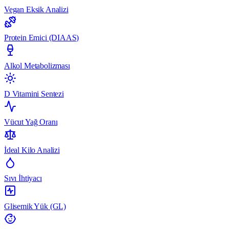
Vegan Eksik Analizi
Protein Emici (DIAAS)
Alkol Metabolizması
D Vitamini Sentezi
Vücut Yağ Oranı
İdeal Kilo Analizi
Sıvı İhtiyacı
Glisemik Yük (GL)