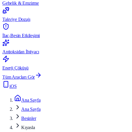
Gebelik & Emzirme
Takviye Dozajı
İlaç-Besin Etkileşimi
Antioksidan İhtiyacı
Enerji Çöküşü
Tüm Araçları Gör
iOS
Ana Sayfa
Ana Sayfa
Besinler
Kıyasla