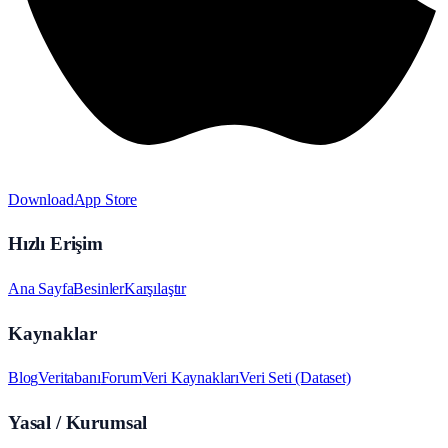
Download
App Store
Hızlı Erişim
Ana Sayfa
Besinler
Karşılaştır
Kaynaklar
Blog
Veritabanı
Forum
Veri Kaynakları
Veri Seti (Dataset)
Yasal / Kurumsal