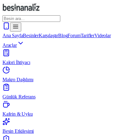
Ana Sayfa
Besinler
Karşılaştır
Blog
Forum
Tarifler
Videolar
Araçlar
Kalori İhtiyacı
Makro Dağılımı
Günlük Referans
Kafein & Uyku
Besin Etkileşimi