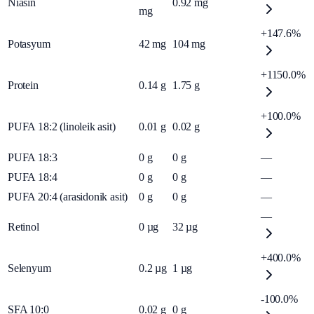
Niasin
0.92
mg
mg
+147.6%
Potasyum
42
mg
104
mg
+1150.0%
Protein
0.14
g
1.75
g
+100.0%
PUFA 18:2 (linoleik asit)
0.01
g
0.02
g
PUFA 18:3
0
g
0
g
—
PUFA 18:4
0
g
0
g
—
PUFA 20:4 (arasidonik asit)
0
g
0
g
—
—
Retinol
0
µg
32
µg
+400.0%
Selenyum
0.2
µg
1
µg
-100.0%
SFA 10:0
0.02
g
0
g