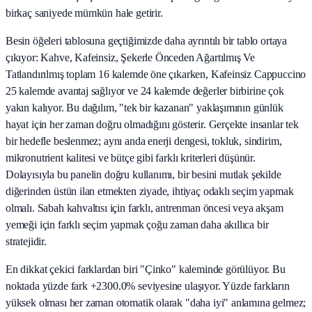
birkaç saniyede mümkün hale getirir.
Besin öğeleri tablosuna geçtiğimizde daha ayrıntılı bir tablo ortaya
çıkıyor: Kahve, Kafeinsiz, Şekerle Önceden Ağartılmış Ve
Tatlandırılmış toplam 16 kalemde öne çıkarken, Kafeinsiz Cappuccino
25 kalemde avantaj sağlıyor ve 24 kalemde değerler birbirine çok
yakın kalıyor. Bu dağılım, "tek bir kazanan" yaklaşımının günlük
hayat için her zaman doğru olmadığını gösterir. Gerçekte insanlar tek
bir hedefle beslenmez; aynı anda enerji dengesi, tokluk, sindirim,
mikronutrient kalitesi ve bütçe gibi farklı kriterleri düşünür.
Dolayısıyla bu panelin doğru kullanımı, bir besini mutlak şekilde
diğerinden üstün ilan etmekten ziyade, ihtiyaç odaklı seçim yapmak
olmalı. Sabah kahvaltısı için farklı, antrenman öncesi veya akşam
yemeği için farklı seçim yapmak çoğu zaman daha akıllıca bir
stratejidir.
En dikkat çekici farklardan biri "Çinko" kaleminde görülüyor. Bu
noktada yüzde fark +2300.0% seviyesine ulaşıyor. Yüzde farkların
yüksek olması her zaman otomatik olarak "daha iyi" anlamına gelmez;