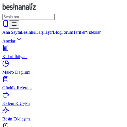
Ana Sayfa
Besinler
Karşılaştır
Blog
Forum
Tarifler
Videolar
Araçlar
Kalori İhtiyacı
Makro Dağılımı
Günlük Referans
Kafein & Uyku
Besin Etkileşimi