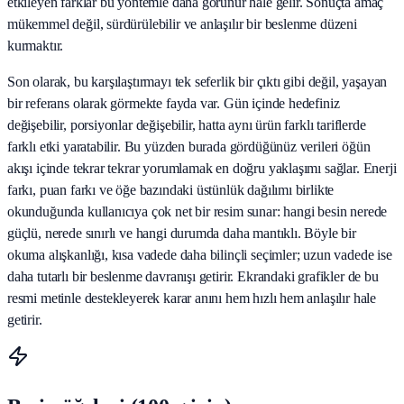
etkileyen farklar bu yöntemle daha görünür hale gelir. Sonuçta amaç
mükemmel değil, sürdürülebilir ve anlaşılır bir beslenme düzeni
kurmaktır.
Son olarak, bu karşılaştırmayı tek seferlik bir çıktı gibi değil, yaşayan
bir referans olarak görmekte fayda var. Gün içinde hedefiniz
değişebilir, porsiyonlar değişebilir, hatta aynı ürün farklı tariflerde
farklı etki yaratabilir. Bu yüzden burada gördüğünüz verileri öğün
akışı içinde tekrar tekrar yorumlamak en doğru yaklaşımı sağlar. Enerji
farkı, puan farkı ve öğe bazındaki üstünlük dağılımı birlikte
okunduğunda kullanıcıya çok net bir resim sunar: hangi besin nerede
güçlü, nerede sınırlı ve hangi durumda daha mantıklı. Böyle bir
okuma alışkanlığı, kısa vadede daha bilinçli seçimler; uzun vadede ise
daha tutarlı bir beslenme davranışı getirir. Ekrandaki grafikler de bu
resmi metinle destekleyerek karar anını hem hızlı hem anlaşılır hale
getirir.