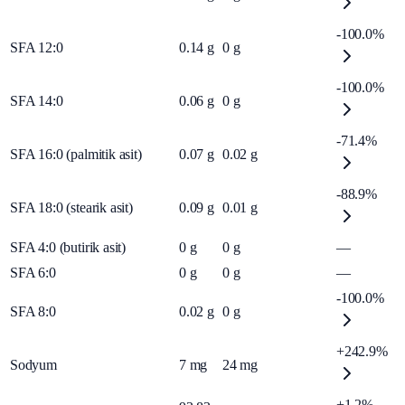
-100.0%
SFA 12:0
0.14
g
0
g
-100.0%
SFA 14:0
0.06
g
0
g
-71.4%
SFA 16:0 (palmitik asit)
0.07
g
0.02
g
-88.9%
SFA 18:0 (stearik asit)
0.09
g
0.01
g
SFA 4:0 (butirik asit)
0
g
0
g
—
SFA 6:0
0
g
0
g
—
-100.0%
SFA 8:0
0.02
g
0
g
+242.9%
Sodyum
7
mg
24
mg
+1.2%