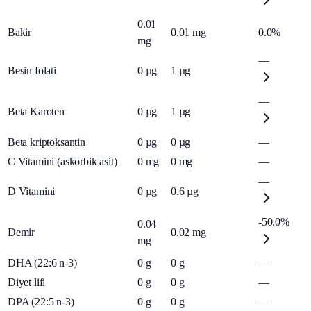
0.01
Bakir
0.01
mg
0.0%
mg
—
Besin folati
0
µg
1
µg
—
Beta Karoten
0
µg
1
µg
Beta kriptoksantin
0
µg
0
µg
—
C Vitamini (askorbik asit)
0
mg
0
mg
—
—
D Vitamini
0
µg
0.6
µg
-50.0%
0.04
Demir
0.02
mg
mg
DHA (22:6 n-3)
0
g
0
g
—
Diyet lifi
0
g
0
g
—
DPA (22:5 n-3)
0
g
0
g
—