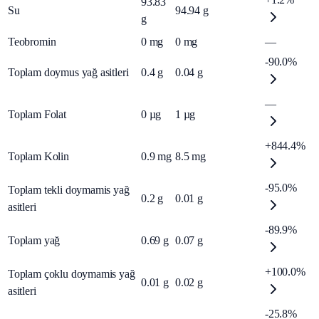
93.83
Su
94.94
g
g
Teobromin
0
mg
0
mg
—
-90.0%
Toplam doymus yağ asitleri
0.4
g
0.04
g
—
Toplam Folat
0
µg
1
µg
+844.4%
Toplam Kolin
0.9
mg
8.5
mg
-95.0%
Toplam tekli doymamis yağ
0.2
g
0.01
g
asitleri
-89.9%
Toplam yağ
0.69
g
0.07
g
+100.0%
Toplam çoklu doymamis yağ
0.01
g
0.02
g
asitleri
-25.8%