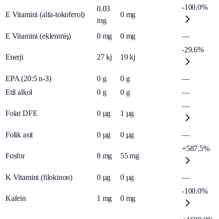
-100.0%
0.03
E Vitamini (alfa-tokoferol)
0
mg
mg
E Vitamini (eklenmiş)
0
mg
0
mg
—
-29.6%
Enerji
27
kj
19
kj
EPA (20:5 n-3)
0
g
0
g
—
Etil alkol
0
g
0
g
—
—
Folat DFE
0
µg
1
µg
Folik asit
0
µg
0
µg
—
+587.5%
Fosfor
8
mg
55
mg
K Vitamini (filokinon)
0
µg
0
µg
—
-100.0%
Kafein
1
mg
0
mg