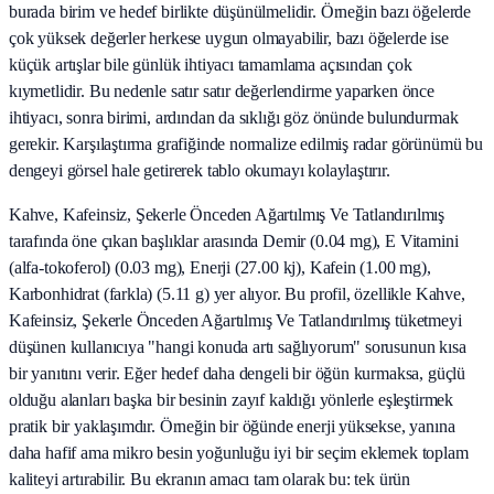
burada birim ve hedef birlikte düşünülmelidir. Örneğin bazı öğelerde
çok yüksek değerler herkese uygun olmayabilir, bazı öğelerde ise
küçük artışlar bile günlük ihtiyacı tamamlama açısından çok
kıymetlidir. Bu nedenle satır satır değerlendirme yaparken önce
ihtiyacı, sonra birimi, ardından da sıklığı göz önünde bulundurmak
gerekir. Karşılaştırma grafiğinde normalize edilmiş radar görünümü bu
dengeyi görsel hale getirerek tablo okumayı kolaylaştırır.
Kahve, Kafeinsiz, Şekerle Önceden Ağartılmış Ve Tatlandırılmış
tarafında öne çıkan başlıklar arasında Demir (0.04 mg), E Vitamini
(alfa-tokoferol) (0.03 mg), Enerji (27.00 kj), Kafein (1.00 mg),
Karbonhidrat (farkla) (5.11 g) yer alıyor. Bu profil, özellikle Kahve,
Kafeinsiz, Şekerle Önceden Ağartılmış Ve Tatlandırılmış tüketmeyi
düşünen kullanıcıya "hangi konuda artı sağlıyorum" sorusunun kısa
bir yanıtını verir. Eğer hedef daha dengeli bir öğün kurmaksa, güçlü
olduğu alanları başka bir besinin zayıf kaldığı yönlerle eşleştirmek
pratik bir yaklaşımdır. Örneğin bir öğünde enerji yüksekse, yanına
daha hafif ama mikro besin yoğunluğu iyi bir seçim eklemek toplam
kaliteyi artırabilir. Bu ekranın amacı tam olarak bu: tek ürün