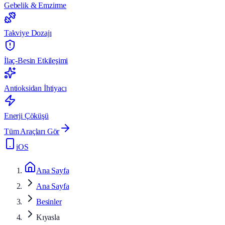
Gebelik & Emzirme
Takviye Dozajı
İlaç-Besin Etkileşimi
Antioksidan İhtiyacı
Enerji Çöküşü
Tüm Araçları Gör
iOS
Ana Sayfa
Ana Sayfa
Besinler
Kıyasla