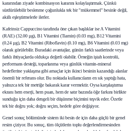
kararından ziyade kombinasyon kararını kolaylaştırmak. Çünkü
sürdürülebilir beslenme çoğunlukla tek bir "mükemmel" besinle değil,
akıllı eşleştirmelerle ilerler.
Kafeinsiz Cappuccino tarafında öne çıkan başlıklar ise A Vitamini
(RAE) (32.00 µg), B1 Vitamini (Tiamin) (0.03 mg), B12 Vitamini
(0.24 µg), B2 Vitamini (Riboflavin) (0.10 mg), B6 Vitamini (0.03 mg)
olarak görülebilir. Buradaki avantajlar, günün farklı saatlerinde veya
farklı ihtiyaçlarda oldukça değerli olabilir. Örneğin iştah kontrolü,
performans desteği, toparlanma veya günlük vitamin-mineral
hedeflerine yaklaşma gibi amaçlar için ikinci besinin kazandığı alanlar
önemli bir referans olur. Bu noktada kullanıcıların en sık yaptığı hata,
yalnızca tek bir metriğe bakarak karar vermektir. Oysa karşılaştırma
ekranı hem enerji, hem puan, hem de satır bazında öğe farkını birlikte
sunduğu için daha dengeli bir düşünme biçimini teşvik eder. Özetle
tek bir doğru yok; doğru seçim, hedefe göre değişiyor.
Genel sonuç bölümünde sistem iki besin de için daha güçlü bir genel
resim çiziyor. Bu sonuç, tüm ölçütlerin toplu değerlendirmesinden