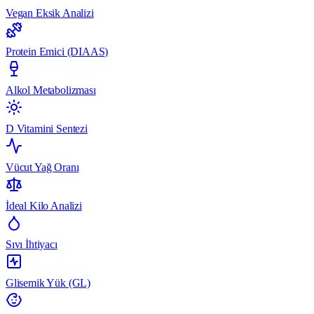
Vegan Eksik Analizi
Protein Emici (DIAAS)
Alkol Metabolizması
D Vitamini Sentezi
Vücut Yağ Oranı
İdeal Kilo Analizi
Sıvı İhtiyacı
Glisemik Yük (GL)