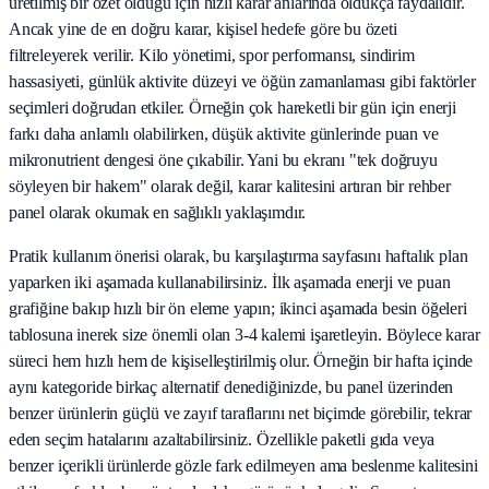
üretilmiş bir özet olduğu için hızlı karar anlarında oldukça faydalıdır.
Ancak yine de en doğru karar, kişisel hedefe göre bu özeti
filtreleyerek verilir. Kilo yönetimi, spor performansı, sindirim
hassasiyeti, günlük aktivite düzeyi ve öğün zamanlaması gibi faktörler
seçimleri doğrudan etkiler. Örneğin çok hareketli bir gün için enerji
farkı daha anlamlı olabilirken, düşük aktivite günlerinde puan ve
mikronutrient dengesi öne çıkabilir. Yani bu ekranı "tek doğruyu
söyleyen bir hakem" olarak değil, karar kalitesini artıran bir rehber
panel olarak okumak en sağlıklı yaklaşımdır.
Pratik kullanım önerisi olarak, bu karşılaştırma sayfasını haftalık plan
yaparken iki aşamada kullanabilirsiniz. İlk aşamada enerji ve puan
grafiğine bakıp hızlı bir ön eleme yapın; ikinci aşamada besin öğeleri
tablosuna inerek size önemli olan 3-4 kalemi işaretleyin. Böylece karar
süreci hem hızlı hem de kişiselleştirilmiş olur. Örneğin bir hafta içinde
aynı kategoride birkaç alternatif denediğinizde, bu panel üzerinden
benzer ürünlerin güçlü ve zayıf taraflarını net biçimde görebilir, tekrar
eden seçim hatalarını azaltabilirsiniz. Özellikle paketli gıda veya
benzer içerikli ürünlerde gözle fark edilmeyen ama beslenme kalitesini