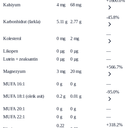
+1600.0%
Kalsiyum
4
mg
68
mg
-45.8%
Karbonhidrat (farkla)
5.11
g
2.77
g
—
Kolesterol
0
mg
2
mg
Likopen
0
µg
0
µg
—
Lutein + zeaksantin
0
µg
0
µg
—
+566.7%
Magnezyum
3
mg
20
mg
MUFA 16:1
0
g
0
g
—
-95.0%
MUFA 18:1 (oleik asit)
0.2
g
0.01
g
MUFA 20:1
0
g
0
g
—
MUFA 22:1
0
g
0
g
—
+318.2%
0.22