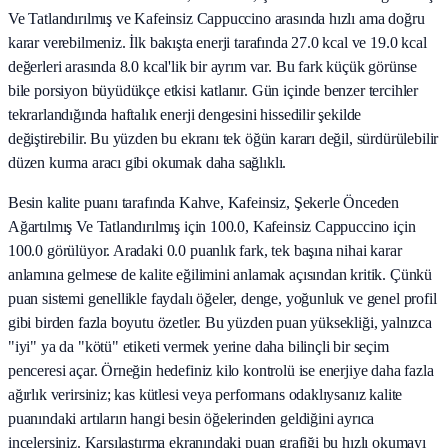
Ve Tatlandırılmış ve Kafeinsiz Cappuccino arasında hızlı ama doğru
karar verebilmeniz. İlk bakışta enerji tarafında 27.0 kcal ve 19.0 kcal
değerleri arasında 8.0 kcal'lik bir ayrım var. Bu fark küçük görünse
bile porsiyon büyüdükçe etkisi katlanır. Gün içinde benzer tercihler
tekrarlandığında haftalık enerji dengesini hissedilir şekilde
değiştirebilir. Bu yüzden bu ekranı tek öğün kararı değil, sürdürülebilir
düzen kurma aracı gibi okumak daha sağlıklı.
Besin kalite puanı tarafında Kahve, Kafeinsiz, Şekerle Önceden
Ağartılmış Ve Tatlandırılmış için 100.0, Kafeinsiz Cappuccino için
100.0 görülüyor. Aradaki 0.0 puanlık fark, tek başına nihai karar
anlamına gelmese de kalite eğilimini anlamak açısından kritik. Çünkü
puan sistemi genellikle faydalı öğeler, denge, yoğunluk ve genel profil
gibi birden fazla boyutu özetler. Bu yüzden puan yüksekliği, yalnızca
"iyi" ya da "kötü" etiketi vermek yerine daha bilinçli bir seçim
penceresi açar. Örneğin hedefiniz kilo kontrolü ise enerjiye daha fazla
ağırlık verirsiniz; kas kütlesi veya performans odaklıysanız kalite
puanındaki artıların hangi besin öğelerinden geldiğini ayrıca
incelersiniz. Karşılaştırma ekranındaki puan grafiği bu hızlı okumayı