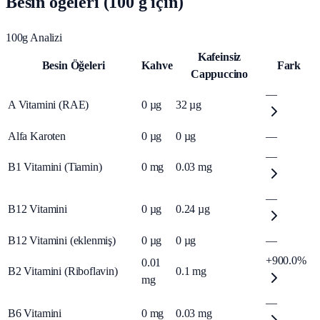
Besin öğeleri (100 g için)
100g Analizi
Kafeinsiz
Besin Öğeleri
Kahve
Fark
Cappuccino
—
A Vitamini (RAE)
0
µg
32
µg
Alfa Karoten
0
µg
0
µg
—
—
B1 Vitamini (Tiamin)
0
mg
0.03
mg
—
B12 Vitamini
0
µg
0.24
µg
B12 Vitamini (eklenmiş)
0
µg
0
µg
—
+900.0%
0.01
B2 Vitamini (Riboflavin)
0.1
mg
mg
—
B6 Vitamini
0
mg
0.03
mg